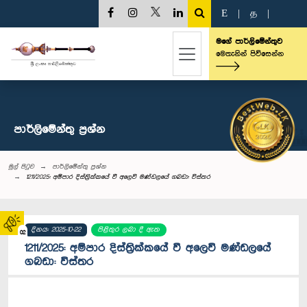
E
|
த
|
මගේ පාර්ලිමේන්තුව
මෙතැනින් පිවිසෙන්න
පාර්ලි‌මේන්තු‌ ප්‍රශ්න
මුල් පිටුව
පාර්ලි‌මේන්තු‌ ප්‍රශ්න
1211/2025: අම්පාර දිස්ත්‍රික්කයේ වී අලෙවි මණ්ඩලයේ ගබඩා: විස්තර
දිනය: 2025-10-22
පිළිතුර ලබා දී ඇත
02
1211/2025: අම්පාර දිස්ත්‍රික්කයේ වී අලෙවි මණ්ඩලයේ
ගබඩා: විස්තර