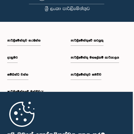
පාර්ලි‌මේන්තුව නරඹන්න
පාර්ලිමේන්තුවේ කටයුතු
දැනුමට
පාර්ලිමේන්තු මහලේකම් කාර්යාලය
සම්බන්ධ වන්න
පාර්ලිමේන්තුව සජීවීව
පාර්ලි‌මේන්තුවේ මන්ත්‍රීවරු
මුල් පිටුව
පාර්ලිමේන්තු ජංගම යෙදුම