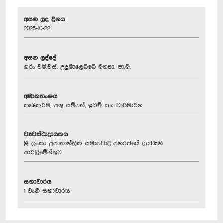
අසන ලද දිනය
2025-10-22
අසන ලද්දේ
ගරු එම්.එස්. උදුමාලෙබ්බේ මහතා, පා.ම.
අමාත්‍යාංශය
කෘෂිකර්ම, පශු සම්පත්, ඉඩම් සහ වාරිමාර්ග
ව්‍යවස්ථාදායකය
ශ්‍රී ලංකා ප්‍රජාතාන්ත්‍රික සමාජවාදී ජනරජයේ දසවැනි
පාර්ලිමේන්තුව
සභාවාරය
1 වැනි සභාවාරය