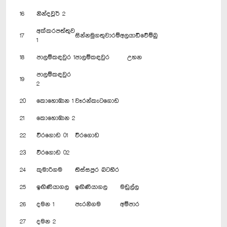
16
නින්දවූර් 2
අක්කරපත්තුව
17
සින්නමුගතුවාරම්
අලයාඩිවේම්බු
1
18
පාලම්කඳවුර 1
පාලම්කඳවුර
උහන
පාලම්කඳවුර
19
2
20
කොහොඹාන 1
වෑරන්කැටගොඩ
21
කොහොඹාන 2
22
වීරගොඩ 01
වීරගොඩ
23
වීරගොඩ 02
24
කුමාරිගම
තිස්සපුර බටහිර
25
ඉඟිණියාගල
ඉඟිණියාගල
මඩුල්ල
26
දමන 1
පැරනිගම
අම්පාර
27
දමන 2