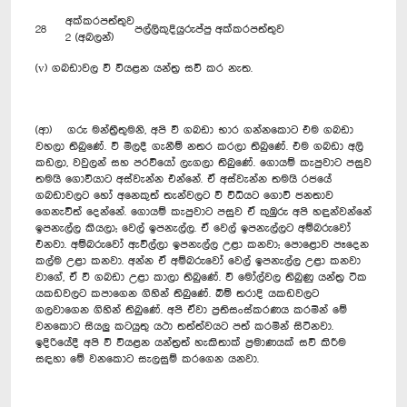
අක්කරපත්තුව
28
පල්ලිකුදියුරුප්පු
අක්කරපත්තුව
2 (අබලන්)
(v) ගබඩාවල වී වියළන යන්ත්‍ර සවි කර නැත.
(ආ) ගරු මන්ත්‍රීතුමනි, අපි වී ගබඩා භාර ගන්නකොට එම ගබඩා
වහලා තිබුණේ. වී මිලදී ගැනීම් නතර කරලා තිබුණේ. එම ගබඩා අලි
කඩලා, වවුලන් සහ පරවියෝ ලැගලා තිබුණේ. ගොයම් කැපුවාට පසුව
තමයි ගොවියාට අස්වැන්න එන්නේ. ඒ අස්වැන්න තමයි රජයේ
ගබඩාවලට හෝ අනෙකුත් තැන්වලට වී විධියට ගොවි ජනතාව
ගෙනැවිත් දෙන්නේ.‍ ගොයම් කැපුවාට පසුව ඒ කුඹුරු අපි හඳුන්වන්නේ
ඉපනැල්ල කියලා; වෙල් ඉපනැල්ල. ඒ වෙල් ඉපනැල්ලට අම්බරුවෝ
එනවා. අම්බරුවෝ ඇවිල්ලා ඉපනැල්ල උළා කනවා; පොළොව පෑදෙන
කල්ම උළා කනවා. අන්න ඒ අම්බරුවෝ වෙල් ඉපනැල්ල උළා කනවා
වාගේ, ඒ වී ගබඩා උළා කාලා තිබුණේ. වී මෝල්වල තිබුණු යන්ත්‍ර ටික
යකඩවලට කපාගෙන ගිහින් තිබුණේ. බිම් තරාදි යකඩවලට
ගලවාගෙන ගිහින් තිබුණේ. අපි ඒවා ප්‍රතිසංස්කරණය කරමින් මේ
වනකොට සියලු කටයුතු යථා තත්ත්වයට පත් කරමින් සිටිනවා.
ඉදිරියේදී අපි වී වියළන යන්ත්‍රත් හැකිතාක් ප්‍රමාණයක් සවි කිරීම
සඳහා මේ වනකොට සැලසුම් කරගෙන යනවා.