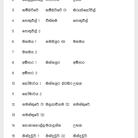
3
තම්බට්ටේ
තම්බට්ටේ 01
තිරුක්කෝවිල්
4
පොතුවිල් 1
ඒත්තම
පොතුවිල්
5
පොතුවිල් 2
6
මහඔය 1
සමගිපුර 69
මහඔය
7
මහඔය 2
8
අම්පාර 1
තිස්සපුර
අම්පාර
9
අම්පාර 2
10
කෝමාරිය 1
තිස්සපුර බටහිර
උහන
11
කෝමාරිය 2
12
සමන්තුරේ 01
මලයාඩිගම 02
සමන්තුරේ
13
සමන්තුරේ 02
14
ගොනාගොල්ල
මයාදුන්න
උහන
15
නින්දවූර් 1
නින්දවූර් 22
නින්දවූර්