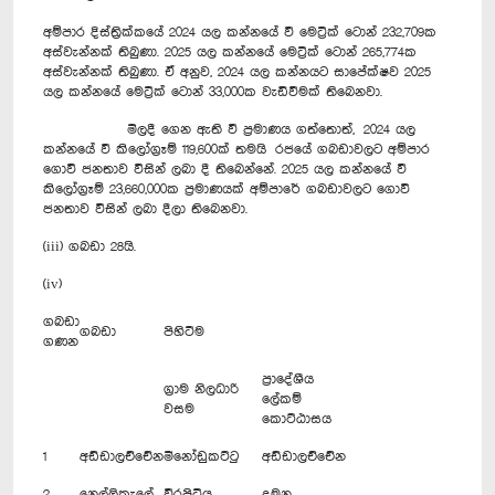
අම්පාර දිස්ත්‍රික්කයේ 2024 යල කන්නයේ වී මෙට්‍රික් ටොන් 232,709ක
අස්වැන්නක් තිබුණා. 2025 යල කන්නයේ මෙට්‍රික් ටොන් 265,774ක
අස්වැන්නක් තිබුණා. ඒ අනුව, 2024 යල කන්නයට සාපේක්ෂව 2025
යල කන්නයේ මෙට්‍රික් ටොන් 33,000ක වැඩිවීමක් තිබෙනවා.
මිලදී ගෙන ඇති වී ප්‍රමාණය ගත්තොත්, 2024 යල
කන්නයේ වී කිලෝග්‍රෑම් 119,600ක් තමයි රජයේ ගබඩාවලට අම්පාර
ගොවි ජනතාව විසින් ලබා දී තිබෙන්නේ. 2025 යල කන්නයේ වී
කිලෝග්‍රෑම් 23,660,000ක ප්‍රමාණයක් අම්පාරේ ගබඩාවලට ගොවි
ජනතාව විසින් ලබා දීලා තිබෙනවා.
(iii) ගබඩා 28යි.
(iv)
ගබඩා
ගබඩා
පිහිටීම
ගණන
ප්‍රාදේශීය
ග්‍රාම නිලධාරි
ලේකම්
වසම
කොට්ඨාසය
1
අඩ්ඩාලච්චේන
මීනෝඩුකට්ටු
අඩ්ඩාලච්චේන
2
නෙල්ලිකැලේ
වීරපිටිය
දමන