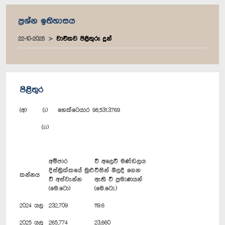
ප්‍රශ්න ඉතිහාසය
22-10-2025
වාචිකව පිළිතුරු දුන්
පිළිතුර
(අ) (i) හෙක්ටෙයාර 98,531.3769
(ii)
අම්පාර
වී අලෙවි මණ්ඩලය
දිස්ත්‍රික්කයේ මුළු
විසින් මිලදී ගෙන
කන්නය
වී අස්වැන්න
ඇති වී ප්‍රමාණයන්
‍(මෙ.ටො)
(මෙ.ටො.)
2024 යල
232,709
119.6
2025 යල
265,774
23,660