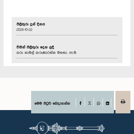
පිළිතුරු දුන් දිනය
2025-10-22
විසින් පිළිතුරු දෙන ලදී
ගරු නාමල් කරුණාරත්න මහතා, පා.ම.
Facebook
මෙම පිටුව බෙදාගන්න
X
WhatsApp
LinkedIn