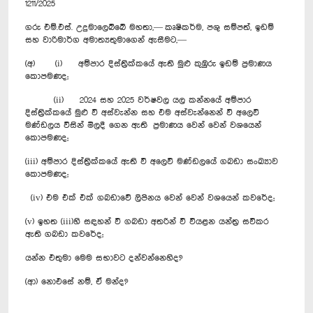
1211/2025
ගරු එම්.එස්. උදුමාලෙබ්බේ මහතා,— කෘෂිකර්ම, පශු සම්පත්, ඉඩම්
සහ වාරිමාර්ග අමාත්‍යතුමාගෙන් ඇසීමට,—
(අ) (i) අම්පාර දිස්ත්‍රික්කයේ ඇති මුළු කුඹුරු ඉඩම් ප්‍රමාණය
කොපමණද;
(ii) 2024 සහ 2025 වර්ෂවල යල කන්නයේ අම්පාර
දිස්ත්‍රික්කයේ මුළු වී අස්වැන්න සහ එම අස්වැන්නෙන් වී අලෙවි
මණ්ඩලය විසින් මිලදී ගෙන ඇති ප්‍රමාණය වෙන් වෙන් වශයෙන්
කොපමණද;
(iii) අම්පාර දිස්ත්‍රික්කයේ ඇති වී අලෙවි මණ්ඩලයේ ගබඩා සංඛ්‍යාව
කොපමණද;
(iv) එම එක් එක් ගබඩාවේ ලිපිනය වෙන් වෙන් වශයෙන් කවරේද;
(v) ඉහත (iii)හි සඳහන් වී ගබඩා අතරින් වී වියළන යන්ත්‍ර සවිකර
ඇති ගබඩා කවරේද;
යන්න එතුමා මෙම සභාවට දන්වන්නෙහිද?
(ආ) නොඑසේ නම්, ඒ මන්ද?