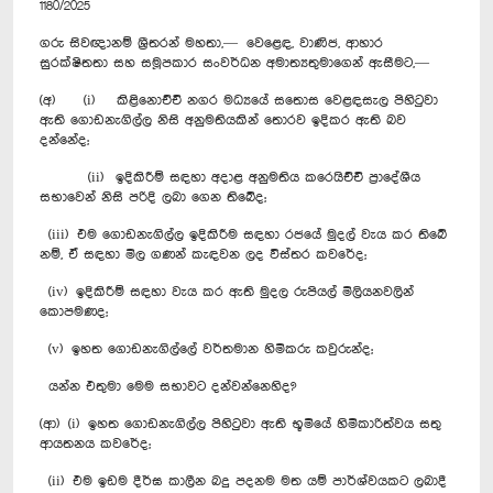
1180/2025
ගරු සිවඥානම් ශ්‍රීතරන් මහතා,— වෙළෙඳ, වාණිජ, ආහාර
සුරක්ෂිතතා සහ සමූපකාර සංවර්ධන අමාත්‍යතුමාගෙන් ඇසීමට,—
(අ) (i) කිළිනොච්චි නගර මධ්‍යයේ සතොස වෙළඳසැල පිහිටුවා
ඇති ගොඩනැගිල්ල නිසි අනුමතියකින් තොරව ඉදිකර ඇති බව
දන්නේද;
(ii) ඉදිකිරීම් සඳහා අදාළ අනුමතිය කරෙයිච්චි ප්‍රාදේශීය
සභාවෙන් නිසි පරිදි ලබා ගෙන තිබේද;
(iii) එම ගොඩනැගිල්ල ඉදිකිරීම සඳහා රජයේ මුදල් වැය කර තිබේ
නම්, ඒ සඳහා මිල ගණන් කැඳවන ලද විස්තර කවරේද;
(iv) ඉදිකිරීම් සඳහා වැය කර ඇති මුදල රුපියල් මිලියනවලින්
කොපමණද;
(v) ඉහත ගොඩනැගිල්ලේ වර්තමාන හිමිකරු කවුරුන්ද;
යන්න එතුමා මෙම සභාවට දන්වන්නෙහිද?
(ආ) (i) ඉහත ගොඩනැගිල්ල පිහිටුවා ඇති භූමියේ හිමිකාරිත්වය සතු
ආයතනය කවරේද;
(ii) එම ඉඩම දීර්ඝ කාලීන බදු පදනම මත යම් පාර්ශ්වයකට ලබාදී