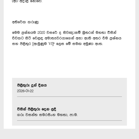
(ඇ) අදාළ නොවේ.
අතිරේක කරුණු
මෙම ප්‍රශ්නයම 2020 වසරේ ද සිවඥානම් ශ්‍රීතරන් මහතා විසින්
එවකට සිටි වෙළඳ අමාත්‍යවරයාගෙන් අසා ඇති අතර එම ප්‍රශ්නය
සහ පිළිතුර [ඇමුණුම VI]* ලෙස මේ සමඟ අමුණා ඇත.
පිළිතුරු දුන් දිනය
2026-01-22
විසින් පිළිතුරු දෙන ලදී
ගරු වසන්ත සමරසිංහ මහතා, පා.ම.