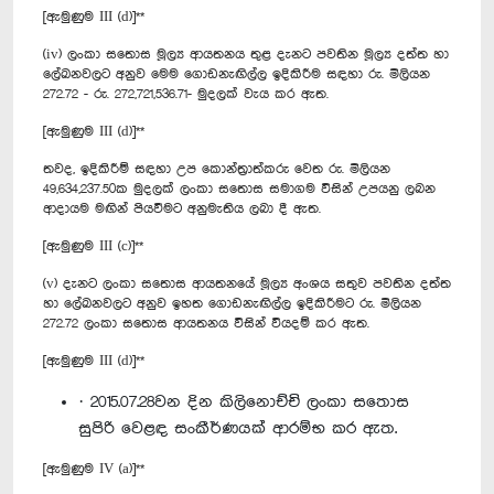
[ඇමුණුම III (d)]**
(iv) ලංකා සතොස මූල්‍ය ආයතනය තුළ දැනට පවතින මූල්‍ය දත්ත හා
ලේඛනවලට අනුව මෙම ගොඩනැඟිල්ල ඉදිකිරීම සඳහා රු. මිලියන
272.72 - රු. 272,721,536.71- මුදලක් වැය කර ඇත.
[ඇමුණුම III (d)]**
තවද, ඉදිකිරීම් සඳහා උප කොන්ත්‍රාත්කරු වෙත රු. මිලියන
49,634,237.50ක මුදලක් ලංකා සතොස සමාගම විසින් උපයනු ලබන
ආදායම මඟින් පියවීමට අනුමැතිය ලබා දී ඇත.
[ඇමුණුම III (c)]**
(v) දැනට ලංකා සතොස ආයතනයේ මූල්‍ය අංශය සතුව පවතින දත්ත
හා ලේඛනවලට අනුව ඉහත ගොඩනැඟිල්ල ඉදිකිරීමට රු. මිලියන
272.72 ලංකා සතොස ආයතනය විසින් වියදම් කර ඇත.
[ඇමුණුම III (d)]**
· 2015.07.28වන දින කිලිනොච්චි ලංකා සතොස
සුපිරි වෙළඳ සංකීර්ණ‍යක් ආරම්භ කර ඇත.
[ඇමුණුම IV (a)]**