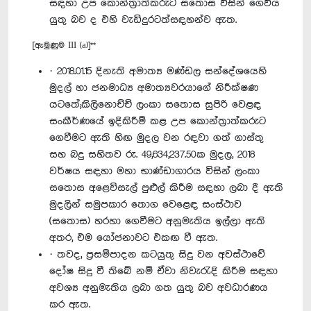
සඳහා උප කොන්ත්‍රාත්කරුට සතොස විසින් ගෙවිය
යුතු බව ද එහි වැඩිදුරටත්සඳහන්ව ඇත.
[ඇමුණුම III (a)]**
· 2018.01.15 දිනැති අමාත්‍ය මණ්ඩල සන්දේශයෙහි
මුදල් හා ජනමාධ්‍ය අමාත්‍යවරයාගේ නිරීක්ෂණ
යටතේ;කිලිනොච්චි ලංකා සතොස සුපිරි වෙළඳ
සංකීර්ණයේ ඉදිකිරීම් කළ උප කොන්ත්‍රාත්කරුට
ගෙවීමට ඇති හිඟ මුදල වන රඳවා ගත් ගාස්තු
සහ බදු සහිතව රු. 49,634,237.50ක මුදල, 2018
වර්ෂය සඳහා මහා භාණ්ඩාගාරය විසින් ලංකා
සතොස අළෙවිසැල් පුළුල් කිරීම සඳහා ලබා දී ඇති
මුදලින් සමුපකාර තොග වෙළෙඳ සංස්ථාව
(සතොස) හරහා ගෙවීමට අනුමැතිය ඉල්ලා ඇති
අතර, එම යෝජනාවට එකඟ වී ඇත.
· තවද, ප්‍රසම්පාදන කටයුතු සිදු වන අවස්ථාවේ
දෝෂ සිදු වී තිබේ නම් ඒවා නිවැරැදි කිරීම සඳහා
අවශ්‍ය අනුමැතිය ලබා ගත යුතු බව අවධාරණය
කර ඇත.