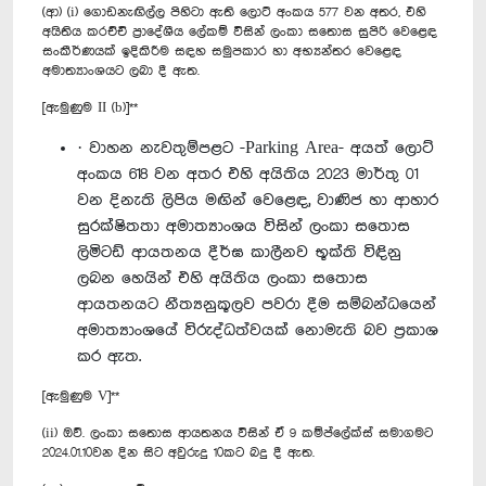
(ආ) (i) ගොඩනැඟිල්ල පිහිටා ඇති ලොට් අංකය 577 වන අතර, එහි
අයිතිය කරච්චි ප්‍රාදේශීය ලේකම් විසින් ලංකා සතොස සුපිරි වෙළෙඳ
සංකීර්ණයක් ඉදිකිරීම සඳහ සමුපකාර හා අභ්‍යන්තර වෙළෙඳ
අමාත්‍යාංශයට ලබා දී ඇත.
[ඇමුණුම II (b)]**
· වාහන නැවතුම්පළට -Parking Area- අයත් ලොට්
අංකය 618 වන අතර එහි අයිතිය 2023 මාර්තු 01
වන දිනැති ලිපිය මඟින් වෙළෙඳ, වාණිජ හා ආහාර
සුරක්ෂිතතා අමාත්‍යාංශය විසින් ලංකා සතොස
ලිමිටඩ් ආයතනය දීර්ඝ කාලීනව භූක්ති විඳිනු
ලබන හෙයින් එහි අයිතිය ලංකා සතොස
ආයතනයට නීත්‍යනුකූලව පවරා දීම සම්බන්ධයෙන්
අමාත්‍යාංශයේ විරුද්ධත්වයක් නොමැති බව ප්‍රකාශ
කර ඇත.
[ඇමුණුම V]**
(ii) ඔව්. ලංකා සතොස ආයතනය විසින් ඒ 9 කම්ප්ලේක්ස් සමාගමට
2024.01.10වන දින සිට අවුරුදු 10කට බදු දී ඇත.