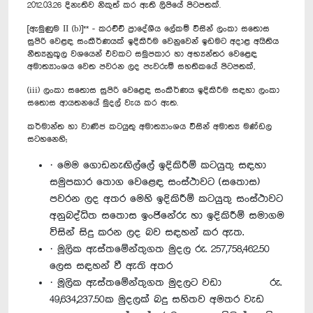
2012.03.26 දිනැතිව නිකුත් කර ඇති ලිපියේ පිටපතක්.
[ඇමුණුම II (b)]** - කරච්චි ප්‍රාදේශීය ලේකම් විසින් ලංකා සතොස
සුපිරි වෙළඳ සංකීර්ණයක් ඉදිකිරීම වෙනුවෙන් ඉඩමට අදාළ අයිතිය
නීත්‍යනුකූල වශයෙන් එවකට සමුපකාර හා අභ්‍යන්තර වෙළෙඳ
අමාත්‍යාංශය වෙත පවරන ලද පැවරුම් සහතිකයේ පිටපතක්,
(iii) ලංකා සතොස සුපිරි වෙළෙඳ සංකීර්ණය ඉදිකිරීම සඳහා ලංකා
‍සතොස ආයතනයේ මුදල් වැය කර ඇත.
කර්මාන්ත හා වාණිජ කටයුතු අමාත්‍යාංශය විසින් අමාත්‍ය මණ්ඩල
සටහනෙහි;
· මෙම ගොඩනැඟිල්ලේ ඉදිකිරීම් කටයුතු සඳහා
සමුපකාර තොග වෙළෙඳ සංස්ථාවට (සතොස)
පවරන ලද අතර මෙහි ඉදිකිරීම් කටයුතු සංස්ථාවට
අනුබද්ධිත සතොස ඉංජිනේරු හා ඉදිකිරීම් සමාගම
විසින් සිදු කරන ලද බව සඳහන් කර ඇත.
· මූලික ඇස්තමේන්තුගත මුදල රු. 257,758,462.50
ලෙස සඳහන් වී ඇති අතර
· මූලික ඇස්තමේන්තුගත මුදලට වඩා රු.
49,634,237.50ක මුදලක් බදු සහිතව අමතර වැඩ