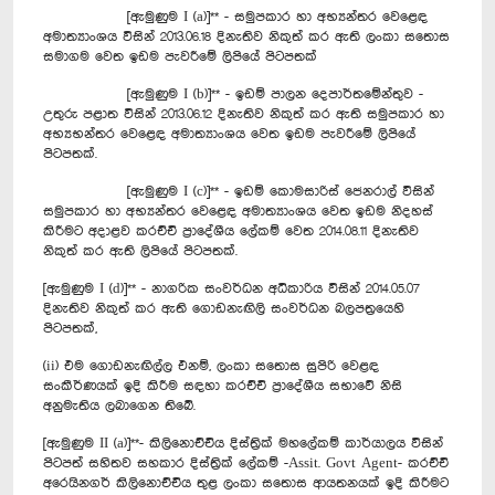
[ඇමුණුම I (a)]** - සමුපකාර හා අභ්‍යන්තර වෙළෙඳ
අමාත්‍යාංශය විසින් 2013.06.18 දිනැතිව නිකුත් කර ඇති ලංකා සතොස
සමාගම වෙත ඉඩම පැවරීමේ ලිපියේ පිටපතක්
[ඇමුණුම I (b)]** - ඉඩම් පාලන දෙපාර්තමේන්තුව -
උතුරු පළාත විසින් 2013.06.12 දිනැතිව නිකුත් කර ඇති සමුපකාර හා
අභ්‍යභන්තර වෙළෙඳ අමාත්‍යාංශය වෙත ඉඩම පැවරීමේ ලිපියේ
පිටපතක්.
[ඇමුණුම I (c)]** - ඉඩම් කොමසාරිස් ‍ජෙනරාල් විසින්
සමුපකාර හා අභ්‍යන්තර වෙළෙඳ අමාත්‍යාංශය වෙත ඉඩම නිදහස්
කිරීමට අදාළව කරච්චි ප්‍රාදේශීය ලේකම් වෙත 2014.08.11 දිනැතිව
නිකුත් කර ඇති ලිපියේ පිටපතක්.
[ඇමුණුම I (d)]** - නාගරික සංවර්ධන අධිකාරිය විසින් 2014.05.07
දිනැතිව නිකුත් කර ඇති ගොඩනැඟිලි සංවර්ධන බලපත්‍රයෙහි
පිටපතක්,
(ii) එම ගොඩනැඟිල්ල එනම්, ලංකා සතොස සුපිරි වෙළඳ
සංකීර්ණයක් ඉදි කිරීම සඳහා කරච්චි ප්‍රාදේශීය සභාවේ නිසි
අනුමැතිය ලබාගෙන තිබේ.
[ඇමුණුම II (a)]**- කිලිනොච්චිය දිස්ත්‍රික් මහලේකම් කාර්යාලය විසින්
පිටපත් සහිතව සහකාර දිස්ත්‍රික් ලේකම් -Assit. Govt Agent- කරච්චි
අරෙයිනගර් කිලිනොච්චිය තුළ ලංකා සතොස ආයතනයක් ඉදි කිරීමට