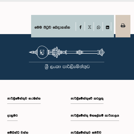
Facebook
මෙම පිටුව බෙදාගන්න
X
WhatsApp
LinkedIn
පාර්ලි‌මේන්තුව නරඹන්න
පාර්ලිමේන්තුවේ කටයුතු
දැනුමට
පාර්ලිමේන්තු මහලේකම් කාර්යාලය
සම්බන්ධ වන්න
පාර්ලිමේන්තුව සජීවීව