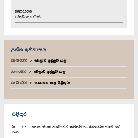
සභාවාරය
1 වැනි සභාවාරය
ප්‍රශ්න ඉතිහාසය
08-10-2025
වෙලාව ඉල්ලුම් කල
22-11-2025
වෙලාව ඉල්ලුම් කල
22-01-2026
සභාගත කල පිළිතුරු
පිළිතුර
(අ) (i) අදාළ සියලු අනුමැතීන් සහිතව ගොඩනැඟිල්ල ඉදි කර
ඇත.