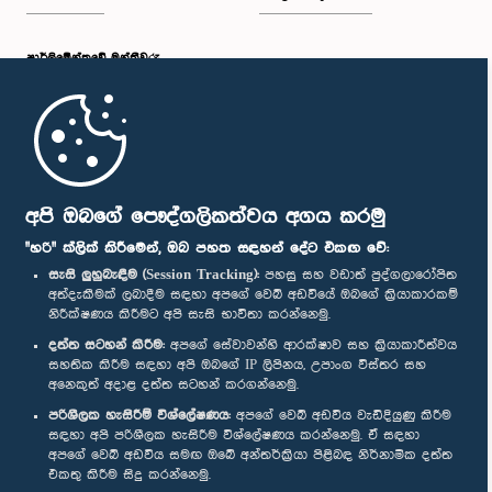
පාර්ලි‌මේන්තුවේ මන්ත්‍රීවරු
මුල් පිටුව
පාර්ලිමේන්තු ජංගම යෙදුම
අපි ඔබගේ පෞද්ගලිකත්වය අගය කරමු
"හරි" ක්ලික් කිරීමෙන්, ඔබ පහත සඳහන් දේට එකඟ වේ:
සැසි ලුහුබැඳීම (Session Tracking):
පහසු සහ වඩාත් පුද්ගලාරෝපිත
අත්දැකීමක් ලබාදීම සඳහා අපගේ වෙබ් අඩවියේ ඔබගේ ක්‍රියාකාරකම්
නිරීක්ෂණය කිරීමට අපි සැසි භාවිතා කරන්නෙමු.
අප හා සම්බන්ධ වී සිටින්න :
දත්ත සටහන් කිරීම:
අපගේ සේවාවන්හි ආරක්ෂාව සහ ක්‍රියාකාරීත්වය
සහතික කිරීම සඳහා අපි ඔබගේ IP ලිපිනය, උපාංග විස්තර සහ
අනෙකුත් අදාළ දත්ත සටහන් කරගන්නෙමු.
සම්මාන
පරිශීලක හැසිරීම් විශ්ලේෂණය:
අපගේ වෙබ් අඩවිය වැඩිදියුණු කිරීම
සඳහා අපි පරිශීලක හැසිරීම විශ්ලේෂණය කරන්නෙමු. ඒ සඳහා
අපගේ වෙබ් අඩවිය සමඟ ඔබේ අන්තර්ක්‍රියා පිළිබඳ නිර්නාමික දත්ත
පෞද්ගලිකත්ව ප්‍රතිපත්තිය
එකතු කිරීම සිදු කරන්නෙමු.