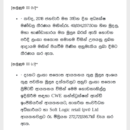
[ඇමුණුම III (b)]**
· තවද, 2018 ජනවාරි මස 31වන දින අධ්‍යක්ෂ
මණ්ඩල තීරණය මඟින්;රු. 49,634,237.50ක හිඟ මුදල,
මහා භාණ්ඩාගාරය මත මූල්‍ය බරක් ඇති නොවන
පරිදි ලංකා සතොස සමාගම විසින් උපයනු ලබන
ආදායම මඟින් පියවීම පිණිස අනුමැතිය ලබා දීමට
තීරණය කර ඇත.
[ඇමුණුම III (c)]**
· දැනට ලංකා සතොස ආයතනය තුළ මූල්‍ය අංශය
තුළ පවතින මූල්‍ය දත්තවලට අනුව ලංකා සතොස
ලිමිටඩ් ආයතනය විසින් මෙම ගොඩනැඟිල්ල
ඉදිකිරීම සඳහා CWE කන්ස්ට්‍රක්ෂන් ඇන්ඩ්
ඉංජිනියරින් ආයතනයට, නාගරික සංවර්ධන
අධිකාරියට හා Soft Logic retail (pvt) Ltd
ආයතනවලට රු. මිලියන 272,721,536.71ක් වැය කර
ඇත.