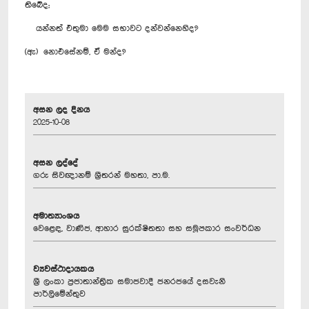
තිබේද;
යන්නත් එතුමා මෙම සභාවට දන්වන්නෙහිද?
(ඇ) නොඑසේනම්, ඒ මන්ද?
අසන ලද දිනය
2025-10-08
අසන ලද්දේ
ගරු සිවඥානම් ශ්‍රීතරන් මහතා, පා.ම.
අමාත්‍යාංශය
වෙළෙඳ, වාණිජ, ආහාර සුරක්ෂිතතා සහ සමූපකාර සංවර්ධන
ව්‍යවස්ථාදායකය
ශ්‍රී ලංකා ප්‍රජාතාන්ත්‍රික සමාජවාදී ජනරජයේ දසවැනි
පාර්ලිමේන්තුව