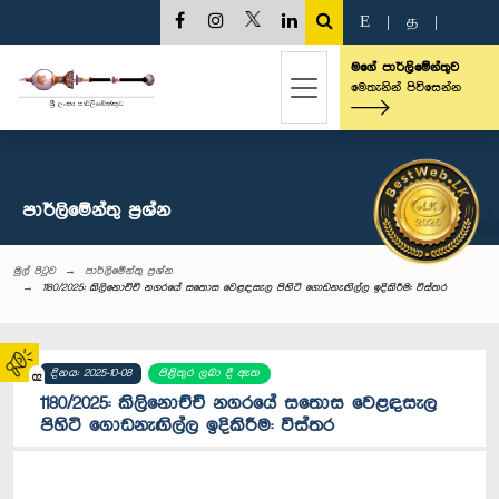
E
|
த
|
මගේ පාර්ලිමේන්තුව
මෙතැනින් පිවිසෙන්න
පාර්ලි‌මේන්තු‌ ප්‍රශ්න
මුල් පිටුව
පාර්ලි‌මේන්තු‌ ප්‍රශ්න
1180/2025: කිලිනොච්චි නගරයේ සතොස වෙ‍ළඳසැල පිහිටි ගොඩනැඟිල්ල ඉදිකිරීම: විස්තර
දිනය: 2025-10-08
පිළිතුර ලබා දී ඇත
02
1180/2025: කිලිනොච්චි නගරයේ සතොස වෙ‍ළඳසැල
පිහිටි ගොඩනැඟිල්ල ඉදිකිරීම: විස්තර