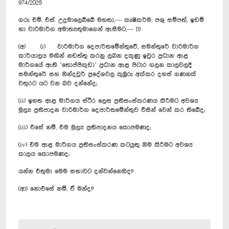
974/2025
ගරු එම්. එස්. උදුමාලෙබ්බේ මහතා,— කෘෂිකර්ම, පශු සම්පත්, ඉඩම්
හා වාරිමාර්ග අමාත්‍යතුමාගෙන් ඇසීමට,— (1)
(අ) (i) වාරිමාර්ග දෙපාර්තමේන්තුවේ, සමන්තුරේ වාරිමාර්ග
කාර්යාලය මඟින් නඩත්තු කරනු ලබන දකුණු ඉවුර ප්‍රධාන ඇළ
මාර්ගයේ ඇති ‘තොප්පිකුඩා’ ප්‍රධාන ඇළ පිටාර ගලන කාලවලදී
සමන්තුරේ සහ නින්දවූර් ප්‍රදේශවල කුඹුරු අක්කර දහස් ගණනක්
වතුරට යට වන බව දන්නේද;
(ii) ඉහත ඇළ මාර්ගය ස්ථිර ලෙස ප්‍රතිසංස්කරණය කිරීමට අවශ්‍ය
මූල්‍ය ප්‍රතිපාදන වාරිමාර්ග දෙපාර්තමේන්තුව විසින් වෙන් කර තිබේද;
(iii) එසේ නම්, එම මූල්‍ය ප්‍රතිපාදනය කොපමණද;
(iv) එම ඇළ මාර්ගය ප්‍රතිසංස්කරණ කටයුතු නිම කිරීමට අවශ්‍ය
කාලය කොපමණද;
යන්න එතුමා මෙම සභාවට දන්වන්නෙහිද?
(ආ) නොඑසේ නම්, ඒ මන්ද?