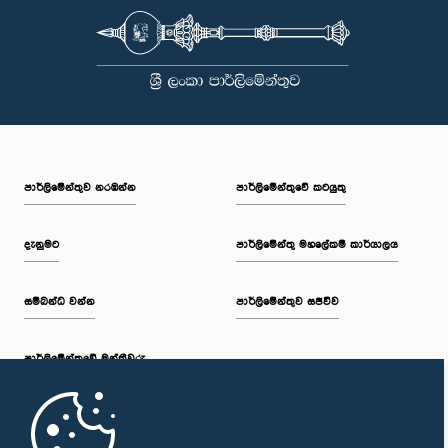
පාර්ලි‌මේන්තුව නරඹන්න
පාර්ලිමේන්තුවේ කටයුතු
දැනුමට
පාර්ලිමේන්තු මහලේකම් කාර්යාලය
සම්බන්ධ වන්න
පාර්ලිමේන්තුව සජීවීව
පාර්ලි‌මේන්තුවේ මන්ත්‍රීවරු
මුල් පිටුව