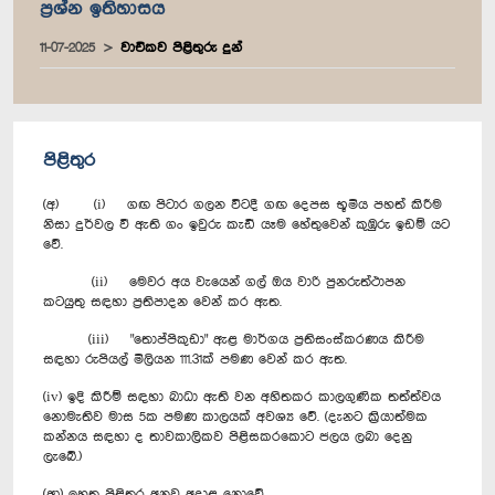
ප්‍රශ්න ඉතිහාසය
11-07-2025
වාචිකව පිළිතුරු දුන්
පිළිතුර
(අ) (i) ගඟ පිටාර ගලන විටදී ගඟ දෙපස භූමිය පහත් කිරීම
නිසා දුර්වල වී ඇති ගං ඉවුරු කැඩී යෑම හේතුවෙන් කුඹුරු ඉඩම් යට
වේ.
(ii) මෙවර අය වැයෙන් ගල් ඔය වාරි පුනරුත්ථාපන
කටයුතු සඳහා ප්‍රතිපාදන වෙන් කර ඇත.
(iii) "‍තොප්පිකුඩා" ඇළ මාර්ගය ප්‍රතිසංස්කරණය කිරීම
සඳහා රුපියල් මිලියන 111.31ක් පමණ වෙන් කර ඇත.
(iv) ඉදි කිරීම් සඳහා බාධා ඇති වන අහිතකර කාලගුණික තත්ත්වය
නොමැතිව මාස 5ක පමණ කාලයක් අවශ්‍ය වේ. (දැනට ක්‍රියාත්මක
කන්නය සඳහා ද තාවකාලිකව පිළිසකරකොට ජලය ලබා දෙනු
ලැබේ.)
(ආ) ඉහත පිළිතුර අනුව අදාළ නොවේ.