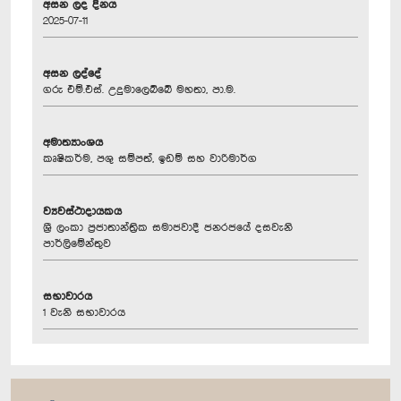
අසන ලද දිනය
2025-07-11
අසන ලද්දේ
ගරු එම්.එස්. උදුමාලෙබ්බේ මහතා, පා.ම.
අමාත්‍යාංශය
කෘෂිකර්ම, පශු සම්පත්, ඉඩම් සහ වාරිමාර්ග
ව්‍යවස්ථාදායකය
ශ්‍රී ලංකා ප්‍රජාතාන්ත්‍රික සමාජවාදී ජනරජයේ දසවැනි
පාර්ලිමේන්තුව
සභාවාරය
1 වැනි සභාවාරය