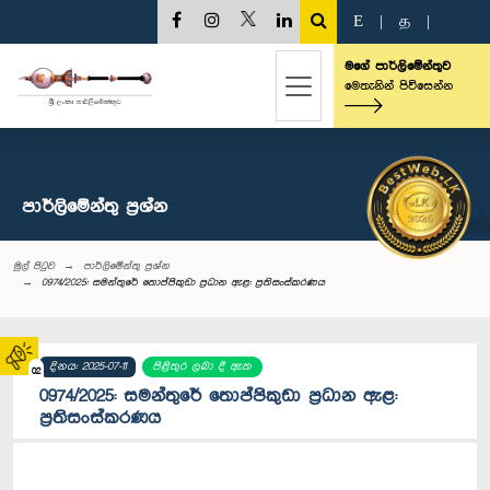
E
|
த
|
මගේ පාර්ලිමේන්තුව
මෙතැනින් පිවිසෙන්න
පාර්ලි‌මේන්තු‌ ප්‍රශ්න
මුල් පිටුව
පාර්ලි‌මේන්තු‌ ප්‍රශ්න
0974/2025: සමන්තුරේ තොප්පිකුඩා ප්‍රධාන ඇළ: ප්‍රතිසංස්කරණය
දිනය: 2025-07-11
පිළිතුර ලබා දී ඇත
02
0974/2025: සමන්තුරේ තොප්පිකුඩා ප්‍රධාන ඇළ:
ප්‍රතිසංස්කරණය