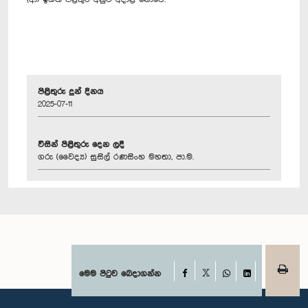
පිළිතුරු දුන් දිනය
2025-07-11
විසින් පිළිතුරු දෙන ලදී
ගරු (වෛද්‍ය) සුසිල් රණසිංහ මහතා, පා.ම.
Facebook
මෙම පිටුව බෙදාගන්න
X
WhatsApp
LinkedIn