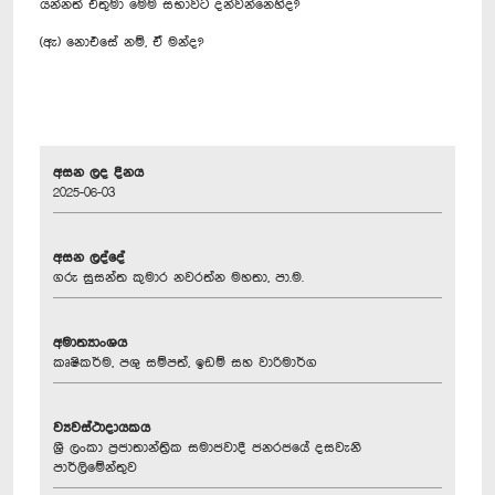
යන්නත් එතුමා මෙම සභාවට දන්වන්නෙහිද?
(ඇ) නොඑසේ නම්, ඒ මන්ද?
අසන ලද දිනය
2025-06-03
අසන ලද්දේ
ගරු සුසන්ත කුමාර නවරත්න මහතා, පා.ම.
අමාත්‍යාංශය
කෘෂිකර්ම, පශු සම්පත්, ඉඩම් සහ වාරිමාර්ග
ව්‍යවස්ථාදායකය
ශ්‍රී ලංකා ප්‍රජාතාන්ත්‍රික සමාජවාදී ජනරජයේ දසවැනි
පාර්ලිමේන්තුව