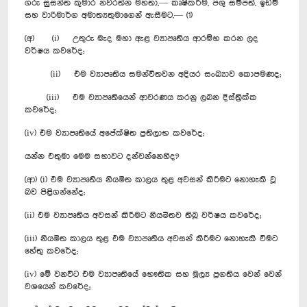
ගරු සුසන්ත කුමාර නවරත්න මහතා,— කෘෂිකර්ම, පශු සම්පත්, ඉඩම්
සහ වාරිමාර්ග අමාත්‍යතුමාගෙන් ඇසීමට,— (1)
(අ) (i) උතුරු මැද මහා ඇළ ව්‍යාපෘතිය ආරම්භ කරන ලද
වර්ෂය කවරේද;
(ii) එම ව්‍යාපෘතිය සමන්විතවන අදියර සංඛ්‍යාව කොපමණද;
‍(iii) එම ව්‍යාපෘතියෙන් ආවරණය කරනු ලබන දිස්ත්‍රික්ක
කවරේද;
(iv) එම ව්‍යාපෘතියේ අපේක්ෂිත ප්‍රතිලාභ කවරේද;
යන්න එතුමා මෙම සභාවට දන්වන්නෙහිද?
(ආ) (i) එම ව්‍යාපෘතිය නියමිත කාලය තුළ අවසන් කිරීමට නොහැකි වූ
බව පිළිගන්නේද;
(ii) එම ව්‍යාපෘතිය අවසන් කිරීමට නියමිතව තිබූ වර්ෂය කවරේද;
(iii) නියමිත කාලය තුළ එම ව්‍යාපෘතිය අවසන් කිරීමට නොහැකි වීමට
හේතු කවරේද;
(iv) මේ වනවිට එම ව්‍යාපෘතියේ භෞතික සහ මූල්‍ය ප්‍රගතිය වෙන් වෙන්
වශයෙන් කවරේද;