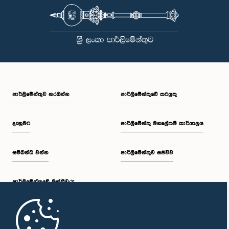
පාර්ලි‌මේන්තුව නරඹන්න
පාර්ලිමේන්තුවේ කටයුතු
දැනුමට
පාර්ලිමේන්තු මහලේකම් කාර්යාලය
සම්බන්ධ වන්න
පාර්ලිමේන්තුව සජීවීව
පාර්ලි‌මේන්තුවේ මන්ත්‍රීවරු
මුල් පිටුව