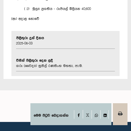
( 2) මූල්‍ය ප්‍රගතිය - රුපියල් මිලියන 40,600
(ඇ) අදාළ නොවේ
පිළිතුරු දුන් දිනය
2025-06-03
විසින් පිළිතුරු දෙන ලදී
ගරු (වෛද්‍ය) සුසිල් රණසිංහ මහතා, පා.ම.
Facebook
මෙම පිටුව බෙදාගන්න
X
WhatsApp
LinkedIn