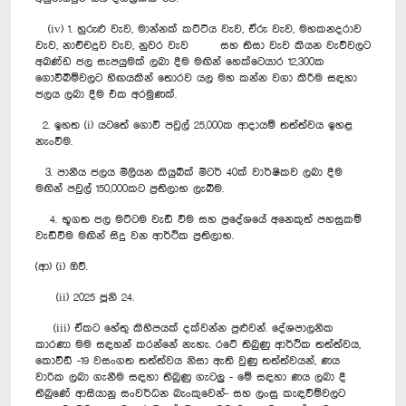
(iv) 1. හුරුළු වැව, මාන්නක් කට්ටිය වැව, ඒරු වැව, මහකනදරාව
වැව, නාච්චදූව වැව, නුවර වැව සහ තිසා වැව කියන වැව්වලට
අඛණ්ඩ ජල සැපයුමක් ලබා දීම මඟින් හෙක්ටෙයාර 12,300ක
ගොවිබිම්වලට හිඟයකින් තොරව යල මහ කන්න වගා කිරීම සඳහා
ජලය ලබා දීම එක අරමුණක්.
2. ඉහත (i) යටතේ ගොවි පවුල් 25,000ක ආදායම් තත්ත්වය ඉහළ
නැංවීම.
3. පානීය ජලය මිලියන කියුබික් මීටර් 40ක් වාර්ෂිකව ලබා දීම
මඟින් පවුල් 150,000කට ප්‍රතිලාභ ලැබීම.
4. භූගත ජල මට්ටම වැඩි වීම සහ ප්‍රදේශයේ අනෙකුත් පහසුකම්
වැඩිවීම මඟින් සිදු වන ආර්ථික ප්‍රතිලාභ.
(ආ) (i) ඔව්.
(ii) 2025 ජූනි 24.
(iii) ඒකට හේතු කිහිපයක් දක්වන්න පුළුවන්. දේශපාලනික
කාරණා මම සඳහන් කරන්නේ නැහැ. රටේ තිබුණු ආර්ථික තත්ත්වය,
කොවිඩ් -19 වසංගත තත්ත්වය නිසා ඇති වුණු තත්ත්වයන්, ණය
වාරික ලබා ගැනීම සඳහා තිබුණු ගැටලු - මේ සඳහා ණය ලබා දී
තිබුණේ ආසියානු සංවර්ධන බැංකුවෙන්- සහ ලංසු කැඳවීම්වලට