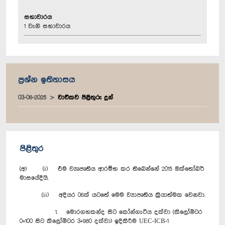
සභාවාරය
1 වැනි සභාවාරය
ප්‍රශ්න ඉතිහාසය
03-06-2025
වාචිකව පිළිතුරු දුන්
පිළිතුර
(අ) (i) එම ව්‍යෘපෘතිය ආරම්භ කර තිබෙන්නේ 2015 ඔක්තෝබර්
මාසයේදීයි.
(ii) අදියර 06ක් යටතේ මෙම ව්‍යාපෘතිය ක්‍රියාත්මක වෙනවා.
1. මොරගහකන්ද සිට කෝන්ගැටිය දක්වා (කිලෝමීටර
0+100 සිට කිලෝමීටර 3+980 දක්වා) ඉදිකිරීම UEC-ICB-1