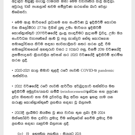
අදාළව තිබුණු ගැටලු රාශියක් නිසා මෙම ව්‍යාපෘතිය කල් ඇදිලා;
අවුරුදු 10ක් පැනලාත් තවම සම්පූර්ණ කරගන්න බැරි වෙලා
තිබෙනවා.
• මෙම ඇළ මාර්ගයේ ප්‍රධානම සහ සංකීර්ණ වූ ඉදිකිරීම් කොටස
වන කිලෝමීටර 27.7ක දිගින් යුතු උමං මාර්ගය ඉදිකිරීම්
කොන්ත්‍රාත්තුව 2017වර්ෂයේදී ලංසු කැඳවීමට සූදානම් වුවද, උමා ඔය
සංවර්ධන ව්‍යාපෘතියේ ඇති වූ ජල කාන්දුව හේතු කොටගෙන
සමාලෝචනය කිරීම සඳහා තාවකාලිකව නතර කරන ලදී. එම
සමාලෝචනයෙන් අනතුරුව වසර 2 1/2කට පසු, එනම් 2019 වර්ෂයේදී
ප්‍රසම්පාදනව ක්‍රියාවලිය අවසන් කර 2020 වර්ෂයේදී ඉදිකිරීම් ආරම්භ
කරන ලදී.
• 2020-2021 කාල සීමාව තුළදී රටේ පැවති COVID-19 pandemic
තත්ත්වය.
• 2022 වර්ෂයේදී රටේ පැවති ආර්ථික අර්බුදකාරී තත්ත්වය මත
ඉදිකිරීම් අමුද්‍රව්‍ය/යකඩ කම්බි (reinforcement)/ඉන්ධන සහ පුපුරණ
ද්‍රව්‍ය හිඟතාව සහ එම ද්‍රව්‍යවල මිල අධික ලෙස ඉහළ යාම යන
කරුණු කොන්ත්‍රාත්තුවේ ප්‍රගතිය සඳහා වූ බලපෑම.
• 2023දී ලැබීමට නියමිත වූ ණය වාරික තුන ලබා දීම 2024
ඔක්තෝබර් මස දක්වා ප්‍රමාද වීම හේතුවෙන් ගෙවීම ප්‍රමාද වීම
ප්‍රගතිය සඳහා ඍජුවම බලපාන ලදී.
(iv) (1) භෞතික ප්‍රගතිය - සියයට 20.5