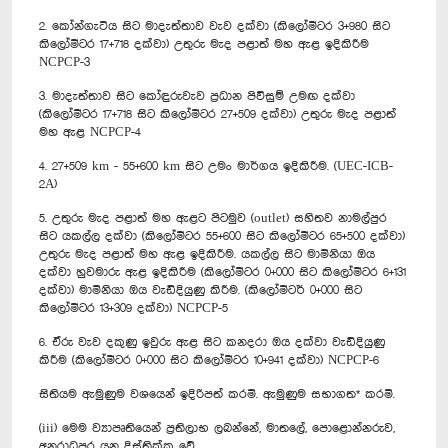
2. කෝන්ගැටිය සිට මාදැත්තාව වැව දක්වා (කිලෝමීටර 3+980 සිට
කිලෝමීටර 17+718 දක්වා) උතුරු මැද පළාත් මහ ඇළ ඉදිකිරීම
NCPCP-3
3. මාදැත්තාව සිට කෝඳුරුවැව ප්‍රධාන පිවිසුම් උමඟ දක්වා
(කිලෝමීටර 17+718 සිට කිලෝමීටර 27+509 දක්වා) උතුරු මැද පළාත්
මහ ඇළ NCPCP-4
4. 27+509 km - 55+600 km සිට උමං මාර්ගය ඉදිකිරීම. (UEC-ICB-
2A)
5. උතුරු මැද පළාත් මහ ඇළට පිටමුව (outlet) සහිතව නාමල්පුර
සිට යකල්ල දක්වා (කිලෝමීටර 55+600 සිට කිලෝමීටර 65+500 දක්වා)
උතුරු මැද පළාත් මහ ඇළ ඉදිකිරීම. යකල්ල සිට මාමිනියා ඔය
දක්වා හුවමාරු ඇළ ඉදිකිරීම (කිලෝමීටර 0+000 සිට කිලෝමීටර 6+131
දක්වා) මාමිනියා ඔය වැඩිදියුණු කිරීම. (කිලෝමීටර් 0+000 සිට
කිලෝමීටර 13+309 දක්වා) NCPCP-5
6. ඒරු වැව දකුණු ඉවුරු ඇළ සිට කනදරා ඔය දක්වා වැඩිදියුණු
කිරීම (කිලෝමීටර 0+000 සිට කිලෝමීටර 10+941 දක්වා) NCPCP-6
සිතියම ඇමුණුම වශයෙන් ඉදිරිපත් කරමි. ඇමුණුම සභාගත* කරමි.
(iii) මෙම ව්‍යාපෘතියෙන් ප්‍රතිලාභ ලබන්නේ, මාතලේ, පොළොන්නරුව,
අනුරාධපුර යන දිස්ත්‍රික්ක වේ.