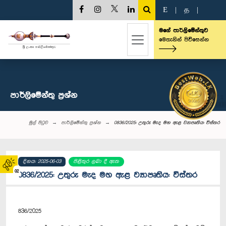
E
|
த
|
මගේ පාර්ලිමේන්තුව
මෙතැනින් පිවිසෙන්න
පාර්ලි‌මේන්තු‌ ප්‍රශ්න
මුල් පිටුව
පාර්ලි‌මේන්තු‌ ප්‍රශ්න
0836/2025: උතුරු මැද මහ ඇළ ව්‍යාපෘතිය: විස්තර
දිනය: 2025-06-03
පිළිතුර ලබා දී ඇත
02
0836/2025: උතුරු මැද මහ ඇළ ව්‍යාපෘතිය: විස්තර
836/2025