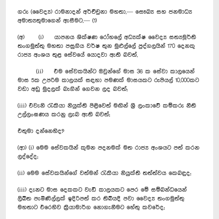
ගරු (වෛද්‍ය) රාමනාදන් අර්ච්චුනා මහතා,— සෞඛ්‍ය සහ ජනමාධ්‍ය
අමාත්‍යතුමාගෙන් ඇසීමට,— (1)
(අ) (i) යාපනය ශික්ෂණ රෝහලේ අධ්‍යක්ෂ වෛද්‍ය සත්‍යමූර්ති
තංගමුත්තු මහතා පසුගිය වර්ෂ තුන මුළුල්ලේ පුද්ගලයින් 170 දෙනකු
රාජ්‍ය අංශය තුළ සේවයේ යොදවා ඇති බවත්,
(ii) එම සේවකයින්ට ඔවුන්ගේ මාස 36 ක සේවා කාලයෙන්
මාස 5ක උපරිම කාලයක් සඳහා පමණක් මාසයකට රුපියල් 10,000කට
වඩා අඩු මුදලක් බැගින් ගෙවන ලද බවත්;
(iii) එවැනි රැකියා නියුක්ති පිළිවෙත් මඟින් ශ්‍රී ලංකාවේ කම්කරු නීති
උල්ලංඝණය කරනු ලැබ ඇති බවත්;
එතුමා දන්නෙහිද?
(ආ) (i) මෙම සේවකයින් කුමන පදනමක් මත රාජ්‍ය අංශයට පත් කරන
ලද්දේද;
(ii) මෙම සේවකයින්ගේ වත්මන් රැකියා නියුක්ති තත්ත්වය කෙබඳුද;
(iii) දැනට මාස දෙකකට වැඩි කාලයකට පෙර මේ සම්බන්ධයෙන්
ලිඛිත පැමිණිල්ලක් ඉදිරිපත් කර තිබියදී පවා වෛද්‍ය තංගමුත්තු
මහතාට එරෙහිව ක්‍රියාමාර්ග නොගැනීමට හේතු කවරේද;