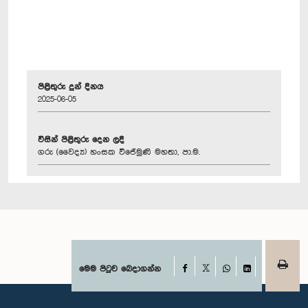
පිළිතුරු දුන් දිනය
2025-06-05
විසින් පිළිතුරු දෙන ලදී
ගරු (වෛද්‍ය) හංසක විජේමුණි මහතා, පා.ම.
Facebook
මෙම පිටුව බෙදාගන්න
X
WhatsApp
LinkedIn