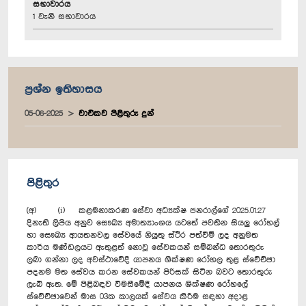
සභාවාරය
1 වැනි සභාවාරය
ප්‍රශ්න ඉතිහාසය
05-06-2025
වාචිකව පිළිතුරු දුන්
පිළිතුර
(අ) (i) කළමනාකරණ සේවා අධ්‍යක්ෂ ජනරාල්ගේ 2025.01.27
දිනැති ලිපිය අනුව සෞඛ්‍ය අමාත්‍යාංශය යටතේ පවතින සියලු රෝහල්
හා සෞඛ්‍ය ආයතනවල සේවයේ නියුතු ස්ථිර පත්වීම් ලද අනුමත
කාර්ය මණ්ඩලයට ඇතුළත් නොවූ සේවකයන් සම්බන්ධ තොරතුරු
ලබා ගන්නා ලද අවස්ථාවේදී යාපනය ශික්ෂණ රෝහල තුළ ස්වේච්ඡා
පදනම මත සේවය කරන සේවකයන් පිරිසක් සිටින බවට තොරතුරු
ලැබී ඇත. මේ පිළිබඳව විමසීමේදී යාපනය ශික්ෂණ රෝහලේ
ස්වේච්ඡාවෙන් මාස 03ක කාලයක් සේවය කිරීම සඳහා අදාළ