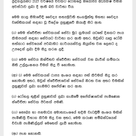
පුද්ගලයන්ට 2021 වර්ෂයේ එවකට රෝහලේ නියෝජ්‍ය අධ්‍යක්ෂ විසින්
අවස්ථාව ලබා දී ඇති බව වාර්තා විය.
මෙම කාල සීමාවේදී වෛද්‍ය සත්‍යමූර්ති තංගමුත්තු මහතා වෛද්‍ය
වෘත්තිකයන් සඳහා වූ විදේශ පුහුණුවේ නියැළී සිට ඇත.
(ii) මෙම ස්වේච්ඡා සේවකයන් සේවා මුර ක්‍රමයක් යටතේ දිනකට පැය
කිහිපයක් සඳහා සේවයට වාර්තා කර ඇති අතර, ඔවුන්ට ඍජු රෝගී
සත්කාර සේවයෙන් පරිබාහිර කාර්යයන්වල නියුක්ත වන ලෙසට ද
උපදෙස් ලබා දීම සිදු කරන ලදී.
(iii) මෙම සේවය නිශ්චිතව ස්වේච්ඡා සේවයක් වන බැවින් කම්කරු
නීති උල්ලංඝනය වීමක් සිදු වී නොමැත.
(ආ) (i) මෙම සේවකයන් රාජ්‍ය අංශය සඳහා පත් කිරීමක් සිදු කර
නොමැති අතර, ඔවුන් ස්වේච්ඡාවෙන් සේවයේ නිරත වන අතර එමඟින්
පුහුණුවක් ලබා ගැනීමට අපේක්ෂා කර ඇත.
(ii) රෝහල තුළින් පුහුණවක් ලබා ගැනීමේ අපේක්ෂාවෙන් පැමිණෙන
ස්වේච්ඡා සේවක පිරිසක් පමණි.
(iii) ‍සෞඛ්‍ය හා ජනමාධ්‍ය අමාත්‍යාංශයේ හදිසි වැටලීම් අංශය මඟින්
පැමිණිලි විභාග කිරීම සිදු වන අතර, මෙම කරුණ සම්බන්ධයෙන්
එවැනි පැමිණිල්ලක් මෙතෙක් ලැබී නොමැත.
(ඇ) පැන නොනඟී.