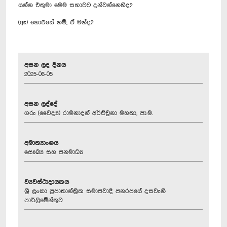
යන්න එතුමා මෙම සභාවට දන්වන්නෙහිද?
(ඇ) නොඑසේ නම්, ඒ මන්ද?
අසන ලද දිනය
2025-06-05
අසන ලද්දේ
ගරු (වෛද්‍ය) රාමනාදන් අර්ච්චුනා මහතා, පා.ම.
අමාත්‍යාංශය
සෞඛ්‍ය සහ ජනමාධ්‍ය
ව්‍යවස්ථාදායකය
ශ්‍රී ලංකා ප්‍රජාතාන්ත්‍රික සමාජවාදී ජනරජයේ දසවැනි
පාර්ලිමේන්තුව