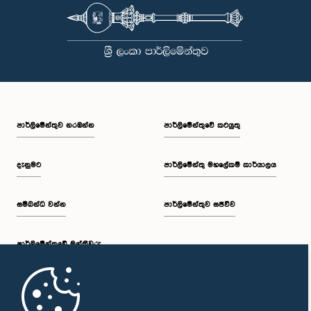
පාර්ලි‌මේන්තුව නරඹන්න
පාර්ලිමේන්තුවේ කටයුතු
දැනුමට
පාර්ලිමේන්තු මහලේකම් කාර්යාලය
සම්බන්ධ වන්න
පාර්ලිමේන්තුව සජීවීව
පාර්ලි‌මේන්තුවේ මන්ත්‍රීවරු
මුල් පිටුව