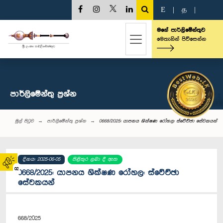
E
|
த
|
මගේ පාර්ලිමේන්තුව
මෙතැනින් පිවිසෙන්න
පාර්ලි‌මේන්තු‌ ප්‍රශ්න
මුල් පිටුව
පාර්ලි‌මේන්තු‌ ප්‍රශ්න
0668/2025: යාපනය ශික්ෂණ රෝහල: ස්වේච්ඡා සේවකයන්
දිනය: 2025-06-05
පිළිතුර ලබා දී ඇත
02
0668/2025: යාපනය ශික්ෂණ රෝහල: ස්වේච්ඡා
සේවකයන්
668/2025