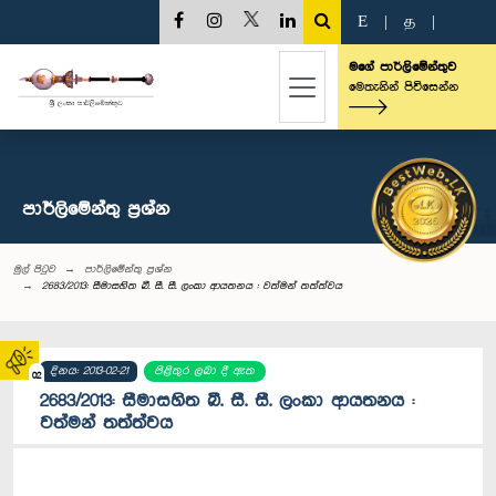
E
|
த
|
මගේ පාර්ලිමේන්තුව
මෙතැනින් පිවිසෙන්න
පාර්ලි‌මේන්තු‌ ප්‍රශ්න
මුල් පිටුව
පාර්ලි‌මේන්තු‌ ප්‍රශ්න
2683/2013: සීමාසහිත බී. සී. සී. ලංකා ආයතනය : වත්මන් තත්ත්වය
දිනය: 2013-02-21
පිළිතුර ලබා දී ඇත
02
2683/2013: සීමාසහිත බී. සී. සී. ලංකා ආයතනය :
වත්මන් තත්ත්වය