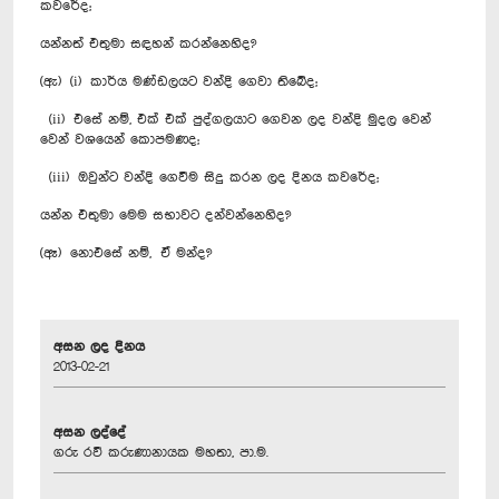
කවරේද;
යන්නත් එතුමා සඳහන් කරන්නෙහිද?
(ඇ) (i) කාර්ය මණ්ඩලයට වන්දි ගෙවා තිබේද;
(ii) එසේ නම්, එක් එක් පුද්ගලයාට ගෙවන ලද වන්දි මුදල වෙන්
වෙන් වශයෙන් කොපමණද;
(iii) ඔවුන්ට වන්දි ගෙවීම සිදු කරන ලද දිනය කවරේද;
යන්න එතුමා මෙම සභාවට දන්වන්නෙහිද?
(ඈ) නොඑසේ නම්, ඒ මන්ද?
අසන ලද දිනය
2013-02-21
අසන ලද්දේ
ගරු රවී කරුණානායක මහතා, පා.ම.