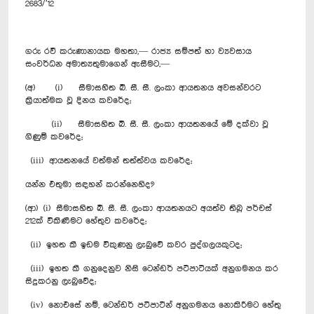
2683/’12
ගරු රවී කරුණානායක මහතා,— රාජ්‍ය සම්පත් හා ව්‍යවසාය
සංවර්ධන අමාත්‍යතුමාගෙන් ඇසීමට,—
(අ) (i) සීමාසහිත බී. සී. සී. ලංකා ආයතනය අවසන්වරට
ක්‍රියාත්මක වූ දිනය කවරේද;
(ii) සීමාසහිත බී. සී. සී. ලංකා ආයතනයේ මේ දක්වා වූ
ගිණුම් කවරේද;
(iii) ආයතනයේ වත්මන් තත්ත්වය කවරේද;
යන්න එතුමා සඳහන් කරන්නෙහිද?
(ආ) (i) සීමාසහිත බී. සී. සී. ලංකා ආයතනයට අයත්ව තිබූ පර්චස්
212ක් විකිණීමට හේතුව කවරේද;
(ii) ඉහත කී ඉඩම විකුණනු ලැබුවේ කව‍ර පුද්ගලයකුටද;
(iii) ඉහත කී ගනුදෙනුව නිසි ටෙන්ඩර් පටිපාටියක් අනුගමනය කර
සිදුකරනු ලැබුවේද;
(iv) නොඑසේ නම්, ටෙන්ඩර් පටිපාටීන් අනුගමනය නොකිරීමට හේතු