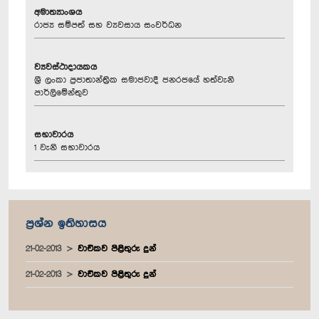
අමාත්‍යාංශය
රාජ්‍ය සම්පත් සහ ව්‍යවසාය සංවර්ධන
ව්‍යවස්ථාදායකය
ශ්‍රී ලංකා ප්‍රජාතාන්ත්‍රික සමාජවාදී ජනරජයේ හත්වැනි
පාර්ලිමේන්තුව
සභාවාරය
1 වැනි සභාවාරය
ප්‍රශ්න ඉතිහාසය
21-02-2013
වාචිකව පිළිතුරු දුන්
21-02-2013
වාචිකව පිළිතුරු දුන්