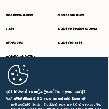
පාර්ලි‌මේන්තුව නරඹන්න
පාර්ලිමේන්තුවේ කටයුතු
දැනුමට
පාර්ලිමේන්තු මහලේකම් කාර්යාලය
සම්බන්ධ වන්න
පාර්ලිමේන්තුව සජීවීව
පාර්ලි‌මේන්තුවේ මන්ත්‍රීවරු
මුල් පිටුව
පාර්ලිමේන්තු ජංගම යෙදුම
අපි ඔබගේ පෞද්ගලිකත්වය අගය කරමු
"හරි" ක්ලික් කිරීමෙන්, ඔබ පහත සඳහන් දේට එකඟ වේ:
සැසි ලුහුබැඳීම (Session Tracking):
පහසු සහ වඩාත් පුද්ගලාරෝපිත