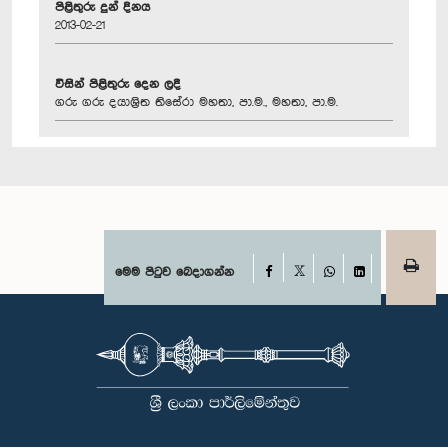
පිළිතුරු දුන් දිනය
2013-02-21
විසින් පිළිතුරු දෙන ලදී
ගරු ගරු දයාශ්‍රිත තිසේරා මහතා, පා.ම., මහතා, පා.ම.
Facebook
මෙම පිටුව බෙදාගන්න
X
WhatsApp
LinkedIn