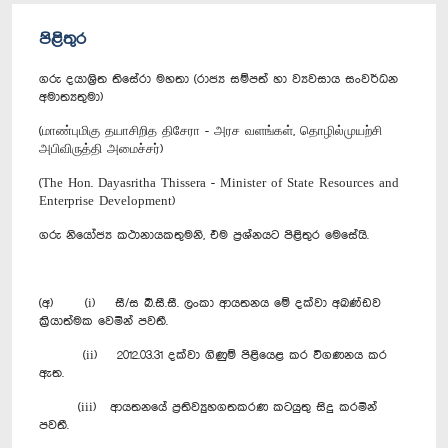
පිළිතුර
ගරු දයාශ්‍රිත තිසේරා මහතා (රාජ්‍ය සම්පත් හා ව්‍යවසාය සංවර්ධන
අමාත්‍යතුමා)
(மாண்புமிகு தயாசிறித திசேரா - அரச வளங்கள், தொழில்முயற்சி
அபிவிருத்தி அமைச்சர்)
(The Hon. Dayasritha Thissera - Minister of State Resources and
Enterprise Development)
ගරු නියෝජ්‍ය කථානායකතුමනි, එම ප්‍රශ්නයට පිළිතුර මෙසේයි.
(අ) (i) සී/ස බී.සී.සී. ලංකා ආයතනය මේ දක්වා අඛණ්ඩව
ක්‍රියාත්මක වෙමින් පවතී.
(ii) 2012.03.31 දක්වා ගිණුම් පිළියෙළ කර විගණනය කර
ඇත.
(iii) ආයතනයේ ප්‍රතිව්‍යුහගතකරණ කටයුතු සිදු කරමින්
පවතී.