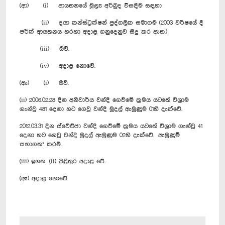
(ආ) (i) ආයතනයේ මූල්‍ය අර්බුද විසඳීම සඳහා
(ii) දයා කන්ස්ට්‍රක්ෂන් පුද්ගලික සමාගම (2003 වර්ෂයේ දී
පර්ක් ආයතනය හරහා අදාළ ගනුදෙනුව සිදු කර ඇත.)
(iii) ඔව්.
(iv) අදාළ නොවේ.
(ඇ) (i) ඔව්.
(ii) 2006.02.28 දින අනිවාර්ය වන්දි ගෙවීමේ ක්‍රමය යටතේ විශ්‍රාම
ගැන්වු 481 දෙනා හට ගෙවූ වන්දි මුදල් ඇමුණුම 01හි දැක්වේ.
2012.03.31 දින ස්වේච්ඡා වන්දි ගෙවීමේ ක්‍රමය යටතේ විශ්‍රාම ගැන්වූ 41
දෙනා හට ගෙවූ වන්දි මුදල් ඇමුණුම 02හි දැක්වේ. ඇමුණුම්
සභාගත* කරමි‍.
(iii) ඉහත (ii) පිළිතුර අදාළ වේ.
(ඈ) අදාළ නොවේ.