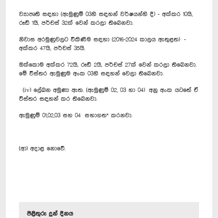
ව්‍යාපෘති සඳහා (ඇමුණුම් 03හි සඳහන් වර්ෂයන්හි දී) - අක්කර 10යි,
රූඩ් 1යි, පර්චස් 32ක් වෙන් කරලා තිබෙනවා.
නිවාස අරමුණුවලට විකිණීම සඳහා (2016-2024 කාලය ඇතුළත) -
අක්කර 47යි, පර්චස් 35යි.
ඔක්කොම අක්කර 72යි, රූඩ් 2යි, පර්චස් 27ක් වෙන් කරලා තිබෙනවා.
මේ විස්තර ඇමුණුම අංක 03හි සඳහන් වෙලා තිබෙනවා.
(iv) ලේඛන අමුණා ඇත. (ඇමුණුම් 02, 03 හා 04) අනු අංක යටතේ ඒ
විස්තර සඳහන් කර තිබෙනවා.
ඇමුණුම් 01,02,03 සහ 04 සභාගත* කරනවා.
(ආ) අදාළ නොවේ.
පිළිතුරු දුන් දිනය