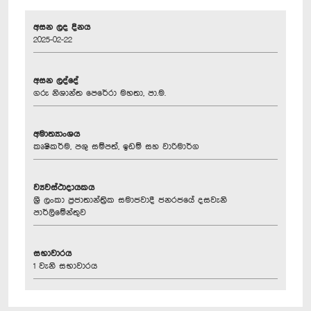
අසන ලද දිනය
2025-02-22
අසන ලද්දේ
ගරු නිශාන්ත පෙරේරා මහතා, පා.ම.
අමාත්‍යාංශය
කෘෂිකර්ම, පශු සම්පත්, ඉඩම් සහ වාරිමාර්ග
ව්‍යවස්ථාදායකය
ශ්‍රී ලංකා ප්‍රජාතාන්ත්‍රික සමාජවාදී ජනරජයේ දසවැනි
පාර්ලිමේන්තුව
සභාවාරය
1 වැනි සභාවාරය