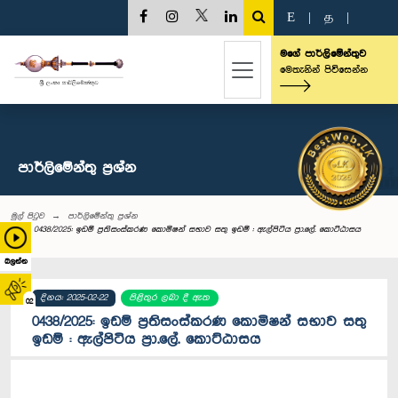
E
|
த
|
මගේ පාර්ලිමේන්තුව
මෙතැනින් පිවිසෙන්න
පාර්ලි‌මේන්තු‌ ප්‍රශ්න
මුල් පිටුව
පාර්ලි‌මේන්තු‌ ප්‍රශ්න
0438/2025: ඉඩම් ප්‍රතිසංස්කරණ කොමිෂන් සභාව සතු ඉඩම් : ඇල්පිටිය ප්‍රා.ලේ. කොට්ඨාසය
බලන්න
දිනය: 2025-02-22
පිළිතුර ලබා දී ඇත
02
0438/2025: ඉඩම් ප්‍රතිසංස්කරණ කොමිෂන් සභාව සතු
ඉඩම් : ඇල්පිටිය ප්‍රා.ලේ. කොට්ඨාසය