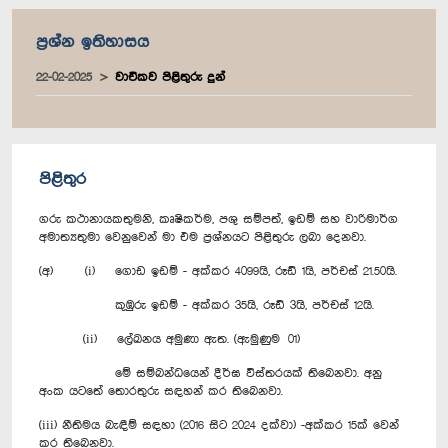
ප්‍රශ්න ඉතිහාසය
22-02-2025
වාචිකව පිළිතුරු දුන්
පිළිතුර
ගරු කථානායකතුමනි, කෘෂිකර්ම, පශු සම්පත්, ඉඩම් සහ වාරිමාර්ග
අමාත්‍යතුමා වෙනුවෙන් මා එම ප්‍රශ්නයට පිළිතුරු ලබා දෙනවා.
(අ) (i) ගොඩ ඉඩම් - අක්කර 4099යි, රූඩ් 1යි, පර්චස් 21.50යි.
කුඹුරු ඉඩම් - අක්කර 35යි, රූඩ් 3යි, පර්චස් 12යි.
(ii) ලේඛනය අමුණා ඇත. (ඇමුණුම 01)
මේ සම්බන්ධයෙන් දීර්ඝ විස්තරයක් තිබෙනවා. අනු
අංක යටතේ තොරතුරු සඳහන් කර තිබෙනවා.
(iii) නීතිමය බැඳීම් සඳහා (2016 සිට 2024 දක්වා) -අක්කර 15ක් වෙන්
කර තිබෙනවා.