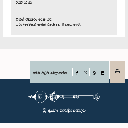
2025-02-22
විසින් පිළිතුරු දෙන ලදී
ගරු (වෛද්‍ය) සුසිල් රණසිංහ මහතා, පා.ම.
Facebook
මෙම පිටුව බෙදාගන්න
X
WhatsApp
LinkedIn