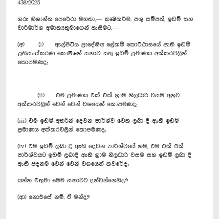
438/2025
ගරු නිශාන්ත පෙරේරා මහතා,— කෘෂිකර්ම, පශු සම්පත්, ඉඩම් සහ
වාරිමාර්ග අමාත්‍යතුමාගෙන් ඇසීමට,—
(අ) (i) ඇල්පිටිය ප්‍රාදේශීය ලේකම් කොට්ඨාසයේ ඇති ඉඩම්
ප්‍රතිසංස්කරණ කොමිෂන් සභාව සතු ඉඩම් ප්‍රමාණය අක්කරවලින්
කොපමණද;
(ii) එම ප්‍රමාණය එක් එක් ග්‍රාම නිලධාරි වසම අනුව
අක්කරවලින් වෙන් වෙන් වශයෙන් කොපමණද;
(iii) එම ඉඩම් අතරින් දෙවන පාර්ශ්ව වෙත ලබා දී ඇති ඉඩම්
ප්‍රමාණය අක්කරවලින් කොපමණද;
(iv) එම ඉඩම් ලබා දී ඇති දෙවන පාර්ශ්වයේ නම, එම එක් එක්
පාර්ශ්වයට ඉඩම් ලබාදී ඇති ග්‍රාම නිලධාරි වසම සහ ඉඩම් ලබා දී
ඇති පදනම වෙන් වෙන් වශයෙන් කවරේද;
යන්න එතුමා මෙම සභාවට දන්වන්නෙහිද?
(ආ) නොඑසේ නම්, ඒ මන්ද?