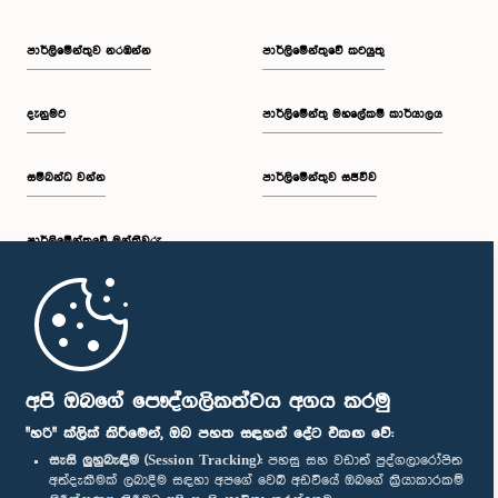
පාර්ලි‌මේන්තුව නරඹන්න
පාර්ලිමේන්තුවේ කටයුතු
දැනුමට
පාර්ලිමේන්තු මහලේකම් කාර්යාලය
සම්බන්ධ වන්න
පාර්ලිමේන්තුව සජීවීව
පාර්ලි‌මේන්තුවේ මන්ත්‍රීවරු
මුල් පිටුව
පාර්ලිමේන්තු ජංගම යෙදුම
අපි ඔබගේ පෞද්ගලිකත්වය අගය කරමු
"හරි" ක්ලික් කිරීමෙන්, ඔබ පහත සඳහන් දේට එකඟ වේ:
සැසි ලුහුබැඳීම (Session Tracking):
පහසු සහ වඩාත් පුද්ගලාරෝපිත
අත්දැකීමක් ලබාදීම සඳහා අපගේ වෙබ් අඩවියේ ඔබගේ ක්‍රියාකාරකම්