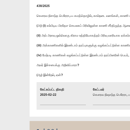
438/2025
கௌரவ நிசாந்த பெரேரா,— கமத்தொழில், கால்நடை வளங்கள், காணி மற்
(அ) (i) எல்பிடிய பிரதேச செயலகப் பிரிவிலுள்ள காணி சீர்திருத்த
(ii) அவ் அளவு ஒவ்வொரு கிராம உத்தியோகத்தர் பிரிவு வாரியாக ஏக்
(iii) அக்காணிகளில் இரண்டாம் தரப்புகளுக்கு வழங்கப்பட்டுள்ள காண
(iv) மேற்படி காணிகள் வழங்கப்பட்டுள்ள இரண்டாம் தரப்பினரின் பெயர
அவர் இச்சபைக்கு அறிவிப்பாரா?
(ஆ) இன்றேல், ஏன்?
கேட்கப்பட்ட திகதி
கேட்டவர்
2025-02-22
கௌரவ நிஷாந்த பெரேரா, பா