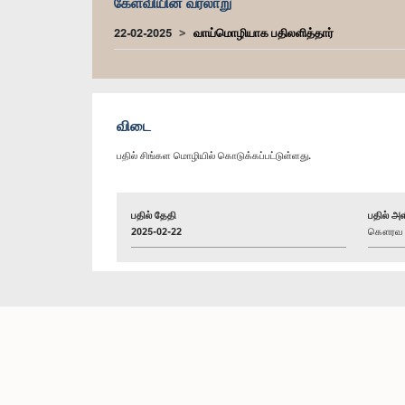
கேள்வியின் வரலாறு
22-02-2025
வாய்மொழியாக பதிலளித்தார்
விடை
பதில் சிங்கள மொழியில் கொடுக்கப்பட்டுள்ளது.
பதில் தேதி
பதில் அள
2025-02-22
கௌரவ (டா