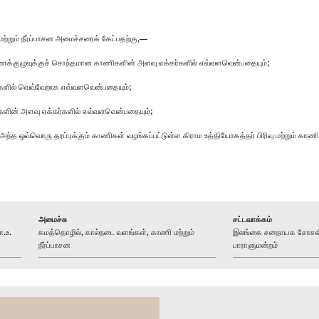
றும் நீர்ப்பாசன அமைச்சரைக் கேட்பதற்கு,—
 ஆணைக்குழுவுக்குச் சொந்தமான காணிகளின் அளவு ஏக்கர்களில் எவ்வளவென்பதையும்;
கர்களில் வெவ்வேறாக எவ்வளவென்பதையும்;
ிகளின் அளவு ஏக்கர்களில் எவ்வளவென்பதையும்;
், அந்த ஒவ்வொரு தரப்புக்கும் காணிகள் வழங்கப்பட்டுள்ள கிராம உத்தியோகத்தர் பிரிவு மற்றும் 
அமைச்சு
சட்டவாக்கம்
.உ.
கமத்தொழில், கால்நடை வளங்கள், காணி மற்றும்
இலங்கை சனநாயக சோசலிசக
நீர்ப்பாசன
பாராளுமன்றம்