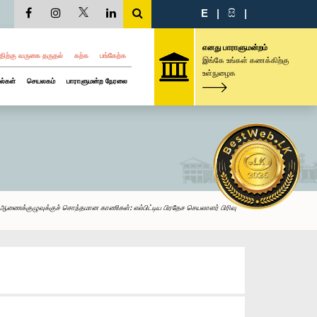
E
|
සි
|
எனது பாராளுமன்றம்
திற்கு வருகை தருதல்
கற்க
பங்கேற்க
இங்கே உங்கள் கணக்கிற்கு
உள்நுழைக
ல்கள்
செயலகம்
பாராளுமன்ற நேரலை
த ஆணைக்குழுவுக்குச் சொந்தமான காணிகள்: எல்பிட்டிய பிரதேச செயலாளர் பிரிவு