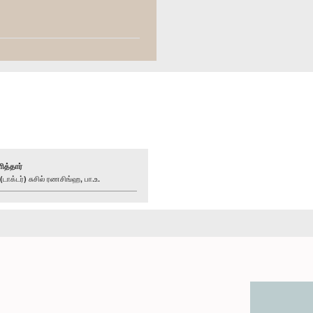
ித்தார்
க்டர்) சுசில் ரணசிங்ஹ, பா.உ.