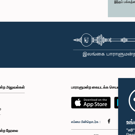
இந்தப் பக்கத்
ன்ற அலுவல்கள்
பாராளுமன்ற கையடக்க செயலி
்
உங்
எம்மை பின்தொடர்க :
"சரி
ன்ற நேரலை
கொள்க