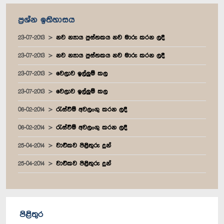
ප්‍රශ්න ඉතිහාසය
23-07-2013
නව න්‍යාය පුස්තකය නව මාරු කරන ලදී
23-07-2013
නව න්‍යාය පුස්තකය නව මාරු කරන ලදී
23-07-2013
වෙලාව ඉල්ලුම් කල
23-07-2013
වෙලාව ඉල්ලුම් කල
06-02-2014
රැස්වීම් අවලංගු කරන ලදී
06-02-2014
රැස්වීම් අවලංගු කරන ලදී
25-04-2014
වාචිකව පිළිතුරු දුන්
25-04-2014
වාචිකව පිළිතුරු දුන්
පිළිතුර