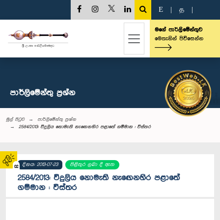
E
|
த
|
මගේ පාර්ලිමේන්තුව
මෙතැනින් පිවිසෙන්න
පාර්ලි‌මේන්තු‌ ප්‍රශ්න
මුල් පිටුව
පාර්ලි‌මේන්තු‌ ප්‍රශ්න
2584/2013: විදුලිය නොමැති නැ‍ඟෙනහිර පළාතේ ගම්මාන : විස්තර
දිනය: 2013-07-23
පිළිතුර ලබා දී ඇත
02
2584/2013: විදුලිය නොමැති නැ‍ඟෙනහිර පළාතේ
ගම්මාන : විස්තර