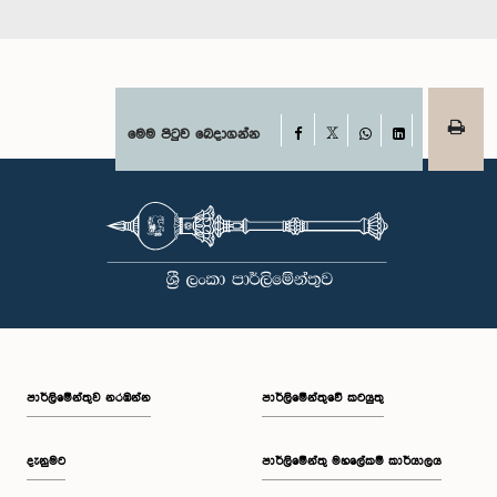
Facebook
මෙම පිටුව බෙදාගන්න
X
WhatsApp
LinkedIn
පාර්ලි‌මේන්තුව නරඹන්න
පාර්ලිමේන්තුවේ කටයුතු
දැනුමට
පාර්ලිමේන්තු මහලේකම් කාර්යාලය