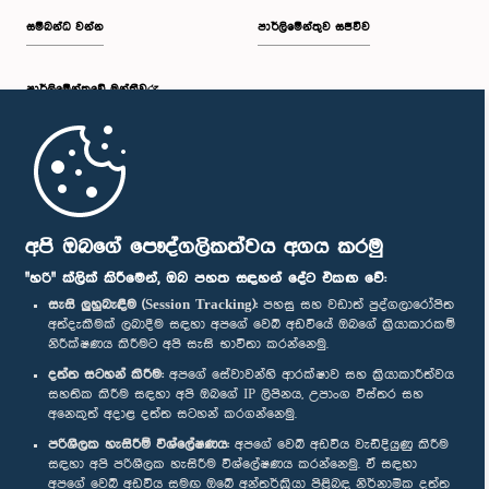
සම්බන්ධ වන්න
පාර්ලිමේන්තුව සජීවීව
පාර්ලි‌මේන්තුවේ මන්ත්‍රීවරු
මුල් පිටුව
පාර්ලිමේන්තු ජංගම යෙදුම
අපි ඔබගේ පෞද්ගලිකත්වය අගය කරමු
"හරි" ක්ලික් කිරීමෙන්, ඔබ පහත සඳහන් දේට එකඟ වේ:
සැසි ලුහුබැඳීම (Session Tracking):
පහසු සහ වඩාත් පුද්ගලාරෝපිත
අත්දැකීමක් ලබාදීම සඳහා අපගේ වෙබ් අඩවියේ ඔබගේ ක්‍රියාකාරකම්
නිරීක්ෂණය කිරීමට අපි සැසි භාවිතා කරන්නෙමු.
අප හා සම්බන්ධ වී සිටින්න :
දත්ත සටහන් කිරීම:
අපගේ සේවාවන්හි ආරක්ෂාව සහ ක්‍රියාකාරීත්වය
සහතික කිරීම සඳහා අපි ඔබගේ IP ලිපිනය, උපාංග විස්තර සහ
අනෙකුත් අදාළ දත්ත සටහන් කරගන්නෙමු.
සම්මාන
පරිශීලක හැසිරීම් විශ්ලේෂණය:
අපගේ වෙබ් අඩවිය වැඩිදියුණු කිරීම
සඳහා අපි පරිශීලක හැසිරීම විශ්ලේෂණය කරන්නෙමු. ඒ සඳහා
අපගේ වෙබ් අඩවිය සමඟ ඔබේ අන්තර්ක්‍රියා පිළිබඳ නිර්නාමික දත්ත