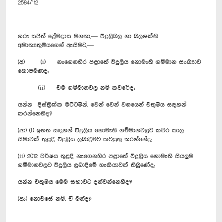
2584/’12
ගරු සජිත් ප්‍රේමදාස මහතා,— විදුලිබල හා බලශක්ති
අමාත්‍යතුමියගෙන් ඇසීමට,—
(අ) (i) නැගෙනහිර පළාතේ විදුලිය නොමැති ගම්මාන සංඛ්‍යාව
කොපමණද;
(ii) එම ගම්මානවල නම් කවරේද;
යන්න දිස්ත්‍රික්ක මට්ටමින්, වෙන් වෙන් වශයෙන් එතුමිය සඳහන්
කරන්නෙහිද?
(ආ) (i) ඉහත සඳහන් විදුලිය නොමැති ගම්මානවලට කවර කාල
සීමාවක් තුළදී විදුලිය ලබාදීමට කටයුතු කරන්නේද;
(ii) 2012 වර්ෂය තුළදී නැගෙනහිර පළා‍තේ විදුලිය නොමැති සියලුම
ගම්මානවලට විදුලිය ලබාදීමේ හැකියාවක් තිබුණේද;
යන්න එතුමිය මෙම සභාවට දන්වන්නෙහිද?
(ඇ) නොඑසේ නම්, ඒ මන්ද?