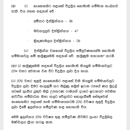
(අ) (i) නැ‍ඟෙනහිර පළාතේ විදුලිය නොමැති ගම්මාන සංඛ්‍යාව
92කි. එය පහත සඳහන් වේ.
· අම්පාර දිස්ත්‍රික්කය - 36
· මඩකලපුව දිස්ත්‍රික්කය - 47
· ත්‍රිකුණාමලය දිස්ත්‍රික්කය - 09
(ii) දිස්ත්‍රික්ක වශයෙන් විදුලිය සම්පූර්ණයෙන්ම නොමැති
ගම්මානවල නම් ඇමුණුමෙහි සඳහන් වේ. ඇමුණුම සභාගත* කරමි.
(ආ) (i) ඇමුණුමෙහි සඳහන් විදුලිය නොමැති සියලුම ගම්මානවලට
2014 වසර අවසාන වන විට විදුලිය ලබා දිය හැක.
(ii) 2012 වසර තුළදී නැ‍ඟෙනහිර පළාතේ එකී සියලුම ගම්මානවලට
විදුලිය ලබා දීමට සැලසුම් කර තිබුණු නමුත් ඉරාන රජයේ ණය මුදල්
යටතේ ලැබිය යුතුව තිබූ උපකරණ රාශියක් දැනට ඉරානයට පවතින
ආර්ථික සම්බාධක නිසා කලට වේලාවට නොලැබීමේ හේතුවෙන්
නැ‍ඟෙනහිර පළාතේ සෑම ගම්මානයකටම 2012 වර්ෂය තුළදී විදුලිය
ලබා දීමේ ඉලක්කය සම්පූර්ණ කළ නොහැකි විය.
මෙම ඉලක්කය 2014 වර්ෂය තුළ සම්පූර්ණ කිරීමට ලංකා විදුලිබල
මණ්ඩලය ක්‍රියා කරනු ඇත.