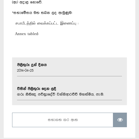
(ඇ) අදාළ නොවේ.
*සභාමේසය මත තබන ලද ඇමුණුම:
சபாபீடத்தில் வைக்கப்பட்ட இணைப்பு :
Annex tabled:
පිළිතුරු දුන් දිනය
2014-04-25
විසින් පිළිතුරු දෙන ලදී
ගරු නීතිඥ පවිත්‍රාදේවී වන්නිආරච්චි මහත්මිය, පා.ම.
සභාගත කර ඇත