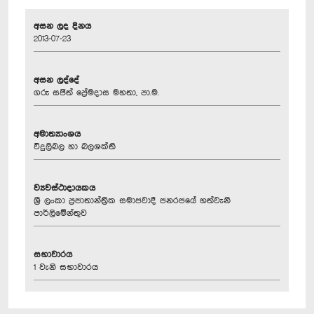
අසන ලද දිනය
2013-07-23
අසන ලද්දේ
ගරු සජිත් ප්‍රේමදාස මහතා, පා.ම.
අමාත්‍යාංශය
විදුලිබල හා බලශක්ති
ව්‍යවස්ථාදායකය
ශ්‍රී ලංකා ප්‍රජාතාන්ත්‍රික සමාජවාදී ජනරජයේ හත්වැනි
පාර්ලිමේන්තුව
සභාවාරය
1 වැනි සභාවාරය