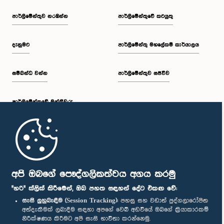
පාර්ලි‌මේන්තුව නරඹන්න
පාර්ලිමේන්තුවේ කටයුතු
දැනුමට
පාර්ලිමේන්තු මහලේකම් කාර්යාලය
සම්බන්ධ වන්න
පාර්ලිමේන්තුව සජීවීව
පාර්ලි‌මේන්තුවේ මන්ත්‍රීවරු
මුල් පිටුව
පාර්ලිමේන්තු ජංගම යෙදුම
අපි ඔබගේ පෞද්ගලිකත්වය අගය කරමු
"හරි" ක්ලික් කිරීමෙන්, ඔබ පහත සඳහන් දේට එකඟ වේ:
සැසි ලුහුබැඳීම (Session Tracking):
පහසු සහ වඩාත් පුද්ගලාරෝපිත
අත්දැකීමක් ලබාදීම සඳහා අපගේ වෙබ් අඩවියේ ඔබගේ ක්‍රියාකාරකම්
නිරීක්ෂණය කිරීමට අපි සැසි භාවිතා කරන්නෙමු.