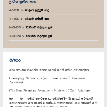
ප්‍රශ්න ඉතිහාසය
14-11-2012
වෙලාව ඉල්ලුම් කල
14-11-2012
වෙලාව ඉල්ලුම් කල
24-01-2013
වාචිකව පිළිතුරු දුන්
24-01-2013
වාචිකව පිළිතුරු දුන්
පිළිතුර
ගරු පියංකර ජයරත්න මහතා (සිවිල් ගුවන් සේවා අමාත්‍යතුමා)
(மாண்புமிகு பியங்கர ஜயரத்ன - சிவில் விமானச் சேவைகள்
அமைச்சர்)
(The Hon. Piyankara Jayaratne - Minister of Civil Aviation)
(අ) (i) ගුවන් තොටුපළ හා ගුවන්සේවා (ශ්‍රී ලංකා) සමාගමේ
සභාපතිවරයා සහ අධ්‍යක්ෂ මණ්ඩල සාමාජිකයන් 2009 වර්ෂයේ සිට