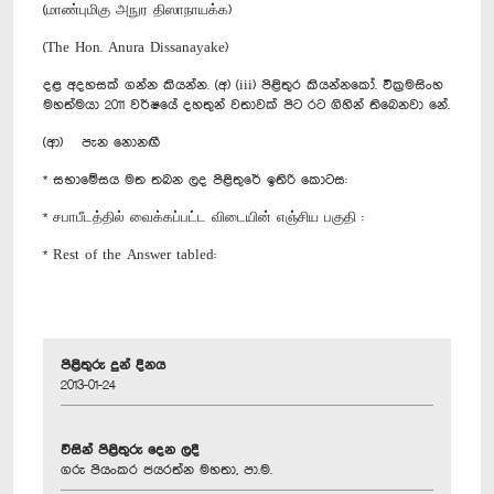
(மாண்புமிகு அநுர திஸாநாயக்க)
(The Hon. Anura Dissanayake)
දළ අදහසක් ගන්න කියන්න. (අ) (iii) පිළිතුර කියන්නකෝ. වික්‍රමසිංහ
මහත්මයා 2011 වර්ෂයේ දහතුන් වතාවක් පිට රට ගිහින් තිබෙනවා නේ.
(ආ) පැන නොනඟී
* සභාමේසය මත තබන ලද පිළිතුරේ ඉතිරි කොටස:
* சபாபீடத்தில் வைக்கப்பட்ட விடையின் எஞ்சிய பகுதி :
* Rest of the Answer tabled:
පිළිතුරු දුන් දිනය
2013-01-24
විසින් පිළිතුරු දෙන ලදී
ගරු පියංකර ජයරත්න මහතා, පා.ම.