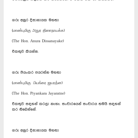
ගරු අනුර දිසානායක මහතා
(மாண்புமிகு அநுர திஸாநாயக்க)
(The Hon. Anura Dissanayake)
එකතුව කියන්න.
ගරු පියංකර ජයරත්න මහතා
(மாண்புமிகு பியங்கர ஜயரத்ன)
(The Hon. Piyankara Jayaratne)
එකතුව සඳහන් කරලා නැහැ. සංචාරයෙන් සංචාරය තමයි සඳහන්
කර තිබෙන්නේ.
ගරු අනුර දිසානායක මහතා