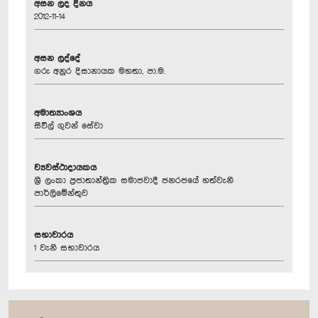
අසන ලද දිනය
2012-11-14
අසන ලද්දේ
ගරු අනුර දිසානායක මහතා, පා.ම.
අමාත්‍යාංශය
සිවිල් ගුවන් සේවා
ව්‍යවස්ථාදායකය
ශ්‍රී ලංකා ප්‍රජාතාන්ත්‍රික සමාජවාදී ජනරජයේ හත්වැනි
පාර්ලිමේන්තුව
සභාවාරය
1 වැනි සභාවාරය