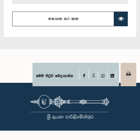
සභාගත කර ඇත
Facebook
මෙම පිටුව බෙදාගන්න
X
WhatsApp
LinkedIn