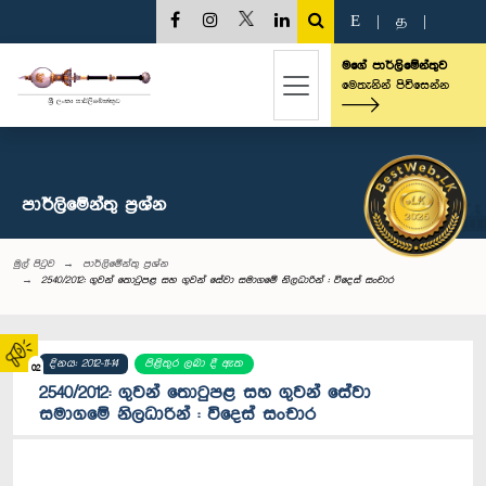
E
|
த
|
මගේ පාර්ලිමේන්තුව
මෙතැනින් පිවිසෙන්න
පාර්ලි‌මේන්තු‌ ප්‍රශ්න
මුල් පිටුව
පාර්ලි‌මේන්තු‌ ප්‍රශ්න
2540/2012: ගුවන් තොටුපළ සහ ගුවන් සේවා සමාගමේ නිලධාරින් : විදෙස් සංචාර
දිනය: 2012-11-14
පිළිතුර ලබා දී ඇත
02
2540/2012: ගුවන් තොටුපළ සහ ගුවන් සේවා
සමාගමේ නිලධාරින් : විදෙස් සංචාර