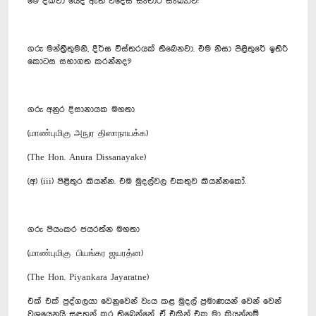
මේ දක්වා යෙදී ඇති විදෙස් සංචාර සංඛ්‍යාව:
ගරු මන්ත්‍රීතුමනි, දීර්ඝ විස්තරයක් තිබෙනවා. එම නිසා පිළිතුරේ ඉතිරි
කොටස සභාගත කරන්නද?
ගරු අනුර දිසානායක මහතා
(மாண்புமிகு அநுர திஸாநாயக்க)
(The Hon. Anura Dissanayake)
(අ) (iii) පිළිතුර කියන්න. එම මුදල්වල එකතුව කියන්නකෝ.
ගරු පියංකර ජයරත්න මහතා
(மாண்புமிகு பியங்கர ஜயரத்ன)
(The Hon. Piyankara Jayaratne)
එක් එක් පුද්ගලයා වෙනුවෙන් වැය කළ මුදල් ප්‍රමාණයන් වෙන් වෙන්
වශයෙනුයි සඳහන් කර තිබෙන්නේ. ඒ එකින් එක මා කියන්නම්.