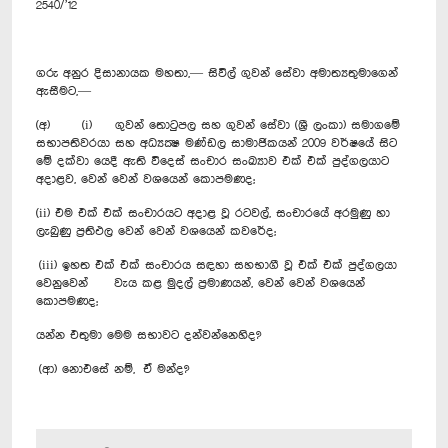
2540/’12
ගරු අනුර දිසානායක මහතා,— සිවිල් ගුවන් සේවා අමාත්‍යතුමාගෙන්
ඇසීමට,—
(අ) (i) ගුවන් තොටුපල සහ ගුවන් සේවා (ශ්‍රී ලංකා) සමාගමේ
සභාපතිවරයා සහ අධ්‍යක්‍ෂ මණ්ඩල සාමාජිකයන් 2009 වර්ෂයේ සිට
මේ දක්වා යෙදී ඇති විදෙස් සංචාර සංඛ්‍යාව එක් එක් පුද්ගලයාට
අදාළව, වෙන් වෙන් වශයෙන් කොපමණද;
(ii) එම එක් එක් සංචාරයට අදාළ වූ රටවල්, සංචාරයේ අරමුණු හා
ලැබුණු ප්‍රතිඵල වෙන් වෙන් වශයෙන් කවරේද;
(iii) ඉහත එක් එක් සංචාරය සඳහා සහභාගී වූ එක් එක් පුද්ගලයා
වෙනුවෙන් වැය කළ මුදල් ප්‍රමාණයන්, වෙන් වෙන් වශයෙන්
කොපමණද;
යන්න එතුමා මෙම සභාවට දන්වන්නෙහිද?
(ආ) නොඑසේ නම්, ඒ මන්ද?