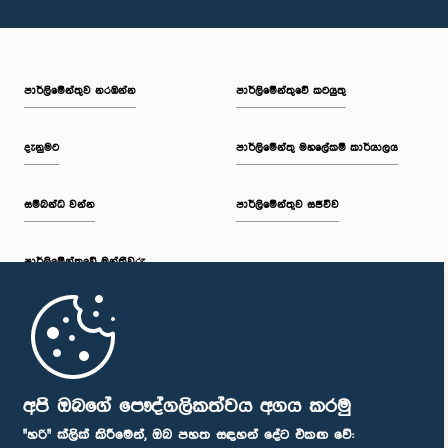
පාර්ලි‌මේන්තුව නරඹන්න
පාර්ලිමේන්තුවේ කටයුතු
දැනුමට
පාර්ලිමේන්තු මහලේකම් කාර්යාලය
සම්බන්ධ වන්න
පාර්ලිමේන්තුව සජීවීව
පාර්ලි‌මේන්තුවේ මන්ත්‍රීවරු
මුල් පිටුව
පාර්ලිමේන්තු ජංගම යෙදුම
අපි ඔබගේ පෞද්ගලිකත්වය අගය කරමු
"හරි" ක්ලික් කිරීමෙන්, ඔබ පහත සඳහන් දේට එකඟ වේ: