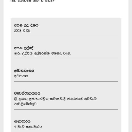
(ඈ) නොඑසේ නම්, ඒ මන්ද?
අසන ලද දිනය
2023-10-06
අසන ලද්දේ
ගරු උද්දික ප්‍රේමරත්න මහතා, පා.ම.
අමාත්‍යාංශය
අධ්‍යාපන
ව්‍යවස්ථාදායකය
ශ්‍රී ලංකා ප්‍රජාතාන්ත්‍රික සමාජවාදී ජනරජයේ නවවැනි
පාර්ලිමේන්තුව
සභාවාරය
4 වැනි සභාවාරය