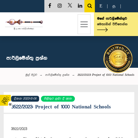
E
|
த
|
මගේ පාර්ලිමේන්තුව
මෙතැනින් පිවිසෙන්න
පාර්ලි‌මේන්තු‌ ප්‍රශ්න
මුල් පිටුව
පාර්ලි‌මේන්තු‌ ප්‍රශ්න
3522/2023: Project of 1000 National Schools
දිනය: 2023-10-06
පිළිතුර ලබා දී ඇත
02
3522/2023: Project of 1000 National Schools
3522/2023