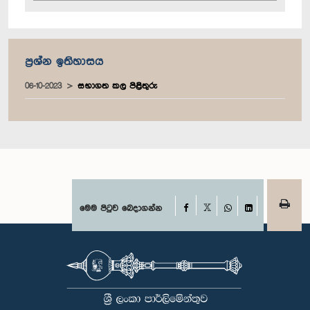
ප්‍රශ්න ඉතිහාසය
06-10-2023
සභාගත කල පිළිතුරු
Facebook
මෙම පිටුව බෙදාගන්න
X
WhatsApp
LinkedIn