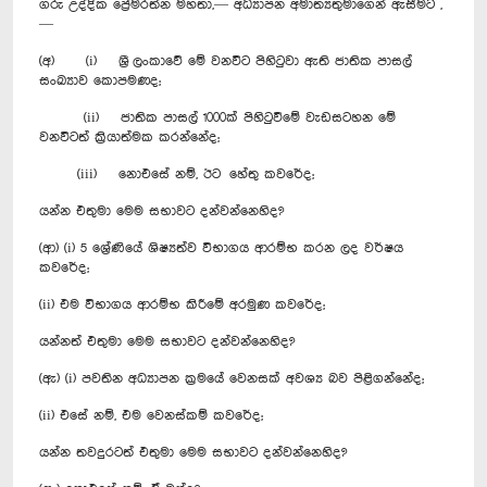
ගරු උද්දික ප්‍රේමරත්න මහතා,— අධ්‍යාපන අමාත්‍යතුමාගෙන් ඇසීමට ,
—
(අ) (i) ශ්‍රී ලංකාවේ මේ වනවිට පිහිටුවා ඇති ජාතික පාසල්
සංඛ්‍යාව කොපමණද;
(ii) ජාතික පාසල් 1000ක් පිහිටුවීමේ වැඩසටහන මේ
වනවිටත් ක්‍රියාත්මක කරන්නේද;
(iii) නොඑසේ නම්, ඊට හේතු කවරේද;
යන්න එතුමා මෙම සභාවට දන්වන්නෙහිද?
(ආ) (i) 5 ශ්‍රේණියේ ශිෂ්‍යත්ව විභාගය ආරම්භ කරන ලද වර්ෂය
කවරේද;
(ii) එම විභාගය ආරම්භ කිරීමේ අරමුණ කවරේද;
යන්නත් එතුමා මෙම සභාවට දන්වන්නෙහිද?
(ඇ) (i) පවතින අධ්‍යාපන ක්‍රමයේ වෙනසක් අවශ්‍ය බව පිළිගන්නේද;
(ii) එසේ නම්, එම වෙනස්කම් කවරේද;
යන්න තවදුරටත් එතුමා මෙම සභාවට දන්වන්නෙහිද?