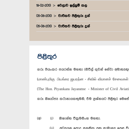
19-02-2013
වෙලාව ඉල්ලුම් කල
05-06-2013
වාචිකව පිළිතුරු දුන්
05-06-2013
වාචිකව පිළිතුරු දුන්
පිළිතුර
ගරු පියංකර ජයරත්න මහතා (සිවිල් ගුවන් සේවා අමාත්‍යතු
(மாண்புமிகு பியங்கர ஜயரத்ன - சிவில் விமானச் சேவைகள்
(The Hon. Piyankara Jayaratne - Minister of Civil Aviati
ගරු නියෝජ්‍ය කථානායකතුමනි, එම ප්‍රශ්නයට පිළිතුර මෙසේය
(අ) (i) නිශාන්ත වික්‍රමසිංහ මහතා.
(ii) අධ්‍යයන පොදු සහතික පත්‍ර සාමාන්‍ය පෙළ වි