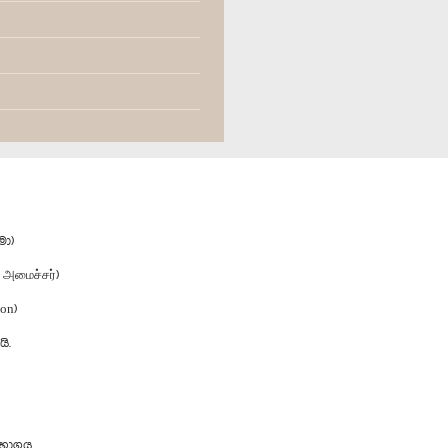
මා)
 அமைச்சர்)
on)
ි.
භාගය.