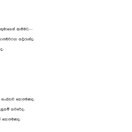
‍යතුමාගෙන් ඇසීමට,—
ාපතිවරයා කවුරුන්ද;
ද;
ුන් සංඛ්‍යාව කොපමණද;
දුසුකම් කවරේද;
ෙන් කොපමණද;