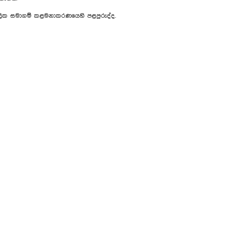
සමාගම් කළමනාකරණයෙහි පළපුරුද්ද.