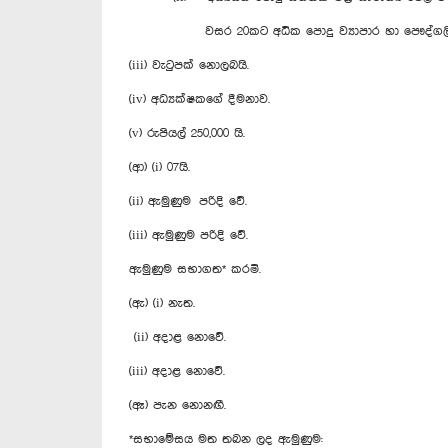
වසර 20කට අධික පොදු ව්‍යාපාර හා පෞද්ගලික 
(iii) වැටුපක් නොලබයි.
(iv) අධ්‍යක්ෂකගේ දීමනාව.
(v) රුපියල් 250,000 යි.
(ආ) (i) 07යි.
(ii) ඇමුණුම පරිදි වේ.
(iii) ඇමුණුම පරිදි වේ.
ඇමුණුම සභාගත* කරමි.
(ඇ) (i) නැත.
‍ (ii) අදාළ නොවේ.
(iii) අදාළ නොවේ.
(ඈ) පැන නොනඟී.
*සභාමේසය මත තබන ලද ඇමුණුම: