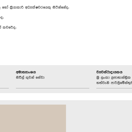
හෝ ක්‍රියාකාරී අධ්‍යක්ෂවරයෙකු සිටින්නේද;
ේද;
න් කවරේද;
අමාත්‍යාංශය
ව්‍යවස්ථාදායකය
සිවිල් ගුවන් සේවා
ශ්‍රී ලංකා ප්‍රජාතාන්ත
හත්වැනි පාර්ලිමේන්තු