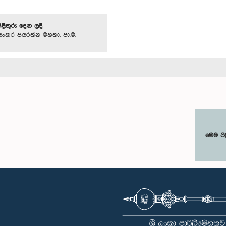
පිළිතුරු දෙන ලදී
යංකර ජයරත්න මහතා, පා.ම.
මෙම පි