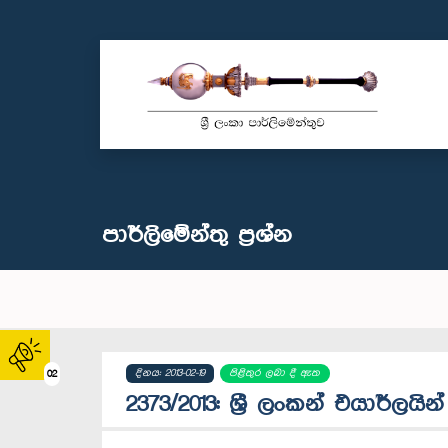
පාර්ලි‌මේන්තු‌ ප්‍රශ්න
දිනය: 2013-02-19
පිළිතුර ලබා දී ඇත
02
2373/2013: ශ්‍රී ලංකන් එයාර්