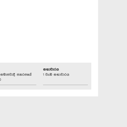
සභාවාරය
්‍රික සමාජවාදී ජනරජයේ
1 වැනි සභාවාරය
ව