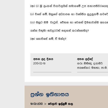
(ඇ) (i) ශ්‍රී ලංකන් එයාර්ලයින් සමාගමේ උප සභාපතිවරයෙකු‍ 
(ii) එසේ නම්, ඔහුගේ අධ්‍යාපන හා වෘත්තීය සුදුසුකම් කවර
(iii) ඔහුට හිමි වැටුප්, වේතන හා වෙනත් දීමනාවන්හි අගය
යන්න එතුමා තවදුරටත් සඳහන් කරන්නෙහිද?
(ඈ) නොඑසේ නම්, ඒ මන්ද?
අසන ලද දිනය
අසන ලද්දේ
2013-02-19
ගරු නීතිඥ දයාසිරි
ජයසේකර මහතා, පා.ම.
ප්‍රශ්න ඉතිහාසය
19-02-2013
වෙලාව ඉල්ලුම් කල