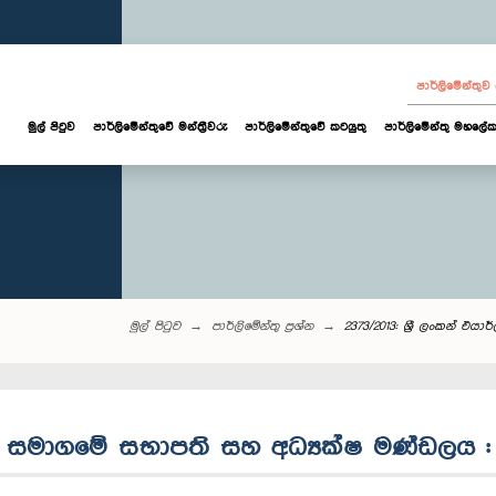
පාර්ලි‌මේන්තු
මුල් පිටුව
පාර්ලි‌මේන්තුවේ මන්ත්‍රීවරු
පාර්ලිමේන්තුවේ කටයුතු
පාර්ලිමේන්තු මහලේක
මුල් පිටුව
පාර්ලි‌මේන්තු‌ ප්‍රශ්න
2373/2013: ශ්‍රී ලංකන් එ
ලයින් සමාගමේ සභාපති සහ අධ්‍යක්ෂ මණ්ඩලය :