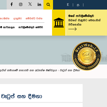
E
|
த
|
මගේ පාර්ලිමේන්තුව
ව නරඹන්න
දැනුමට
සම්බන්ධ වන්න
ඔබගේ ගිණුමට මෙතැනින්
පිවිසෙන්න
ම් කාර්යාලය
පාර්ලිමේන්තුව සජීවීව
යාර්ලයින් සමාගමේ සභාපති සහ අධ්‍යක්ෂ මණ්ඩලය : වැටුප් සහ දීමනා
 වැටුප් සහ දීමනා