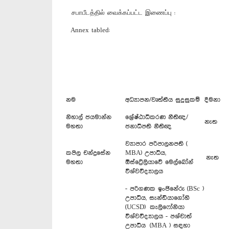
சபாபீடத்தில் வைக்கப்பட்ட இணைப்பு :
Annex tabled:
නම
අධ්‍යාපන/වෘත්තීය සුදුසුකම්
දීමනා
නිහාල් ජයමාන්න
ශ්‍රේෂ්ඨාධිකරණ‍ නීතිඥ/
නැත
මහතා
ජනාධිපති නීතිඥ
ව්‍යාපාර පරිපාලනපති (
කපිල චන්ද්‍රසේන
MBA) උපාධිය,
නැත
මහතා
ඕස්ට්‍රේලියාවේ මෙල්බෝන්
විශ්වවිද්‍යාලය
- පරිගණක ඉංජිනේරු (BSc )
උපාධිය, සැන්ඩියාගෝහි
(UCSD) කැලිෆෝනියා
විශ්වවිද්‍යාලය - පශ්චාත්
උපාධිය (MBA ) සඳහා