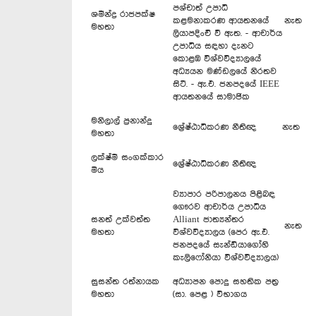
පශ්චාත් උපාධි
ශමීන්ද්‍ර රාජපක්ෂ
කළමනාකරණ ආයතනයේ
නැත
මහතා
ලියාපදිංචි වී ඇත. - ආචාර්ය
උපාධිය සඳහා දැනට
කොළඹ විශ්වවිද්‍යාලයේ
අධ්‍යයන මණ්ඩලයේ නිරතව
සිටී. - ඇ.එ. ජනපදයේ IEEE
ආයතනයේ සාමාජික
මනිලාල් ප්‍රනාන්දු
ශ්‍රේෂ්ඨාධිකරණ නීතිඥ
නැත
මහතා
ලක්ෂ්මී සංගක්කාර
ශ්‍රේෂ්ඨාධිකරණ නීතිඥ
මිය
ව්‍යාපාර පරිපාලනය පිළිබඳ
ගෞරව ආචාර්ය උපාධිය
සනත් උක්වත්ත
Alliant ජාත්‍යන්තර
නැත
මහතා
විශ්වවිද්‍යාලය (පෙර ඇ.එ.
ජනපදයේ සැන්ඩියාගෝහි
කැලිෆෝනියා විශ්වවිද්‍යාලය)
සුසන්ත රත්නායක
අධ්‍යාපන පොදු සහතික පත්‍ර
මහතා
(සා. පෙළ ) විභාගය