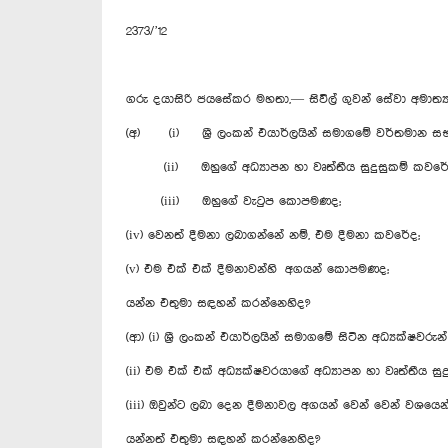
2373/’12
ගරු දයාසිරි ජයසේකර මහතා,— සිවිල් ගුවන් සේවා අමාත්
(අ) (i) ශ්‍රී ලංකන් එයාර්ලයින් සමාගමේ වර්තමාන සභ
(ii) ඔහුගේ අධ්‍යාපන හා වෘත්තීය සුදුසුකම් කවරේ
(iii) ඔහුගේ වැටුප කොපමණද;
(iv) වෙනත් දීමනා ලබාගන්නේ නම්, එම දීමනා කවරේද;
(v) එම එක් එක් දීමනාවන්හි අගයන් කොපමණද;
යන්න එතුමා සඳහන් කරන්නෙහිද?
(ආ) (i) ශ්‍රී ලංකන් එයාර්ලයින් සමාගමේ සිටින අධ්‍යක්ෂවර
(ii) එම එක් එක් අධ්‍යක්ෂවරයාගේ අධ්‍යාපන හා වෘත්තීය සු
(iii) ඔවුන්ට ලබා දෙන දීමනාවල අගයන් වෙන් වෙන් වශය
යන්නත් එතුමා සඳහන් කරන්නෙහිද?