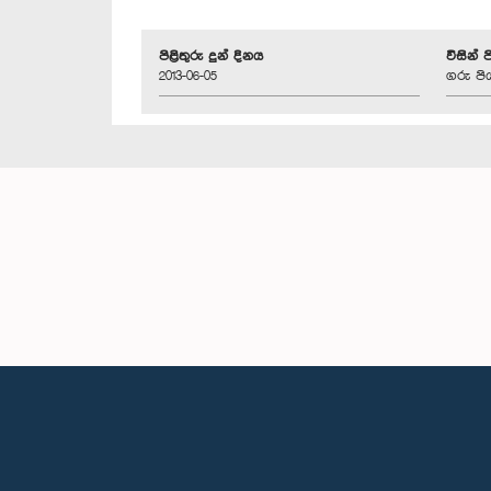
පිළිතුරු දුන් දිනය
විසින් 
2013-06-05
ගරු පි