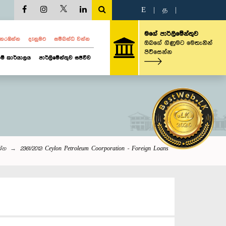
E
|
த
|
මගේ පාර්ලිමේන්තුව
ව නරඹන්න
දැනුමට
සම්බන්ධ වන්න
ඔබගේ ගිණුමට මෙතැනින්
පිවිසෙන්න
ම් කාර්යාලය
පාර්ලිමේන්තුව සජීවීව
ශ්න
2361/2012: Ceylon Petroleum Coorporation - Foreign Loans