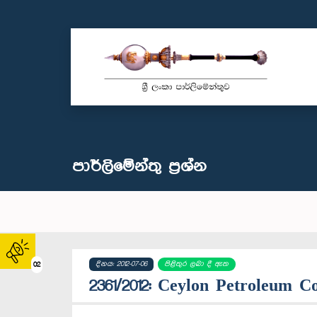
පාර්ලි‌මේන්තු‌ ප්‍රශ්න
දිනය: 2012-07-06
පිළිතුර ලබා දී ඇත
02
2361/2012: Ceylon Petroleum C