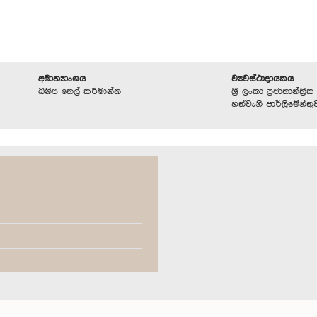
අමාත්‍යාංශය
ව්‍යවස්ථාදායකය
ඛනිජ තෙල් කර්මාන්ත
ශ්‍රී ලංකා ප්‍රජාතාන්ත
හත්වැනි පාර්ලිමේන්තු