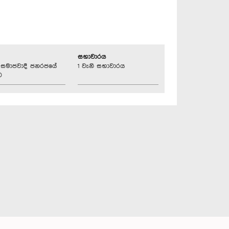
සභාවාරය
්‍රික සමාජවාදී ජනරජයේ
1 වැනි සභාවාරය
ව