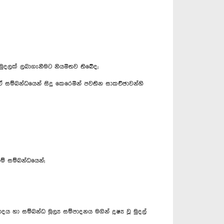
 මුදලක් ලබාගැනීමට නියමිතව තිබේද;
 සම්බන්ධයෙන් සිදු කෙරෙමින් පවතින සාකච්ඡාවන්හි
ම් සම්බන්ධයෙන්;
 හා සම්බන්ධ මූල්‍ය සම්පාදනය මගින් දූෂ්‍ය වූ මුදල්