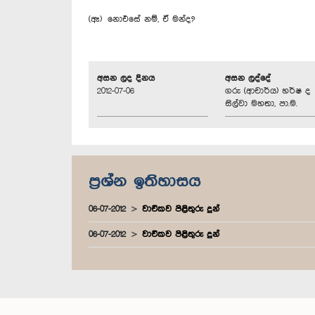
(ඈ) නොඑසේ නම්, ඒ මන්ද?
අසන ලද දිනය
අසන ලද්දේ
2012-07-06
ගරු (ආචාර්ය) හර්ෂ ද
සිල්වා මහතා, පා.ම.
ප්‍රශ්න ඉතිහාසය
06-07-2012
වාචිකව පිළිතුරු දුන්
06-07-2012
වාචිකව පිළිතුරු දුන්