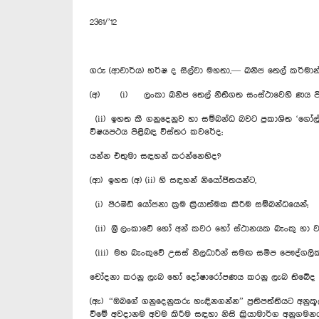
2361/’12
ගරු (ආචාර්ය) හර්ෂ ද සිල්වා මහතා,— ඛනිජ තෙල් කර්මාන
(අ) (i) ලංකා ඛනිජ තෙල් නීතිගත සංස්ථාවෙහි ණය පියවී
(ii) ඉහත කී ගනුදෙනුව හා සම්බන්ධ බවට ප්‍රකාශිත ‘ගෝ
විෂයපථය පිළිබඳ විස්තර කවරේද;
යන්න එතුමා සඳහන් කරන්නෙහිද?
(ආ) ඉහත (අ) (ii) හි සඳහන් නියෝජිතයන්ට,
(i) පිරමිඩ් යෝජනා ක්‍රම ක්‍රියාත්මක කිරීම සම්බන්ධයෙන්;
(ii) ශ්‍රී ලංකාවේ හෝ අන් කවර හෝ ස්ථානයක බැංකු හා ව
(iii) මහ බැංකුවේ උසස් නිලධාරීන් සමඟ සමීප පෞද්ගලික
චෝදනා කරනු ලැබ හෝ දෝෂාරෝපණය කරනු ලැබ තිබේද
(ඇ) “ඔබගේ ගනුදෙනුකරු හැඳිනගන්න” ප්‍රතිපත්තියට අනුකූල 
වීමේ අවදානම අවම කිරීම සඳහා නිසි ක්‍රියාමාර්ග අනුග