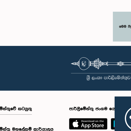
මෙම පි
මේන්තුවේ කටයුතු
පාර්ලිමේන්තු ජංගම යෙදුම
මේන්තු මහලේකම් කාර්යාලය