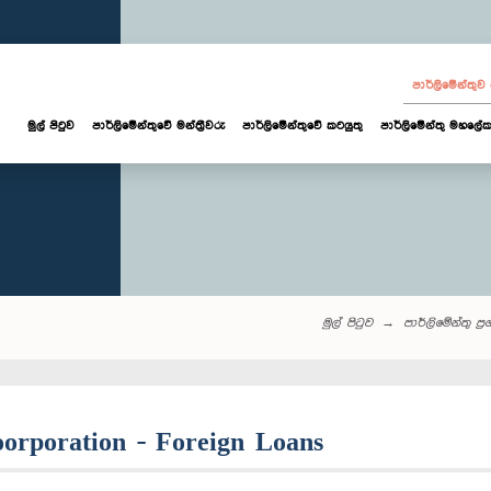
පාර්ලි‌මේන්තු
මුල් පිටුව
පාර්ලි‌මේන්තුවේ මන්ත්‍රීවරු
පාර්ලිමේන්තුවේ කටයුතු
පාර්ලිමේන්තු මහලේක
මුල් පිටුව
පාර්ලි‌මේන්තු‌ ප්‍ර
oorporation - Foreign Loans