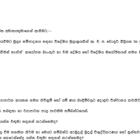
්ත අමාත්‍යතුමාගෙන් ඇසීමට,—
මට මුල්‍ය සම්පාදනය සඳහා විදේශීය මූලාශ්‍රයකින් ඇ. එ. ජ. ඩොලර් බිලියන 1ක
ල්ඩ්මන් සැක්ස්’ ආයෝජන බැංකුව හා එහි දේශීය හෝ විදේශීය නියෝජිතයන් සමග ඒ
්‍යාපාරික ආයතන සමග ගිවිසුම් හෝ යම් ණය බැඳීම්වලට අදාළව විශ්වාසය කඩකිරී
 සබඳතා හා ව්‍යාපාරික ජාල පැවතීම සම්බන්ධයෙන්;
 යන්න එතුමා සඳහන් කරන්නෙහිද?
වීම සහතික කිරීම හා මෙයට සම්බන්ධ අරමුදල් මුදල් විශුද්ධිකරණය හෝ ත්‍රස්තවාදය
මනය කෙරෙන්නේද යන්න එතුමා සඳහන් කරන්නෙහිද?