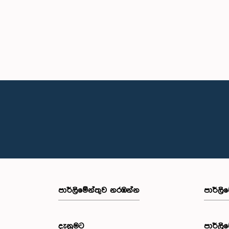
පාර්ලි‌මේන්තුව නරඹන්න
පාර්ලි
දැනුමට
පාර්ලි