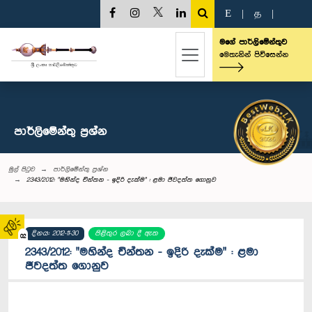
E
|
த
|
මගේ පාර්ලිමේන්තුව
මෙතැනින් පිවිසෙන්න
පාර්ලි‌මේන්තු‌ ප්‍රශ්න
මුල් පිටුව
පාර්ලි‌මේන්තු‌ ප්‍රශ්න
2343/2012: "මහින්ද චින්තන - ඉදිරි දැක්ම" : ළමා ජීවදත්ත ගොනුව
දිනය: 2012-11-30
පිළිතුර ලබා දී ඇත
02
2343/2012: "මහින්ද චින්තන - ඉදිරි දැක්ම" : ළමා
ජීවදත්ත ගොනුව