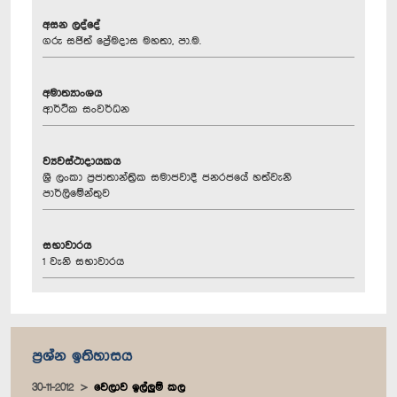
අසන ලද්දේ
ගරු සජිත් ප්‍රේමදාස මහතා, පා.ම.
අමාත්‍යාංශය
ආර්ථික සංවර්ධන
ව්‍යවස්ථාදායකය
ශ්‍රී ලංකා ප්‍රජාතාන්ත්‍රික සමාජවාදී ජනරජයේ හත්වැනි
පාර්ලිමේන්තුව
සභාවාරය
1 වැනි සභාවාරය
ප්‍රශ්න ඉතිහාසය
30-11-2012
වෙලාව ඉල්ලුම් කල