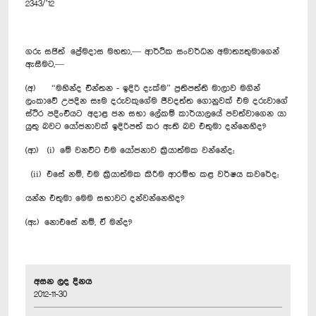
2343/’12
ගරු සජිත් ‍ප්‍රේමදාස මහතා,— ආර්ථික සංවර්ධන අමාත්‍යතුමාගෙන්
ඇසීමට,—
(අ) “මහින්ද චින්තන - ඉදිරි දැක්ම” ප්‍රතිපත්ති මාලාව මගින්
ලංකාවේ උපදින සෑම දරුවකුගේම ජීවදත්ත ගොනුවක් එම දරුවාගේ
ස්ථිර පදිංචියට අදාළ ජන සභා ලේකම් කාර්යාලයේ පවත්වාගෙන යා
යුතු බවට යෝජනාවක් ඉදිරිපත් කර ඇති බව එතුමා දන්නෙහිද?
(ආ) (i) මේ වනවිට එම යෝජනාව ක්‍රියාත්මක වන්නේද;
(ii) එසේ නම්, එම ක්‍රියාත්මක කිරීම ආරම්භ කළ වර්ෂය කවරේද;
යන්න එතුමා මෙම සභාවට දන්වන්නෙහිද?
(ඇ) නොඑ‍සේ නම්, ඒ මන්ද?
අසන ලද දිනය
2012-11-30