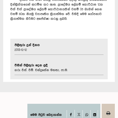
දිස්ත්‍රික්කයෙන් ආරම්භ කර ඇත. ප්‍රාදේශීය ලේකම් කොට්ඨාස 12ක
එක් එක් ප්‍රාදේශීය ලේකම් කොට්ඨාසයකින් වසම් 05 බැගින් ගෙන
වසම් 60ක නියමු ව්‍යාපෘතිය ක්‍රියාත්මක වේ. එහිදී මෙම යෝජනාව
ක්‍රියාත්මක කිරීමට අපේක්ෂා කරනු ලබයි.
පිළිතුරු දුන් දිනය
2013-12-12
විසින් පිළිතුරු දෙන ලදී
ගරු එස්. එම්. චන්ද්‍රසේන මහතා, පා.ම.
Facebook
මෙම පිටුව බෙදාගන්න