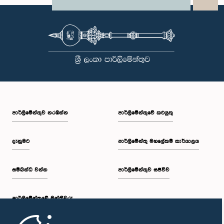
X
WhatsApp
LinkedIn
පාර්ලි‌මේන්තුව නරඹන්න
පාර්ලිමේන්තුවේ කටයුතු
දැනුමට
පාර්ලිමේන්තු මහලේකම් කාර්යාලය
සම්බන්ධ වන්න
පාර්ලිමේන්තුව සජීවීව
පාර්ලි‌මේන්තුවේ මන්ත්‍රීවරු