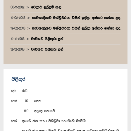
30-11-2012
වෙලාව ඉල්ලුම් කල
19-02-2013
තාවකාලිකව මන්ත්‍රීවරයා විසින් ඉල්ලා අස්කර ගන්නා ලද
19-02-2013
තාවකාලිකව මන්ත්‍රීවරයා විසින් ඉල්ලා අස්කර ගන්නා ලද
12-12-2013
වාචිකව පිළිතුරු දුන්
12-12-2013
වාචිකව පිළිතුරු දුන්
පිළිතුර
(අ) ඔව්.
(ආ) (i) නැත.
(ii) අදාළ නොවේ.
(ඇ) දැනට ජන සභා පිහිටුවා නොමැති බැවිනි.
දැනට ජන සභා නියමු ව්‍යාපෘතියට අදාළ කටයුතු හම්බන්තොට