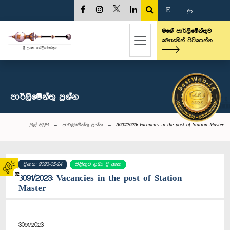
E
|
த
|
මගේ පාර්ලිමේන්තුව
මෙතැනින් පිවිසෙන්න
පාර්ලි‌මේන්තු‌ ප්‍රශ්න
මුල් පිටුව
පාර්ලි‌මේන්තු‌ ප්‍රශ්න
3091/2023: Vacancies in the post of Station Master
දිනය: 2023-05-24
පිළිතුර ලබා දී ඇත
02
3091/2023: Vacancies in the post of Station
Master
3091/2023