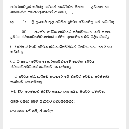
ගරු (වෛද්‍ය) කවින්ද හේෂාන් ජයවර්ධන මහතා,— ප්‍රවාහන හා
මහාමාර්ග අමාත්‍යතුමාගෙන් ඇසීමට,— (1)
(අ) (i) ශ්‍රී ලංකාව තුළ පවතින දුම්රිය ස්ථානවල නම් කවරේද;
(ii) ප්‍රශස්ත දුම්රිය සේවයක් පවත්වාගෙන යාම සඳහා
දුම්රිය ස්ථානාධිපතිවරුන්ගේ සේවය අත්‍යාවශ්‍ය බව පිළිගන්නේද;
(iii) අවසන් වරට දුම්රිය ස්ථානාධිපතිවරුන් බඳවාගන්නා ලද දිනය
කවරේද;
(iv) ශ්‍රී ලංකා දුම්රිය දෙපාර්තමේන්තුවේ අනුමත දුම්රිය
ස්ථානාධිපතිවරුන් සංඛ්‍යාව කොපමණද;
(v) දුම්රිය ස්ථානාධිපති තනතුරේ මේ වනවිට පවතින පුරප්පාඩු
සංඛ්‍යාව කොපමණද;
(vi) එම පුරප්පාඩු පිරවීම සඳහා ගනු ලබන පියවර කවරේද;
යන්න එතුමා මෙම සභාවට දන්වන්නෙහිද?
(ආ) නොඑසේ නම්, ඒ මන්ද?