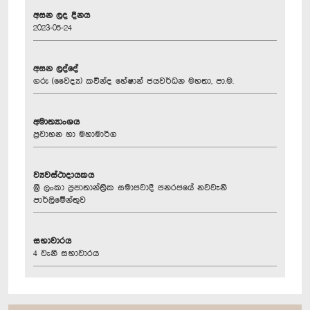
අසන ලද දිනය
2023-05-24
අසන ලද්දේ
ගරු (වෛද්‍ය) කවින්ද හේෂාන් ජයවර්ධන මහතා, පා.ම.
අමාත්‍යාංශය
ප්‍රවාහන හා මහාමාර්ග
ව්‍යවස්ථාදායකය
ශ්‍රී ලංකා ප්‍රජාතාන්ත්‍රික සමාජවාදී ජනරජයේ නවවැනි
පාර්ලිමේන්තුව
සභාවාරය
4 වැනි සභාවාරය