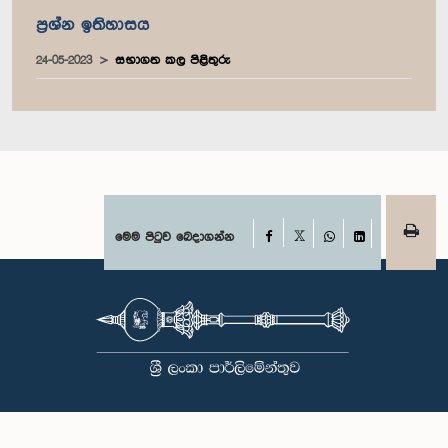
ප්‍රශ්න ඉතිහාසය
24-05-2023
සභාගත කල පිළිතුරු
Facebook
මෙම පිටුව බෙදාගන්න
X
WhatsApp
LinkedIn