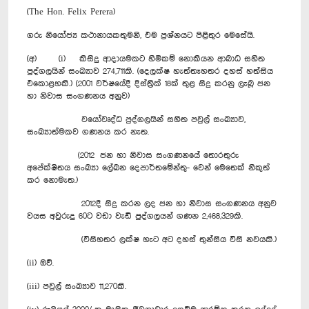
(The Hon. Felix Perera)
ගරු නියෝජ්‍ය කථානායකතුමනි, එම ප්‍රශ්නයට පිළිතුර මෙසේයි.
(අ) (i) කිසිදු ආදායමකට හිමිකම් නොකියන ආබාධ සහිත
පුද්ගලයින් සංඛ්‍යාව 274,711කි. (දෙලක්ෂ හැත්තෑහතර දහස් හත්සිය
එකොළහකි.) (2001 වර්ෂයේදී දිස්ත්‍රික් 18ක් තුළ සිදු කරනු ලැබූ ජන
හා නිවාස සංගණනය අනුව)
වයෝවෘද්ධ පුද්ගලයින් සහිත පවුල් සංඛ්‍යාව,
සංඛ්‍යාත්මකව ගණනය කර නැත.
(2012 ජන හා නිවාස සංගණනයේ තොරතුරු
අපේක්ෂිතය සංඛ්‍යා ලේඛන දෙපාර්තමේන්තු- වෙන් මෙතෙක් නිකුත්
කර නොමැත.)
2012දී සිදු කරන ලද ජන හා නිවාස සංගණනය අනුව
වයස අවුරුදු 60ට වඩා වැඩි පුද්ගලයන් ගණන 2,468,329කි.
(විසිහතර ලක්ෂ හැට අට දහස් තුන්සිය විසි නවයකි.)
(ii) ඔව්.
(iii) පවුල් සංඛ්‍යාව 11,270කි.