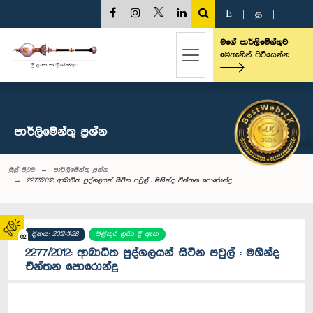
E
|
த
|
මගේ පාර්ලිමේන්තුව
මෙතැනින් පිවිසෙන්න
පාර්ලි‌මේන්තු‌ ප්‍රශ්න
මුල් පිටුව
පාර්ලි‌මේන්තු‌ ප්‍රශ්න
2277/2012: ආබාධිත පුද්ගලයන් සිටින පවුල් : මහින්ද චින්තන පොරොන්දු
දිනය: 2012-11-28
පිළිතුර ලබා දී ඇත
02
2277/2012: ආබාධිත පුද්ගලයන් සිටින පවුල් : මහින්ද
චින්තන පොරොන්දු