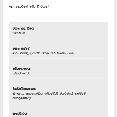
(ඇ) නොඑසේ නම්, ඒ මන්ද?
අසන ලද දිනය
2012-11-28
අසන ලද්දේ
ගරු නීතිඥ දයාසිරි ජයසේකර මහතා, පා.ම.
අමාත්‍යාංශය
සමාජ සේවා
ව්‍යවස්ථාදායකය
ශ්‍රී ලංකා ප්‍රජාතාන්ත්‍රික සමාජවාදී ජනරජයේ හත්වැනි
පාර්ලිමේන්තුව
සභාවාරය