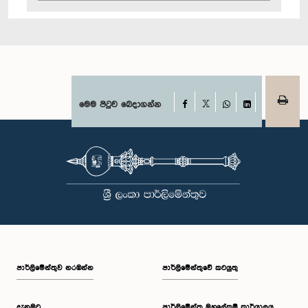
Facebook
මෙම පිටුව බෙදාගන්න
X
WhatsApp
LinkedIn
පාර්ලි‌මේන්තුව නරඹන්න
පාර්ලිමේන්තුවේ කටයුතු
දැනුමට
පාර්ලිමේන්තු මහලේකම් කාර්යාලය