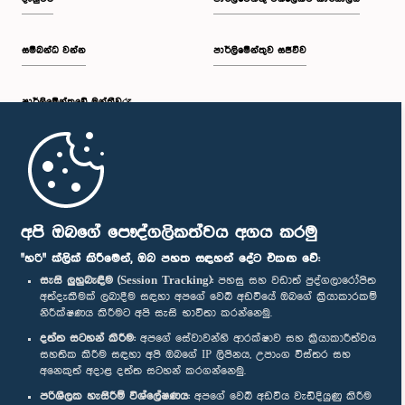
සම්බන්ධ වන්න
පාර්ලිමේන්තුව සජීවීව
පාර්ලි‌මේන්තුවේ මන්ත්‍රීවරු
මුල් පිටුව
පාර්ලිමේන්තු ජංගම යෙදුම
අපි ඔබගේ පෞද්ගලිකත්වය අගය කරමු
"හරි" ක්ලික් කිරීමෙන්, ඔබ පහත සඳහන් දේට එකඟ වේ:
සැසි ලුහුබැඳීම (Session Tracking):
පහසු සහ වඩාත් පුද්ගලාරෝපිත
අත්දැකීමක් ලබාදීම සඳහා අපගේ වෙබ් අඩවියේ ඔබගේ ක්‍රියාකාරකම්
නිරීක්ෂණය කිරීමට අපි සැසි භාවිතා කරන්නෙමු.
අප හා සම්බන්ධ වී සිටින්න :
දත්ත සටහන් කිරීම:
අපගේ සේවාවන්හි ආරක්ෂාව සහ ක්‍රියාකාරීත්වය
සහතික කිරීම සඳහා අපි ඔබගේ IP ලිපිනය, උපාංග විස්තර සහ
අනෙකුත් අදාළ දත්ත සටහන් කරගන්නෙමු.
සම්මාන
පරිශීලක හැසිරීම් විශ්ලේෂණය:
අපගේ වෙබ් අඩවිය වැඩිදියුණු කිරීම