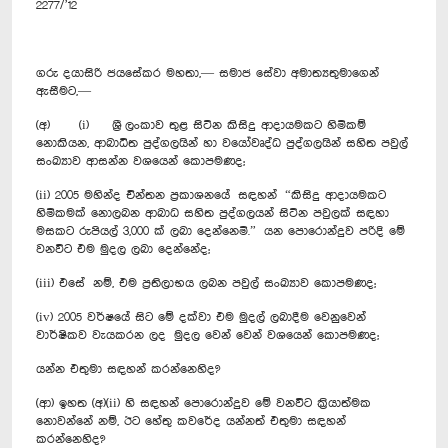
2277/’12
ගරු දයාසිරි ජයසේකර මහතා,— සමාජ සේවා අමාත්‍යතුමාගෙන්
ඇසීමට,—
(අ) (i) ශ්‍රී ලංකාව තුළ සිටින කිසිදු ආදායමකට හිමිකම්
නොකියන, ආබාධිත පුද්ගලයින් හා වයෝවෘද්ධ පුද්ගලයින් සහිත පවුල්
සංඛ්‍යාව ආසන්න වශයෙන් කොපමණද;
(ii) 2005 මහින්ද චින්තන ප‍්‍රකාශනයේ සඳහන් “කිසිදු ආදායමකට
හිමිකමක් නොලබන ආබාධ සහිත පුද්ගලයන් සිටින පවුලක් සඳහා
මසකට රුපියල් 3,000 ක් ලබා දෙන්නෙමි.” යන පොරොන්දුව පරිදි මේ
වනවිට එම මුදල ලබා දෙන්නේද;
(iii) එසේ නම්, එම ප‍්‍රතිලාභය ලබන පවුල් සංඛ්‍යාව කොපමණද;
(iv) 2005 වර්ෂයේ සිට මේ දක්වා එම මුදල් ලබාදීම වෙනුවෙන්
වාර්ෂිකව වැයකරන ලද මුදල වෙන් වෙන් වශයෙන් කොපමණද;
යන්න එතුමා සඳහන් කරන්නෙහිද?
(ආ) ඉහත (අ)(ii) හි සඳහන් පොරොන්දුව මේ වනවිට ක‍්‍රියාත්මක
නොවන්නේ නම්, ඊට හේතු කවරේද යන්නත් එතුමා සඳහන්
කරන්නෙහිද?