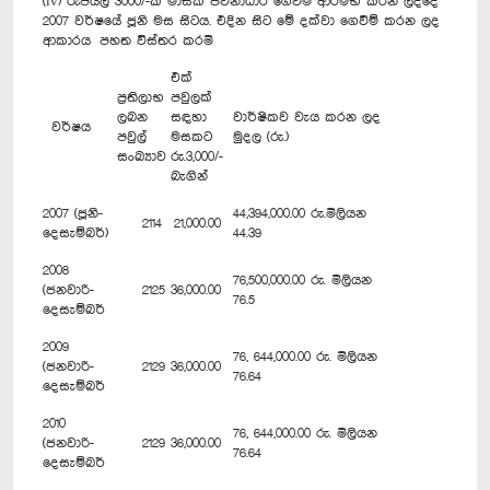
(iv) රුපියල් 3000/-ක මාසික ජීවනාධාර ගෙවීම ආරම්භ කරන ලද්දේ
2007 වර්ෂයේ ජූනි මස සිටය. එදින සිට මේ දක්වා ගෙවීම් කරන ලද
ආකාරය පහත විස්තර කරමි
එක්
ප්‍රතිලාභ
පවුලක්
ලබන
සඳහා
වාර්ෂිකව වැය කරන ලද
වර්ෂය
පවුල්
මසකට
මුදල (රු.)
සංඛ්‍යාව
රු.3,000/-
බැගින්
2007 (ජූනි-
44,394,000.00 රු.මිලියන
2114
21,000.00
දෙසැම්බර්)
44.39
2008
76,500,000.00 රු. මිලියන
(ජනවාරි-
2125
36,000.00
76.5
දෙසැම්බර්
2009
76, 644,000.00 රු. මිලියන
(ජනවාරි-
2129
36,000.00
76.64
දෙසැම්බර්
2010
76, 644,000.00 රු. මිලියන
(ජනවාරි-
2129
36,000.00
76.64
දෙසැම්බර්