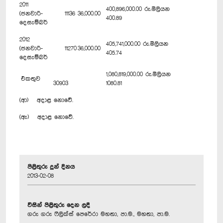
2011
400,896,000.00 රු.මිලියන
(ජනවාරි-
11136
36,000.00
400.89
දෙසැම්බර්
2012
405,741,000.00 රු.මිලියන
(ජනවාරි-
11270
36,000.00
405.74
දෙසැම්බර්
1,080,819,000.00 රු.මිලියන
එකතුව
30903
1080.81
(ආ) අදාළ නොවේ.
(ඇ) අදාළ නොවේ.
පිළිතුරු දුන් දිනය
2013-02-08
විසින් පිළිතුරු දෙන ලදී
ගරු ගරු ෆීලික්ස් පෙරේරා මහතා, පා.ම., මහතා, පා.ම.