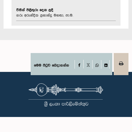
විසින් පිළිතුරු දෙන ලදී
ගරු අරුන්දික ප්‍රනාන්දු මහතා, පා.ම.
Facebook
මෙම පිටුව බෙදාගන්න
X
WhatsApp
LinkedIn