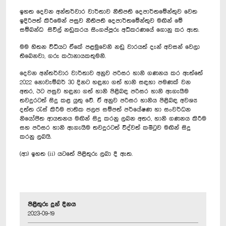
ඉහත දෙවන අන්තර්වාර වාර්තාව නීතිපති දෙපාර්තමේන්තුව වෙත
ඉදිරිපත් කිරීමෙන් පසුව නීතිපති දෙපාර්තමේන්තුව මඟින් මේ
සම්බන්ධ සිවිල් නඩුකරය සිංගප්පූරු අධිකරණයේ ගොනු කර ඇත.
මම හිතන විධියට ඒකේ පළමුවෙනි නඩු වාරයත් දැන් අවසන් වෙලා
තිබෙනවා, ගරු කථානායකතුමනි.
දෙවන අන්තර්වාර වාර්තාව අනුව පරිසර හානි ගණනය කර ඇත්තේ
2022 නොවැම්බර් 30 දිනට හඳුනා ගත් හානි සඳහා පමණක් වන
අතර, ඊට පසුව හඳුනා ගත් හානි පිළිබඳ පරිසර හානි ඇගැයීම
තවදුරටත් සිදු කළ යුතු වේ. ඒ අනුව පරිසර හානිය පිළිබඳ අවශ්‍ය
දත්ත රැස් කිරීම ජාතික ජලජ සම්පත් පර්යේෂණ හා සංවර්ධන
නියෝජිත ආයතනය මඟින් සිදු කරනු ලබන අතර, හානි ගණනය කිරීම
සහ පරිසර හානි ඇගැයීම තවදුරටත් විද්වත් කමිටුව මඟින් සිදු
කරනු ලබයි.
(ආ) ඉහත (ii) යටතේ පිළිතුරු ලබා දී ඇත.
පිළිතුරු දුන් දිනය
2023-09-19