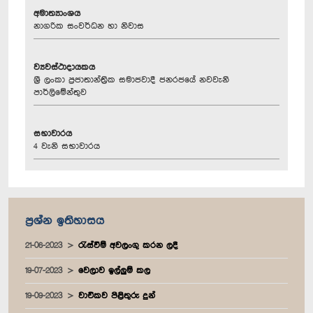
අමාත්‍යාංශය
නාගරික සංවර්ධන හා නිවාස
ව්‍යවස්ථාදායකය
ශ්‍රී ලංකා ප්‍රජාතාන්ත්‍රික සමාජවාදී ජනරජයේ නවවැනි
පාර්ලිමේන්තුව
සභාවාරය
4 වැනි සභාවාරය
ප්‍රශ්න ඉතිහාසය
21-06-2023
රැස්වීම් අවලංගු කරන ලදී
19-07-2023
වෙලාව ඉල්ලුම් කල
19-09-2023
වාචිකව පිළිතුරු දුන්