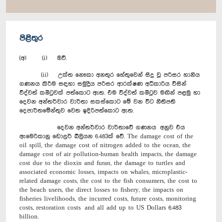
පිළිතුර
(අ) (i) ඔව්.
(ii) උක්ත නෞකා අනතුර හේතුවෙන් සිදු වූ පරිසර හානිය
ගණනය කිරීම සඳහා සමුද්‍රීය පරිසර ආරක්ෂණ අධිකාරිය විසින්
විද්වත් කමිටුවක් පත්කොට ඇත. එම විද්වත් කමිටුව මඟින් පළමු හා
දෙවන අන්තර්වාර වාර්තා සකස්කොට මේ වන විට නීතිපති
දෙපාර්තමේන්තුව වෙත ඉදිරිපත්කොට ඇත.
දෙවන අන්තර්වාර වාර්තාවේ ගණනය අනුව එය
ඇමෙරිකානු ඩොලර් බිලියන 6.483ක් වේ. The damage cost of the
oil spill, the damage cost of nitrogen added to the ocean, the
damage cost of air pollution-human health impacts, the damage
cost due to the dioxin and furan, the damage to turtles and
associated economic losses, impacts on whales, microplastic-
related damage costs, the cost to the fish consumers, the cost to
the beach users, the direct losses to fishery, the impacts on
fisheries livelihoods, the incurred costs, future costs, monitoring
costs, restoration costs and all add up to US Dollars 6.483
billion.