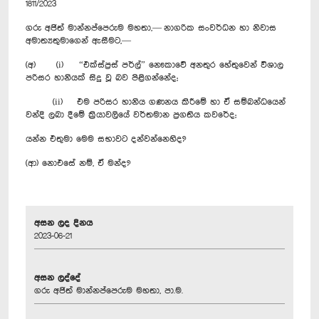
1811/2023
ගරු අජිත් මාන්නප්පෙරුම මහතා,— නාගරික සංවර්ධන හා නිවාස
අමාත්‍යතුමාගෙන් ඇසීමට,—
(අ) (i) “එක්ස්ප්‍රස් පර්ල්” නෞකාවේ අනතුර හේතුවෙන් විශාල
පරිසර හානියක් සිදු වූ බව පිළිගන්නේද;
(ii) එම පරිසර හානිය ගණනය කිරීමේ හා ඒ සම්බන්ධයෙන්
වන්දි ලබා දීමේ ක්‍රියාවලියේ වර්තමාන ප්‍රගතිය කවරේද;
යන්න එතුමා මෙම සභාවට දන්වන්නෙහිද?
(ආ) නොඑසේ නම්, ඒ මන්ද?
අසන ලද දිනය
2023-06-21
අසන ලද්දේ
ගරු අජිත් මාන්නප්පෙරුම මහතා, පා.ම.