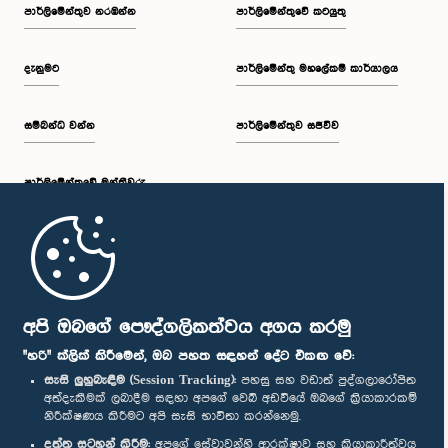
පාර්ලි‌මේන්තුව නරඹන්න
පාර්ලිමේන්තුවේ කටයුතු
දැනුමට
පාර්ලිමේන්තු මහලේකම් කාර්යාලය
සම්බන්ධ වන්න
පාර්ලිමේන්තුව සජීවීව
පාර්ලි‌මේන්තුවේ මන්ත්‍රීවරු
මුල් පිටුව
පාර්ලිමේන්තු ජංගම යෙදුම
අපි ඔබගේ පෞද්ගලිකත්වය අගය කරමු
"හරි" ක්ලික් කිරීමෙන්, ඔබ පහත සඳහන් දේට එකඟ වේ:
සැසි ලුහුබැඳීම (Session Tracking):
පහසු සහ වඩාත් පුද්ගලාරෝපිත
අත්දැකීමක් ලබාදීම සඳහා අපගේ වෙබ් අඩවියේ ඔබගේ ක්‍රියාකාරකම්
නිරීක්ෂණය කිරීමට අපි සැසි භාවිතා කරන්නෙමු.
අප හා සම්බන්ධ වී සිටින්න :
දත්ත සටහන් කිරීම:
අපගේ සේවාවන්හි ආරක්ෂාව සහ ක්‍රියාකාරීත්වය