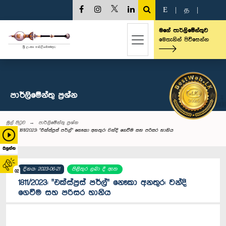
E
|
த
|
මගේ පාර්ලිමේන්තුව
මෙතැනින් පිවිසෙන්න
පාර්ලි‌මේන්තු‌ ප්‍රශ්න
මුල් පිටුව
පාර්ලි‌මේන්තු‌ ප්‍රශ්න
1811/2023: "එක්ස්ප්‍රස් පර්ල්" නෞකා අනතුර: වන්දි ගෙවීම සහ පරිසර හානිය
බලන්න
දිනය: 2023-06-21
පිළිතුර ලබා දී ඇත
02
1811/2023: "එක්ස්ප්‍රස් පර්ල්" නෞකා අනතුර: වන්දි
ගෙවීම සහ පරිසර හානිය