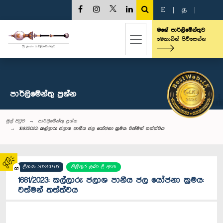
E
|
த
|
මගේ පාර්ලිමේන්තුව
මෙතැනින් පිවිසෙන්න
පාර්ලි‌මේන්තු‌ ප්‍රශ්න
මුල් පිටුව
පාර්ලි‌මේන්තු‌ ප්‍රශ්න
1681/2023: කල්ලාරු ජලාශ පානීය ජල යෝජනා ක්‍රමය: වත්මන් තත්ත්වය
දිනය: 2023-10-03
පිළිතුර ලබා දී ඇත
02
1681/2023: කල්ලාරු ජලාශ පානීය ජල යෝජනා ක්‍රමය:
වත්මන් තත්ත්වය