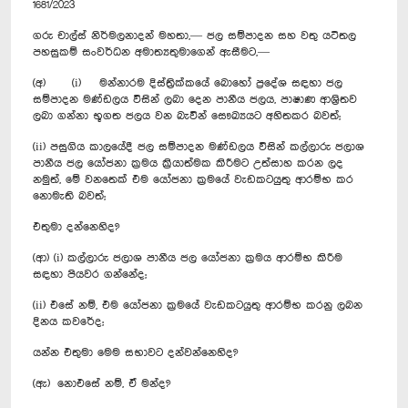
1681/2023
ගරු චාල්ස් නිර්මලනාදන් මහතා,— ජල සම්පාදන සහ වතු යටිතල
පහසුකම් සංවර්ධන අමාත්‍යතුමාගෙන් ඇසීමට,—
(අ) (i) මන්නාරම දිස්ත්‍රික්කයේ බොහෝ ප්‍රදේශ සඳහා ජල
සම්පාදන මණ්ඩලය විසින් ලබා දෙන පානීය ජලය, පාෂාණ ආශ්‍රිතව
ලබා ගන්නා භූගත ජලය වන බැවින් සෞඛ්‍යයට අහිතකර බවත්;
(ii) පසුගිය කාලයේදී ජල සම්පාදන මණ්ඩලය විසින් කල්ලාරු ජලාශ
පානීය ජල යෝජනා ක්‍රමය ක්‍රියාත්මක කිරීම‍ට උත්සාහ කරන ලද
නමුත්, මේ වනතෙක් එම යෝජනා ක්‍රමයේ වැඩකටයුතු ආරම්භ කර
නොමැති බවත්;
එතුමා දන්නෙහිද?
(ආ) (i) කල්ලාරු ජලාශ පානීය ජල යෝජනා ක්‍රමය ආරම්භ කිරීම
සඳහා පියවර ගන්නේද;
(ii) එසේ නම්, එම යෝජනා ක්‍රමයේ වැඩකටයුතු ආරම්භ කරනු ලබන
දිනය කවරේද;
යන්න එතුමා මෙම සභාවට දන්වන්නෙහිද?
(ඇ) නොඑසේ නම්, ඒ මන්ද?