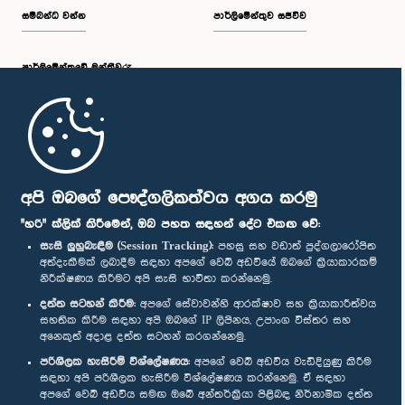
සම්බන්ධ වන්න
පාර්ලිමේන්තුව සජීවීව
පාර්ලි‌මේන්තුවේ මන්ත්‍රීවරු
මුල් පිටුව
පාර්ලිමේන්තු ජංගම යෙදුම
අපි ඔබගේ පෞද්ගලිකත්වය අගය කරමු
"හරි" ක්ලික් කිරීමෙන්, ඔබ පහත සඳහන් දේට එකඟ වේ:
සැසි ලුහුබැඳීම (Session Tracking):
පහසු සහ වඩාත් පුද්ගලාරෝපිත
අත්දැකීමක් ලබාදීම සඳහා අපගේ වෙබ් අඩවියේ ඔබගේ ක්‍රියාකාරකම්
නිරීක්ෂණය කිරීමට අපි සැසි භාවිතා කරන්නෙමු.
අප හා සම්බන්ධ වී සිටින්න :
දත්ත සටහන් කිරීම:
අපගේ සේවාවන්හි ආරක්ෂාව සහ ක්‍රියාකාරීත්වය
සහතික කිරීම සඳහා අපි ඔබගේ IP ලිපිනය, උපාංග විස්තර සහ
අනෙකුත් අදාළ දත්ත සටහන් කරගන්නෙමු.
සම්මාන
පරිශීලක හැසිරීම් විශ්ලේෂණය:
අපගේ වෙබ් අඩවිය වැඩිදියුණු කිරීම
සඳහා අපි පරිශීලක හැසිරීම විශ්ලේෂණය කරන්නෙමු. ඒ සඳහා
අපගේ වෙබ් අඩවිය සමඟ ඔබේ අන්තර්ක්‍රියා පිළිබඳ නිර්නාමික දත්ත