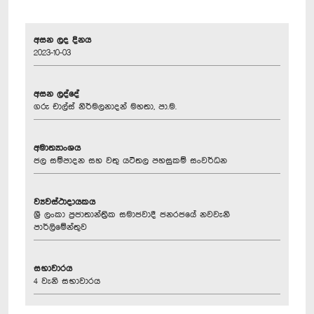
අසන ලද දිනය
2023-10-03
අසන ලද්දේ
ගරු චාල්ස් නිර්මලනාදන් මහතා, පා.ම.
අමාත්‍යාංශය
ජල සම්පාදන සහ වතු යටිතල පහසුකම් සංවර්ධන
ව්‍යවස්ථාදායකය
ශ්‍රී ලංකා ප්‍රජාතාන්ත්‍රික සමාජවාදී ජනරජයේ නවවැනි
පාර්ලිමේන්තුව
සභාවාරය
4 වැනි සභාවාරය