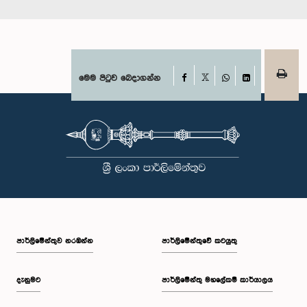
Facebook
මෙම පිටුව බෙදාගන්න
X
WhatsApp
LinkedIn
පාර්ලි‌මේන්තුව නරඹන්න
පාර්ලිමේන්තුවේ කටයුතු
දැනුමට
පාර්ලිමේන්තු මහලේකම් කාර්යාලය