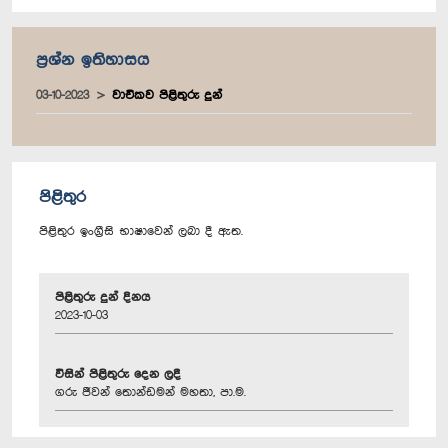
ප්‍රශ්න ඉතිහාසය
03-10-2023
වාචිකව පිළිතුරු දුන්
පිළිතුර
පිළිතුර ඉංග්‍රීසි භාෂාවෙන් ලබා දී ඇත.
පිළිතුරු දුන් දිනය
2023-10-03
විසින් පිළිතුරු දෙන ලදී
ගරු ජීවන් තොන්ඩමන් මහතා, පා.ම.