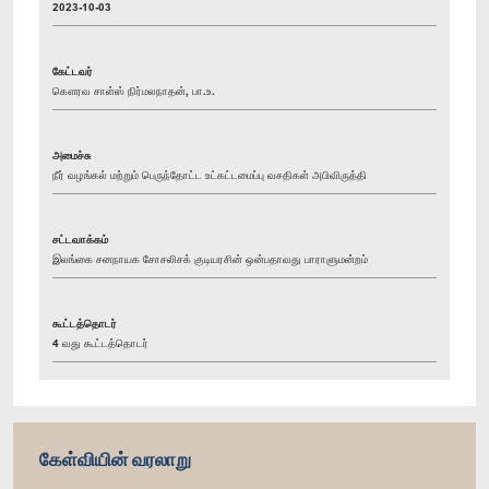
2023-10-03
கேட்டவர்
கௌரவ சாள்ஸ் நிர்மலநாதன், பா.உ.
அமைச்சு
நீர் வழங்கல் மற்றும் பெருந்தோட்ட உட்கட்டமைப்பு வசதிகள் அபிவிருத்தி
சட்டவாக்கம்
இலங்கை சனநாயக சோசலிசக் குடியரசின் ஒன்பதாவது பாராளுமன்றம்
கூட்டத்தொடர்
4 வது கூட்டத்தொடர்
கேள்வியின் வரலாறு