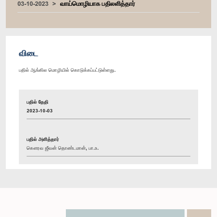
03-10-2023
வாய்மொழியாக பதிலளித்தார்
விடை
பதில் ஆங்கில மொழியில் கொடுக்கப்பட்டுள்ளது.
பதில் தேதி
2023-10-03
பதில் அளித்தார்
கௌரவ ஜீவன் தொண்டமான், பா.உ.