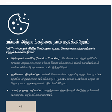
முதற்பக்கம்
பாராளுமன்ற கையடக்க செயலி
உங்கள் அந்தரங்கத்தை நாம் மதிக்கிறோம்
"சரி" என்பதைக் கிளிக் செய்வதன் மூலம், பின்வருவனவற்றை நீங்கள்
ஏற்றுக் கொள்கிறீர்கள்:
அமர்வு கண்காணிப்பு (Session Tracking):
மென்மையான மற்றும் தனிப்பட்ட
ரீதியான அனுபவத்திற்காக எங்கள் இணையத்தளத்தில் உங்கள் செயற்பாட்டைக்
எம்மை பின்தொடர்க :
கண்காணிக்க அமர்வுகளைப் பயன்படுத்துகிறோம்.
தரவினைப் பதிவு செய்தல் :
எங்கள் சேவைகளின் பாதுகாப்பு மற்றும் செயற்பாட்டை
விருதுகள்
உறுதிப்படுத்துவதற்காக நாம் உங்களது IP முகவரி, சாதன விவரங்கள் மற்றும் பிற
தொடர்புடைய தரவை நாங்கள் பதிவு செய்கிறோம்.
பயனர் நடத்தை பகுப்பாய்வு :
எமது இணையத்தளத்தை மேம்படுத்த நாம் பயனர்
தனியுரிமைக் கொள்கை
நடத்தையை பகுப்பாய்வு செய்கிறோம்.
பதிப்புரிமை © இலங்கை பாராளுமன்றம்.
சரி
முழுப்பதிப்புரிமையுடையது.