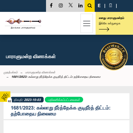
E
|
සි
|
எனது பாராளுமன்றம்
இங்கே உள்நுழைக
பாராளுமன்ற வினாக்கள்
முதற்பக்கம்
பாராளுமன்ற வினாக்கள்
1681/2023: கல்லாறு நீர்த்தேக்க குடிநீர்த் திட்டம்: தற்போதைய நிலைமை
திகதி: 2023-10-03
பதிலளிக்கப்பட்டவைகள்
02
1681/2023: கல்லாறு நீர்த்தேக்க குடிநீர்த் திட்டம்:
தற்போதைய நிலைமை