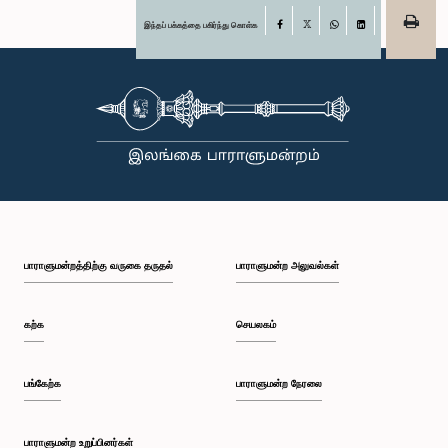
இந்தப் பக்கத்தை பகிர்ந்து கொள்க
Facebook
X
WhatsApp
LinkedIn
பாராளுமன்றத்திற்கு வருகை தருதல்
பாராளுமன்ற அலுவல்கள்
கற்க
செயலகம்
பங்கேற்க
பாராளுமன்ற நேரலை
பாராளுமன்ற உறுப்பினர்கள்