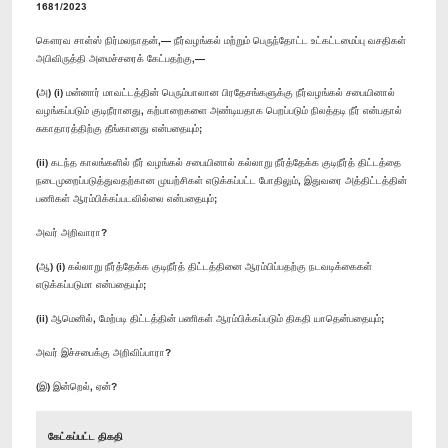
1681/2023
கௌரவ சாள்ஸ் நிர்மலநாதன்,— நீர்வழங்கல் மற்றும் பெருந்தோட்ட உட்கட்டமைப்பு வசதிகள்
அபிவிருத்தி அமைச்சரைக் கேட்பதற்கு,—
(அ) (i) மன்னார் மாவட்டத்தின் பெரும்பாலான பிரதேசங்களுக்கு நீர்வழங்கல் சபையினால்
வழங்கப்படும் குடிநீரானது, கற்பாறைகளை அண்டியதாக பெறப்படும் நிலத்தடி நீர் என்பதால்
சுகாதாரத்திற்கு தீங்கானது என்பதையும்;
(ii) கடந்த காலங்களில் நீர் வழங்கல் சபையினால் கல்லாறு நீர்த்தேக்க குடிநீர்த் திட்டத்தை
நடைமுறைப்படுத்துவதற்கான முயற்சிகள் எடுக்கப்பட்ட போதிலும், இதுவரை அத்திட்டத்தின்
பணிகள் ஆரம்பிக்கப்படவில்லை என்பதையும்;
அவர் அறிவாரா?
(ஆ) (i) கல்லாறு நீர்த்தேக்க குடிநீர்த் திட்டத்தினை ஆரம்பிப்பதற்கு நடவடிக்கைகள்
எடுக்கப்படுமா என்பதையும்;
(ii) ஆமெனில், மேற்படி திட்டத்தின் பணிகள் ஆரம்பிக்கப்படும் திகதி யாதென்பதையும்;
அவர் இச்சபைக்கு அறிவிப்பாரா?
(இ) இன்றெல், ஏன்?
கேட்கப்பட்ட திகதி