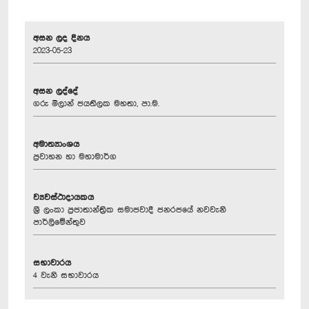
අසන ලද දිනය
2023-05-23
අසන ලද්දේ
ගරු මිලාන් ජයතිලක මහතා, පා.ම.
අමාත්‍යාංශය
ප්‍රවාහන හා මහාමාර්ග
ව්‍යවස්ථාදායකය
ශ්‍රී ලංකා ප්‍රජාතාන්ත්‍රික සමාජවාදී ජනරජයේ නවවැනි
පාර්ලිමේන්තුව
සභාවාරය
4 වැනි සභාවාරය