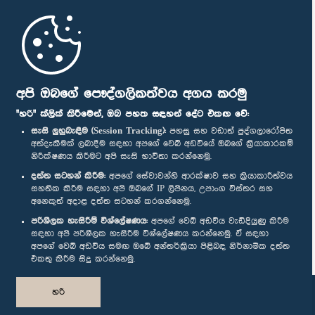
මුල් පිටුව
පාර්ලිමේන්තු ජංගම යෙදුම
අපි ඔබගේ පෞද්ගලිකත්වය අගය කරමු
"හරි" ක්ලික් කිරීමෙන්, ඔබ පහත සඳහන් දේට එකඟ වේ:
සැසි ලුහුබැඳීම (Session Tracking):
පහසු සහ වඩාත් පුද්ගලාරෝපිත
අත්දැකීමක් ලබාදීම සඳහා අපගේ වෙබ් අඩවියේ ඔබගේ ක්‍රියාකාරකම්
නිරීක්ෂණය කිරීමට අපි සැසි භාවිතා කරන්නෙමු.
අප හා සම්බන්ධ වී සිටින්න :
දත්ත සටහන් කිරීම:
අපගේ සේවාවන්හි ආරක්ෂාව සහ ක්‍රියාකාරීත්වය
සහතික කිරීම සඳහා අපි ඔබගේ IP ලිපිනය, උපාංග විස්තර සහ
අනෙකුත් අදාළ දත්ත සටහන් කරගන්නෙමු.
සම්මාන
පරිශීලක හැසිරීම් විශ්ලේෂණය:
අපගේ වෙබ් අඩවිය වැඩිදියුණු කිරීම
සඳහා අපි පරිශීලක හැසිරීම විශ්ලේෂණය කරන්නෙමු. ඒ සඳහා
අපගේ වෙබ් අඩවිය සමඟ ඔබේ අන්තර්ක්‍රියා පිළිබඳ නිර්නාමික දත්ත
පෞද්ගලිකත්ව ප්‍රතිපත්තිය
එකතු කිරීම සිදු කරන්නෙමු.
© ශ්‍රී ලංකා පාර්ලි‌මේන්තුව.
හරි
සියලු හිමිකම් ඇවිරිණි.
නිර්මාණය සහ සංවර්ධනය
TekGeeks