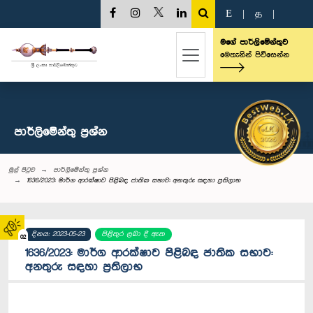
E
|
த
|
මගේ පාර්ලිමේන්තුව
මෙතැනින් පිවිසෙන්න
පාර්ලි‌මේන්තු‌ ප්‍රශ්න
මුල් පිටුව
පාර්ලි‌මේන්තු‌ ප්‍රශ්න
1636/2023: මාර්ග ආරක්ෂාව පිළිබඳ ජාතික සභාව: අනතුරු සඳහා‍ ප්‍රතිලාභ
දිනය: 2023-05-23
පිළිතුර ලබා දී ඇත
02
1636/2023: මාර්ග ආරක්ෂාව පිළිබඳ ජාතික සභාව:
අනතුරු සඳහා‍ ප්‍රතිලාභ