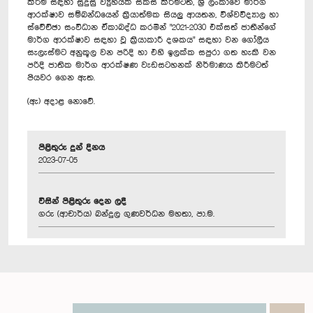
කිරීම සඳහා සුදුසු ව්‍යුහයක් සකස් කිරීමටත්, ශ්‍රී ලංකාවේ මාර්ග
ආරක්ෂාව සම්බන්ධයෙන් ක්‍රියාත්මක සියලු ආයතන, විශ්වවිද්‍යාල හා
ස්වේච්ඡා සංවිධාන ඒකාබද්ධ කරමින් "2021-2030 එක්සත් ජාතීන්ගේ
මාර්ග ආරක්ෂාව සඳහා වූ ක්‍රියාකාරී දශකය" සඳහා වන ගෝලීය
සැලැස්මට අනුකූල වන පරිදි හා එහි ඉලක්ක සපුරා ගත හැකි වන
පරිදි ජාතික මාර්ග ආරක්ෂණ වැඩසටහනක් නිර්මාණය කිරීමටත්
පියවර ගෙන ඇත.
(ඇ) අදාළ නොවේ.
පිළිතුරු දුන් දිනය
2023-07-05
විසින් පිළිතුරු දෙන ලදී
ගරු (ආචාර්ය) බන්දුල ගුණවර්ධන මහතා, පා.ම.