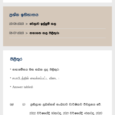
ප්‍රශ්න ඉතිහාසය
23-05-2023
වෙලාව ඉල්ලුම් කල
05-07-2023
සභාගත කල පිළිතුරු
පිළිතුර
* සභාමේසය මත තබන ලද පිළිතුර:
* சபாபீடத்தில் வைக்கப்பட்ட விடை :
* Answer tabled:
(අ) (i) ප්‍රතිලාභ ලබන්නන් සංඛ්‍යාව වාර්ෂිකව විචලනය වේ.
2022 වර්ෂයේදී 93කටද, 2021 වර්ෂ‍යේදී 45කටද, 2020