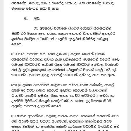
වර්ෂයේදී 34කටද, 2019 වර්ෂයේදී 52කටද, 2018 වර්ෂයේදී 45කටද
වශයෙන් ප්‍රතිලාභ ලබා දී ඇත.
(ii) ඔව්.
ඊට අමතරව දිවයිනේ සියලුම පොලිස් ස්ථානයන්හි
පිහිටි රථ වාහන අංශ හරහා, හඳුනා නොගත් වාහනවලින් අනතුරට
ලක්වන වින්දිත පාර්ශ්වයන් ඍජුවම දැනුවත් කිරීමටද කටයුතු
කෙරේ.
(iii) 2022 ජනවාරි මස 01වන දින සිට, හඳුනා නොගත් වාහන
අනතුරකින් බරපතළ තුවාල ලැබූ පුද්ගලයෙක් වෙනුවෙන් එතෙක් ගෙවූ
රුපියල් 100,000ක්ව පැවැති මුදල රුපියල් 150,000ක් දක්වාද, මරණයට
පත් වූ පුද්ගලයෙකුගේ යැපෙන්නන් වෙනුවෙන් එතෙක් ගෙවූ රුපියල්
150,000ක්ව පැවැති මුදල රුපියල් 250,000ක් දක්වාද වැඩි කර ඇත.
(ආ) (i) ප්‍රධාන රූපවාහිනී නාළිකා හා සමාජ මාධ්‍ය ඔස්සේද, පාසල්
ළමුන් හා විවිධ සමාජ කොටස් ඉලක්ක කොටගත් වැඩසටහන්
ක්‍රියාවට නැංවීම තුළින්ද, මූල්‍ය සහන ගෙවීම සම්බන්ධ x පුවරු හා
දැන්වීම් දිවයිනේ සියලුම පොලිස් ස්ථාන හරහා ප්‍රදර්ශනය කිරීම
තුළින්ද ජනතාව දැනුවත් කෙරේ.
(ii) මාර්ග ආාරක්ෂාව පිළිබඳ ජාතික සභාව කොමිෂන් සභාවක් බවට
පත් කිරීමේ මූලික පියවර ගැනීමටත්, ආයතනය නියෝජනය කිරීම
සඳහා දිස්ත්‍රික් හා ප්‍රාදේශීය ලේකම් කාර්යාල මට්ටමින් නිලධාරින් පත්