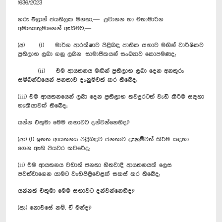
1636/2023
ගරු මිලාන් ජයතිලක මහතා,— ප්‍රවාහන හා මහාමාර්ග
අමාත්‍යතුමාගෙන් ඇසීමට,—
(අ) (i) මාර්ග ආරක්ෂාව පිළිබඳ ජාතික සභාව මඟින් වාර්ෂිකව
ප්‍රතිලාභ ලබා ගනු ලබන සාමාජිකයන් සංඛ්‍යාව කොපමණද;
(ii) එම ආයතනය මඟින් ප්‍රතිලාභ ලබා දෙන අනතුරු
සම්බන්ධයෙන් ජනතාව දැනුම්වත් කර තිබේද;
(iii) එම ආයතනයෙන් ලබා දෙන ප්‍රතිලාභ තවදුරටත් වැඩි කිරීම සඳහා
හැකියාවක් තිබේද;
යන්න එතුමා මෙම සභාවට දන්වන්නෙහිද?
(ආ) (i) ඉහත ආයතනය පිළිබඳව ජනතාව දැනුම්වත් කිරීම සඳහා
ගෙන ඇති පියවර කවරේද;
(ii) එම ආයතනය වඩාත් ජනතා හිතවාදී ආයතනයක් ලෙස
පවත්වාගෙන යාමට වැඩපිළිවෙළක් සකස් කර තිබේද;
යන්නත් එතුමා මෙම සභාවට දන්වන්නෙහිද?
(ඇ) නොඑසේ නම්, ඒ මන්ද?