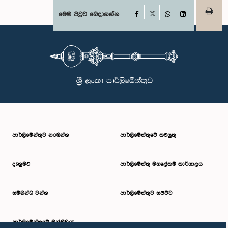
Facebook
මෙම පිටුව බෙදාගන්න
X
WhatsApp
LinkedIn
පාර්ලි‌මේන්තුව නරඹන්න
පාර්ලිමේන්තුවේ කටයුතු
දැනුමට
පාර්ලිමේන්තු මහලේකම් කාර්යාලය
සම්බන්ධ වන්න
පාර්ලිමේන්තුව සජීවීව
පාර්ලි‌මේන්තුවේ මන්ත්‍රීවරු