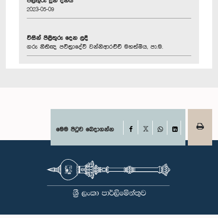
පිළිතුරු දුන් දිනය
2023-05-09
විසින් පිළිතුරු දෙන ලදී
ගරු නීතිඥ පවිත්‍රාදේවී වන්නිආරච්චි මහත්මිය, පා.ම.
Facebook
මෙම පිටුව බෙදාගන්න
X
WhatsApp
LinkedIn