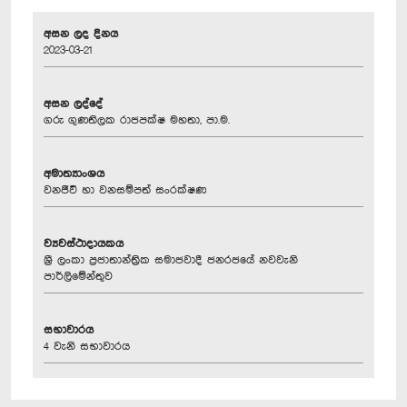
අසන ලද දිනය
2023-03-21
අසන ලද්දේ
ගරු ගුණතිලක රාජපක්ෂ මහතා, පා.ම.
අමාත්‍යාංශය
වනජීවී හා වනසම්පත් සංරක්ෂණ
ව්‍යවස්ථාදායකය
ශ්‍රී ලංකා ප්‍රජාතාන්ත්‍රික සමාජවාදී ජනරජයේ නවවැනි
පාර්ලිමේන්තුව
සභාවාරය
4 වැනි සභාවාරය