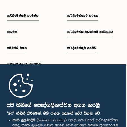
පාර්ලි‌මේන්තුව නරඹන්න
පාර්ලිමේන්තුවේ කටයුතු
දැනුමට
පාර්ලිමේන්තු මහලේකම් කාර්යාලය
සම්බන්ධ වන්න
පාර්ලිමේන්තුව සජීවීව
පාර්ලි‌මේන්තුවේ මන්ත්‍රීවරු
මුල් පිටුව
පාර්ලිමේන්තු ජංගම යෙදුම
අපි ඔබගේ පෞද්ගලිකත්වය අගය කරමු
"හරි" ක්ලික් කිරීමෙන්, ඔබ පහත සඳහන් දේට එකඟ වේ:
සැසි ලුහුබැඳීම (Session Tracking):
පහසු සහ වඩාත් පුද්ගලාරෝපිත
අත්දැකීමක් ලබාදීම සඳහා අපගේ වෙබ් අඩවියේ ඔබගේ ක්‍රියාකාරකම්