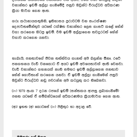
වනාන්තර ඉඩම් අල්ලා ගැනීමේදී පසුව ඔවුන්ට විරුද්ධව අධිකරණ
ක්‍රියා මාර්ග ගෙන ඇත.
ගරු කථානායකතුමනි, ඉතිහාසය පුරාවටම වන සංරක්ෂණ
දෙපාර්තමේන්තුව යටතේ රක්ෂිත වනාන්තර ලෙස ගැසට් කළේ හේන්
වගා කරගෙන හිටපු ඉඩම්. එම ඉඩම් අල්ලාගෙන තවදුරටත් හේන්
වගාව කරගෙන යනවා.
හැබැයි, ජනතාවගේ ජීවන තත්ත්වය ගැනත් අපි බලන්න ඕනෑ. ‍රටේ
ජනගහනය වැඩි වනකොට ඒ අයට ඉඩම් අවශ්‍යතාවක් ඇති වෙනවා.
වැඩි වනාන්තර ගහනයක් නැති සමහර ඉඩම් අල්ලාගෙන ජනතාව
හේන් ‍ගොවිතැන් කරගෙන යනවා. ඒ ඉඩම් අල්ලා‍ ගැනීමෙන් පසුව
ඔවුන්ට විරුද්ධව නඩු පවරන්න අපි කටයුතු කර තිබෙනවා.
(iv) 1979 අංක 7 දරන රජයේ ඉඩම් (සන්තකය ආපසු ලබාගැනීමේ)
පනත යටතේ ඒ සම්බන්ධයෙන් අධිකරණමය ක්‍රියාමාර්ග ගෙන ඇත.
(ආ) ඉහත (අ) කොටසේ (iv) පිළිතුර හා අදාළ වේ.