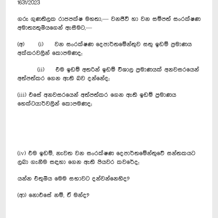
1631/2023
ගරු ගුණතිලක රාජපක්ෂ මහතා,— වනජීවී හා වන සම්පත් සංරක්ෂණ
අමාත්‍යතුමියගෙන් ඇසීමට,—
(අ) (i) වන සංරක්ෂණ දෙපාර්තමේන්තුව සතු ඉඩම් ප්‍රමාණය
අක්කරවලින් කොපමණද;
(ii) එම ඉඩම් අතරින් ඉඩම් විශාල ප්‍රමාණයක් අනවසරයෙන්
අත්පත්කර ගෙන ඇති බව දන්නේද;
(iii) එසේ අනවසරයෙන් අත්පත්කර ගෙන ඇති ඉඩම් ප්‍රමාණය
හෙක්ටයාර්වලින් කොපමණද;
(iv) එම ඉඩම්, නැවත වන සංරක්ෂණ දෙපාර්තමේන්තුවේ සන්තකයට
ලබා ගැනීම සඳහා ගෙන ඇති පියවර කවරේද;
යන්න එතුමිය මෙම සභාවට දන්වන්නෙහිද?
(ආ) නොඑසේ නම්, ඒ මන්ද?