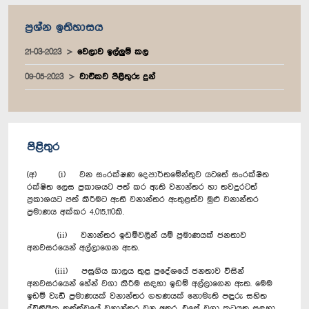
ප්‍රශ්න ඉතිහාසය
21-03-2023
වෙලාව ඉල්ලුම් කල
09-05-2023
වාචිකව පිළිතුරු දුන්
පිළිතුර
(අ) (i) වන සංරක්ෂණ දෙපාර්තමේන්තුව යටතේ සංරක්ෂිත
රක්ෂිත ලෙස ප්‍රකාශයට පත් කර ඇති වනාන්තර හා තවදුරටත්
ප්‍රකාශයට පත් කිරීමට ඇති වනාන්තර ඇතුළත්ව මුළු වනාන්තර
ප්‍රමාණය අක්කර 4,015,110කි.
(ii) වනාන්තර ඉඩම්වලින් යම් ප්‍රමාණයක් ජනතාව
අනවසරයෙන් අල්ලාගෙන ඇත.
(iii) පසුගිය කාලය තුළ ප්‍රදේශයේ ජනතාව විසින්
අනවසරයෙන් හේන් වගා කිරීම සඳහා ඉඩම් අල්ලාගෙන ඇත. මෙම
ඉඩම් වැඩි ප්‍රමාණයක් වනාන්තර ගහණයක් නොමැති පඳුරු සහිත
ද්විතීයික තත්ත්වයේ වනාන්තර වන අතර, එසේ වගා කටයුතු සඳහා