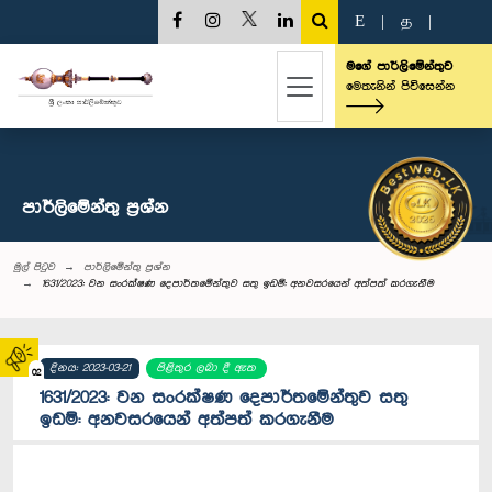
E
|
த
|
මගේ පාර්ලිමේන්තුව
මෙතැනින් පිවිසෙන්න
පාර්ලි‌මේන්තු‌ ප්‍රශ්න
මුල් පිටුව
පාර්ලි‌මේන්තු‌ ප්‍රශ්න
1631/2023: වන සංරක්ෂණ දෙපාර්තමේන්තුව සතු ඉඩම්: අනවසරයෙන් අත්පත් කරගැනීම
දිනය: 2023-03-21
පිළිතුර ලබා දී ඇත
02
1631/2023: වන සංරක්ෂණ දෙපාර්තමේන්තුව සතු
ඉඩම්: අනවසරයෙන් අත්පත් කරගැනීම