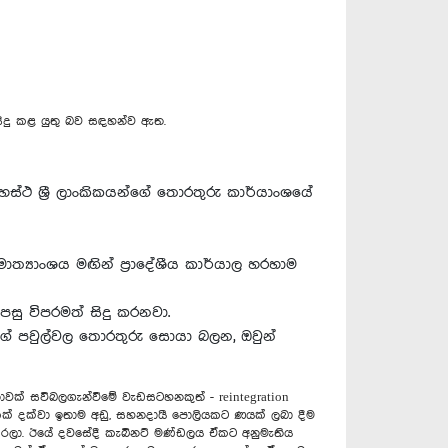
සිදු කළ යුතු බව සඳහන්ව ඇත.
ස්ථ ශ්‍රී ලාංකිකයන්ගේ තොරතුරු කාර්යාංශයේ
්‍යාංශය මඟින් ප්‍රාදේශීය කාර්යාල හරහාම
සු විපරමත් සිදු කරනවා.
ගේ පවුල්වල තොරතුරු සොයා බලන, ඔවුන්
ක් සවිබලගැන්වීමේ වැඩසටහනකුත් - reintegration
 දෙකක් දක්වා ඉතාම අඩු, සහනදායී පොලියකට ණයක් ලබා දීම
 කරලා. ඊයේ දවසේදී කැබිනට් මණ්ඩලය ඒකට අනුමැතිය