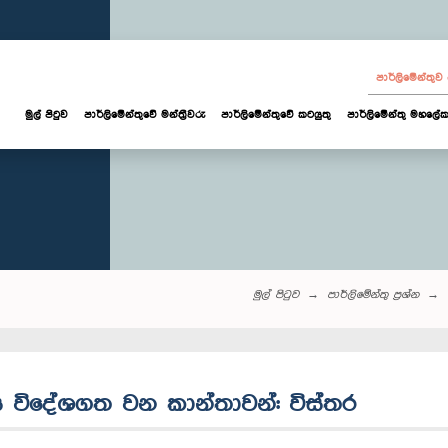
පාර්ලි‌මේන්තු
මුල් පිටුව
පාර්ලි‌මේන්තුවේ මන්ත්‍රීවරු
පාර්ලිමේන්තුවේ කටයුතු
පාර්ලිමේන්තු මහලේක
මුල් පිටුව
පාර්ලි‌මේන්තු‌ ප්‍රශ්න
ස විදේශගත වන කාන්තාවන්: විස්තර