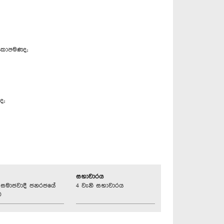
් කොපමණද;
ද;
සභාවාරය
්‍රික සමාජවාදී ජනරජයේ
4 වැනි සභාවාරය
ව