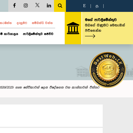
E
|
த
|
මගේ පාර්ලිමේන්තුව
ව නරඹන්න
දැනුමට
සම්බන්ධ වන්න
ඔබගේ ගිණුමට මෙතැනින්
පිවිසෙන්න
ම් කාර්යාලය
පාර්ලිමේන්තුව සජීවීව
1539/2023: ගෘහ සේවිකාවන් ලෙස විදේශගත වන කාන්තාවන්: විස්තර