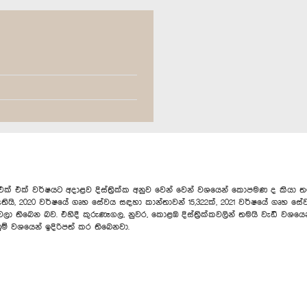
ක් වර්ෂයට අදාළව දිස්ත්‍රික්ක අනුව වෙන් වෙන් වශයෙන් කොපමණ ද කියා තමයි
ියි, 2020 වර්ෂයේ ගෘහ සේවය සඳහා කාන්තාවන් 15,322ක්, 2021 වර්ෂයේ ගෘහ සේව
 තිබෙන බව. එහිදී කුරුණෑගල, නුවර, කොළඹ දිස්ත්‍රික්කවලින් තමයි වැඩි වශයෙන් 
ණුම් වශයෙන් ඉදිරිපත් කර තිබෙනවා.