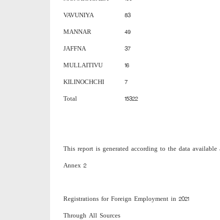
VAVUNIYA
83
MANNAR
49
JAFFNA
37
MULLAITIVU
16
KILINOCHCHI
7
Total
15322
This report is generated according to the data available a
Annex 2
Registrations for Foreign Employment in 2021
Through All Sources