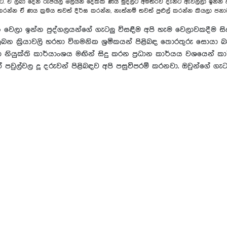
යට. ඒ ලබා දෙන රුපියල් මිලියන දෙකක ණය මුදලට අමතරව දැනට ඇවිල්ලා ඉන්න 
රන්න ඒ ණය ක්‍රමය තවත් දීර්ඝ කරන්න, නැත්නම් තවත් පුළුල් කරන්න කියලා ජනාධ
වෙලා ඉන්න පුද්ගලයන්ගේ ගැටලු විසඳීම අපි හැම වෙලාවකදීම සි
ලබන ක්‍රියාවලි හරහා විගමනික ශ්‍රමිකයන් පිළිබඳ තොරතුරු සොයා 
සේවා නියුක්ති කාර්යාංශය මඟින් සිදු කරන ප්‍රධාන කාර්යය වශයෙන්
 පවුල්වල දූ දරුවන් පිළිබඳව අපි පසුවිපරම් කරනවා. ඔවුන්ගේ ගැ