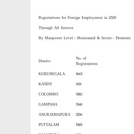
Registrations for Foreign Employment in 2020
Through All Sources
By Manpower Level - Housemaid & Sector - Domestic
No. of
District
Registrations
KURUNEGALA
1943
KANDY
1451
COLOMBO
1382
GAMPAHA
1346
ANURADHAPURA
1334
PUTTALAM
1065