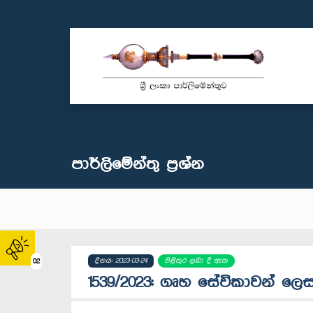
පාර්ලි‌මේන්තු‌ ප්‍රශ්න
දිනය: 2023-03-24
පිළිතුර ලබා දී ඇත
02
1539/2023: ගෘහ සේවිකාවන් ලෙ