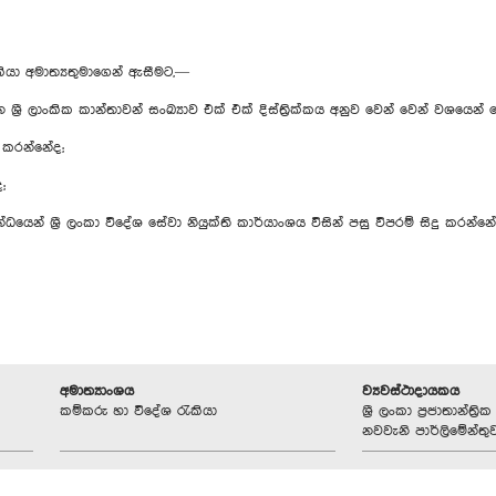
කියා අමාත්‍යතුමාගෙන් ඇසීමට,—
ී ලාංකික කාන්තාවන් සංඛ්‍යාව එක් එක් දිස්ත්‍රික්කය අනුව වෙන් වෙන් වශයෙන
 කරන්නේද;
;
ෙන් ශ්‍රී ලංකා විදේශ සේවා නියුක්ති කාර්යාංශය විසින් පසු විපරම් සිදු කරන්නේ
අමාත්‍යාංශය
ව්‍යවස්ථාදායකය
කම්කරු හා විදේශ රැකියා
ශ්‍රී ලංකා ප්‍රජාතාන්ත
නවවැනි පාර්ලිමේන්තු