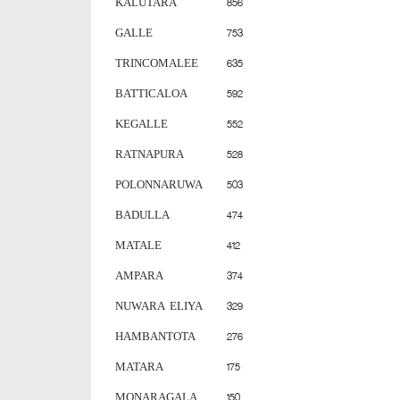
KALUTARA
856
GALLE
753
TRINCOMALEE
635
BATTICALOA
592
KEGALLE
552
RATNAPURA
528
POLONNARUWA
503
BADULLA
474
MATALE
412
AMPARA
374
NUWARA ELIYA
329
HAMBANTOTA
276
MATARA
175
MONARAGALA
150