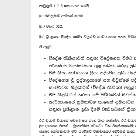
ඇමුණුම් 1, 2, 3 සභාගත* කරමි.
(ii) ගිවිසුමක් අත්සන් කරයි.
(iii) වසර 02යි.
(iv) ශ්‍රී ලංකා විදේශ සේවා නියුක්ති කාර්යාංශය පනත
ඒ අනුව,
විදේශ රැකියාවක් සඳහා විදේශගත වීමට ක
පරිගණක වැඩසටහන තුළ ගබඩා කරනු ලබය
එම නිසා කාර්යාංශ ලියා පදිංචිය ලබා වි
විදේශගත වූ පුද්ගලයාගේ සහ ඔවුන්ගේ පවු
සංවර්ධන නිලධාරින් (විදේශ රැකියා) අනු
එම නිලධාරින් හරහා ගම් මට්ටමෙන් ඔවුන්ග
කාර්යාංශයේ සුබසාධන අංශයේ සුබසාධන ක
සඳහා ප්‍රතිලාභ ලබා දීමේ වැඩසටහන් ක්‍රි
රට ගියාම එයාගේ පවුලේ අය ගැන බලා ගන්නවා. රට ගියාම
programme එකක් - ක්‍රියාත්මක වෙනවා. ඒක විශේෂයෙන්ම ස
සඳහා යෝජනාවක් මම කැබිනට් මණ්ඩලයට ඉදිරිපත් කළා, ව