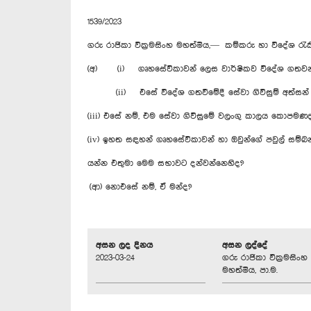
1539/2023
ගරු රාජිකා වික්‍රමසිංහ මහත්මිය,— කම්කරු හා විදේශ රැ
(අ) (i) ගෘහසේවිකාවන් ලෙස වාර්ෂිකව විදේශ ගතවන ශ්‍ර
(ii) එසේ විදේශ ගතවීමේදී සේවා ගිවිසුම් අත්සන්
(iii) එසේ නම්, එම සේවා ගිවිසුමේ වලංගු කාලය කොපමණද
(iv) ඉහත සඳහන් ගෘහසේවිකාවන් හා ඔවුන්ගේ පවුල් සම්බන්ධය
යන්න එතුමා මෙම සභාවට දන්වන්නෙහිද?
(ආ) නොඑසේ නම්, ඒ මන්ද?
අසන ලද දිනය
අසන ලද්දේ
2023-03-24
ගරු රාජිකා වික්‍රමසිංහ
මහත්මිය, පා.ම.