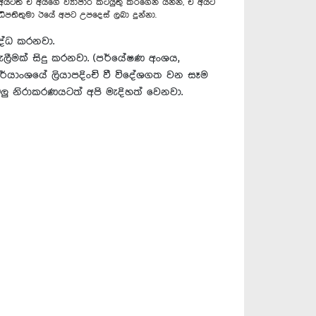
අයටත් ඒ අයගේ ව්‍යාපාර කටයුතු කරගෙන යන්න, ඒ අයට
ිපතිතුමා ඊයේ අපට උපදෙස් ලබා දුන්නා.
ද්ධ කරනවා.
බැලීමක් සිදු කරනවා. (පර්යේෂණ අංශය,
 කාර්යාංශයේ ලියාපදිංචි වී විදේශගත වන සෑම
ටලු නිරාකරණයටත් අපි මැදිහත් වෙනවා.