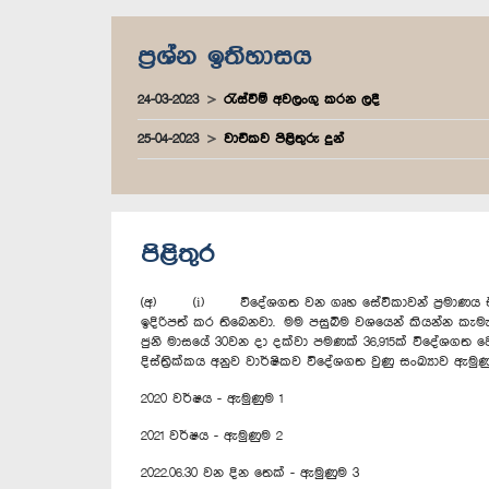
ප්‍රශ්න ඉතිහාසය
24-03-2023
රැස්වීම් අවලංගු කරන ලදී
25-04-2023
වාචිකව පිළිතුරු දුන්
පිළිතුර
(අ) (i) විදේශගත වන ගෘහ සේවිකාවන් ප්‍රමාණය එක් එ
ඉදිරිපත් කර තිබෙනවා. මම පසුබිම වශයෙන් කියන්න කැමැත
ජුනි මාසයේ 30වන දා දක්වා පමණක් 36,915ක් විදේශගත වෙලා
දිස්ත්‍රික්කය අනුව වාර්ෂිකව විදේශගත වුණු සංඛ්‍යාව ඇමු
2020 වර්ෂය - ඇමුණුම 1
2021 වර්ෂය - ඇමුණුම 2
2022.06.30 වන දින තෙක් - ඇමුණුම 3