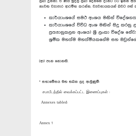
ලබා දුන්නා. ඒ ණය මුදල ලබා දෙන්නේ දැනට රට ඉන්න අ
නැවත ව්‍යාපාර ආරම්භ කරන්න, ව්‍යවසායකයන් බවට පත් ක
කාර්යාංශයේ සමථ අංශය මඟින් විදේශගත 
කාර්යාංශ‍යේ විවිධ අංශ මඟින් සිදු කරනු 
ප්‍රත්‍යානුකලන අංශය) ශ්‍රී ලංකා විදේශ 
ශ්‍රමික මහත්ම මහත්මියකගේම සහ ඔවුන්ගේ
(ආ) පැන නොනඟී.
* සභාමේසය මත තබන ලද ඇමුණුම්:
சபாபீடத்தில் வைக்கப்பட்ட இணைப்புகள் :
Annexes tabled:
Annex 1