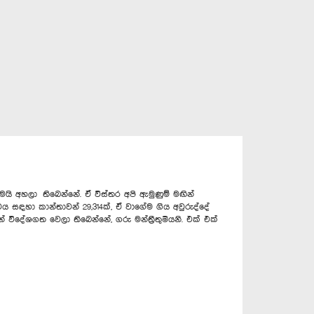
 අහලා තිබෙන්නේ. ඒ විස්තර අපි ඇමුණුම් මඟින්
ය සඳහා කාන්තාවන් 29,314ක්, ඒ වාගේම ගිය අවුරුද්දේ
විදේශ‍ගත වෙලා තිබෙන්නේ, ගරු මන්ත්‍රීතුමියනි. එක් එක්