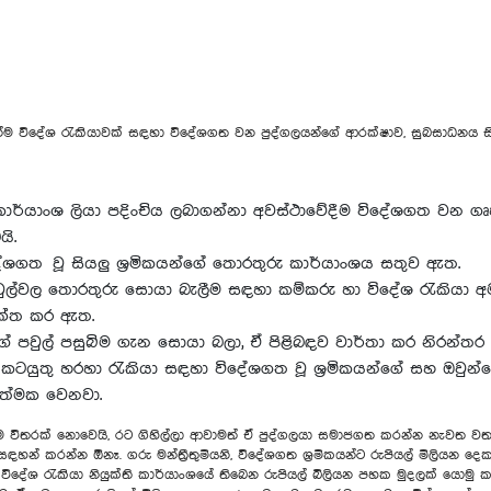
 මඟින්ම විදේශ රැකියාවක් සඳහා විදේශගත වන පුද්ගලයන්ගේ ආරක්ෂාව, සුබසාධනය 
ාර්යාංශ ලියා පදිංචිය ලබාගන්නා අවස්ථාවේදීම විදේශගත වන ගෘහ
ි.
දේශගත වූ සියලු ශ්‍රමිකයන්ගේ තොරතුරු කාර්යාංශය සතුව ඇත.
ල්වල තොරතුරු සොයා බැලීම සඳහා කම්කරු හා විදේශ රැකියා අමාත
යුක්ත කර ඇත.
ේ පවුල් පසුබිම ගැන සොයා බලා, ඒ පිළිබඳව වාර්තා කර නිරන්තර ප
ටයුතු හරහා රැකියා සඳහා විදේශගත වූ ශ්‍රමිකයන්ගේ සහ ඔවුන්
යාත්මක වෙනවා.
 විතරක් නොවෙයි, රට ගිහිල්ලා ආවාමත් ඒ පුද්ගලයා සමාජගත කරන්න නැවත වතාව
ඳහන් කරන්න ඕනෑ. ගරු මන්ත්‍රීතුමියනි, වි‍දේශගත ශ්‍රමිකයන්ට රුපියල් මිලියන
ිදේශ රැකියා නියුක්ති කාර්යාංශයේ තිබෙන රුපියල් බිලියන පහක මුදලක් යොමු