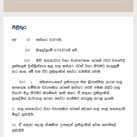
පිළිතුර
(අ) (i) අක්කර 12,974කි.
(ii) කිලෝග්‍රෑම් 6,174,572ක් වේ.
(iii) ඔව්. සහනාධාර වගා වැඩසටහන යටතේ 2023 වසරේදී
පුත්තලම දිස්ත්‍රික්කය තුළ කජු අක්කර 130ක් වගා කිරීමට සැලසුම්
කර ඇත. මේ වන විට ප්‍රතිලාභීන් තෝරා ගනිමින් පවතී.
(iv) i. අමාත්‍යාංශයේ ප්‍රතිපාදන මත ක්‍රියාත්මක කරන කජු
අපනයන ගම්මාන ව්‍යාපෘතිය යටතේ අක්කර 140ක් පමණ බද්ධ කජු
වගාව සිදු කිරීමට නියමිතව ඇති අතර, ඒ සඳහා ප්‍රතිලාභීන්
ප්‍රාදේශීය කාර්යාල හරහා තෝරා ගැනීමට කටයුතු කරනු ලැබේ.
ii. කජු සහනාධාර වගා ව්‍යාපෘතිය යටතේ අවශ්‍ය කජු පැළ සහනදායී
මිලට ලබාදීම.
iii. ඒ සඳහා අදාළ ක්ෂණික උපදෙස් ප්‍රතිලාභීන් වෙත නොමිලේ
ලබාදීම.