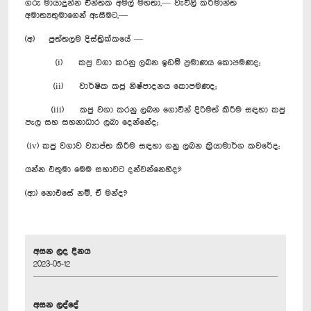
ගරු මායාදුන්න චින්තක අමල් මහතා,— වැවිලි කර්මාන්ත
අමාත්‍යතුමාගෙන් ඇසීමට,—
(අ) පුත්තලම දිස්ත්‍රික්කයේ —
(i) කජු වගා කරනු ලබන ඉඩම් ප්‍රමාණය කොපමණද;
(ii) වාර්ෂික කජු නිෂ්පාදනය කොපමණද;
(iii) කජු වගා කරනු ලබන ගොවීන් දිරිමත් කිරීම සඳහා කජු
පැල සහ සහනාධාර ලබා දෙන්නේද;
(iv) කජු වගාව ව්‍යාප්ත කිරීම සඳහා ගනු ලබන ක්‍රියාමාර්ග කවරේද;
යන්න එතුමා මෙම සභාවට දන්වන්නෙහිද?
(ආ) නොඑසේ නම්, ඒ මන්ද?
අසන ලද දිනය
2023-05-12
අසන ලද්දේ