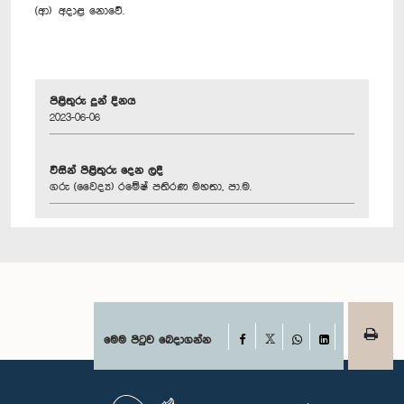
(ආ) අදාළ නොවේ.
පිළිතුරු දුන් දිනය
2023-06-06
විසින් පිළිතුරු දෙන ලදී
ගරු (වෛද්‍ය) රමේෂ් පතිරණ මහතා, පා.ම.
Facebook
මෙම පිටුව බෙදාගන්න
X
WhatsApp
LinkedIn