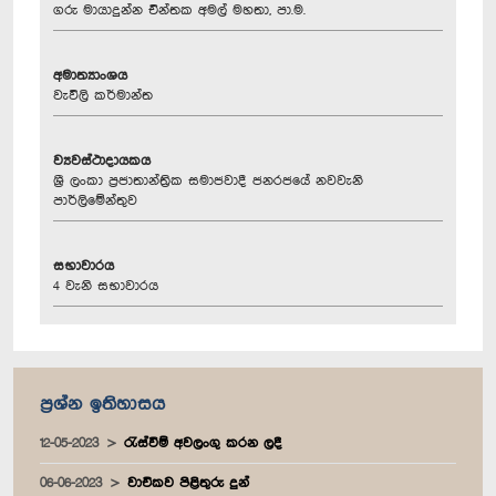
ගරු මායාදුන්න චින්තක අමල් මහතා, පා.ම.
අමාත්‍යාංශය
වැවිලි කර්මාන්ත
ව්‍යවස්ථාදායකය
ශ්‍රී ලංකා ප්‍රජාතාන්ත්‍රික සමාජවාදී ජනරජයේ නවවැනි
පාර්ලිමේන්තුව
සභාවාරය
4 වැනි සභාවාරය
ප්‍රශ්න ඉතිහාසය
12-05-2023
රැස්වීම් අවලංගු කරන ලදී
06-06-2023
වාචිකව පිළිතුරු දුන්