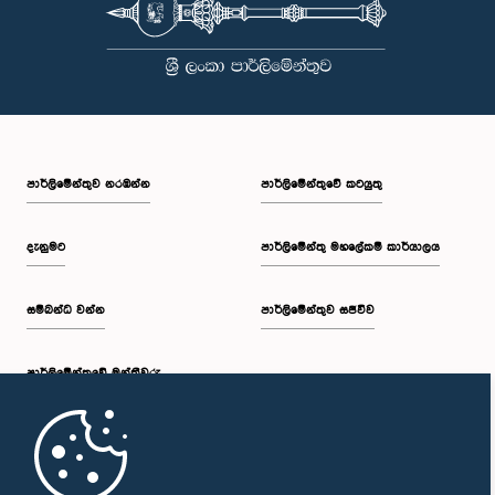
පාර්ලි‌මේන්තුව නරඹන්න
පාර්ලිමේන්තුවේ කටයුතු
දැනුමට
පාර්ලිමේන්තු මහලේකම් කාර්යාලය
සම්බන්ධ වන්න
පාර්ලිමේන්තුව සජීවීව
පාර්ලි‌මේන්තුවේ මන්ත්‍රීවරු
මුල් පිටුව