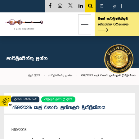
E
|
த
|
මගේ පාර්ලිමේන්තුව
මෙතැනින් පිවිසෙන්න
පාර්ලි‌මේන්තු‌ ප්‍රශ්න
මුල් පිටුව
පාර්ලි‌මේන්තු‌ ප්‍රශ්න
1459/2023: කජු වගාව: පුත්තලම දිස්ත්‍රික්කය
දිනය: 2023-05-12
පිළිතුර ලබා දී ඇත
02
1459/2023: කජු වගාව: පුත්තලම දිස්ත්‍රික්කය
1459/2023