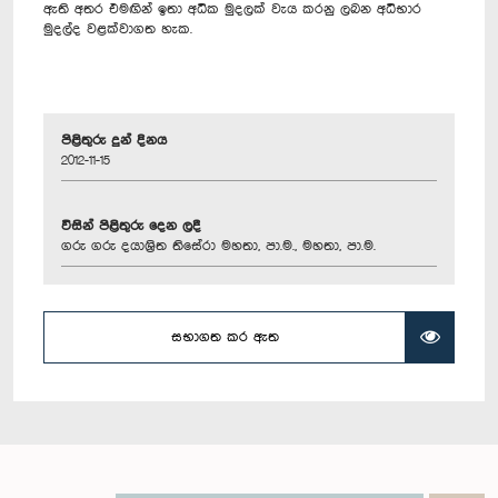
ඇති අතර එමඟින් ඉතා අධික මුදලක් වැය කරනු ලබන අධිභාර
මුදල්ද වළක්වාගත හැක.
පිළිතුරු දුන් දිනය
2012-11-15
විසින් පිළිතුරු දෙන ලදී
ගරු ගරු දයාශ්‍රිත තිසේරා මහතා, පා.ම., මහතා, පා.ම.
සභාගත කර ඇත