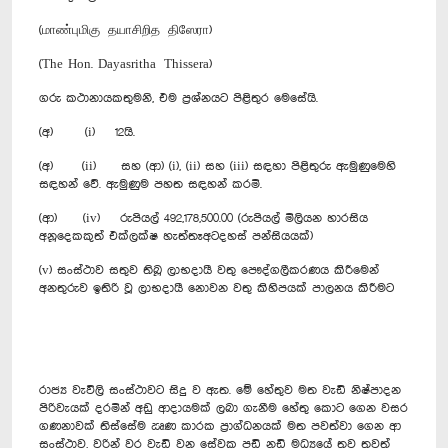
(மாண்புமிகு தயாசிறித திஸேரா)
(The Hon. Dayasritha Thissera)
ගරු කථානායකතුමනි, එම ප්‍රශ්නයට පිළිතුර මෙසේයි.
(අ) (i) 12යි.
(අ) (ii) සහ (ආ) (i), (ii) සහ (iii) සඳහා පිළිතුරු ඇමුණුමෙහි
සඳහන් වේ. ඇමුණුම පහත සඳහන් කරමි.
(ආ) (iv) රුපියල් 492,178,500.00 (රුපියල් මිලියන හාරසිය
අනූදෙකකුත් එක්ලක්ෂ හැත්තෑඅටදහස් පන්සියයක්)
(v) සංස්ථාව සතුව තිබූ ලාභදායී වතු පෞද්ගලීකරණය කිරීමෙන්
අනතුරුව ඉතිරි වූ ලාභදායී නොවන වතු කිහිපයක් පාලනය කිරීමට
රාජ්‍ය වැවිලි සංස්ථාවට සිදු ව ඇත. මේ හේතුව මත වැඩි නිෂ්පාදන
පිරිවැයක් දරමින් අඩු ආදායමක් ලබා ගැනීම හේතු කොට ගෙන වසර
ගණනාවක් තිස්සේම ඍණ කාරක ප්‍රාග්ධනයක් මත පවත්වා ගෙන ආ
සංස්ථාව, වරින් වර වැඩි වන සේවක පඩි නඩි මධ්‍යයේ තව තවත්