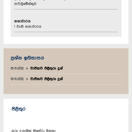
පාර්ලිමේන්තුව
සභාවාරය
1 වැනි සභාවාරය
ප්‍රශ්න ඉතිහාසය
15-11-2012
වාචිකව පිළිතුරු දුන්
15-11-2012
වාචිකව පිළිතුරු දුන්
පිළිතුර
ගරු දයාශ්‍රිත තිසේරා මහතා