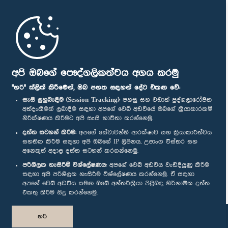
මුල් පිටුව
පාර්ලිමේන්තු ජංගම යෙදුම
අපි ඔබගේ පෞද්ගලිකත්වය අගය කරමු
"හරි" ක්ලික් කිරීමෙන්, ඔබ පහත සඳහන් දේට එකඟ වේ:
සැසි ලුහුබැඳීම (Session Tracking):
පහසු සහ වඩාත් පුද්ගලාරෝපිත
අත්දැකීමක් ලබාදීම සඳහා අපගේ වෙබ් අඩවියේ ඔබගේ ක්‍රියාකාරකම්
නිරීක්ෂණය කිරීමට අපි සැසි භාවිතා කරන්නෙමු.
අප හා සම්බන්ධ වී සිටින්න :
දත්ත සටහන් කිරීම:
අපගේ සේවාවන්හි ආරක්ෂාව සහ ක්‍රියාකාරීත්වය
සහතික කිරීම සඳහා අපි ඔබගේ IP ලිපිනය, උපාංග විස්තර සහ
අනෙකුත් අදාළ දත්ත සටහන් කරගන්නෙමු.
සම්මාන
පරිශීලක හැසිරීම් විශ්ලේෂණය:
අපගේ වෙබ් අඩවිය වැඩිදියුණු කිරීම
සඳහා අපි පරිශීලක හැසිරීම විශ්ලේෂණය කරන්නෙමු. ඒ සඳහා
අපගේ වෙබ් අඩවිය සමඟ ඔබේ අන්තර්ක්‍රියා පිළිබඳ නිර්නාමික දත්ත
පෞද්ගලිකත්ව ප්‍රතිපත්තිය
එකතු කිරීම සිදු කරන්නෙමු.
© ශ්‍රී ලංකා පාර්ලි‌මේන්තුව.
හරි
සියලු හිමිකම් ඇවිරිණි.