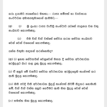
ගරු දයාසිරි ජයසේකර මහතා,— රාජ්‍ය සම්පත් හා ව්‍යවසාය
සංවර්ධන අමාත්‍යතුමාගෙන් ඇසීමට,—
(අ) (i) ශ්‍රී ලංකා රාජ්‍ය වැවිලි සංස්ථාව යටතේ පාලනය වන වතු
සංඛ්‍යාව කොපමණද;
(ii) එම එක් එක් වත්තේ සේවය කරන සේවක සංඛ්‍යාව
වෙන් වෙන් වශයෙන් කොපමණද;
යන්න එතුමා සඳහන් කරන්නෙහිද?
(ආ) (i) ඉහත සේවකයින් වෙනුවෙන් මසක දී සේවක අර්ථසාධක
අරමුදලට බැර කළ යුතු මුදල කොපමණද;
(ii) ඒ අනුව මේ වනවිට සේවක අර්ථසාධක අරමුදලෙහි තැන්පත් කර
ඇති මුදල කොපමණද;
(iii) නිසි පරිදි එකී අර්ථසාධක මුදල් තැන්පත් කිරීම් සිදුකර නොමැති
නම්, එක් එක් වත්ත අනුව ගෙවීමට ඇති හිඟ මුදල වෙන් වෙන්
වශයෙන් කොපමණද;
(iv) සමස්ත හිඟ මුදල කොපමණද;