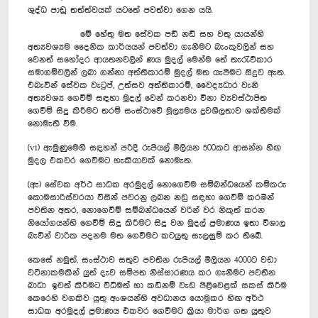
ශුද්ධ පාඩු තත්ත්වයක් යටතේ පවත්වා ගෙන යයි.
මේ හේතු මත සේවක පඩි නඩි සහ වතු යායන්හි
අත්‍යවශ්‍යම දෛනික කාර්යයන් පවත්වා ගැනීමට බැංකුවලින් සහ
වෙනත් සහෝදර ආයතනවලින් ණය මුදල් මෙන්ම තේ තැරැව්කාර
සමාගම්වලින් ලබා ගන්නා අත්තිකාරම් මුදල් මත යැපීමට සිදුව ඇත.
එබැවින් සේවක වැටුප්, උත්සව අත්තිකාරම්, වෛද්‍යධාර වැනි
අත්‍යවශ්‍ය ගෙවීම් සඳහා මුදල් වෙන් කරනවා විනා ව්‍යවස්ථාපිත
ගෙවීම් සිදු කිරීමට තරම් සංස්ථාවේ මූල්‍යමය ද්‍රවශීලතාව ශක්තිමක්
නොමැති වීම.
(vi) ඇමුණුමෙහි සඳහන් පරිදි රුපියල් මිලියන 500කට ආසන්න හිඟ
මුදල එකවර ගෙවීමට හැකියාවක් නොමැත.
(ඇ) සේවක අර්ථ සාධක අරමුදල් නොගෙවීම සම්බන්ධයෙන් කම්කරු
කොමසාරිස්වරයා විසින් පවරනු ලබන නඩු සඳහා ගෙවීම් කරමින්
පවතින අතර, නොගෙවීම් සම්බන්ධයෙන් වරින් වර නිකුත් කරන
නියෝගයන්හි ගෙවීම් සිදු කිරීමට සිදු වන මුදල් ප්‍රමාණය ඉතා විශාල
බැවින් වාරික පදනම මත ගෙවීමට කටයුතු සැලසුම් කර තිබේ.
කෙසේ නමුත්, සංස්ථාව සතුව පවතින රුපියල් මිලියන 4000ට වඩා
වටිනාකමකින් යුත් දැව සම්පත නිස්සාරණය කර ගැනීමට පවතින
බාධා ඉවත් කිරීමට විධිමත් හා කඩිනම් වැඩ පිළිවෙළක් සකස් කිරීම
කෙරෙහි වගකිව යුතු අංශයන්හි අවධානය යොමුකර හිඟ අර්ථ
සාධක අරමුදල් ප්‍රමාණය එකවර ගෙවීමට ක්‍රියා මාර්ග ගත යුතුව