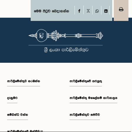
Facebook
මෙම පිටුව බෙදාගන්න
X
WhatsApp
LinkedIn
පාර්ලි‌මේන්තුව නරඹන්න
පාර්ලිමේන්තුවේ කටයුතු
දැනුමට
පාර්ලිමේන්තු මහලේකම් කාර්යාලය
සම්බන්ධ වන්න
පාර්ලිමේන්තුව සජීවීව
පාර්ලි‌මේන්තුවේ මන්ත්‍රීවරු