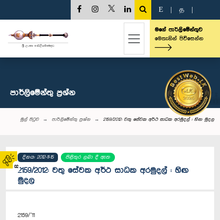
E
|
த
|
මගේ පාර්ලිමේන්තුව
මෙතැනින් පිවිසෙන්න
පාර්ලි‌මේන්තු‌ ප්‍රශ්න
මුල් පිටුව
පාර්ලි‌මේන්තු‌ ප්‍රශ්න
2159/2012: වතු සේවක අර්ථ සාධක අරමුදල් : හිඟ මුදල
දිනය: 2012-11-15
පිළිතුර ලබා දී ඇත
02
2159/2012: වතු සේවක අර්ථ සාධක අරමුදල් : හිඟ
මුදල
2159/’11