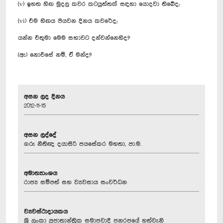
(v) ඉහත හිඟ මුදල කවර කටයුත්තක් සඳහා යොදවා තිබේද;
(vi) එම හිඟය පියවන දිනය කවරේද;
යන්න එතුමා මෙම සභාවට දන්වන්නෙහිද?
(ඇ) නොඑසේ නම්, ඒ මන්ද?
අසන ලද දිනය
2012-11-15
අසන ලද්දේ
ගරු නීතිඥ දයාසිරි ජයසේකර මහතා, පා.ම.
අමාත්‍යාංශය
රාජ්‍ය සම්පත් සහ ව්‍යවසාය සංවර්ධන
ව්‍යවස්ථාදායකය
ශ්‍රී ලංකා ප්‍රජාතාන්ත්‍රික සමාජවාදී ජනරජයේ හත්වැනි