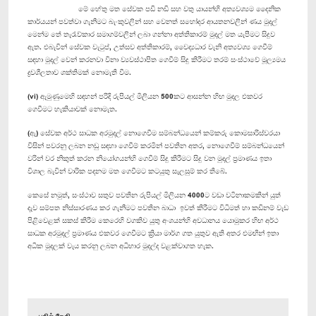
මේ හේතු මත සේවක පඩි නඩි සහ වතු යායන්හි අත්‍යවශ්‍යම දෛනික
කාර්යයන් පවත්වා ගැනීමට බැංකුවලින් සහ වෙනත් සහෝදර ආයතනවලින් ණය මුදල්
මෙන්ම තේ තැරැව්කාර සමාගම්වලින් ලබා ගන්නා අත්තිකාරම් මුදල් මත යැපීමට සිදුව
ඇත. එබැවින් සේවක වැටුප්, උත්සව අත්තිකාරම්, වෛද්‍යධාර වැනි අත්‍යවශ්‍ය ගෙවීම්
සඳහා මුදල් වෙන් කරනවා විනා ව්‍යවස්ථාපිත ගෙවීම් සිදු කිරීමට තරම් සංස්ථාවේ මූල්‍යමය
ද්‍රවශීලතාව ශක්තිමක් නොමැති වීම.
(vi) ඇමුණුමෙහි සඳහන් පරිදි රුපියල් මිලියන 500කට ආසන්න හිඟ මුදල එකවර
ගෙවීමට හැකියාවක් නොමැත.
(ඇ) සේවක අර්ථ සාධක අරමුදල් නොගෙවීම සම්බන්ධයෙන් කම්කරු කොමසාරිස්වරයා
විසින් පවරනු ලබන නඩු සඳහා ගෙවීම් කරමින් පවතින අතර, නොගෙවීම් සම්බන්ධයෙන්
වරින් වර නිකුත් කරන නියෝගයන්හි ගෙවීම් සිදු කිරීමට සිදු වන මුදල් ප්‍රමාණය ඉතා
විශාල බැවින් වාරික පදනම මත ගෙවීමට කටයුතු සැලසුම් කර තිබේ.
කෙසේ නමුත්, සංස්ථාව සතුව පවතින රුපියල් මිලියන 4000ට වඩා වටිනාකමකින් යුත්
දැව සම්පත නිස්සාරණය කර ගැනීමට පවතින බාධා ඉවත් කිරීමට විධිමත් හා කඩිනම් වැඩ
පිළිවෙළක් සකස් කිරීම කෙරෙහි වගකිව යුතු අංශයන්හි අවධානය යොමුකර හිඟ අර්ථ
සාධක අරමුදල් ප්‍රමාණය එකවර ගෙවීමට ක්‍රියා මාර්ග ගත යුතුව ඇති අතර එමඟින් ඉතා
අධික මුදලක් වැය කරනු ලබන අධිභාර මුදල්ද වළක්වාගත හැක.
பதில் தேதி