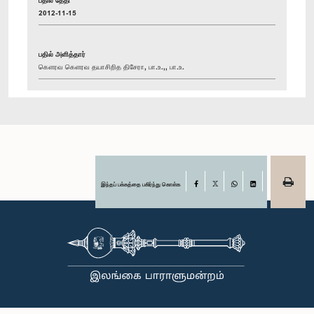
2012-11-15
பதில் அளித்தார்
கௌரவ கௌரவ தயாசிறித திசேரா, பா.உ.,, பா.உ.
இந்தப் பக்கத்தை பகிர்ந்து கொள்க
Facebook
X
WhatsApp
LinkedIn