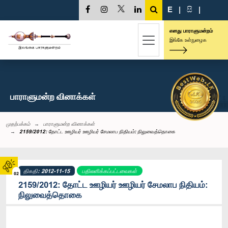
E
|
සි
|
எனது பாராளுமன்றம்
இங்கே உள்நுழைக
பாராளுமன்ற வினாக்கள்
முதற்பக்கம்
பாராளுமன்ற வினாக்கள்
2159/2012: தோட்ட ஊழியர் ஊழியர் சேமலாப நிதியம்: நிலுவைத்தொகை
திகதி: 2012-11-15
பதிலளிக்கப்பட்டவைகள்
02
2159/2012: தோட்ட ஊழியர் ஊழியர் சேமலாப நிதியம்:
நிலுவைத்தொகை