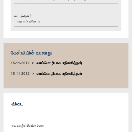
கூட்டத்தொடர்
1 வது கூட்டத்தொடர்
கேள்வியின் வரலாறு
15-11-2012
வாய்மொழியாக பதிலளித்தார்
15-11-2012
வாய்மொழியாக பதிலளித்தார்
விடை
ගරු දයාශ්‍රිත තිසේරා මහතා