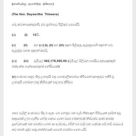
(மாண்புமிகு தயாசிறித திஸேரா)
(The Hon. Dayasritha Thissera)
ගරු කථානායකතුමනි, එම ප්‍රශ්නයට පිළිතුර මෙසේයි.
(අ) (i) 12යි.
(අ) (ii) සහ (ආ) (i), (ii) සහ (iii) සඳහා පිළිතුරු ඇමුණුමෙහි සඳහන් වේ.
ඇමුණුම පහත සඳහන් කරමි.
(ආ) (iv) රුපියල් 492,178,500.00 (රුපියල් මිලියන හාරසිය අනූදෙකකුත්
එක්ලක්ෂ හැත්තෑඅටදහස් පන්සියයක්)
(v) සංස්ථාව සතුව තිබූ ලාභදායී වතු පෞද්ගලීකරණය කිරීමෙන් අනතුරුව ඉතිරි වූ
ලාභදායී නොවන වතු කිහිපයක් පාලනය කිරීමට
රාජ්‍ය වැවිලි සංස්ථාවට සිදු ව ඇත. මේ හේතුව මත වැඩි නිෂ්පාදන පිරිවැයක් දරමින් අඩු
ආදායමක් ලබා ගැනීම හේතු කොට ගෙන වසර ගණනාවක් තිස්සේම ඍණ කාරක
ප්‍රාග්ධනයක් මත පවත්වා ගෙන ආ සංස්ථාව, වරින් වර වැඩි වන සේවක පඩි නඩි මධ්‍යයේ
තව තවත් ශුද්ධ පාඩු තත්ත්වයක් යටතේ පවත්වා ගෙන යයි.