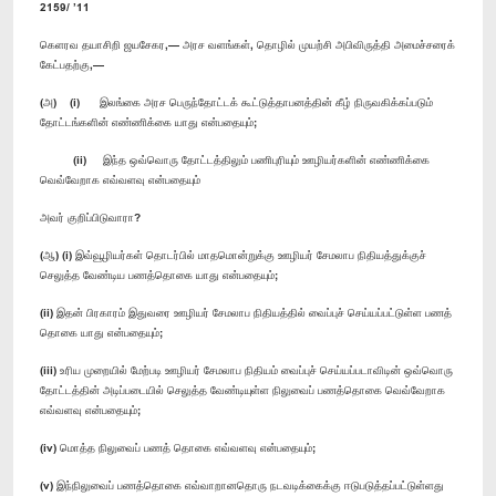
2159/ ’11
கெளரவ தயாசிறி ஜயசேகர,— அரச வளங்கள், தொழில் முயற்சி அபிவிருத்தி அமைச்சரைக்
கேட்பதற்கு,—
(அ) (i) இலங்கை அரச பெருந்தோட்டக் கூட்டுத்தாபனத்தின் கீழ் நிருவகிக்கப்படும்
தோட்டங்களின் எண்ணிக்கை யாது என்பதையும்;
(ii) இந்த ஒவ்வொரு தோட்டத்திலும் பணிபுரியும் ஊழியர்களின் எண்ணிக்கை
வெவ்வேறாக எவ்வளவு என்பதையும்
அவர் குறிப்பிடுவாரா?
(ஆ) (i) இவ்வூழியர்கள் தொடர்பில் மாதமொன்றுக்கு ஊழியர் சேமலாப நிதியத்துக்குச்
செலுத்த வேண்டிய பணத்தொகை யாது என்பதையும்;
(ii) இதன் பிரகாரம் இதுவரை ஊழியர் சேமலாப நிதியத்தில் வைப்புச் செய்யப்பட்டுள்ள பணத்
தொகை யாது என்பதையும்;
(iii) உரிய முறையில் மேற்படி ஊழியர் சேமலாப நிதியம் வைப்புச் செய்யப்படாவிடின் ஒவ்வொரு
தோட்டத்தின் அடிப்படையில் செலுத்த வேண்டியுள்ள நிலுவைப் பணத்தொகை வெவ்வேறாக
எவ்வளவு என்பதையும்;
(iv) மொத்த நிலுவைப் பணத் தொகை எவ்வளவு என்பதையும்;
(v) இந்நிலுவைப் பணத்தொகை எவ்வாறானதொரு நடவடிக்கைக்கு ஈடுபடுத்தப்பட்டுள்ளது