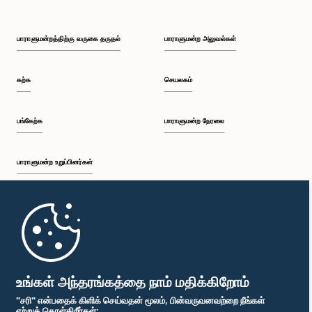
பாராளுமன்றத்திற்கு வருகை தருதல்
பாராளுமன்ற அலுவல்கள்
கற்க
செயலகம்
பங்கேற்க
பாராளுமன்ற நேரலை
பாராளுமன்ற உறுப்பினர்கள்
முதற்பக்கம்
பாராளுமன்ற கையடக்க செயலி
உங்கள் அந்தரங்கத்தை நாம் மதிக்கிறோம்
"சரி" என்பதைக் கிளிக் செய்வதன் மூலம், பின்வருவனவற்றை நீங்கள்
ஏற்றுக் கொள்கிறீர்கள்: