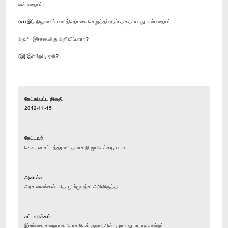
என்பதையும்;
(vi) இந் நிலுவைப் பணத்தொகை செலுத்தப்படும் திகதி யாது என்பதையும்
அவர் இச்சபைக்கு அறிவிப்பாரா?
(இ) இன்றேல், ஏன்?
கேட்கப்பட்ட திகதி
2012-11-15
கேட்டவர்
கௌரவ சட்டத்தரணி தயாசிறி ஜயசேக்கர, பா.உ.
அமைச்சு
அரச வளங்கள், தொழில்முயற்சி அபிவிருத்தி
சட்டவாக்கம்
இலங்கை சனநாயக சோசலிசக் குடியரசின் ஏழாவது பாராளுமன்றம்