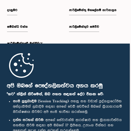
දැනුමට
පාර්ලිමේන්තු මහලේකම් කාර්යාලය
සම්බන්ධ වන්න
පාර්ලිමේන්තුව සජීවීව
පාර්ලි‌මේන්තුවේ මන්ත්‍රීවරු
මුල් පිටුව
පාර්ලිමේන්තු ජංගම යෙදුම
අපි ඔබගේ පෞද්ගලිකත්වය අගය කරමු
"හරි" ක්ලික් කිරීමෙන්, ඔබ පහත සඳහන් දේට එකඟ වේ:
සැසි ලුහුබැඳීම (Session Tracking):
පහසු සහ වඩාත් පුද්ගලාරෝපිත
අත්දැකීමක් ලබාදීම සඳහා අපගේ වෙබ් අඩවියේ ඔබගේ ක්‍රියාකාරකම්
නිරීක්ෂණය කිරීමට අපි සැසි භාවිතා කරන්නෙමු.
අප හා සම්බන්ධ වී සිටින්න :
දත්ත සටහන් කිරීම:
අපගේ සේවාවන්හි ආරක්ෂාව සහ ක්‍රියාකාරීත්වය
සහතික කිරීම සඳහා අපි ඔබගේ IP ලිපිනය, උපාංග විස්තර සහ
අනෙකුත් අදාළ දත්ත සටහන් කරගන්නෙමු.