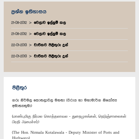
ප්‍රශ්න ඉතිහාසය
21-08-2012
වෙලාව ඉල්ලුම් කල
21-08-2012
වෙලාව ඉල්ලුම් කල
22-01-2013
වාචිකව පිළිතුරු දුන්
22-01-2013
වාචිකව පිළිතුරු දුන්
පිළිතුර
ගරු නිර්මල කොතලාවල මහතා (වරාය හා මහාමාර්ග නියෝජ්‍ය
අමාත්‍යතුමා)
(மாண்புமிகு நிர்மல கொத்தலாவல - துறைமுகங்கள், நெடுஞ்சாலைகள்
பிரதி அமைச்சர்)
(The Hon. Nirmala Kotalawala - Deputy Minister of Ports and
Highways)