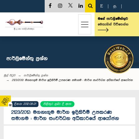
E
|
த
|
මගේ පාර්ලිමේන්තුව
මෙතැනින් පිවිසෙන්න
පාර්ලි‌මේන්තු‌ ප්‍රශ්න
මුල් පිටුව
පාර්ලි‌මේන්තු‌ ප්‍රශ්න
2123/2012: මගනැගුම මාර්ග ඉදිකිරීම් උපකරණ සමාගම : මාර්ග සංවර්ධන අධිකාරියේ ආයෝජන
දිනය: 2012-08-21
පිළිතුර ලබා දී ඇත
02
2123/2012: මගනැගුම මාර්ග ඉදිකිරීම් උපකරණ
සමාගම : මාර්ග සංවර්ධන අධිකාරියේ ආයෝජන