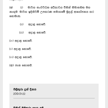
(අ) (i) මාර්ග සංවර්ධන අධිකාරිය විසින් සීමාසහිත මග
නැගුම මාර්ග ඉදිකිරීම් උපකරණ සමාගමේ මුදල් ආයෝජනය කර
නොමැත.
(ii) අදාළ නොවේ.
(iii) අදාළ නොවේ.
(iv) අදාළ නොවේ.
(v) අදාළ නොවේ.
(vi) අදාළ නොවේ.
(ආ) පැන නොනගී.
පිළිතුරු දුන් දිනය
2013-01-22