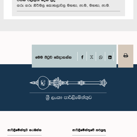
විසින් පිළිතුරු දෙන ලදී
ගරු ගරු නිර්මල කොතලාවල මහතා, පා.ම., මහතා, පා.ම.
Facebook
මෙම පිටුව බෙදාගන්න
X
WhatsApp
LinkedIn
පාර්ලි‌මේන්තුව නරඹන්න
පාර්ලිමේන්තුවේ කටයුතු