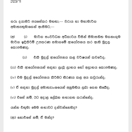
2123/’11
ගරු දයාසිරි ජයසේකර මහතා,— වරාය හා මහාමාර්ග
අමාත්‍යතුමාගෙන් ඇසීමට,—
(අ) (i) මාර්ග සංවර්ධන අධිකාරිය විසින් සීමාසහිත මගනැගුම
මාර්ග ඉදිකිරීම් උපකරණ සමාගමේ ආයෝජනය කර ඇති මුදල
කොපමණද;
(ii) එකී මුදල් ආයෝජනය කළ වර්ෂයන් කවරේද;
(iii) එකී ආයෝජනයන් සඳහා ලැබූ ලාභය හෝ අලාභය කොපමණද;
(iv) එම මුදල් අයෝජනය කිරීමට තීරණය කළ අය කවුරුන්ද;
(v) ඒ සඳහා මුදල් අමාත්‍යාංශයෙන් අනුමතිය ලබා ගෙන තිබේද;
(vi) එසේ නම්, ඊට අදාළ ලේඛන සභාගත කරන්නේද;
යන්න එතුමා මෙම සභාවට දන්වන්නෙහිද?
(ආ) නොඑසේ නම්, ඒ මන්ද?