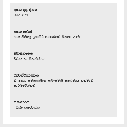
අසන ලද දිනය
2012-08-21
අසන ලද්දේ
ගරු නීතිඥ දයාසිරි ජයසේකර මහතා, පා.ම.
අමාත්‍යාංශය
වරාය හා මහාමාර්ග
ව්‍යවස්ථාදායකය
ශ්‍රී ලංකා ප්‍රජාතාන්ත්‍රික සමාජවාදී ජනරජයේ හත්වැනි
පාර්ලිමේන්තුව
සභාවාරය
1 වැනි සභාවාරය