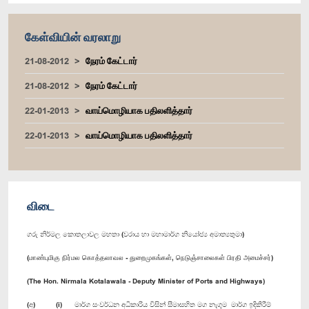
கேள்வியின் வரலாறு
21-08-2012
நேரம் கேட்டார்
21-08-2012
நேரம் கேட்டார்
22-01-2013
வாய்மொழியாக பதிலளித்தார்
22-01-2013
வாய்மொழியாக பதிலளித்தார்
விடை
ගරු නිර්මල කොතලාවල මහතා (වරාය හා මහාමාර්ග නියෝජ්‍ය අමාත්‍යතුමා)
(மாண்புமிகு நிர்மல கொத்தலாவல - துறைமுகங்கள், நெடுஞ்சாலைகள் பிரதி அமைச்சர்)
(The Hon. Nirmala Kotalawala - Deputy Minister of Ports and Highways)
(අ) (i) මාර්ග සංවර්ධන අධිකාරිය විසින් සීමාසහිත මග නැගුම මාර්ග ඉදිකිරීම්