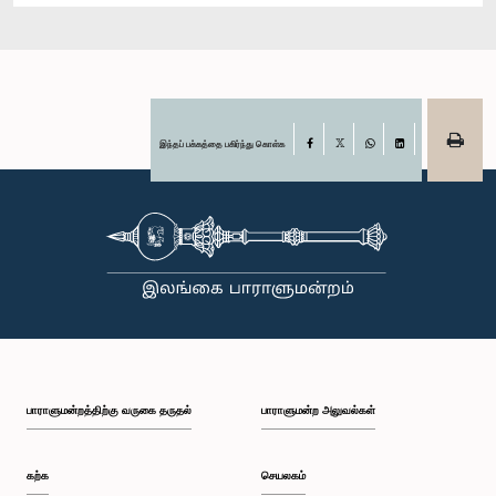
இந்தப் பக்கத்தை பகிர்ந்து கொள்க
Facebook
X
WhatsApp
LinkedIn
பாராளுமன்றத்திற்கு வருகை தருதல்
பாராளுமன்ற அலுவல்கள்
கற்க
செயலகம்