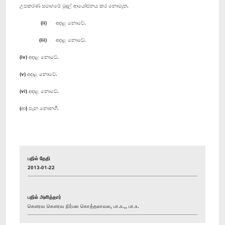
උපකරණ සමාගමේ මුදල් ආයෝජනය කර නොමැත.
(ii) අදාළ නොවේ.
(iii) අදාළ නොවේ.
(iv) අදාළ නොවේ.
(v) අදාළ නොවේ.
(vi) අදාළ නොවේ.
(ආ) පැන නොනගී.
பதில் தேதி
2013-01-22
பதில் அளித்தார்
கௌரவ கௌரவ நிர்மல கொத்தலாவல, பா.உ.,, பா.உ.