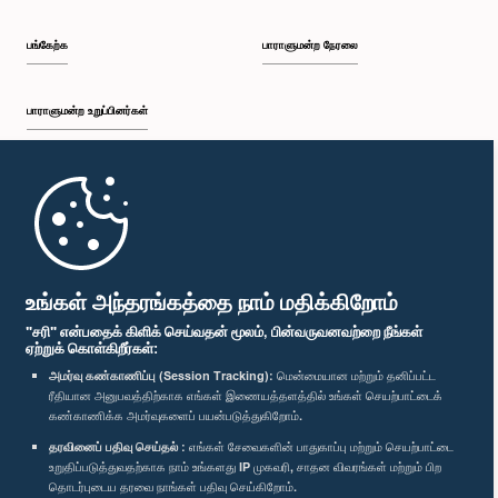
பங்கேற்க
பாராளுமன்ற நேரலை
பாராளுமன்ற உறுப்பினர்கள்
முதற்பக்கம்
பாராளுமன்ற கையடக்க செயலி
உங்கள் அந்தரங்கத்தை நாம் மதிக்கிறோம்
"சரி" என்பதைக் கிளிக் செய்வதன் மூலம், பின்வருவனவற்றை நீங்கள்
ஏற்றுக் கொள்கிறீர்கள்:
அமர்வு கண்காணிப்பு (Session Tracking):
மென்மையான மற்றும் தனிப்பட்ட
ரீதியான அனுபவத்திற்காக எங்கள் இணையத்தளத்தில் உங்கள் செயற்பாட்டைக்
எம்மை பின்தொடர்க :
கண்காணிக்க அமர்வுகளைப் பயன்படுத்துகிறோம்.
தரவினைப் பதிவு செய்தல் :
எங்கள் சேவைகளின் பாதுகாப்பு மற்றும் செயற்பாட்டை
விருதுகள்
உறுதிப்படுத்துவதற்காக நாம் உங்களது IP முகவரி, சாதன விவரங்கள் மற்றும் பிற
தொடர்புடைய தரவை நாங்கள் பதிவு செய்கிறோம்.