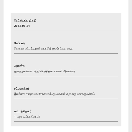
கேட்கப்பட்ட திகதி
2012-08-21
கேட்டவர்
கௌரவ சட்டத்தரணி தயாசிறி ஜயசேக்கர, பா.உ.
அமைச்சு
துறைமுகங்கள் மற்றும் நெடுஞ்சாலைகள் அமைச்சர்
சட்டவாக்கம்
இலங்கை சனநாயக சோசலிசக் குடியரசின் ஏழாவது பாராளுமன்றம்
கூட்டத்தொடர்
1 வது கூட்டத்தொடர்