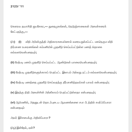
2123/ ’11
கெளரவ தயாசிறி ஜயசேகர,— துறைமுகங்கள், நெடுஞ்சாலைகள் அமைச்சரைக்
கேட்பதற்கு,—
(அ) (i) வீதி அபிவிருத்தி அதிகாரசபையினால் வரையறுக்கப்பட்ட மகநெகும வீதி
நிர்மாண உபகரணங்கள் கம்பனியில் முதலீடு செய்யப்பட்டுள்ள பணத் தொகை
எவ்வளவென்பதையும்;
(ii) மேற்படி பணம் முதலீடு செய்யப்பட்ட ஆண்டுகள் யாவையென்பதையும்;
(iii) மேற்படி முதலீடுகளுக்காகப் பெறப்பட்ட இலாபம் அல்லது நட்டம் எவ்வளவென்பதையும்;
(iv) மேற்படி பணத்தை முதலீடு செய்வதற்கு தீர்மானித்தவர்கள் யாவர் என்பதையும்;
(v) இதற்கு நிதி அமைச்சின் அங்கீகாரம் பெறப்பட்டுள்ளதா என்பதையும்;
(vi) ஆமெனில், அதனுடன் தொடர்புடைய ஆவணங்களை சபா பீடத்தில் சமர்ப்பிப்பாரா
என்பதையும்
அவர் இச்சபைக்கு அறிவிப்பாரா?
(ஆ) இன்றேல், ஏன்?