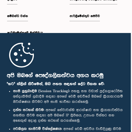
සම්බන්ධ වන්න
පාර්ලිමේන්තුව සජීවීව
පාර්ලි‌මේන්තුවේ මන්ත්‍රීවරු
මුල් පිටුව
පාර්ලිමේන්තු ජංගම යෙදුම
අපි ඔබගේ පෞද්ගලිකත්වය අගය කරමු
"හරි" ක්ලික් කිරීමෙන්, ඔබ පහත සඳහන් දේට එකඟ වේ:
සැසි ලුහුබැඳීම (Session Tracking):
පහසු සහ වඩාත් පුද්ගලාරෝපිත
අත්දැකීමක් ලබාදීම සඳහා අපගේ වෙබ් අඩවියේ ඔබගේ ක්‍රියාකාරකම්
නිරීක්ෂණය කිරීමට අපි සැසි භාවිතා කරන්නෙමු.
අප හා සම්බන්ධ වී සිටින්න :
දත්ත සටහන් කිරීම:
අපගේ සේවාවන්හි ආරක්ෂාව සහ ක්‍රියාකාරීත්වය
සහතික කිරීම සඳහා අපි ඔබගේ IP ලිපිනය, උපාංග විස්තර සහ
අනෙකුත් අදාළ දත්ත සටහන් කරගන්නෙමු.
සම්මාන
පරිශීලක හැසිරීම් විශ්ලේෂණය:
අපගේ වෙබ් අඩවිය වැඩිදියුණු කිරීම