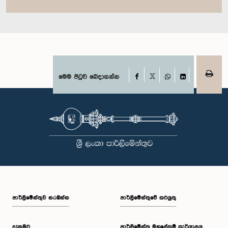
Facebook
මෙම පිටුව බෙදාගන්න
X
WhatsApp
LinkedIn
පාර්ලි‌මේන්තුව නරඹන්න
පාර්ලිමේන්තුවේ කටයුතු
දැනුමට
පාර්ලිමේන්තු මහලේකම් කාර්යාලය