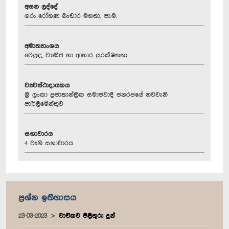
අසන ලද්දේ
ගරු රෝහණ බංඩාර මහතා, පා.ම.
අමාත්‍යාංශය
වෙළඳ, වාණිජ හා ආහාර සුරක්ෂිතතා
ව්‍යවස්ථාදායකය
ශ්‍රී ලංකා ප්‍රජාතාන්ත්‍රික සමාජවාදී ජනරජයේ නවවැනි
පාර්ලිමේන්තුව
සභාවාරය
4 වැනි සභාවාරය
ප්‍රශ්න ඉතිහාසය
23-03-2023
වාචිකව පිළිතුරු දුන්