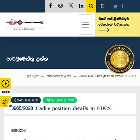
E
|
த
|
මගේ පාර්ලිමේන්තුව
මෙතැනින් පිවිසෙන්න
පාර්ලි‌මේන්තු‌ ප්‍රශ්න
මුල් පිටුව
පාර්ලි‌මේන්තු‌ ප්‍රශ්න
0865/2023: Cadre position details in EDCS
බලන්න
දිනය: 2023-03-23
පිළිතුර ලබා දී ඇත
02
0865/2023: Cadre position details in EDCS
865/2023