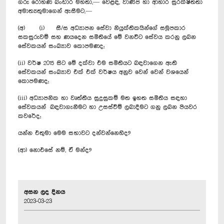
ගරු රෝහණ බංඩාර මහතා,— වෙළඳ, වාණිජ හා ආහාර සුරක්ෂිතතා
අමාත්‍යතුමාගෙන් ඇසීමට,—
(අ) (i) සී/ස අධ්‍යාපන සේවා නියුක්තිකයින්ගේ සමූපකාර
සකසුරුවම් සහ ණයදෙන සමිතියේ මේ වනවිට සේවය කරනු ලබන
සේවකයන් සංඛ්‍යාව කොපමණද;
(ii) වර්ෂ 2015 සිට මේ දක්වා එම සමිතියට බඳවාගෙන ඇති
සේවකයන් සංඛ්‍යාව එක් එක් වර්ෂය අනුව වෙන් වෙන් වශයෙන්
කොපමණද;
(iii) අධ්‍යාපනික හා වෘත්තීය සුදුසුකම් මත ඉහත සමිතිය සඳහා
සේවකයන් බඳවාගැනීමට හා උසස්වීම් ලබාදීමට ගනු ලබන පියවර
කවරේද;
යන්න එතුමා මෙම සභාවට දන්වන්නෙහිද?
(ආ) නොඑසේ නම්, ඒ මන්ද?
අසන ලද දිනය
2023-03-23