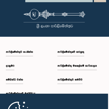
පාර්ලි‌මේන්තුව නරඹන්න
පාර්ලිමේන්තුවේ කටයුතු
දැනුමට
පාර්ලිමේන්තු මහලේකම් කාර්යාලය
සම්බන්ධ වන්න
පාර්ලිමේන්තුව සජීවීව
පාර්ලි‌මේන්තුවේ මන්ත්‍රීවරු
මුල් පිටුව