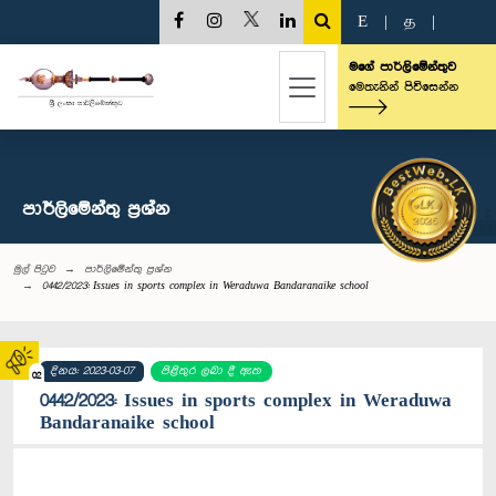
E
|
த
|
මගේ පාර්ලිමේන්තුව
මෙතැනින් පිවිසෙන්න
පාර්ලි‌මේන්තු‌ ප්‍රශ්න
මුල් පිටුව
පාර්ලි‌මේන්තු‌ ප්‍රශ්න
0442/2023: Issues in sports complex in Weraduwa Bandaranaike school
දිනය: 2023-03-07
පිළිතුර ලබා දී ඇත
02
0442/2023: Issues in sports complex in Weraduwa
Bandaranaike school