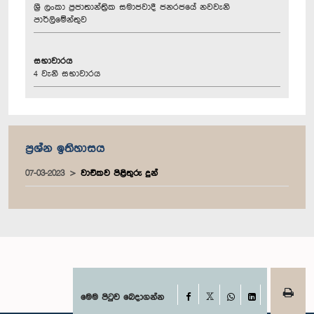
ශ්‍රී ලංකා ප්‍රජාතාන්ත්‍රික සමාජවාදී ජනරජයේ නවවැනි
පාර්ලිමේන්තුව
සභාවාරය
4 වැනි සභාවාරය
ප්‍රශ්න ඉතිහාසය
07-03-2023
වාචිකව පිළිතුරු දුන්
Facebook
මෙම පිටුව බෙදාගන්න
X
WhatsApp
LinkedIn