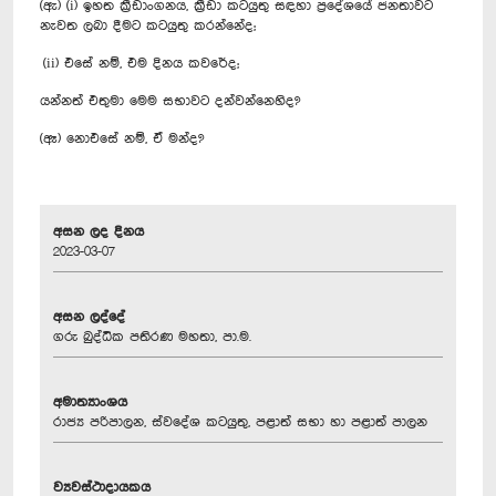
(ඇ) (i) ඉහත ක්‍රීඩාංගනය, ක්‍රීඩා කටයුතු සඳහා ප්‍රදේශයේ ජනතාවට
නැවත ලබා දීමට කටයුතු කරන්නේද;
(ii) එසේ නම්, එම දිනය කවරේද;
යන්නත් එතුමා මෙම සභාවට දන්වන්නෙහිද?
(ඈ) නොඑසේ නම්, ඒ මන්ද?
අසන ලද දිනය
2023-03-07
අසන ලද්දේ
ගරු බුද්ධික පතිරණ මහතා, පා.ම.
අමාත්‍යාංශය
රාජ්‍ය පරිපාලන, ස්වදේශ කටයුතු, පළාත් සභා හා පළාත් පාලන
ව්‍යවස්ථාදායකය