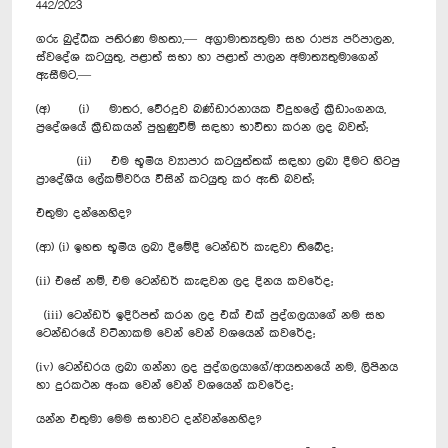
442/2023
ගරු බුද්ධික පතිරණ මහතා,— අග්‍රාමාත්‍යතුමා සහ රාජ්‍ය පරිපාලන,
ස්වදේශ කටයුතු, පළාත් සභා හා පළාත් පාලන අමාත්‍යතුමාගෙන්
ඇසීමට,—
(අ) (i) මාතර, වේරදූව බණ්ඩාරනායක විදුහලේ ක්‍රීඩාංගනය,
ප්‍රදේශයේ ක්‍රීඩකයන් පුහුණුවීම් සඳහා භාවිතා කරන ලද බවත්;
(ii) එම භූමිය ව්‍යාපාර කටයුත්තක් සඳහා ලබා දීමට හිටපු
ප්‍රාදේශීය ලේකම්වරිය විසින් කටයුතු කර ඇති බවත්;
එතුමා දන්නෙහිද?
(ආ) (i) ඉහත භූමිය ලබා දීමේදී ටෙන්ඩර් කැඳවා තිබේද;
(ii) එසේ නම්, එම ටෙන්ඩර් කැඳවන ලද දිනය කවරේද;
(iii) ටෙන්ඩර් ඉදිරිපත් කරන ලද එක් එක් පුද්ගලයාගේ නම සහ
ටෙන්ඩරයේ වටිනාකම වෙන් වෙන් වශයෙන් කවරේද;
(iv) ටෙන්ඩරය ලබා ගන්නා ලද පුද්ගලයාගේ/ආයතනයේ නම, ලිපිනය
හා දුරකථන අංක ‍වෙන් වෙන් වශයෙන් කවරේද;
යන්න එතුමා මෙම සභාවට දන්වන්නෙහිද?