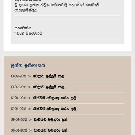
ශ්‍රී ලංකා ප්‍රජාතාන්ත්‍රික සමාජවාදී ජනරජයේ හත්වැනි
පාර්ලිමේන්තුව
සභාවාරය
1 වැනි සභාවාරය
ප්‍රශ්න ඉතිහාසය
10-02-2012
වෙලාව ඉල්ලුම් කල
10-02-2012
වෙලාව ඉල්ලුම් කල
17-04-2012
රැස්වීම් අවලංගු කරන ලදී
17-04-2012
රැස්වීම් අවලංගු කරන ලදී
06-06-2012
වාචිකව පිළිතුරු දුන්
06-06-2012
වාචිකව පිළිතුරු දුන්