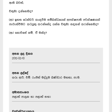
ඇති බවත්;
එතුමා දන්නෙහිද?
(ආ) ඉහත ටෙන්ඩර් කැඳවීම සම්බන්ධයෙන් අපක්ෂපාතී පරීක්ෂණයක්
පැවැත්වීමට කටයුතු කරන්නේද යන්න එතුමා සඳහන් කරන්නෙහිද?
(ඇ) නොඑසේ නම්, ඒ මන්ද?
අසන ලද දිනය
2012-02-10
අසන ලද්දේ
ගරු ආර්. එම්. රංජිත් මද්දුම බණ්ඩාර මහතා, පා.ම.
අමාත්‍යාංශය
පළාත් පාලන හා පළාත් සභා
ව්‍යවස්ථාදායකය