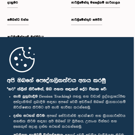
දැනුමට
පාර්ලිමේන්තු මහලේකම් කාර්යාලය
සම්බන්ධ වන්න
පාර්ලිමේන්තුව සජීවීව
පාර්ලි‌මේන්තුවේ මන්ත්‍රීවරු
මුල් පිටුව
පාර්ලිමේන්තු ජංගම යෙදුම
අපි ඔබගේ පෞද්ගලිකත්වය අගය කරමු
"හරි" ක්ලික් කිරීමෙන්, ඔබ පහත සඳහන් දේට එකඟ වේ:
සැසි ලුහුබැඳීම (Session Tracking):
පහසු සහ වඩාත් පුද්ගලාරෝපිත
අත්දැකීමක් ලබාදීම සඳහා අපගේ වෙබ් අඩවියේ ඔබගේ ක්‍රියාකාරකම්
නිරීක්ෂණය කිරීමට අපි සැසි භාවිතා කරන්නෙමු.
අප හා සම්බන්ධ වී සිටින්න :
දත්ත සටහන් කිරීම:
අපගේ සේවාවන්හි ආරක්ෂාව සහ ක්‍රියාකාරීත්වය
සහතික කිරීම සඳහා අපි ඔබගේ IP ලිපිනය, උපාංග විස්තර සහ
අනෙකුත් අදාළ දත්ත සටහන් කරගන්නෙමු.
සම්මාන