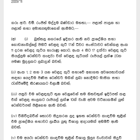
2001/’11
ගරු ආර්. එම්. රංජිත් මද්දුම බණ්ඩාර මහතා,— පළාත් පාලන හා
පළාත් සභා අමාත්‍යතුමාගෙන් ඇසීමට,—
(අ) (i) බුත්තල නගරයේ ඉදිකර ඇති නව ප්‍රාදේශීය සභා
ගොඩනැගිල්ලේ පිහිටි වෙළඳ කුටි 17න් ධීවර සංස්ථාවට වෙන්කළ අංක
11 දරන වෙළද කුටිය හැරුණු කොට, අංක 4 සිට 17 දක්වා වෙළඳ කුටි
සියල්ලම ටෙන්ඩර් කැඳවා එක් වෙළඳ කුටියක් රුපියල් ලක්ෂ 20ක
පමණ මුදලකට ලබාදුන් බවත්;
(ii) අංක 1, 2 සහ 3 යන වෙළද කුටි සභාවේ අනාගත අවශ්‍යතාවයන්
සඳහා යෙදවීම පිණිස ටෙන්ඩර් මගින් ලබා නොදීමට මාසික සභා
රැස්වීමේදී තීරණයකට එළැඹි බවත්;
(iii) පසුව එම වෙළඳකුටි තුන වෙනුවෙන් තම හිතවතුන් ඉදිරිපත් කළ
එක් වෙළඳ සැලකට රුපියල් ලක්ෂ 10ක් වැනි අවම වටිනාකමින් යුත්
ටෙන්ඩර්පත් පිළිගෙන ඇති බවත්;
(iv) විනිවිදබවින් තොරව සිදුකරන ලද ඉහත ටෙන්ඩර් කැඳවීම තුළින්
එම ප්‍රා‍දේශීය සභාවට ලැබිය යුතු විශාල ආදායමක් අහිමිවී ඇති
බවත්;
(v) එම අයථා ටෙන්ඩර් කැඳවීම තුළින් විශාල මූල්‍ය වංචාවක් සිදුවී