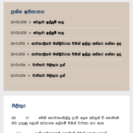
ප්‍රශ්න ඉතිහාසය
20-03-2013
වෙලාව ඉල්ලුම් කල
20-03-2013
වෙලාව ඉල්ලුම් කල
28-11-2013
තාවකාලිකව මන්ත්‍රීවරයා විසින් ඉල්ලා අස්කර ගන්නා ලද
28-11-2013
තාවකාලිකව මන්ත්‍රීවරයා විසින් ඉල්ලා අස්කර ගන්නා ලද
22-01-2014
වාචිකව පිළිතුරු දුන්
22-01-2014
වාචිකව පිළිතුරු දුන්
පිළිතුර
(අ) (i) මෙකී ගොඩනැඟිල්ල දැඩි ලෙස අබලන් වී නොමැති
බව දකුණු පළාත් අධ්‍යාපන ලේකම් විසින් වාර්තා කර ඇත.