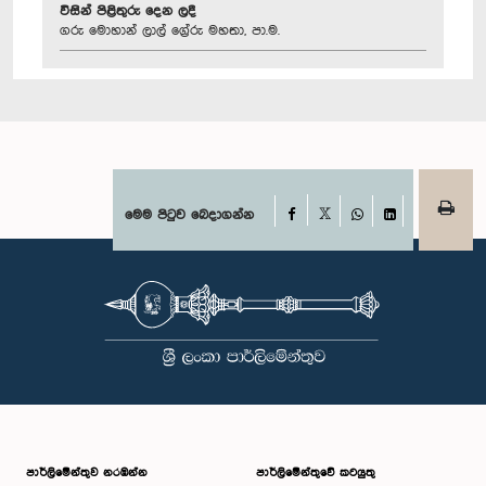
විසින් පිළිතුරු දෙන ලදී
ගරු මොහාන් ලාල් ග්‍රේරු මහතා, පා.ම.
Facebook
මෙම පිටුව බෙදාගන්න
X
WhatsApp
LinkedIn
පාර්ලි‌මේන්තුව නරඹන්න
පාර්ලිමේන්තුවේ කටයුතු