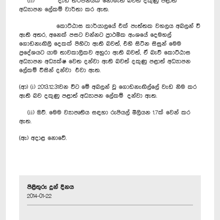
(ii) දැඩි තර්ජනයක් නොමැති බවත් දකුණු පළාත්
අධ්‍යාපන ලේකම් වාර්තා කර ඇත.
කොට්ඨාස කාර්යාලයේ එක් පැත්තක වහලය අබලන් වී
ඇති අතර, අනෙක් පසට වන්නට ප්‍රාථමික අංශයේ දෙමහල්
ගොඩනැඟිලි දෙකක් පිහිටා ඇති බවත්, එහි සිටින සිසුන් මෙම
ප්‍රදේශයට යාම තාවකාලිකව අහුරා ඇති බවත්, ඒ බැව් කොට්ඨාස
අධ්‍යාපන අධ්‍යක්ෂ වෙත දන්වා ඇති බවත් දකුණු පළාත් අධ්‍යාපන
ලේකම් විසින් දන්වා එවා ඇත.
(ආ) (i) 2013.12.31වන විට මේ අබලන් වූ ගොඩනැඟිල්ලේ වැඩ නිම කර
ඇති බව දකුණු පළාත් අධ්‍යාපන ලේකම් දන්වා ඇත.
(ii) ඔව්. මෙම ව්‍යාපෘතිය සඳහා රුපියල් මිලියන 1.7ක් වෙන් කර
ඇත.
(ඇ) අදාළ නොවේ.
පිළිතුරු දුන් දිනය
2014-01-22