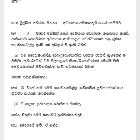
1971/’11
ගරු බුද්ධික පතිරණ මහතා,— අධ්‍යාපන අමාත්‍යතුමාගෙන් ඇසීමට,—
(අ) (i) මාතර දිස්ත්‍රික්කයේ, දෙනියාය අධ්‍යාපන කලාපයට අයත්,
පස්ගොඩ කොට්ඨාස අධ්‍යාපන කාර්යාලය පවත්වාගෙන යනු ලබන
ගොඩනැගිල්ල දැඩි සේ අබලන් වී ඇති බවත්;
(ii) එම ගොඩනැගිල්ල මාර/ඌරුබොක්ක ජාතික පාසල් භූමියෙහි ම
පිහිටා ඇති බැවින්, එම විද්‍යාලයේ ශිෂ්‍ය/ශිෂ්‍යාවන්ගේ මෙන්ම එහි
සේවකයින්ගේ ජීවිතවලටද දැඩි තර්ජනයක් බවත්;
එතුමා පිළිගන්නෙහිද?
(ආ) (i) එසේ නම්, මෙම ගොඩනැගිල්ල කඩිනමින් ප්‍රතිසංස්කරණය
කිරීමට කටයුතු කරන්නේද;
(ii) ඒ සඳහා ප්‍රතිපාදන වෙන්කර තිබේද;
යන්න එතුමා මෙම සභාවට දන්වන්නෙහිද?
(ඇ) නොඑසේ නම්, ඒ මන්ද?