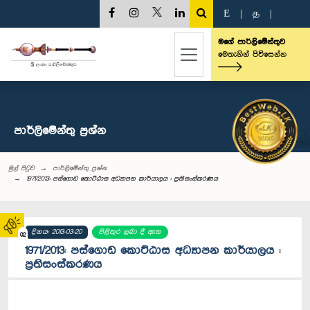
E
|
த
|
මගේ පාර්ලිමේන්තුව
මෙතැනින් පිවිසෙන්න
පාර්ලි‌මේන්තු‌ ප්‍රශ්න
මුල් පිටුව
පාර්ලි‌මේන්තු‌ ප්‍රශ්න
1971/2013: පස්ගොඩ කොට්ඨාස අධ්‍යාපන කාර්යාලය : ප්‍රතිසංස්කරණය
දිනය: 2013-03-20
පිළිතුර ලබා දී ඇත
02
1971/2013: පස්ගොඩ කොට්ඨාස අධ්‍යාපන කාර්යාලය :
ප්‍රතිසංස්කරණය