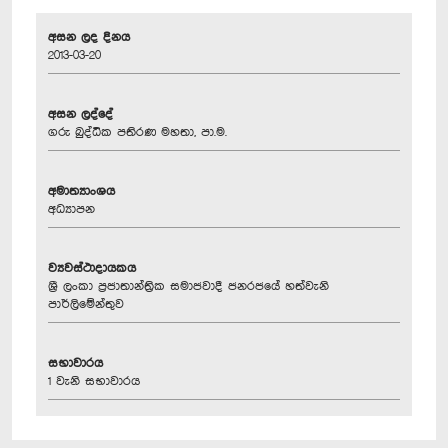
අසන ලද දිනය
2013-03-20
අසන ලද්දේ
ගරු බුද්ධික පතිරණ මහතා, පා.ම.
අමාත්‍යාංශය
අධ්‍යාපන
ව්‍යවස්ථාදායකය
ශ්‍රී ලංකා ප්‍රජාතාන්ත්‍රික සමාජවාදී ජනරජයේ හත්වැනි
පාර්ලිමේන්තුව
සභාවාරය
1 වැනි සභාවාරය