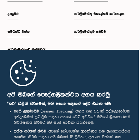
දැනුමට
පාර්ලිමේන්තු මහලේකම් කාර්යාලය
සම්බන්ධ වන්න
පාර්ලිමේන්තුව සජීවීව
පාර්ලි‌මේන්තුවේ මන්ත්‍රීවරු
මුල් පිටුව
පාර්ලිමේන්තු ජංගම යෙදුම
අපි ඔබගේ පෞද්ගලිකත්වය අගය කරමු
"හරි" ක්ලික් කිරීමෙන්, ඔබ පහත සඳහන් දේට එකඟ වේ:
සැසි ලුහුබැඳීම (Session Tracking):
පහසු සහ වඩාත් පුද්ගලාරෝපිත
අත්දැකීමක් ලබාදීම සඳහා අපගේ වෙබ් අඩවියේ ඔබගේ ක්‍රියාකාරකම්
නිරීක්ෂණය කිරීමට අපි සැසි භාවිතා කරන්නෙමු.
අප හා සම්බන්ධ වී සිටින්න :
දත්ත සටහන් කිරීම:
අපගේ සේවාවන්හි ආරක්ෂාව සහ ක්‍රියාකාරීත්වය
සහතික කිරීම සඳහා අපි ඔබගේ IP ලිපිනය, උපාංග විස්තර සහ