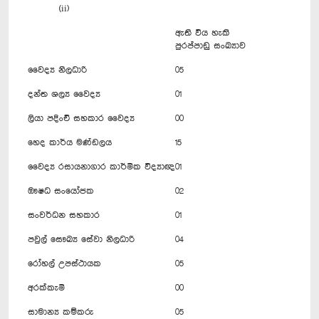
(ii)
ඇති විය හැකි
පුරප්පාඩු සංඛ්‍යාව
වෛද්‍ය නිලධාරි
05
දන්ත ශල්‍ය වෛද්‍ය
01
ලියා පදිංචි සහකාර වෛද්‍ය
00
හෙද කාර්ය මණ්ඩලය
15
වෛද්‍ය රසායනාගාර කාර්මික විද්‍යාඥ
01
ඖෂධ සංයෝජක
02
සංවර්ධන සහකාර
01
පවුල් සෞඛ්‍ය සේවා නිලධාරි
04
රෝහල් උපස්ථායක
05
අරක්කැමි
00
සාමාන්‍ය කම්කරු
05