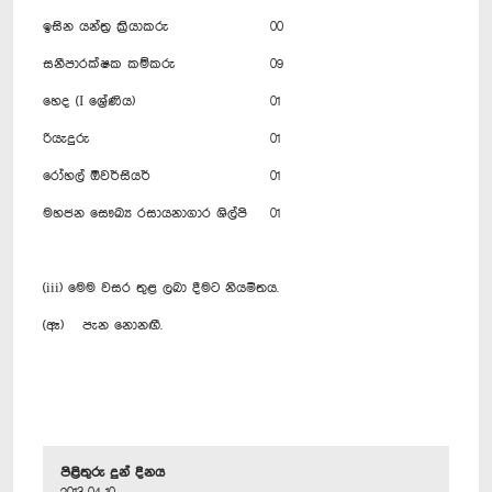
ඉසින යන්ත්‍ර ක්‍රියාකරු
00
සනීපාරක්ෂක කම්කරු
09
හෙද (I ශ්‍රේණිය)
01
රියැදුරු
01
රෝහල් ඕවර්සියර්
01
මහජන සෞඛ්‍ය රසායනාගාර ශිල්පි
01
(iii) මෙම වසර තුළ ලබා දීමට නියමිතය.
(ඈ) පැන නොනඟී.
පිළිතුරු දුන් දිනය