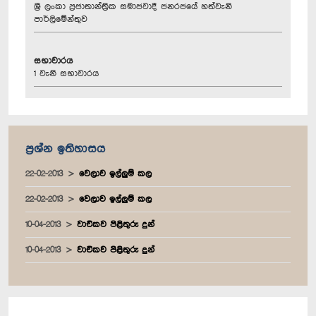
ශ්‍රී ලංකා ප්‍රජාතාන්ත්‍රික සමාජවාදී ජනරජයේ හත්වැනි
පාර්ලිමේන්තුව
සභාවාරය
1 වැනි සභාවාරය
ප්‍රශ්න ඉතිහාසය
22-02-2013
වෙලාව ඉල්ලුම් කල
22-02-2013
වෙලාව ඉල්ලුම් කල
10-04-2013
වාචිකව පිළිතුරු දුන්
10-04-2013
වාචිකව පිළිතුරු දුන්