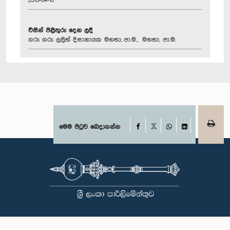
2013-04-10
විසින් පිළිතුරු දෙන ලදී
ගරු ගරු ලලිත් දිසානායක මහතා, පා.ම., මහතා, පා.ම.
Facebook
මෙම පිටුව බෙදාගන්න
X
WhatsApp
LinkedIn