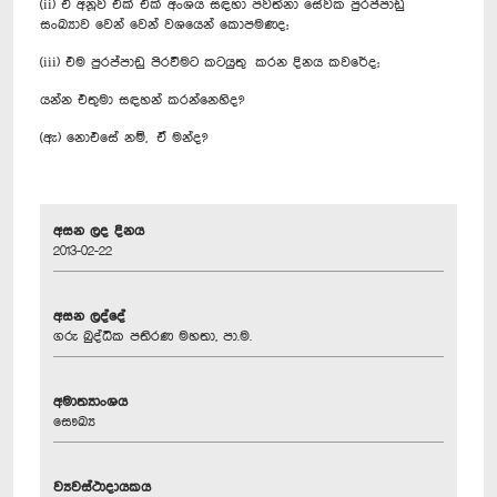
(ii) ඒ අනූව එක් එක් අංශය සඳහා පවත්නා සේවක පුරප්පාඩු
සංඛ්‍යාව වෙන් වෙන් වශයෙන් කොපමණද;
(iii) එම පුරප්පාඩු පිරවීමට කටයුතු කරන දිනය කවරේද;
යන්න එතුමා සඳහන් කරන්නෙහිද?
(ඇ) නොඑසේ නම්, ඒ මන්ද?
අසන ලද දිනය
2013-02-22
අසන ලද්දේ
ගරු බුද්ධික පතිරණ මහතා, පා.ම.
අමාත්‍යාංශය
සෞඛ්‍ය
ව්‍යවස්ථාදායකය