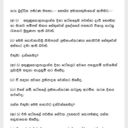
ගරු බුද්ධික පතිරණ මහතා,— සෞඛ්‍ය අමාත්‍යතුමාගෙන් ඇසීමට,—
(අ) (i) අඟුණුකොළපැලැස්ස දිසා රෝහලෙහි පවත්නා දැඩි භෞතික
හා මානව සම්පත් හිඟය හේතුවෙන් ප්‍රදේශයේ ජනතාව විශාල ගැටලු
රැසකට මුහුණපා ඇති බවත්;
(ii) මෙහි ගොඩනැගිලි කිහිපයක් ප්‍රතිසංස්කරණය නොකිරීම හේතුවෙන්
අත්හැර දමා ඇති බවත්;
එතුමා දන්නෙහිද?
(ආ) (i) අඟුණුකොළපැලැස්ස දිසා රෝහලට අවශ්‍ය පහසුකම් කඩිනමින්
ලබාදීම සඳහා සැලසුම් කර තිබේද;
(ii) ඒ සඳහා අවශ්‍ය ප්‍රතිපාදන වෙන්කර තිබේද;
(iii) එ‍සේ නම්, රෝහලේ ප්‍රතිසංස්කරණ කටයුතු ආරම්භ කරන දිනය
කවරේද;
යන්න එතුමා මෙම සභාවට දන්වන්නෙහිද?
(ඇ) (i) එම රෝහලේ පවතින සේවක ඌනතාව කොපමණද යන්න
හඳුනාගෙන තිබේද;