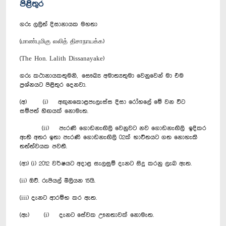
පිළිතුර
ගරු ලලිත් දිසානායක මහතා
(மாண்புமிகு லலித் திசாநாயக்க)
(The Hon. Lalith Dissanayake)
ගරු කථානායකතුමනි, සෞඛ්‍ය අමාත්‍යතුමා වෙනුවෙන් මා එම
ප්‍රශ්නයට පිළිතුර දෙනවා.
(අ) (i) අඟුනකොළපැලැස්ස දිසා රෝහලේ මේ වන විට
සම්පත් හිඟයක් නොමැත.
(ii) පැරණි ගොඩනැඟිලි වෙනුවට නව ගොඩනැඟිලි ඉදිකර
ඇති අතර ඉතා පැරණි ගොඩනැඟිලි 02ක් භාවිතයට ගත නොහැකි
තත්ත්වයක පවතී.
(ආ) (i) 2012 වර්ෂයට අදාළ සැලසුම් දැනට සිදු කරනු ලැබ ඇත.
(ii) ඔව්. රුපියල් මිලියන 15යි.
(iii) දැනට ආරම්භ කර ඇත.
(ඇ) (i) දැනට සේවක ඌනතාවක් නොමැත.