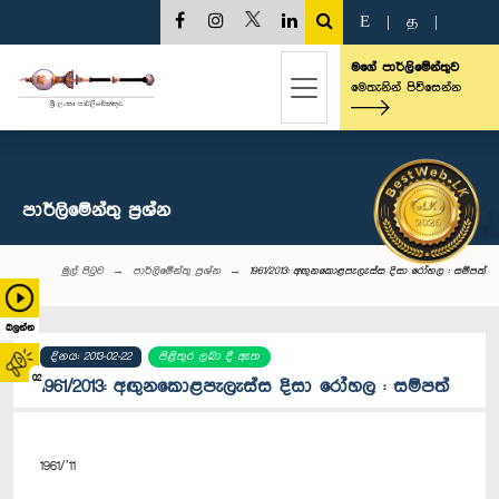
E
|
த
|
මගේ පාර්ලිමේන්තුව
මෙතැනින් පිවිසෙන්න
පාර්ලි‌මේන්තු‌ ප්‍රශ්න
මුල් පිටුව
පාර්ලි‌මේන්තු‌ ප්‍රශ්න
1961/2013: අඟුනකොළපැලැස්ස දිසා රෝහල : සම්පත්
බලන්න
දිනය: 2013-02-22
පිළිතුර ලබා දී ඇත
02
1961/2013: අඟුනකොළපැලැස්ස දිසා රෝහල : සම්පත්
1961/’11