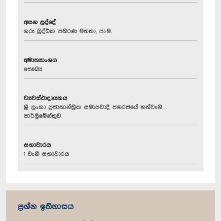
අසන ලද්දේ
ගරු බුද්ධික පතිරණ මහතා, පා.ම.
අමාත්‍යාංශය
සෞඛ්‍ය
ව්‍යවස්ථාදායකය
ශ්‍රී ලංකා ප්‍රජාතාන්ත්‍රික සමාජවාදී ජනරජයේ හත්වැනි
පාර්ලිමේන්තුව
සභාවාරය
1 වැනි සභාවාරය
ප්‍රශ්න ඉතිහාසය