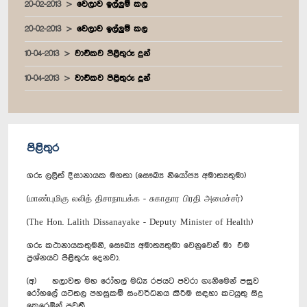
20-02-2013
වෙලාව ඉල්ලුම් කල
20-02-2013
වෙලාව ඉල්ලුම් කල
10-04-2013
වාචිකව පිළිතුරු දුන්
10-04-2013
වාචිකව පිළිතුරු දුන්
පිළිතුර
ගරු ලලිත් දිසානායක මහතා (සෞඛ්‍ය නියෝජ්‍ය අමාත්‍යතුමා)
(மாண்புமிகு லலித் திசாநாயக்க - சுகாதார பிரதி அமைச்சர்)
(The Hon. Lalith Dissanayake - Deputy Minister of Health)
ගරු කථානායකතුමනි, සෞඛ්‍ය අමාත්‍යතුමා වෙනුවෙන් මා එම
ප්‍රශ්නයට පිළිතුරු දෙනවා.
(අ) හලාවත මහ රෝහල මධ්‍ය රජයට පවරා ගැනීමෙන් පසුව
රෝහලේ යටිතල පහසුකම් සංවර්ධනය කිරීම සඳහා කටයුතු සිදු
කෙරෙමින් පවතී.