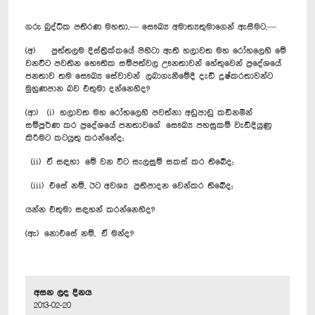
ගරු බුද්ධික පතිරණ මහතා,— සෞඛ්‍ය අමාත්‍යතුමාගෙන් ඇසීමට,—
(අ) පුත්තලම දිස්ත්‍රික්කයේ පිහිටා ඇති හලාවත මහ රෝහලෙහි මේ
වනවිට පවතින භෞතික සම්පත්වල ඌනතාවන් හේතුවෙන් ප්‍රදේශයේ
ජනතාව තම සෞඛ්‍ය සේවාවන් ලබාගැනීමේදී දැඩි දුෂ්කරතාවන්ට
මුහුණපාන බව එතුමා දන්නෙහිද?
(ආ) (i) හලාවත මහ රෝහලෙහි පවත්නා අඩුපාඩු කඩිනමින්
සම්පූර්ණ කර ප්‍රදේශයේ ජනතාවගේ සෞඛ්‍ය පහසුකම් වැඩිදියුණු
කිරීමට කටයුතු කරන්නේද;
(ii) ඒ සඳහා මේ වන විට සැලසුම් සකස් කර තිබේද;
(iii) එසේ නම්, ඊට අවශ්‍ය ප්‍රතිපාදන වෙන්කර තිබේද;
යන්න එතුමා සඳහන් කරන්නෙහිද?
(ඇ) නොඑසේ නම්, ඒ මන්ද?
අසන ලද දිනය
2013-02-20