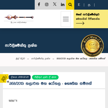
E
|
த
|
මගේ පාර්ලිමේන්තුව
මෙතැනින් පිවිසෙන්න
පාර්ලි‌මේන්තු‌ ප්‍රශ්න
මුල් පිටුව
පාර්ලි‌මේන්තු‌ ප්‍රශ්න
1958/2013: හලාවත මහ රෝහල : භෞතික සම්පත්
දිනය: 2013-02-20
පිළිතුර ලබා දී ඇත
02
1958/2013: හලාවත මහ රෝහල : භෞතික සම්පත්
1958/’11