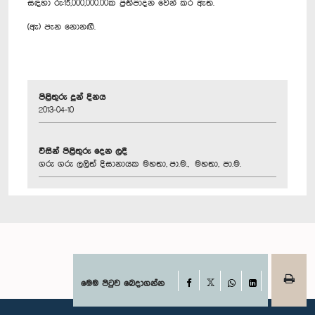
සඳහා රු:15,000,000.00ක ප්‍රතිපාදන වෙන් කර ඇත.
(ඇ) පැන නොනඟී.
පිළිතුරු දුන් දිනය
2013-04-10
විසින් පිළිතුරු දෙන ලදී
ගරු ගරු ලලිත් දිසානායක මහතා, පා.ම., මහතා, පා.ම.
Facebook
මෙම පිටුව බෙදාගන්න
X
WhatsApp
LinkedIn