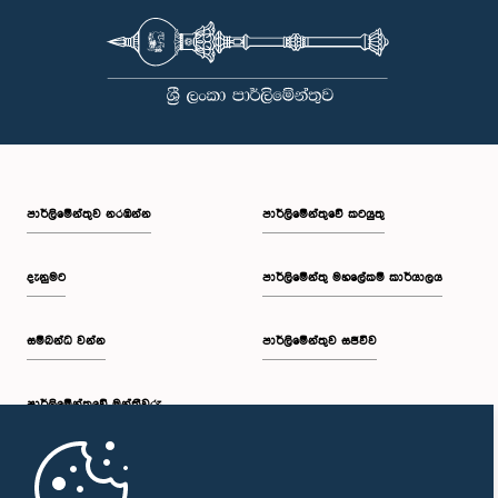
පාර්ලි‌මේන්තුව නරඹන්න
පාර්ලිමේන්තුවේ කටයුතු
දැනුමට
පාර්ලිමේන්තු මහලේකම් කාර්යාලය
සම්බන්ධ වන්න
පාර්ලිමේන්තුව සජීවීව
පාර්ලි‌මේන්තුවේ මන්ත්‍රීවරු
මුල් පිටුව