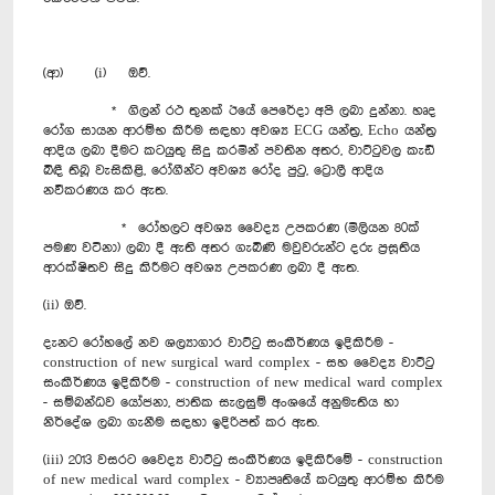
(ආ) (i) ඔව්.
* ගිලන් රථ තුනක් ඊයේ පෙරේදා අපි ලබා දුන්නා. හෘද
රෝග සායන ආරම්භ කිරීම සඳහා අවශ්‍ය ECG යන්ත්‍ර, Echo යන්ත්‍ර
ආදිය ලබා දීමට කටයුතු සිදු කරමින් පවතින අතර, වාට්ටුවල කැඩී
බිඳී තිබූ වැසිකිළි, රෝගීන්ට අවශ්‍ය රෝද පුටු, ට්‍රොලී ආදිය
නවීකරණය කර ඇත.
* රෝහලට අවශ්‍ය වෛද්‍ය උපකරණ (මිලියන 80ක්
පමණ වටිනා) ලබා දී ඇති අතර ගැබිණි මවුවරුන්ට දරු ප්‍රසූතිය
ආරක්ෂිතව සිදු කිරීමට අවශ්‍ය උපකරණ ලබා දී ඇත.
(ii) ඔව්.
දැනට රෝහලේ නව ශල්‍යාගාර වාට්ටු සංකීර්ණය ඉදිකිරීම -
construction of new surgical ward complex - සහ වෛද්‍ය වාට්ටු
සංකීර්ණය ඉදිකිරීම - construction of new medical ward complex
- සම්බන්ධව යෝජනා, ජාතික සැලසුම් අංශයේ අනුමැතිය හා
නිර්දේශ ලබා ගැනීම සඳහා ඉදිරිපත් කර ඇත.
(iii) 2013 වසරට වෛද්‍ය වාට්ටු සංකීර්ණය ඉදිකිරීමේ - construction
of new medical ward complex - ව්‍යාපෘතියේ කටයුතු ආරම්භ කිරීම