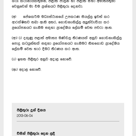
ගරු කථානායකතුමනි, පළාත් පාලන හා පළාත් සභා අමාත්‍යතුමා
වෙනුවෙන් මා එම ප්‍රශ්නයට පිළිතුරු දෙනවා.
(අ) පේශකර්ම මධ්‍යස්ථානයේ උපකරණ සියල්ල ඉවත් කර
ආරක්ෂිතව තබා ඇති අතර, ගොඩනැඟිල්ල අලුත්වැඩියා කර
ප්‍රයෝජනයට ගැනීම සඳහා ප්‍රාදේශීය ලේකම් වෙත පවරා ඇත.
(ආ) (i) දකුණු පළාත් අමාත්‍ය මණ්ඩල තීරණයක් අනුව ගොඩනැඟිල්ල
පොදු කටයුත්තක් සඳහා ප්‍රයෝජනයට ගැනීමට තිහගොඩ ප්‍රාදේශීය
ලේකම් වෙත භාර දීමට තීරණය කර ඇත.
(ii) ඉහත පිළිතුර අනුව අදාළ නොවේ.
(ඇ) අදාළ නොවේ.
පිළිතුරු දුන් දිනය
2013-06-04
විසින් පිළිතුරු දෙන ලදී