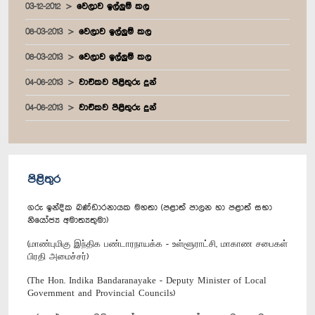
03-12-2012
වෙලාව ඉල්ලුම් කල
08-03-2013
වෙලාව ඉල්ලුම් කල
08-03-2013
වෙලාව ඉල්ලුම් කල
04-06-2013
වාචිකව පිළිතුරු දුන්
04-06-2013
වාචිකව පිළිතුරු දුන්
පිළිතුර
ගරු ඉන්දික බණ්ඩාරනායක මහතා (පළාත් පාලන හා පළාත් සභා
නියෝජ්‍ය අමාත්‍යතුමා)
(மாண்புமிகு இந்திக பண்டாரநாயக்க - உள்ளூராட்சி, மாகாண சபைகள்
பிரதி அமைச்சர்)
(The Hon. Indika Bandaranayake - Deputy Minister of Local
Government and Provincial Councils)