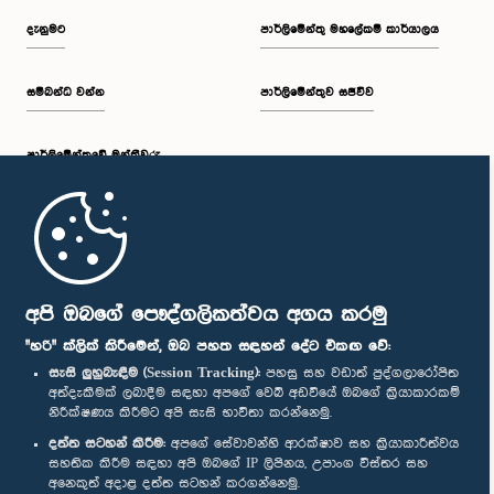
දැනුමට
පාර්ලිමේන්තු මහලේකම් කාර්යාලය
සම්බන්ධ වන්න
පාර්ලිමේන්තුව සජීවීව
පාර්ලි‌මේන්තුවේ මන්ත්‍රීවරු
මුල් පිටුව
පාර්ලිමේන්තු ජංගම යෙදුම
අපි ඔබගේ පෞද්ගලිකත්වය අගය කරමු
"හරි" ක්ලික් කිරීමෙන්, ඔබ පහත සඳහන් දේට එකඟ වේ:
සැසි ලුහුබැඳීම (Session Tracking):
පහසු සහ වඩාත් පුද්ගලාරෝපිත
අත්දැකීමක් ලබාදීම සඳහා අපගේ වෙබ් අඩවියේ ඔබගේ ක්‍රියාකාරකම්
නිරීක්ෂණය කිරීමට අපි සැසි භාවිතා කරන්නෙමු.
අප හා සම්බන්ධ වී සිටින්න :
දත්ත සටහන් කිරීම:
අපගේ සේවාවන්හි ආරක්ෂාව සහ ක්‍රියාකාරීත්වය
සහතික කිරීම සඳහා අපි ඔබගේ IP ලිපිනය, උපාංග විස්තර සහ
අනෙකුත් අදාළ දත්ත සටහන් කරගන්නෙමු.