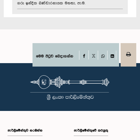
ගරු ඉන්දික බණ්ඩාරනායක මහතා, පා.ම.
Facebook
මෙම පිටුව බෙදාගන්න
X
WhatsApp
LinkedIn
පාර්ලි‌මේන්තුව නරඹන්න
පාර්ලිමේන්තුවේ කටයුතු