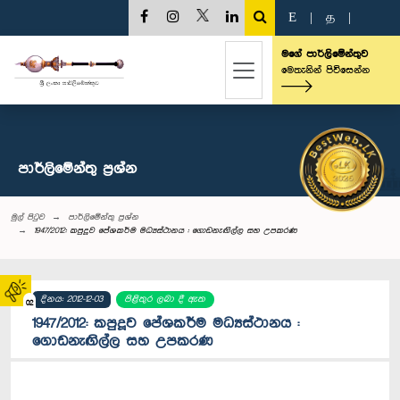
E
|
த
|
මගේ පාර්ලිමේන්තුව
මෙතැනින් පිවිසෙන්න
පාර්ලි‌මේන්තු‌ ප්‍රශ්න
මුල් පිටුව
පාර්ලි‌මේන්තු‌ ප්‍රශ්න
1947/2012: කපුදූව පේශකර්ම මධ්‍යස්ථානය : ගොඩනැඟිල්ල සහ උපකරණ
දිනය: 2012-12-03
පිළිතුර ලබා දී ඇත
02
1947/2012: කපුදූව පේශකර්ම මධ්‍යස්ථානය :
ගොඩනැඟිල්ල සහ උපකරණ