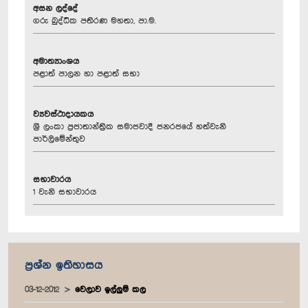
අසන ලද්දේ
ගරු බුද්ධික පතිරණ මහතා, පා.ම.
අමාත්‍යාංශය
පළාත් පාලන හා පළාත් සභා
ව්‍යවස්ථාදායකය
ශ්‍රී ලංකා ප්‍රජාතාන්ත්‍රික සමාජවාදී ජනරජයේ හත්වැනි
පාර්ලිමේන්තුව
සභාවාරය
1 වැනි සභාවාරය
ප්‍රශ්න ඉතිහාසය
03-12-2012
වෙලාව ඉල්ලුම් කල