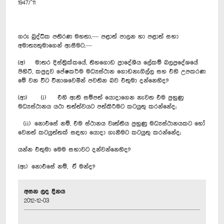
1947/’11
ගරු බුද්ධික පතිරණ මහතා,— පළාත් පාලන හා පළාත් සභා
අමාත්‍යතුමාගෙන් ඇසීමට,—
(අ) මාතර දිස්ත්‍රික්කයේ, තිහගොඩ ප්‍රාදේශීය ලේකම් බලප්‍රදේශයේ
පිහිටි, කපුදූව පේෂකර්ම මධ්‍යස්ථාන ගොඩනැගිල්ල සහ එහි උපකරණ
මේ වන විට විනාශවෙමින් පවතින බව එතුමා දන්නෙහිද?
(ආ) (i) එහි ඇති සම්පත් යොදාගෙන නැවත එම පුහුණු
මධ්‍යස්ථානය යථා තත්ත්වයට පත්කිරීමට කටයුතු කරන්නේද;
(ii) නොඑසේ නම්, එම ස්ථානය වෘත්තීය පුහුණු මධ්‍යස්ථානයකට හෝ
වෙනත් කටයුත්තක් සඳහා යොදා ගැනීමට කටයුතු කරන්නේද;
යන්න එතුමා මෙම සභාවට දන්වන්නෙහිද?
(ඇ) නොඑසේ නම්, ඒ මන්ද?
අසන ලද දිනය
2012-12-03