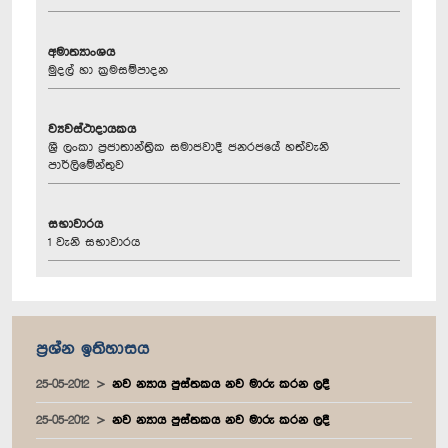
අමාත්‍යාංශය
මුදල් හා ක්‍රමසම්පාදන
ව්‍යවස්ථාදායකය
ශ්‍රී ලංකා ප්‍රජාතාන්ත්‍රික සමාජවාදී ජනරජයේ හත්වැනි
පාර්ලිමේන්තුව
සභාවාරය
1 වැනි සභාවාරය
ප්‍රශ්න ඉතිහාසය
25-05-2012
නව න්‍යාය පුස්තකය නව මාරු කරන ලදී
25-05-2012
නව න්‍යාය පුස්තකය නව මාරු කරන ලදී