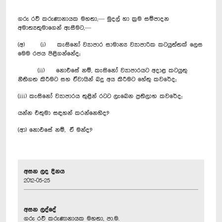
ගරු රවී කරුණානායක මහතා,— මුදල් හා ක්‍රම සම්පාදන
අමාත්‍යතුමාගෙන් ඇසීමට,—
(අ) (i) කැසිනෝ ව්‍යාපාර සාමාන්‍ය ව්‍යාපාරික කටයුත්තක් ලෙස
මෙම රජය පිළිගන්නේද;
(ii) නොඑසේ නම්, කැසි‍නෝ ව්‍යාපාරයට අදාළ කටයුතු
නීතිගත කිරීමට සහ ඒවායින් බදු අය කිරීමට හේතු කවරේද;
(iii) කැසිනෝ ව්‍යාපාරය තුළින් රටට ලැබෙන ප්‍රතිලාභ කවරේද;
යන්න එතුමා සඳහන් කරන්නෙහිද?
(ආ) නොඑසේ නම්, ඒ මන්ද?
අසන ලද දිනය
2012-05-25
අසන ලද්දේ
ගරු රවී කරුණානායක මහතා, පා.ම.