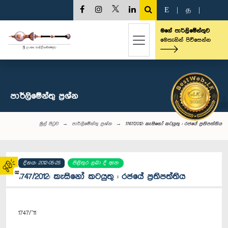
E
|
த
|
මගේ පාර්ලිමේන්තුව
මෙතැනින් පිවිසෙන්න
පාර්ලි‌මේන්තු‌ ප්‍රශ්න
මුල් පිටුව
පාර්ලි‌මේන්තු‌ ප්‍රශ්න
1747/2012: කැසිනෝ කටයුතු : රජයේ ප්‍රතිපත්තිය
දිනය: 2012-05-25
පිළිතුර ලබා දී ඇත
02
1747/2012: කැසිනෝ කටයුතු : රජයේ ප්‍රතිපත්තිය
1747/’11