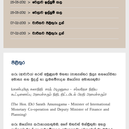
25-05-2012
වෙලාව ඉල්ලුම් කල
25-05-2012
වෙලාව ඉල්ලුම් කල
07-02-2013
වාචිකව පිළිතුරු දුන්
07-02-2013
වාචිකව පිළිතුරු දුන්
පිළිතුර
ගරු (ආචාර්ය) සරත් අමුණුගම මහතා (ජාත්‍යන්තර මූල්‍ය සහයෝගිතා
අමාත්‍ය සහ මුදල් හා ක්‍රමසම්පාදන නියෝජ්‍ය අමාත්‍යතුමා)
(மாண்புமிகு கலாநிதி சரத் அமுனுகம - சர்வதேச நிதிய
கூட்டிணைப்பு அமைச்சரும் நிதி, திட்டமிடல் பிரதி அமைச்சரும்)
(The Hon. (Dr.) Sarath Amunugama - Minister of International
Monetary Co-operation and Deputy Minister of Finance and
Planning)
ගරු නියෝජ්‍ය කථානායකතුමනි, අපේ හිතවත් මන්ත්‍රීතුමා අහපු