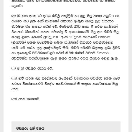
ප්‍රශ්නයට මුදල් හා ක්‍රමසම්පාදන අමාත්‍යතුමා වෙනුවෙන් මා පිළිතුර
දෙනවා.
(අ) (i) 1988 අංක 40 දරන ඔට්ටු ඇල්ලීම හා සූදු බදු පනත අනුව 1988
වසරේ සිට බුකී හෝ කැසිනෝ ව්‍යාපාර ඇතුළු සියලු සූදු ව්‍යාපාර
වාර්ෂික බදු සඳහා යටත් වේ. එමෙන්ම, 2010 අංක 17 දරන කැසිනෝ
ව්‍යාපාර (නියාමන) පනත යටතේද ඒ ආකාරයෙන්ම බදු අය කිරීම සිදු
කරනු ලබයි. කෙසේ වුවද, 2010 අංක 17 දරන කැසිනෝ ව්‍යාපාර
(නියාමන) පනත පැනවීමත් සමඟ කැසිනෝ ව්‍යාපාර පවත්වාගෙන
යෑම නම් කරන ලද ප්‍රදේශවලට සීමා කිරීම මෙන්ම බලපත්‍ර ලබා දීමට
හා අනෙකුත් විවිවිධානවලට යටත් කිරීම මඟින් එවැනි ව්‍යාපාර
අවිධිමත්ව පවත්වාගෙන යෑම නතර කිරීමට රජය පියවර ගෙන ඇත.
(ii) අ (i) පිළිතුර අදාළ වේ.
(iii) නම් කරන ලද ප්‍රදේශවල කැසිනෝ ව්‍යාපාරය පවත්වා ගෙන යෑම
හරහා විශේෂයෙන්ම විදේශ සංචාරකයන් ඒ සඳහා ආකර්ෂණය වනු
ඇත.
(ආ) පැන නොනඟී.
පිළිතුරු දුන් දිනය