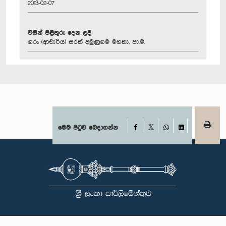
2013-02-07
විසින් පිළිතුරු දෙන ලදී
ගරු (ආචාර්ය) සරත් අමුණුගම මහතා, පා.ම.
Facebook
මෙම පිටුව බෙදාගන්න
X
WhatsApp
LinkedIn