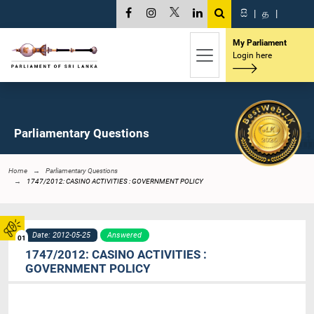
සි
|
த
|
My Parliament
Login here
Parliamentary Questions
Home
Parliamentary Questions
1747/2012: CASINO ACTIVITIES : GOVERNMENT POLICY
Date: 2012-05-25
Answered
01
1747/2012: CASINO ACTIVITIES :
GOVERNMENT POLICY