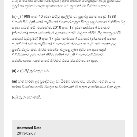
ගරු නියෝජ්‍ය කථානායකතුමනි, අපේ හිතවත් මන්ත්‍රීතුමා අහපු ප්‍රශ්නයට
මුදල් හා ක්‍රමසම්පාදන අමාත්‍යතුමා වෙනුවෙන් මා පිළිතුර දෙනවා.
(අ) (i) 1988 අංක 40 දරන ඔට්ටු ඇල්ලීම හා සූදු බදු පනත අනුව 1988
වසරේ සිට බුකී හෝ කැසිනෝ ව්‍යාපාර ඇතුළු සියලු සූදු ව්‍යාපාර වාර්ෂික බදු
සඳහා යටත් වේ. එමෙන්ම, 2010 අංක 17 දරන කැසිනෝ ව්‍යාපාර
(නියාමන) පනත යටතේද ඒ ආකාරයෙන්ම බදු අය කිරීම සිදු කරනු ලබයි.
කෙසේ වුවද, 2010 අංක 17 දරන කැසිනෝ ව්‍යාපාර (නියාමන) පනත
පැනවීමත් සමඟ කැසිනෝ ව්‍යාපාර පවත්වාගෙන යෑම නම් කරන ලද
ප්‍රදේශවලට සීමා කිරීම මෙන්ම බලපත්‍ර ලබා දීමට හා අනෙකුත්
විවිවිධානවලට යටත් කිරීම මඟින් එවැනි ව්‍යාපාර අවිධිමත්ව
පවත්වාගෙන යෑම නතර කිරීමට රජය පියවර ගෙන ඇත.
(ii) අ (i) පිළිතුර අදාළ වේ.
(iii) නම් කරන ලද ප්‍රදේශවල කැසිනෝ ව්‍යාපාරය පවත්වා ගෙන යෑම
හරහා විශේෂයෙන්ම විදේශ සංචාරකයන් ඒ සඳහා ආකර්ෂණය වනු ඇත.
(ආ) පැන නොනඟී.
Answered Date
2013-02-07