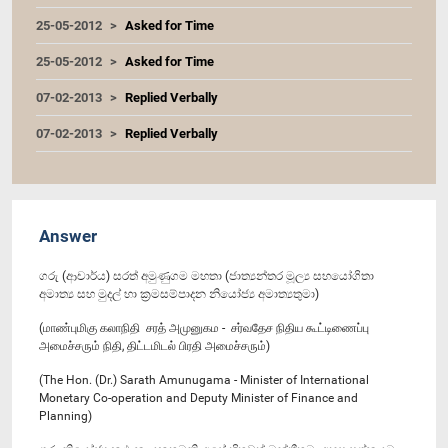
25-05-2012
Asked for Time
25-05-2012
Asked for Time
07-02-2013
Replied Verbally
07-02-2013
Replied Verbally
Answer
ගරු (ආචාර්ය) සරත් අමුණුගම මහතා (ජාත්‍යන්තර මූල්‍ය සහයෝගිතා
අමාත්‍ය සහ මුදල් හා ක්‍රමසම්පාදන නියෝජ්‍ය අමාත්‍යතුමා)
(மாண்புமிகு கலாநிதி சரத் அமுனுகம - சர்வதேச நிதிய கூட்டிணைப்பு
அமைச்சரும் நிதி, திட்டமிடல் பிரதி அமைச்சரும்)
(The Hon. (Dr.) Sarath Amunugama - Minister of International
Monetary Co-operation and Deputy Minister of Finance and
Planning)