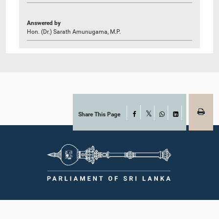
Answered by
Hon. (Dr.) Sarath Amunugama, M.P.
Share This Page
Facebook
X
WhatsApp
LinkedIn