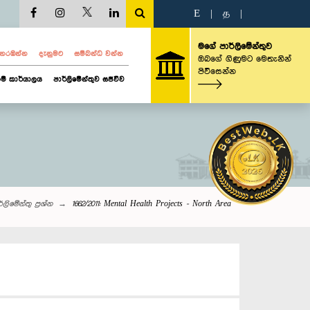
E
|
த
|
මගේ පාර්ලිමේන්තුව
ව නරඹන්න
දැනුමට
සම්බන්ධ වන්න
ඔබගේ ගිණුමට මෙතැනින්
පිවිසෙන්න
ම් කාර්යාලය
පාර්ලිමේන්තුව සජීවීව
්ලි‌මේන්තු‌ ප්‍රශ්න
1662/2011: Mental Health Projects - North Area