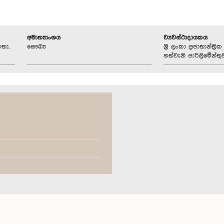
අමාත්‍යාංශය
ව්‍යවස්ථාදායකය
තා,
සෞඛ්‍ය
ශ්‍රී ලංකා ප්‍රජාතාන්ත
හත්වැනි පාර්ලිමේන්තු