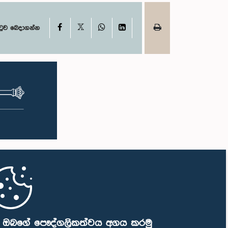
X
Facebook
WhatsApp
LinkedIn
ටුව බෙදාගන්න
ි ඔබගේ පෞද්ගලිකත්වය අගය කරමු