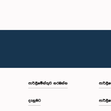
පාර්ලි‌මේන්තුව නරඹන්න
පාර්ලි
දැනුමට
පාර්ලි