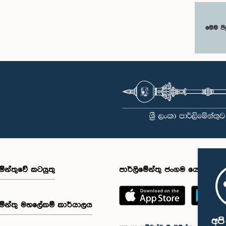
මෙම පි
මේන්තුවේ කටයුතු
පාර්ලිමේන්තු ජංගම යෙදුම
මේන්තු මහලේකම් කාර්යාලය
අප