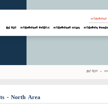
පාර්ලි‌මේන්තු
මුල් පිටුව
පාර්ලි‌මේන්තුවේ මන්ත්‍රීවරු
පාර්ලිමේන්තුවේ කටයුතු
පාර්ලිමේන්තු මහලේක
මුල් පිටුව
පාර
cts - North Area