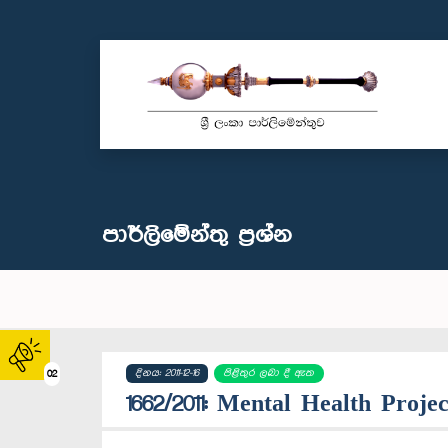
පාර්ලි‌මේන්තු‌ ප්‍රශ්න
දිනය: 2011-12-16
පිළිතුර ලබා දී ඇත
02
1662/2011: Mental Health Proje