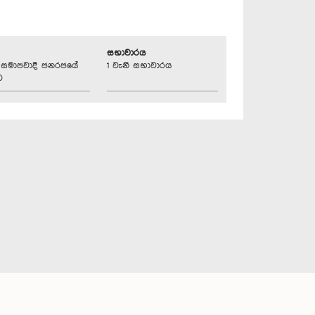
සභාවාරය
්‍රික සමාජවාදී ජනරජයේ
1 වැනි සභාවාරය
ව