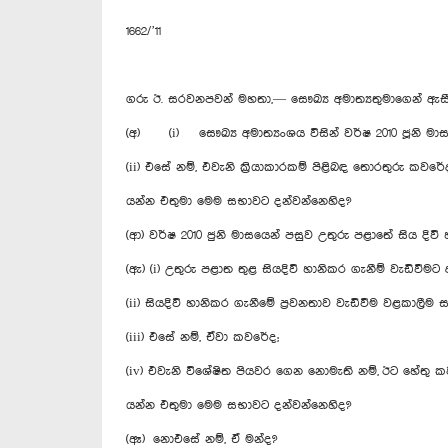
1662/’11
ගරු ඊ. සරවනපවන් මහතා,— ‍සෞඛ්‍ය අමාත්‍යතුමාගෙන් ඇ
(අ) (i) සෞඛ්‍ය අමාත්‍යංශය විසින් වර්ෂ 2010 ජූනි ම
(ii) එසේ නම්, එවැනි ක්‍රියාකාරකම් පිළිබඳ තොරතුරු කවරේ
යන්න එතුමා මෙම සභාවට දන්වන්නෙහිද?
(ආ) වර්ෂ 2010 ජුනි මාසයෙන් පසුව උතුරු පළාතේ සිය දිවි
(ඇ) (i) උතුරු පළාත තුළ සියදිවි හානිකර ගැනීම් වැඩිවී
(ii) සියදිවි හානිකර ගැනීමේ ප්‍රවනතාව වැඩිවීම වළකාලී
(iii) එසේ නම්, ඒවා කවරේද;
(iv) එවැනි විශේෂිත පියවර ගෙන නොමැති නම්, ඊට හේතු 
යන්න එතුමා මෙම සභාවට දන්වන්නෙහිද?
(ඈ) නොඑසේ නම්, ඒ මන්ද?