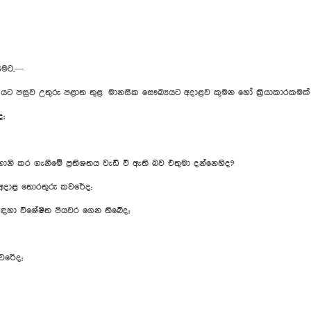
සීමට,—
ාසයට පසුව උතුරු පළාත තුළ මානසික සෞඛ්‍යයට අදාළව කුමන හෝ ක්‍රියාකාරකමක් 
ද;
 හානි කර ගැනීමේ ප්‍රතිශතය වැඩි වී ඇති බව එතුමා දන්නෙහිද?
මට අදාළ තොරතුරු කවරේද;
ම සඳහා විශේෂිත පියවර ගෙන තිබේද;
කවරේද;