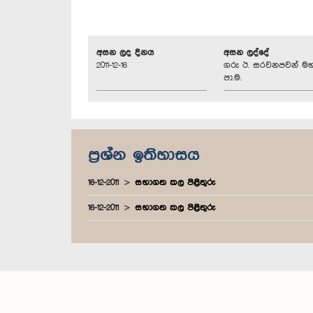
අසන ලද දිනය
අසන ලද්දේ
2011-12-16
ගරු ඊ. සරවනපවන් මහ
පා.ම.
ප්‍රශ්න ඉතිහාසය
16-12-2011
සභාගත කල පිළිතුරු
16-12-2011
සභාගත කල පිළිතුරු