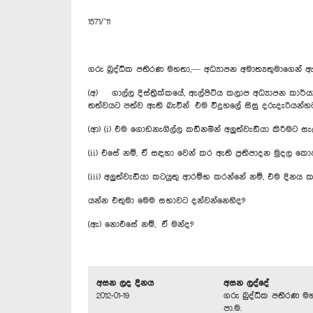
1571/’11
ගරු බුද්ධික පතිරණ මහතා,— අධ්‍යාපන අමාත්‍යතුමාගෙන්
(අ) ගාල්ල දිස්ත්‍රික්කයේ, ඇල්පිටිය කලාප අධ්‍යාපන
තත්වයට පත්ව ඇති බැවින් එම විදුහලේ සිසු දරුදැරියන්හ
(ආ) (i) එම ගොඩනැගිල්ල කඩිනමින් අලුත්වැඩියා කිරීමට සැ
(ii) එසේ නම්, ඒ සඳහා වෙන් කර ඇති ප්‍රතිපාදන මුදල ක
(iii) අලුත්වැඩියා කටයුතු ආරම්භ කරන්නේ නම්, එම දිනය 
යන්න එතුමා මෙම සභාවට දන්වන්නෙහිද?
(ඇ) නොඑසේ නම්, ඒ මන්ද?
අසන ලද දිනය
අසන ලද්දේ
2012-01-19
ගරු බුද්ධික පතිරණ ම
පා.ම.