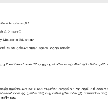
ියෝජ්‍ය අමාත්‍යතුමා)
பிரதி அமைச்சர்)
 Minister of Education)
ෙන් මා එම ප්‍රශ්නයට පිළිතුර දෙනවා. පිළිතුර මෙසේයි.
ු වාතාවරණයක් නැති බව දකුණු පළාත් අධ්‍යාපන ලේකම්ගේ ලිපිය මඟින් දන්වා
ිල්ල අලුත්වැඩියාව 2012 වසරේ සැලැස්මට ඇතුළත් කර තිබූ නමුත් "එක් ගමකට එක
රකථනයෙන් කරන ලද දැන්වීම පරිදි සැලැස්මෙන් ඉවත් කරන ලදි. අවශ්‍යතාවය පරිද
 දන්වා ඇත.