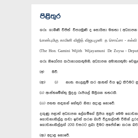
පිළිතුර
ගරු ගාමිණී විජිත් විජයමුණි ද සොයිසා මහතා ( අධ්‍යාපන න
(மாண்புமிகு காமினி விஜித் விஜயமுனி த சொய்சா - கல்வி 
(The Hon. Gamini Wijith Wijayamuni De Zoysa - Deputy
ගරු නියෝජ්‍ය කථානායකතුමනි, අධ්‍යාපන අමාත්‍යතුමා වෙනුව
(අ) ඔව්.
(ආ) (i) නැත. සැලසුම් කර ඇතත් එය ඉටු කිරීමට සුදුස
(ii) ඇස්තමේන්තු මුදල රුපියල් මිලියන හතරකි.
(iii) පහත සඳහන් හේතුව නිසා අදාළ නොවේ.
දකුණු පළාත් අධ්‍යාපන ලේකම්ගේ ලිපිය අනුව මෙම ගොඩනැඟ
ගොඩනැඟිල්ල කඩා ඉවත් කරන බැව් විදුහල්පති විසින් දු
ගොඩනැඟිල්ලක් 2013 වසරට ලබා දීමට අපේක්ෂා කරන බව
(ඇ) අදාළ නොවේ.