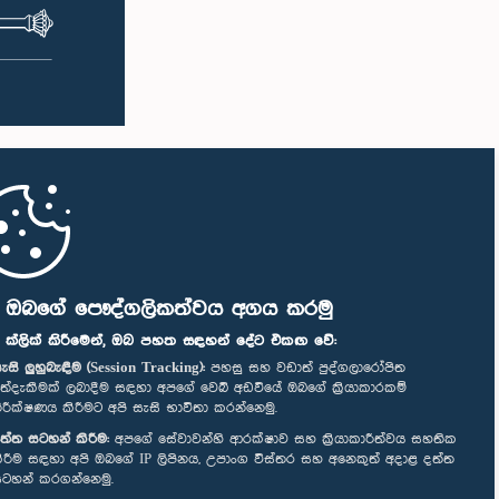
ි ඔබගේ පෞද්ගලිකත්වය අගය කරමු
" ක්ලික් කිරීමෙන්, ඔබ පහත සඳහන් දේට එකඟ වේ:
ැසි ලුහුබැඳීම (Session Tracking):
පහසු සහ වඩාත් පුද්ගලාරෝපිත
ත්දැකීමක් ලබාදීම සඳහා අපගේ වෙබ් අඩවියේ ඔබගේ ක්‍රියාකාරකම්
ිරීක්ෂණය කිරීමට අපි සැසි භාවිතා කරන්නෙමු.
ත්ත සටහන් කිරීම:
අපගේ සේවාවන්හි ආරක්ෂාව සහ ක්‍රියාකාරීත්වය සහතික
ිරීම සඳහා අපි ඔබගේ IP ලිපිනය, උපාංග විස්තර සහ අනෙකුත් අදාළ දත්ත
ටහන් කරගන්නෙමු.