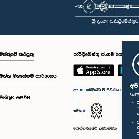
මේන්තුවේ කටයුතු
පාර්ලිමේන්තු ජංගම යෙදුම
මේන්තු මහලේකම් කාර්යාලය
අප
අප හා සම්බන්ධ වී සිටින්න :
"හරි
මේන්තුව සජීවීව
ස
අ
සම්මාන
න
ද
ක
පෞද්ගලිකත්ව ප්‍රතිපත්තිය
ස