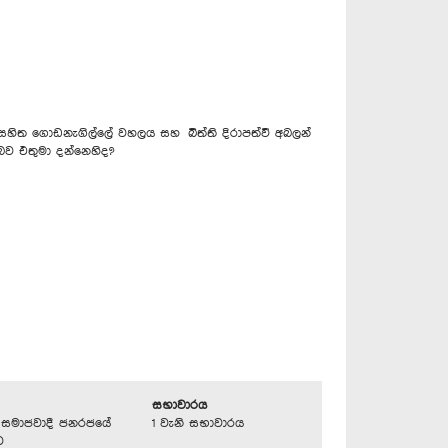
සහිත ගොඩනැගිල්ලේ වහලය සහ බිත්ති දිරාපත්වී අබලන්
බව එතුමා දන්නෙහිද?
සභාවාරය
්‍රික සමාජවාදී ජනරජයේ
1 වැනි සභාවාරය
ව