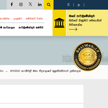
E
|
த
|
මගේ පාර්ලිමේන්තුව
ව නරඹන්න
දැනුමට
සම්බන්ධ වන්න
ඔබගේ ගිණුමට මෙතැනින්
පිවිසෙන්න
ම් කාර්යාලය
පාර්ලිමේන්තුව සජීවීව
රශ්න
1571/2012: ගා/සීවලී මහා විද්‍යාලයේ අලුත්වැඩියාව: ප්‍රතිපාදන