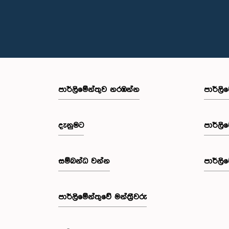
පාර්ලි‌මේන්තුව නරඹන්න
පාර්ලි
දැනුමට
පාර්ලි
සම්බන්ධ වන්න
පාර්ලි
පාර්ලි‌මේන්තුවේ මන්ත්‍රීවරු