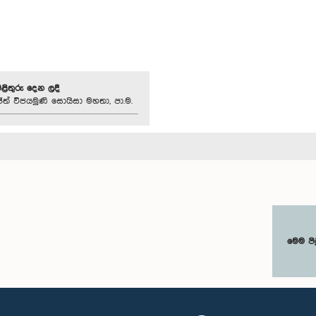
පිළිතුරු දෙන ලදී
ජිත් විජයමුණි සොයිසා මහතා, පා.ම.
මෙම පි