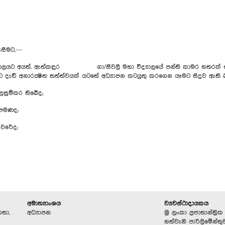
 ඇසීමට,—
 කාර්යාලයට අයත්, ඇත්කඳුර ගා/‍සීවලී මහා විද්‍යාලයේ පන්ති කාමර හතරක් 
ට දැඩි අනාරක්‍ෂිත තත්ත්වයක් යටතේ අධ්‍යාපන කටයුතු කරගෙන යෑමට සිදුව ඇති 
ලසුම්කර ති‍බේද;
ොපමණද;
කවරේද;
අමාත්‍යාංශය
ව්‍යවස්ථාදායකය
හතා,
අධ්‍යාපන
ශ්‍රී ලංකා ප්‍රජාතාන්ත
හත්වැනි පාර්ලිමේන්තු