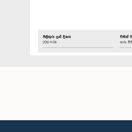
පිළිතුරු දුන් දිනය
විසින් 
2012-11-06
ගරු වි