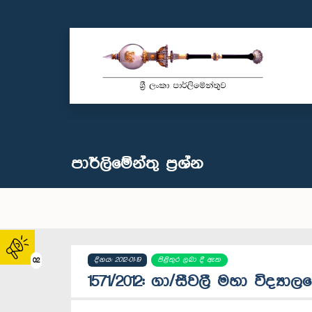
පාර්ලි‌මේන්තු‌ ප්‍රශ්න
දිනය: 2012-01-19
පිළිතුර ලබා දී ඇත
02
1571/2012: ගා/සීවලී මහා විද්‍යාල