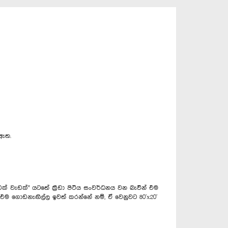
 ඇත.
් වැඩක්" යටතේ ක්‍රීඩා පිටිය සංවර්ධනය වන බැවින් එම
ි එම ගොඩනැඟිල්ල ඉවත් කරන්නේ නම්, ඒ වෙනුවට 80'x20'