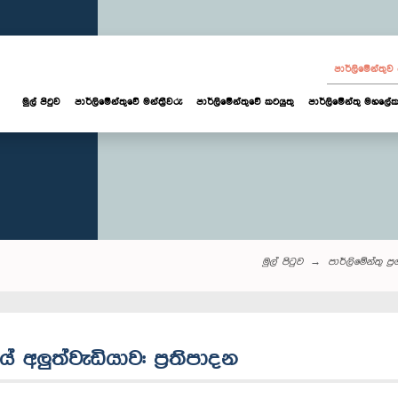
පාර්ලි‌මේන්තු
මුල් පිටුව
පාර්ලි‌මේන්තුවේ මන්ත්‍රීවරු
පාර්ලිමේන්තුවේ කටයුතු
පාර්ලිමේන්තු මහලේක
මුල් පිටුව
පාර්ලි‌මේන්තු‌ ප්‍
යේ අලුත්වැඩියාව: ප්‍රතිපාදන