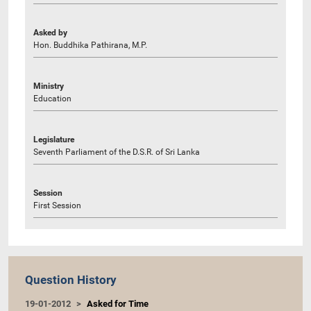
Asked by
Hon. Buddhika Pathirana, M.P.
Ministry
Education
Legislature
Seventh Parliament of the D.S.R. of Sri Lanka
Session
First Session
Question History
19-01-2012
Asked for Time