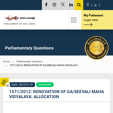
සි
|
த
|
My Parliament
Login here
Parliamentary Questions
Home
Parliamentary Questions
1571/2012: RENOVATION OF GA/SEEVALI MAHA VIDYALAYA...
Date: 2012-01-19
Answered
01
1571/2012: RENOVATION OF GA/SEEVALI MAHA
VIDYALAYA: ALLOCATION