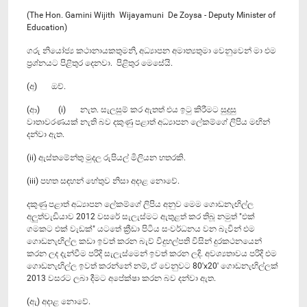
(The Hon. Gamini Wijith Wijayamuni De Zoysa - Deputy Minister of
Education)
ගරු නියෝජ්‍ය කථානායකතුමනි, අධ්‍යාපන අමාත්‍යතුමා වෙනුවෙන් මා එම
ප්‍රශ්නයට පිළිතුර දෙනවා. පිළිතුර මෙසේයි.
(අ) ඔව්.
(ආ) (i) නැත. සැලසුම් කර ඇතත් එය ඉටු කිරීමට සුදුසු
වාතාවරණයක් නැති බව දකුණු පළාත් අධ්‍යාපන ලේකම්ගේ ලිපිය මඟින්
දන්වා ඇත.
(ii) ඇස්තමේන්තු මුදල රුපියල් මිලියන හතරකි.
(iii) පහත සඳහන් හේතුව නිසා අදාළ නොවේ.
දකුණු පළාත් අධ්‍යාපන ලේකම්ගේ ලිපිය අනුව මෙම ගොඩනැඟිල්ල
අලුත්වැඩියාව 2012 වසරේ සැලැස්මට ඇතුළත් කර තිබූ නමුත් "එක්
ගමකට එක් වැඩක්" යටතේ ක්‍රීඩා පිටිය සංවර්ධනය වන බැවින් එම
ගොඩනැඟිල්ල කඩා ඉවත් කරන බැව් විදුහල්පති විසින් දුරකථනයෙන්
කරන ලද දැන්වීම පරිදි සැලැස්මෙන් ඉවත් කරන ලදි. අවශ්‍යතාවය පරිදි එම
ගොඩනැඟිල්ල ඉවත් කරන්නේ නම්, ඒ වෙනුවට 80'x20' ගොඩනැඟිල්ලක්
2013 වසරට ලබා දීමට අපේක්ෂා කරන බව දන්වා ඇත.
(ඇ) අදාළ නොවේ.