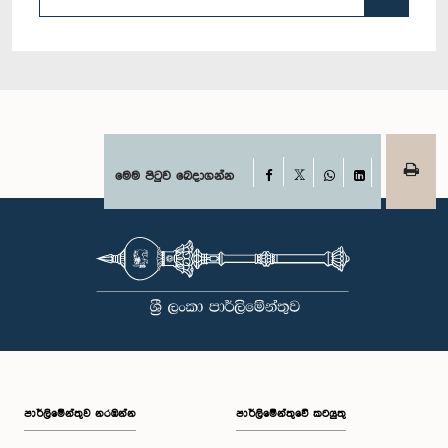
Facebook
මෙම පිටුව බෙදාගන්න
X
WhatsApp
LinkedIn
පාර්ලි‌මේන්තුව නරඹන්න
පාර්ලිමේන්තුවේ කටයුතු