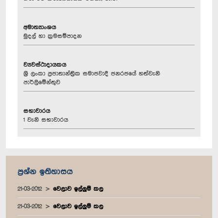
අමාත්‍යාංශය
මුදල් හා ක්‍රමසම්පාදන
ව්‍යවස්ථාදායකය
ශ්‍රී ලංකා ප්‍රජාතාන්ත්‍රික සමාජවාදී ජනරජයේ හත්වැනි
පාර්ලිමේන්තුව
සභාවාරය
1 වැනි සභාවාරය
ප්‍රශ්න ඉතිහාසය
21-03-2012
වෙලාව ඉල්ලුම් කල
21-03-2012
වෙලාව ඉල්ලුම් කල