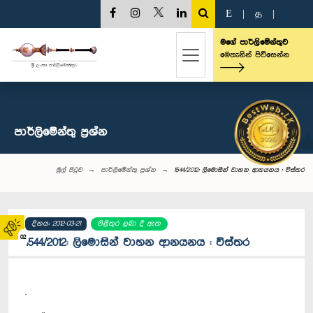
E
|
த
|
මගේ පාර්ලිමේන්තුව
මෙතැනින් පිවිසෙන්න
පාර්ලි‌මේන්තු‌ ප්‍රශ්න
මුල් පිටුව
පාර්ලි‌මේන්තු‌ ප්‍රශ්න
1544/2012: ලිමොසින් වාහන ආනයනය : විස්තර
දිනය: 2012-03-21
පිළිතුර ලබා දී ඇත
02
1544/2012: ලිමොසින් වාහන ආනයනය : විස්තර
.