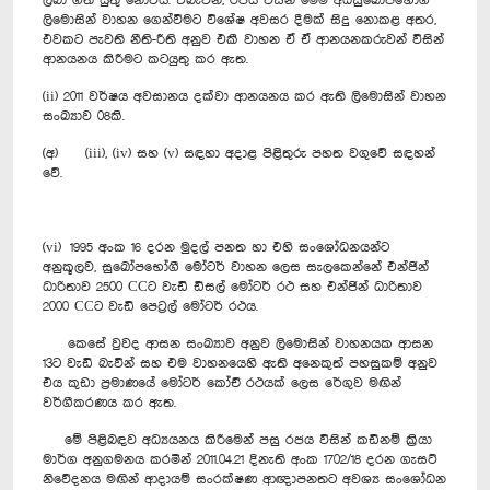
ලබා ගත යුතු නොවීය. එබැවින්, රජය විසින් මෙම අධිසුඛෝපභෝගි
ලිමොසින් වාහන ගෙන්වීමට විශේෂ අවසර දීමක් සිදු නොකළ අතර,
එවකට පැවති නීති-රීති අනුව එකී වාහන ඒ ඒ ආනයනකරුවන් විසින්
ආනයනය කිරීමට කටයුතු කර ඇත.
(ii) 2011 වර්ෂය අවසානය දක්වා ආනයනය කර ඇති ලිමොසින් වාහන
සංඛ්‍යාව 08කි.
(අ) (iii), (iv) සහ (v) සඳහා අදාළ පිළිතුරු පහත වගුවේ සඳහන්
වේ.
(vi) 1995 අංක 16 දරන මුදල් පනත හා එහි සංශෝධනයන්ට
අනුකූලව, සුඛෝපභෝගී මෝටර් වාහන ලෙස සැලකෙන්නේ එන්ජින්
ධාරිතාව 2500 CCට වැඩි ඩීසල් මෝටර් රථ සහ එන්ජින් ධාරිතාව
2000 CCට වැඩි පෙට්‍රල් මෝටර් රථය.
කෙසේ වුවද ආසන සංඛ්‍යාව අනුව ලිමොසින් වාහනයක ආසන
13ට වැඩි බැවින් සහ එම වාහනයෙහි ඇති අනෙකුත් පහසුකම් අනුව
එය කුඩා ප්‍රමාණයේ මෝටර් කෝච් රථයක් ලෙස රේගුව මඟින්
වර්ගීකරණය කර ඇත.
මේ පිළිබඳව අධ්‍යයනය කිරීමෙන් පසු රජය විසින් කඩිනම් ක්‍රියා
මාර්ග අනුගමනය කරමින් 2011.04.21 දිනැති අංක 1702/18 දරන ගැසට්
නිවේදනය මඟින් ආදායම් සංරක්ෂණ ආඥාපනතට අවශ්‍ය සංශෝධන