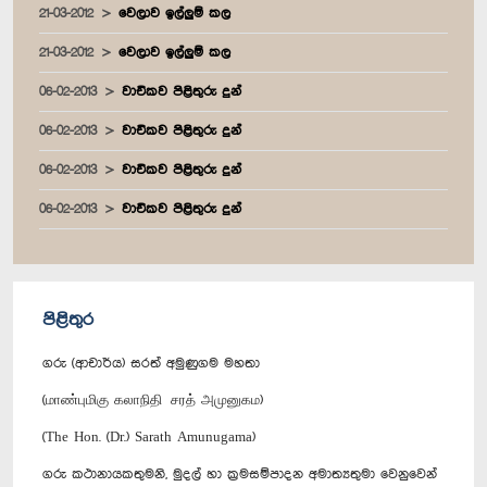
21-03-2012
වෙලාව ඉල්ලුම් කල
21-03-2012
වෙලාව ඉල්ලුම් කල
06-02-2013
වාචිකව පිළිතුරු දුන්
06-02-2013
වාචිකව පිළිතුරු දුන්
06-02-2013
වාචිකව පිළිතුරු දුන්
06-02-2013
වාචිකව පිළිතුරු දුන්
පිළිතුර
ගරු (ආචාර්ය) සරත් අමුණුගම මහතා
(மாண்புமிகு கலாநிதி சரத் அமுனுகம)
(The Hon. (Dr.) Sarath Amunugama)
ගරු කථානායකතුමනි, මුදල් හා ක්‍රමසම්පාදන අමාත්‍යතුමා වෙනුවෙන්