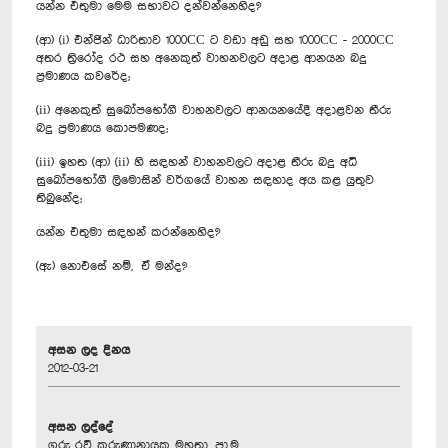
යන්න එතුමා මෙම සභාවට දන්වන්නෙහිද?
(ආ) (i) එන්ජින් ධාරිතාව 1000CC ට වඩා අඩු සහ 1000CC - 2000CC
අතර ත්‍රිරෝද රථ සහ අනෙකුත් වාහනවලට අදාළ ආනයන බදු
ප්‍රමාණය කවරේද;
(ii) අනෙකුත් සුඛෝපභෝගී වාහනවලට ආනයනයේදී අදාළවන තීරු
බදු ප්‍රමාණය කොපමණද;
(iii) ඉහත (ආ) (ii) හි සඳහන් වාහනවලට අදාළ තීරු බදු අධි
සුඛෝපභෝගී ලිමොසින් වර්ගයේ වාහන සඳහාද අය කළ යුතුව
තිබුනේද;
යන්න එතුමා සඳහන් කරන්නෙහිද?
(ඇ) නොඑසේ නම්, ඒ මන්ද?
අසන ලද දිනය
2012-03-21
අසන ලද්දේ
ගරු රවී කරුණානායක මහතා, පා.ම.