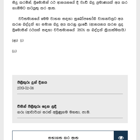
සිදු කරමින්, ලිමොසින් රථ ආනයනයේ දී වැඩි බදු ප්‍රමාණයක් අය කර
ගැනීමට කටයුතු කර ඇත.
වර්තමානයේ මෙම වාහන සඳහා සුඛෝපභෝගි වාහනවලට අය
කරන බද්දක් හා සමාන බදු අය කරනු ලැබේ. (ආනයනය කරන ලද
ලිමොසින් රථයක් සඳහා වර්තමානයේ 350% ක බද්දක් ක්‍රියාත්මකයි.)
(ආ) (i)
(ii)
පිළිතුරු දුන් දිනය
2013-02-06
විසින් පිළිතුරු දෙන ලදී
ගරු (ආචාර්ය) සරත් අමුණුගම මහතා, පා.ම.
සභාගත කර ඇත