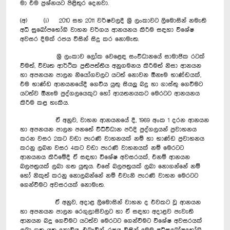
මා එම ප්‍රශ්නයට පිළිතුර දෙනවා.
(අ) (i) 2010 සහ 2011 වර්ෂවලදී ශ්‍රී ලංකාවට ලිමොසින් නමැති
අධි ‍සුඛෝපභෝගි වාහන වර්ගය ආනයනය කිරීම සඳහා විශේෂ
අවසර දීමක් රජය විසින් සිදු කර නොමැත.
ශ්‍රී ලංකාව ලෝක වෙළෙඳ සංවිධානයේ සාමාජික රටක්
වීමත්, විවෘත ආර්ථික ප්‍රතිපත්තිය අනුගමනය කිරීමත් නිසා ආනයන
හා අපනයන පාලන නියෝගවලට යටත් නොවන ඕනෑම භාණ්ඩයක්,
එම භාණ්ඩ ආනයනයේදී ගෙවිය යුතු සියලු බදු හා ගාස්තු ගෙවීමට
යටත්ව ඕනෑම පුද්ගලයෙකුට හෝ ආයතනයකට මෙරටට ආනයනය
කිරීම කළ හැකිය.
ඒ අනුව, වාහන ආනයනයේ දී, 1969 අංක 1 දරන ආනයන
හා අපනයන පාලන පනතේ විධිවිධාන පරිදි පුද්ගලයන් ප්‍රවාහනය
කරන වසර 2කට වඩා‍ පැරණි වාහනයක් නම් හා භාණ්ඩ ප්‍රවාහනය
කරනු ලබන වසර 4කට වඩා පැරණි වාහනයක් නම් මෙරටට
ආනයනය කිරීමේදී ඒ සඳහා විශේෂ අවසරයක්, එනම් ආනයන
බලපත්‍රයක් ලබා ගත යුතුය. එසේ බලපත්‍රයක් ලබා නොගන්නේ නම්
හෝ නිකුත් කරනු නොලබන්නේ නම් එවැනි පැරණි වාහන මෙරටට
ගෙන්වීමට අවසරයක් නොමැත.
ඒ අනුව, අදාළ ලිමොසින් වාහන ද එවකට වූ ආනයන
හා අපනයන පාලන රෙගුලාසිවලට හා ඒ සඳහා අදාළව පැවැති
ආනයන බදු ගෙවීමට යටත්ව මෙරටට ගෙන්වීමට විශේෂ අවසරයක්