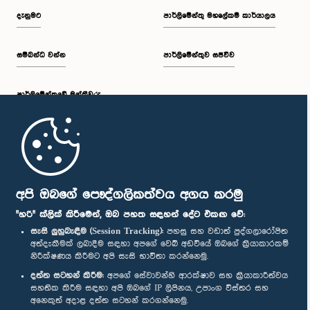
දැනුමට
පාර්ලිමේන්තු මහලේකම් කාර්යාලය
සම්බන්ධ වන්න
පාර්ලිමේන්තුව සජීවීව
පාර්ලි‌මේන්තුවේ මන්ත්‍රීවරු
මුල් පිටුව
පාර්ලිමේන්තු ජංගම යෙදුම
අපි ඔබගේ පෞද්ගලිකත්වය අගය කරමු
"හරි" ක්ලික් කිරීමෙන්, ඔබ පහත සඳහන් දේට එකඟ වේ:
සැසි ලුහුබැඳීම (Session Tracking):
පහසු සහ වඩාත් පුද්ගලාරෝපිත
අත්දැකීමක් ලබාදීම සඳහා අපගේ වෙබ් අඩවියේ ඔබගේ ක්‍රියාකාරකම්
නිරීක්ෂණය කිරීමට අපි සැසි භාවිතා කරන්නෙමු.
අප හා සම්බන්ධ වී සිටින්න :
දත්ත සටහන් කිරීම:
අපගේ සේවාවන්හි ආරක්ෂාව සහ ක්‍රියාකාරීත්වය
සහතික කිරීම සඳහා අපි ඔබගේ IP ලිපිනය, උපාංග විස්තර සහ
අනෙකුත් අදාළ දත්ත සටහන් කරගන්නෙමු.