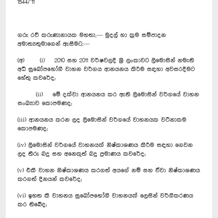
1544/’11
ගරු රවී කරුණානායක මහතා,— මුදල් හා ක්‍රම සම්පාදන
අමාත්‍යතුමාගෙන් ඇසීමට,—
(අ) (i) 2010 සහ 2011 වර්ෂවලදී ශ්‍රී ලංකාවට ලිමොසින් නමැති
අධි සුඛෝපභෝගී වාහන වර්ගය ආනයනය කිරීම සඳහා අවසරදීමට
හේතු කවරේද;
(ii) මේ දක්වා ආනයනය කර ඇති ලිමොසින් වර්ගයේ වාහන
සංඛ්‍යාව ‍කොපමණද;
(iii) ආනයනය කරන ලද ලිමොසින් වර්ගයේ වාහනයක වටිනාකම
‍කොපමණද;
(iv) ලිමොසින් වර්ගයේ වාහනයක් නිෂ්කාශණය කිරීම සඳහා ගෙවන
ලද තීරු බදු සහ අනෙකුත් බදු ප්‍රමාණය කවරේද;
(v) එකී වාහන නිෂ්කාශණය කරගත් අයගේ නම් සහ ඒවා නිෂ්කාශණය
කරගත් දිනයන් කවරේද;
(vi) ඉහත කී වාහනය සුඛෝපභෝගී වාහනයක් ලෙසින් වර්ගීකරණය
කර තිබේද;