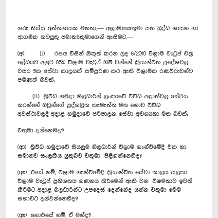
ගරු තිස්ස අත්තනායක මහතා,— අග්‍රාමාත්‍යතුමා සහ බුද්ධ ශාසන හා
ආගමික කටයුතු අමාත්‍යතුමාගෙන් ඇසීමට,—
(අ) (i) රජය විසින් නිකුත් කරන ලද 6/2010 විශ්‍රාම වැටුප් චක්‍ර
ලේඛයට අනුව 85% විශ්‍රාම වැටුප් හිමි වන්නේ ක්‍රියාන්විත ප්‍රදේශවල
වසර 5ක සේවා කාලයක් සම්පූර්ණ කර ඇති විශ්‍රාමික රණවිරුවන්ට
පමණක් බවත්;
(ii) ත්‍රිවිධ හමුදා නිලධාරීන් ලංකාවේ විවිධ පළාත්වල සේවය
කරන්නේ ඔවුන්ගේ පුද්ගලික කැමැත්ත මත නොව විවිධ
අවස්ථාවලදී අදාළ හමුදාවේ පරිපාලන සේවා අවශ්‍යතා මත බවත්;
එතුමා දන්නෙහිද?
(ආ) ත්‍රිවිධ හමුදාවේ සියලුම නිලධාරීන් විශ්‍රාම ගැන්වීමේදී එක හා
සමානව සැලකිය යුතුබව එතුමා පිළිගන්නෙහිද?
(ඇ) එසේ නම්, විශ්‍රාම ගැන්වීමේදී ක්‍රියාන්විත සේවා කාලය සලකා
විශ්‍රාම වැටුප් ප්‍රතිශතය ගණනය කිරීමෙන් ඇති වන විෂමතාව ඉවත්
කිරීමට අදාළ බලධාරීන්ට උපදෙස් දෙන්නේද යන්න එතුමා මෙම
සභාවට දන්වන්නෙහිද?
(ඈ) නොඑසේ නම්, ඒ මන්ද?