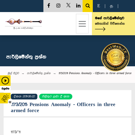
E
|
த
|
මගේ පාර්ලිමේන්තුව
මෙතැනින් පිවිසෙන්න
පාර්ලි‌මේන්තු‌ ප්‍රශ්න
මුල් පිටුව
පාර්ලි‌මේන්තු‌ ප්‍රශ්න
1173/2011: Pensions Anomaly - Officers in three armed force
බලන්න
දිනය: 2011-06-22
පිළිතුර ලබා දී ඇත
02
1173/2011: Pensions Anomaly - Officers in three
armed force
1173/’11