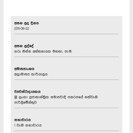
අසන ලද දිනය
2011-06-22
අසන ලද්දේ
ගරු තිස්ස අත්තනායක මහතා, පා.ම.
අමාත්‍යාංශය
අග්‍රාමාත්‍ය කාර්යාලය
ව්‍යවස්ථාදායකය
ශ්‍රී ලංකා ප්‍රජාතාන්ත්‍රික සමාජවාදී ජනරජයේ හත්වැනි
පාර්ලිමේන්තුව
සභාවාරය
1 වැනි සභාවාරය