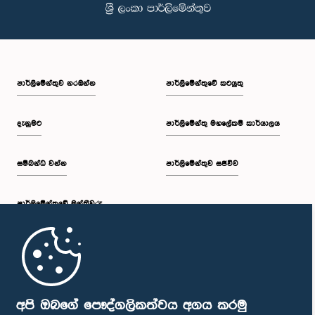
පාර්ලි‌මේන්තුව නරඹන්න
පාර්ලිමේන්තුවේ කටයුතු
දැනුමට
පාර්ලිමේන්තු මහලේකම් කාර්යාලය
සම්බන්ධ වන්න
පාර්ලිමේන්තුව සජීවීව
පාර්ලි‌මේන්තුවේ මන්ත්‍රීවරු
මුල් පිටුව
පාර්ලිමේන්තු ජංගම යෙදුම
අපි ඔබගේ පෞද්ගලිකත්වය අගය කරමු