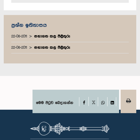
ප්‍රශ්න ඉතිහාසය
22-06-2011
සභාගත කල පිළිතුරු
22-06-2011
සභාගත කල පිළිතුරු
Facebook
මෙම පිටුව බෙදාගන්න
X
WhatsApp
LinkedIn