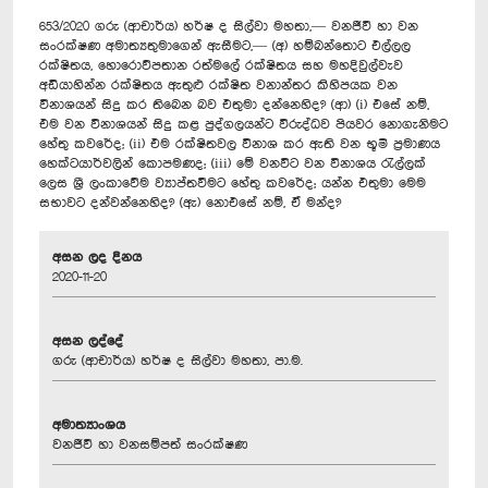
653/2020 ගරු (ආචාර්ය) හර්ෂ ද සිල්වා මහතා,— වනජීවී හා වන
සංරක්ෂණ අමාත්‍යතුමාගෙන් ඇසීමට,— (අ) හම්බන්තොට එල්ලල
රක්ෂිතය, හොරොව්පතාන රත්මලේ රක්ෂිතය සහ මහදිවුල්වැව
අඩියාහින්න රක්ෂිතය ඇතුළු රක්ෂිත වනාන්තර කිහිපයක වන
විනාශයන් සිදු කර තිබෙන බව එතුමා දන්නෙහිද? (ආ) (i) එසේ නම්,
එම වන විනාශයන් සිදු කළ පුද්ගලයන්ට විරුද්ධව පියවර නොගැනිමට
හේතු කවරේද; (ii) එම රක්ෂිතවල විනාශ කර ඇති වන භූමි ප්‍රමාණය
හෙක්ටයාර්වලින් කොපමණද; (iii) මේ වනවිට වන විනාශය රැල්ලක්
ලෙස ශ්‍රී ලංකාවේම ව්‍යාප්තවීමට හේතු කවරේද; යන්න එතුමා මෙම
සභාවට දන්වන්නෙහිද? (ඇ) නොඑසේ නම්, ඒ මන්ද?
අසන ලද දිනය
2020-11-20
අසන ලද්දේ
ගරු (ආචාර්ය) හර්ෂ ද සිල්වා මහතා, පා.ම.
අමාත්‍යාංශය
වනජීවී හා වනසම්පත් සංරක්ෂණ