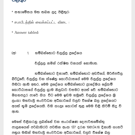
පිළිතුර
* සභාමේසය මත තබන ලද පිළිතුර:
* சபாபீடத்தில் வைக்கப்பட்ட விடை :
* Answer tabled:
(අ) 1. හම්බන්තොට එලල්ල ප්‍රදේශය
එල්ලල නමින් රක්ෂිත වනයක් නොමැත.
හම්බන්තොට දිසාවේ, හම්බන්තොට අඩවියේ, මිරිජ්ජවිල
බීට්ටුවේ, එලල්ල වන ක්ෂේත්‍ර කොට්ඨාසයේ මෙම එලල්ල ප්‍රදේශය
පිහිටා ඇති අතර, මෙම ප්‍රදේශය හම්බන්තොට ප්‍රාදේශීය ලේකම්
කොට්ඨාසයේ එලල්ල ග්‍රාම නිලධාරි වසමට අයත් වේ. හම්බන්තොට
මීගහජදුර පාරේ ගිය විට මෙම ඉඩම හමුවේ. එලල්ල ප්‍රදේශය ශ්‍රී
ලංකා මහවැලි සංවර්ධන අධිකාරියේ වලව විශේෂ බල ප්‍රදේශයට
අයත් භූමි ප්‍රදේශයකි. එහි කැලෑ කොටස් තුළ මෙම එළි කිරීම් සිදු වී
ඇත.
මෙසේ එළිකරනු ලබන්නේ වන සංරක්ෂණ දෙපාර්තමේන්තු
පාලනයෙන් පරිබාහිරව පවතින අංක 137 දරන 1981.04.16 දිනැති ගැසට්
පත්‍රය මඟින් මහවැලි සංවර්ධන අධිකාරියේ, වලව විශේෂ බල