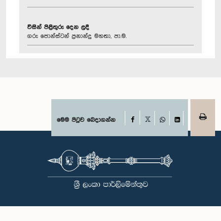
විසින් පිළිතුරු දෙන ලදී
ගරු ජොන්ස්ටන් ප්‍රනාන්දු මහතා, පා.ම.
Facebook
මෙම පිටුව බෙදාගන්න
X
WhatsApp
LinkedIn