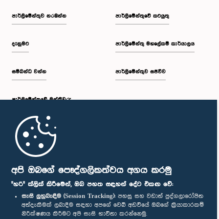
පාර්ලි‌මේන්තුව නරඹන්න
පාර්ලිමේන්තුවේ කටයුතු
දැනුමට
පාර්ලිමේන්තු මහලේකම් කාර්යාලය
සම්බන්ධ වන්න
පාර්ලිමේන්තුව සජීවීව
පාර්ලි‌මේන්තුවේ මන්ත්‍රීවරු
මුල් පිටුව
පාර්ලිමේන්තු ජංගම යෙදුම
අපි ඔබගේ පෞද්ගලිකත්වය අගය කරමු
"හරි" ක්ලික් කිරීමෙන්, ඔබ පහත සඳහන් දේට එකඟ වේ:
සැසි ලුහුබැඳීම (Session Tracking):
පහසු සහ වඩාත් පුද්ගලාරෝපිත
අත්දැකීමක් ලබාදීම සඳහා අපගේ වෙබ් අඩවියේ ඔබගේ ක්‍රියාකාරකම්
නිරීක්ෂණය කිරීමට අපි සැසි භාවිතා කරන්නෙමු.