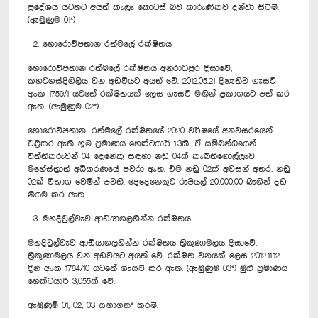
ප්‍රදේශය යටතට අයත් කැලෑ කොටස් බව කාරුණිකව දන්වා සිටිමි.
(ඇමුණුම 01*)
2. හොරොව්පතාන රත්මලේ රක්ෂිතය
හොරොව්පතාන රත්මලේ රක්ෂිතය අනුරාධපුර දිසාවේ,
කහටගස්දිගිලිය වන අඩවියට අයත් වේ. 2012.05.21 දිනැතිව ගැසට්
අංක 1759/1 යටතේ රක්ෂිතයක් ලෙස ගැසට් මඟින් ප්‍රකාශයට පත් කර
ඇත. (ඇමුණුම 02*)
හොරොව්පතාන රත්මලේ රක්ෂිතයේ 2020 වර්ෂයේ අනවසරයෙන්
එළිකර ඇති භූමි ප්‍රමාණය හෙක්ටයාර් 1.3කි. ඒ සම්බන්ධයෙන්
විත්තිකරුවන් 04 දෙනෙකු සඳහා නඩු 04ක් කැබිතිගොල්ලෑව
මහේස්ත්‍රාත් අධිකරණයේ පවරා ඇත. එම නඩු 02ක් අවසන් අතර, නඩු
02ක් විභාග වෙමින් පවතී. දෙදෙනෙකුට රුපියල් 20,000.00 බැගින් දඩ
නියම කර ඇත.
3. මහදිවුල්වැව ආඩියාගලහින්න රක්ෂිතය
මහදිවුල්වැව ආඩියාගලහින්න රක්ෂිතය ත්‍රිකුණාමලය දිසාවේ,
ත්‍රිකුණාමලය වන අඩවියට අයත් වේ. රක්ෂිත වනයක් ලෙස 2012.11.12
දින අංක 1784/10 යටතේ ගැසට් කර ඇත. (ඇමුණුම 03*) මුළු ප්‍රමාණය
හෙක්ටයාර් 3,055ක් වේ.
ඇමුණුම් 01, 02, 03 සභාගත* කරමි.