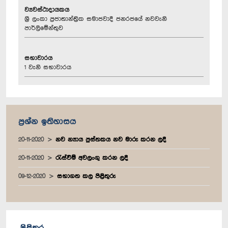
ව්‍යවස්ථාදායකය
ශ්‍රී ලංකා ප්‍රජාතාන්ත්‍රික සමාජවාදී ජනරජයේ නවවැනි
පාර්ලිමේන්තුව
සභාවාරය
1 වැනි සභාවාරය
ප්‍රශ්න ඉතිහාසය
20-11-2020
නව න්‍යාය පුස්තකය නව මාරු කරන ලදී
20-11-2020
රැස්වීම් අවලංගු කරන ලදී
09-12-2020
සභාගත කල පිළිතුරු