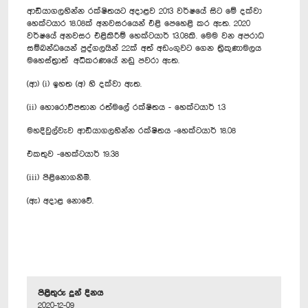
ආඩියාගලහින්න රක්ෂිතයට අදාළව 2013 වර්ෂයේ සිට මේ දක්වා
හෙක්ටයාර 18.08ක් අනවසරයෙන් එළි පෙහෙළි කර ඇත. 2020
වර්ෂයේ අනවසර එළිකිරීම් හෙක්ටයාර් 13.08කි. මෙම වන අපරාධ
සම්බන්ධයෙන් පුද්ගලයින් 22ක් අත් අඩංගුවට ගෙන ත්‍රිකුණාමලය
මහෙස්ත්‍රාත් අධිකරණයේ නඩු පවරා ඇත.
(ආ) (i) ඉහත (අ) හි දක්වා ඇත.
(ii) හොරොව්පතාන රත්මලේ රක්ෂිතය - හෙක්ටයාර් 1.3
මහදිවුල්වැව ආඩියාගලහින්න රක්ෂිතය -හෙක්ටයාර් 18.08
එකතුව -හෙක්ටයාර් 19.38
(iii) පිළිනොගනිමි.
(ඇ) අදාළ නොවේ.
පිළිතුරු දුන් දිනය
2020-12-09