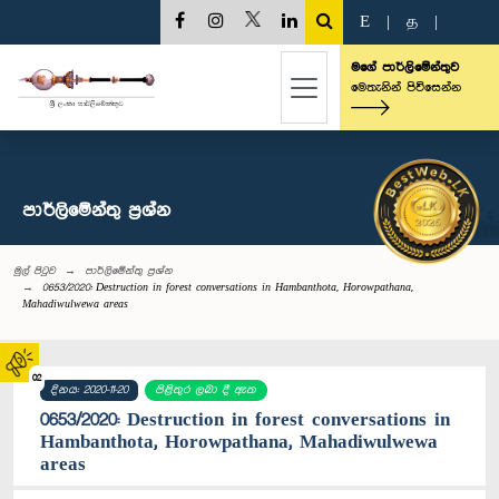
E
|
த
|
මගේ පාර්ලිමේන්තුව
මෙතැනින් පිවිසෙන්න
පාර්ලි‌මේන්තු‌ ප්‍රශ්න
මුල් පිටුව
පාර්ලි‌මේන්තු‌ ප්‍රශ්න
0653/2020: Destruction in forest conversations in Hambanthota, Horowpathana,
Mahadiwulwewa areas
02
දිනය: 2020-11-20
පිළිතුර ලබා දී ඇත
0653/2020: Destruction in forest conversations in
Hambanthota, Horowpathana, Mahadiwulwewa
areas