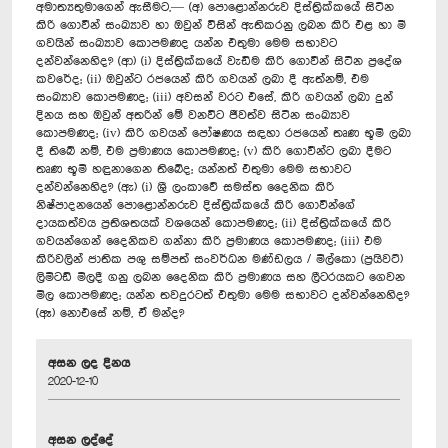
අමාත්‍යතුමාගෙන් ඇසීමට,— (අ) පොළොන්නරුව දිස්ත්‍රික්කයේ සිටින
කිරි ගොවීන් සංඛ්‍යාව හා ඔවුන් විසින් ඇතිකරනු ලබන කිරි එළ හා මී
ගවයින් සංඛ්‍යාව කොපමණද යන්න එතුමා මෙම සභාවට
දන්වන්නෙහිද? (ආ) (i) දිස්ත්‍රික්කයේ වැඩිම කිරි ගොවීන් සිටින ප්‍රදේශ
කවරේද; (ii) ඔවුන්ට රජයෙන් කිරි ගවයන් ලබා දී ඇත්නම්, එම
සංඛ්‍යාව කොපමණද; (iii) අවසන් වරට එසේ, කිරි ගවයන් ලබා දුන්
දිනය සහ ඔවුන් අතරින් මේ වනවිට ජීවත්ව සිටින සංඛ්‍යාව
කොපමණද; (iv) කිරි ගවයන් පෝෂණය සඳහා රජයෙන් තෘණ භූමි ලබා
දී තිබේ නම්, එම ප්‍රමාණය කොපමණද; (v) කිරි ගොවීන්ට ලබා දීමට
තෘණ භූමි හඳුනාගෙන තිබේද; යන්නත් එතුමා මෙම සභාවට
දන්වන්නෙහිද? (ඇ) (i) ශ්‍රී ලංකාවේ සමස්ත දෛනික කිරි
නිෂ්පාදනයෙන් පොළොන්නරුව දිස්ත්‍රික්කයේ කිරි ගොවීන්ගේ
දායකත්වය ප්‍රතිශතයක් වශයෙන් කොපමණද; (ii) දිස්ත්‍රික්කයේ කිරි
ගවයන්ගෙන් දෛනිකව ගන්නා කිරි ප්‍රමාණය කොපමණද; (iii) එම
කිරිවලින් ජාතික පශු සම්පත් සංවර්ධන මණ්ඩලය / මිල්කො (ප්‍රයිවට්)
ලිමිටඩ් මිලදී ගනු ලබන දෛනික කිරි ප්‍රමාණය සහ ලීටරයකට ගෙවන
මිල කොපමණද; යන්න තවදුරටත් එතුමා මෙම සභාවට දන්වන්නෙහිද?
(ඈ) නොඑසේ නම්, ඒ මන්ද?
අසන ලද දිනය
2020-12-10
අසන ලද්දේ