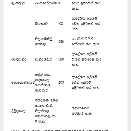
ලංකාපුර
සංඝබෝධිගම
10
වෙත ඉදිරිපත් කර
ඇත.
ප්‍රාදේශීය ලේකම්
ඕනෑගම
100
වෙත ඉදිරිපත් කර
ඇත.
විලයාඩිමඩු
ගොවීන් විසින්
586
(තඹාල)
යෝජනා කර ඇත.
ප්‍රාදේශීය ලේකම්
වැලිකන්ද
කන්දකඩුව
1,814
විසින් නිර්දේශ කර
ඇත.
අඹන් ගඟ,
ප්‍රාදේශීය ලේකම්
කළහගල,
පොළොන්නරුව
200
වෙත ඉල්ලීම්
අළුත්වැව,
ඉදිරිපත් කර ඇත.
බැදිවැව
මහදමන, ඉහළ
ඇල්ල වැව,
හඳුනාගෙන
දිඹුලාගල
වලස්ගල,
පමණක් ඇත.
බඳනාගල හා
11 ඇළ