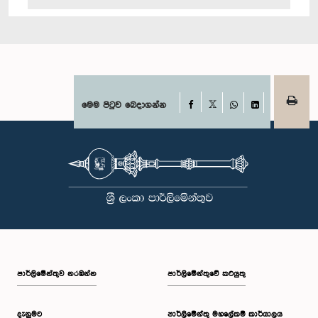
Facebook
මෙම පිටුව බෙදාගන්න
X
WhatsApp
LinkedIn
පාර්ලි‌මේන්තුව නරඹන්න
පාර්ලිමේන්තුවේ කටයුතු
දැනුමට
පාර්ලිමේන්තු මහලේකම් කාර්යාලය