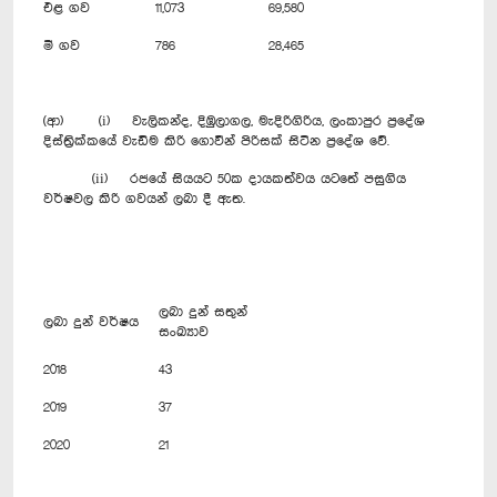
එළ ගව
11,073
69,580
මී ගව
786
28,465
(ආ) (i) වැලිකන්ද, දිඹුලාගල, මැදිරිගිරිය, ලංකාපුර ප්‍රදේශ
දිස්ත්‍රික්කයේ වැඩිම කිරි ගොවීන් පිරිසක් සිටින ප්‍රදේශ වේ.
(ii) රජයේ සියයට 50ක දායකත්වය යටතේ පසුගිය
වර්ෂවල කිරි ගවයන් ලබා දී ඇත.
ලබා දුන් සතුන්
ලබා දුන් වර්ෂය
සංඛ්‍යාව
2018
43
2019
37
2020
21