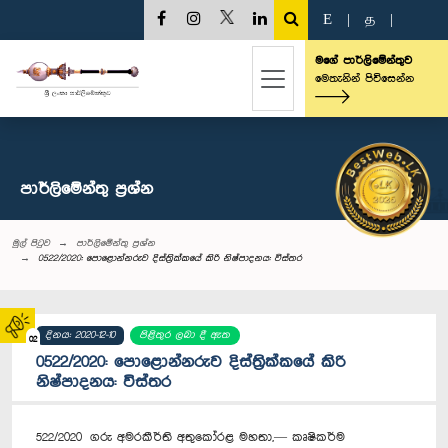
E
|
த
|
මගේ පාර්ලිමේන්තුව
මෙතැනින් පිවිසෙන්න
පාර්ලි‌මේන්තු‌ ප්‍රශ්න
මුල් පිටුව
පාර්ලි‌මේන්තු‌ ප්‍රශ්න
0522/2020: පොළොන්නරුව දිස්ත්‍රික්කයේ කිරි නිෂ්පාදනය: විස්තර
දිනය: 2020-12-10
පිළිතුර ලබා දී ඇත
02
0522/2020: පොළොන්නරුව දිස්ත්‍රික්කයේ කිරි
නිෂ්පාදනය: විස්තර
522/2020 ගරු අමරකීර්ති අතුකෝරළ මහතා,— කෘෂිකර්ම