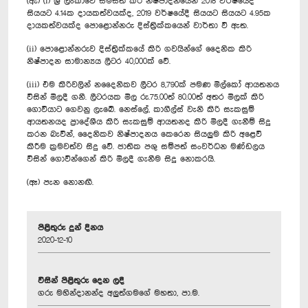
(ඇ) (i) ශ්‍රී ලංකාවේ සමස්ත කිරි නිෂ්පාදනයෙන් 2018 වර්ෂයේදී
සියයට 4.14ක දායකත්වයක්ද, 2019 වර්ෂයේදී සියයට සියයට 4.95ක
දායකත්වයක්ද පොළොන්නරු දිස්ත්‍රික්කයෙන් වාර්තා වී ඇත.
(ii) පොළොන්නරුව දිස්ත්‍රික්කයේ කිරි ගවයින්ගේ දෛනික කිරි
නිෂ්පාදන සාමාන්‍යය ලීටර 40,000ක් වේ.
(iii) එම කිරිවලින් නදෛනිකව ලීටර 8,790ක් පමණ මිල්කෝ ආයතනය
විසින් මිලදී ගනී. ලීටරයක මිල රු.75.00ත් 80.00ත් අතර මිලක් කිරි
ගොවියාට ගෙවනු ලැබේ. නෙස්ලේ, කාගීල්ස් වැනි කිරි සැකසුම්
ආයතනයද ප්‍රාදේශීය කිරි සැකසුම් ආයතනද කිරි මිලදී ගැනීම් සිදු
කරන බැවින්, දෛනිකව නිෂ්පාදනය කෙරෙන සියලුම කිරි අළෙවි
කිරීම ක්‍රමවත්ව සිදු වේ. ජාතික පශු සම්පත් සංවර්ධන මණ්ඩලය
විසින් ගොවීන්ගෙන් කිරි මිලදී ගැනීම සිදු නොකරයි.
(ඈ) පැන නොනඟී.
පිළිතුරු දුන් දිනය
2020-12-10
විසින් පිළිතුරු දෙන ලදී
ගරු මහින්දානන්ද අලුත්ගමගේ මහතා, පා.ම.