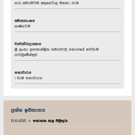
ගරු අමරකීර්ති අතුකෝරළ මහතා, පා.ම.
අමාත්‍යාංශය
කෘෂිකර්ම
ව්‍යවස්ථාදායකය
ශ්‍රී ලංකා ප්‍රජාතාන්ත්‍රික සමාජවාදී ජනරජයේ නවවැනි
පාර්ලිමේන්තුව
සභාවාරය
1 වැනි සභාවාරය
ප්‍රශ්න ඉතිහාසය
10-12-2020
සභාගත කල පිළිතුරු