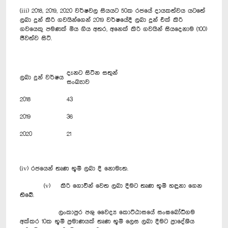
(iii) 2018, 2019, 2020 වර්ෂවල සියයට 50ක රජයේ දායකත්වය යටතේ
ලබා දුන් කිරි ගවයින්ගෙන් 2019 වර්ෂයේදී ලබා දුන් එක් කිරි
ගවයෙකු පමණක් මිය ගිය අතර, අනෙක් කිරි ගවයින් සියදෙනාම (100)
ජීවත්ව සිටී.
දැනට සිටින සතුන්
ලබා දුන් වර්ෂය
සංඛ්‍යාව
2018
43
2019
36
2020
21
(iv) රජයෙන් තෘණ භූමි ලබා දී නොමැත.
(v) කිරි ගොවීන් වෙත ලබා දීමට තෘණ භූමි හඳුනා ගෙන
තිබේ.
ලංකාපුර පශු වෛද්‍ය කොට්ඨාසයේ සංඝබෝධිගම
අක්කර 10ක භූමි ප්‍රමාණයක් තෘණ භූමි ලෙස ලබා දීමට ප්‍රාදේශීය