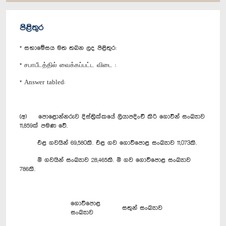
පිළිතුර
* සභාමේසය මත තබන ලද පිළිතුර:
* சபாபீடத்தில் வைக்கப்பட்ட விடை :
* Answer tabled:
(අ) පොළොන්නරුව දිස්ත්‍රික්කයේ ලියාපදිංචි කිරි ගොවීන් සංඛ්‍යාව
11,859ක් පමණ වේ.
එළ ගවයින් 69,580කි. එළ ගව ගොවිපොළ සංඛ්‍යාව 11,073කි.
මී ගවයින් සංඛ්‍යාව 28,465කි. මී ගව ගොවිපොළ සංඛ්‍යාව
786කි.
ගොවිපොළ
සතුන් සංඛ්‍යාව
සංඛ්‍යාව