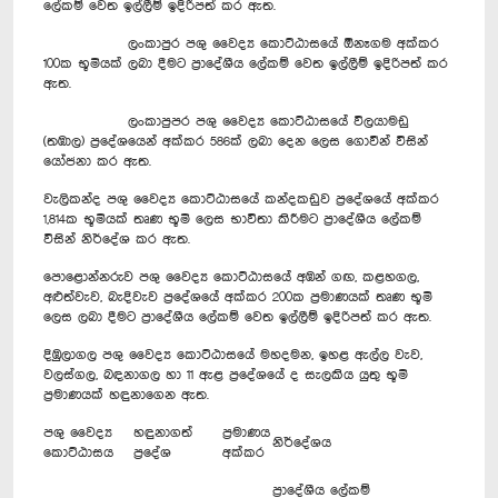
ලේකම් වෙත ඉල්ලීම් ඉදිරිපත් කර ඇත.
ලංකාපුර පශු වෛද්‍ය කොට්ඨාසයේ ඕනෑගම අක්කර
100ක භූමියක් ලබා දීමට ප්‍රාදේශීය ලේකම් වෙත ඉල්ලීම් ඉදිරිපත් කර
ඇත.
ලංකාපුපර පශු වෛද්‍ය කොට්ඨාසයේ විලයාමඩු
(තඹාල) ප්‍රදේශයෙන් අක්කර 586ක් ලබා දෙන ලෙස ගොවීන් විසින්
යෝජනා කර ඇත.
වැලිකන්ද පශු වෛද්‍ය කොට්ඨාසයේ කන්දකඩුව ප්‍රදේශයේ අක්කර
1,814ක භූමියක් තෘණ භූමි ලෙස භාවිතා කිරීමට ප්‍රාදේශීය ලේකම්
විසින් නිර්දේශ කර ඇත.
පොළොන්නරුව පශු වෛද්‍ය කොට්ඨාසයේ අඹන් ගඟ, කළහගල,
අළුත්වැව, බැදිවැව ප්‍රදේශයේ අක්කර 200ක ප්‍රමාණයක් තෘණ භූමි
ලෙස ලබා දීමට ප්‍රාදේශීය ලේකම් වෙත ඉල්ලීම් ඉදිරිපත් කර ඇත.
දිඹුලාගල පශු වෛද්‍ය කොට්ඨාසයේ මහදමන, ඉහළ ඇල්ල වැව,
වලස්ගල, බඳනාගල හා 11 ඇළ ප්‍රදේශයේ ද සැලකිය යුතු භූමි
ප්‍රමාණයක් හඳුනාගෙන ඇත.
පශු වෛද්‍ය
හඳුනාගත්
ප්‍රමාණය
නිර්දේශය
කොට්ඨාසය
ප්‍රදේශ
අක්කර
ප්‍රාදේශීය ලේකම්