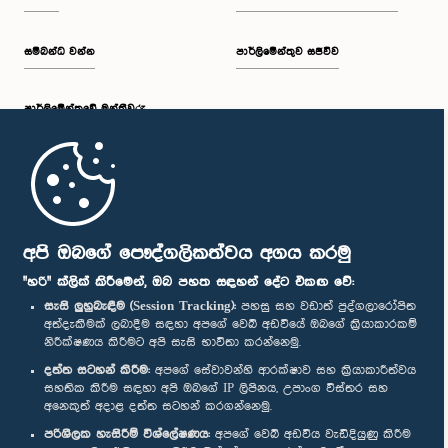
සම්බන්ධ වන්න
පාර්ලිමේන්තුව සජීවීව
පාර්ලි‌මේන්තුවේ මන්ත්‍රීවරු
මුල් පිටුව
පාර්ලිමේන්තු ජංගම යෙදුම
අපි ඔබගේ පෞද්ගලිකත්වය අගය කරමු
"හරි" ක්ලික් කිරීමෙන්, ඔබ පහත සඳහන් දේට එකඟ වේ:
සැසි ලුහුබැඳීම (Session Tracking):
පහසු සහ වඩාත් පුද්ගලාරෝපිත
අත්දැකීමක් ලබාදීම සඳහා අපගේ වෙබ් අඩවියේ ඔබගේ ක්‍රියාකාරකම්
නිරීක්ෂණය කිරීමට අපි සැසි භාවිතා කරන්නෙමු.
අප හා සම්බන්ධ වී සිටින්න :
දත්ත සටහන් කිරීම:
අපගේ සේවාවන්හි ආරක්ෂාව සහ ක්‍රියාකාරීත්වය
සහතික කිරීම සඳහා අපි ඔබගේ IP ලිපිනය, උපාංග විස්තර සහ
අනෙකුත් අදාළ දත්ත සටහන් කරගන්නෙමු.
සම්මාන
පරිශීලක හැසිරීම් විශ්ලේෂණය:
අපගේ වෙබ් අඩවිය වැඩිදියුණු කිරීම