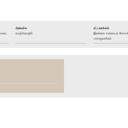
அமைச்சு
சட்டவாக்கம்
ோரள,
கமத்தொழில்
இலங்கை சனநாயக சோசலிச
பாராளுமன்றம்