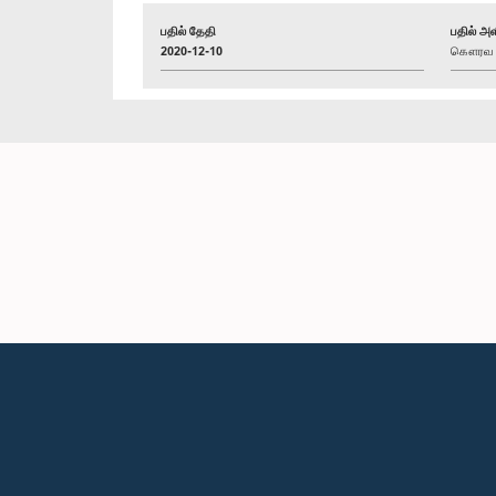
பதில் தேதி
பதில் அள
2020-12-10
கௌரவ மஹ