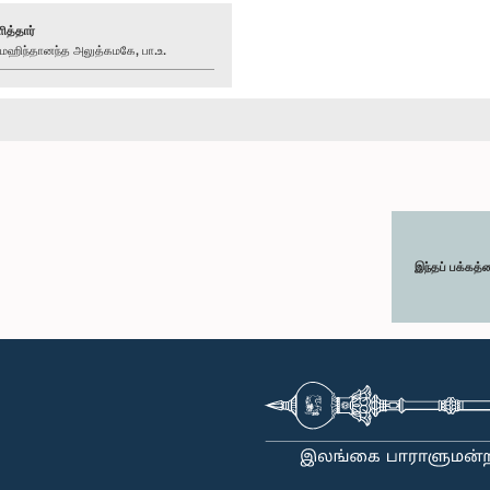
ித்தார்
ிந்தானந்த அலுத்கமகே, பா.உ.
இந்தப் பக்கத்