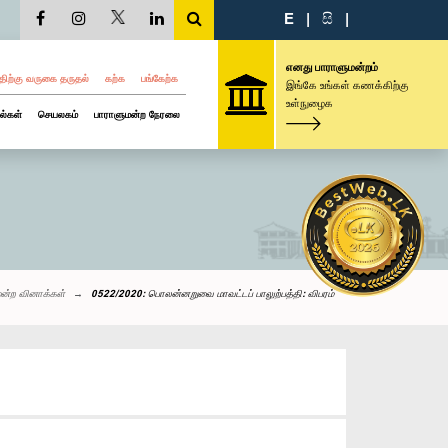
E
|
සි
|
எனது பாராளுமன்றம்
திற்கு வருகை தருதல்
கற்க
பங்கேற்க
இங்கே உங்கள் கணக்கிற்கு
உள்நுழைக
ல்கள்
செயலகம்
பாராளுமன்ற நேரலை
ன்ற வினாக்கள்
0522/2020: பொலன்னறுவை மாவட்டப் பாலுற்பத்தி: விபரம்