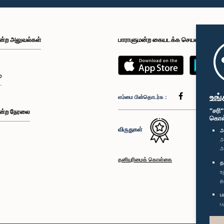
ன்ற அலுவல்கள்
பாராளுமன்ற கையடக்க செயலி
்
உங்
எம்மை பின்தொடர்க :
"சரி
ன்ற நேரலை
கொள்க
விருதுகள்
அ
அ
அ
தனியுரிமைக் கொள்கை
த
உ
த
ப
ப