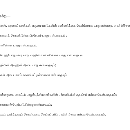
தற்கு,—
ுகள், கறவைப் பசுக்கள், எருமை மாடுகளின் எண்ணிக்கை வெவ்வேறாக யாது என்பதை அவர் இச்சபை
ளைக் கொண்டுள்ள பிரதேசம் யாது என்பதையும் ;
ண்ணிக்கை யாது என்பதையும்;
றில் தற்போது உயிர் வாழ்பவற்றின் எண்ணிக்கை யாது என்பதையும்;
ப்பின் அவற்றின் அளவு யாது என்பதையும்;
தரைகள் அடையாளம் காணப்பட்டுள்ளனவா என்பதையும்
ன்னறுவை மாவட்டப் பாலுற்பத்தியாளர்களின் பங்களிப்பின் சதவீதம் எவ்வளவென்பதையும்;
ளவு பால் பெறப்படுகின்றது என்பதையும்;
ம் மூலம் நாள்தோறும் கொள்வனவு செய்யப்படும் பாலின் அளவு எவ்வளவென்பதையும்;