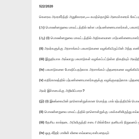
522/2020
கெளரவ அமரகீர்த்தி அதுகோரள,— கமத்தொழில் அமைச்சரைக் கேட்ப
(அ) பொலன்னறுவை மாவட்டத்தில் உள்ள பாற்பண்ணையாளர்கள், பசுமாட
(ஆ) (i) பொலன்னறுவை மாவட்டத்தில் அதிகளவான பாற்பண்ணையாளர்க
(ii) அவர்களுக்கு அரசாங்கம் பசுமாடுகளை வழங்கியிருப்பின் அந்த எ
(iii) இறுதியாக அவ்வாறு பசுமாடுகள் வழங்கப்பட்டுள்ள திகதியும் அவற்
(iv) பசுமாடுகளை போஷிப்பதற்காக அரசாங்கம் புற்தரைகளை வழங்கியிரு
(v) எதிர்காலத்தில் பற்பண்ணையாளர்களுக்கு வழங்குவதற்காக புற்
அவர் இச்சபைக்கு அறிவிப்பாரா?
(இ) (i) இலங்கையின் நாளொன்றுக்கான மொத்த பால் உற்பத்தியில் பொல
(ii) பொலன்னறுவை மாவட்டத்தில் நாளொன்றுக்கு பசுக்களிலிருந்து எவ்வ
(iii) தேசிய கால்நடை அபிவிருத்தி சபை / மில்க்கோ தனியார் நிறுவன
(iv) ஒரு லீற்றர் பாலின் விலை எவ்வளவு என்பதையும்