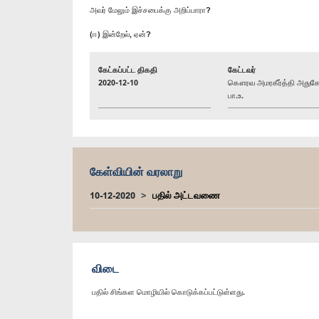
அவர் மேலும் இச்சபைக்கு அறிப்பாரா?
(ஈ) இன்றேல், ஏன்?
கேட்கப்பட்ட திகதி
கேட்டவர்
2020-12-10
கௌரவ அமரகீர்த்தி அதுக
பா.உ.
கேள்வியின் வரலாறு
10-12-2020
பதில் அட்டவணை
விடை
பதில் சிங்கள மொழியில் கொடுக்கப்பட்டுள்ளது.