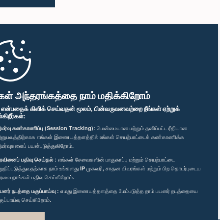
கள் அந்தரங்கத்தை நாம் மதிக்கிறோம்
" என்பதைக் கிளிக் செய்வதன் மூலம், பின்வருவனவற்றை நீங்கள் ஏற்றுக்
ிறீர்கள்:
மர்வு கண்காணிப்பு (Session Tracking):
மென்மையான மற்றும் தனிப்பட்ட ரீதியான
னுபவத்திற்காக எங்கள் இணையத்தளத்தில் உங்கள் செயற்பாட்டைக் கண்காணிக்க
மர்வுகளைப் பயன்படுத்துகிறோம்.
ரவினைப் பதிவு செய்தல் :
எங்கள் சேவைகளின் பாதுகாப்பு மற்றும் செயற்பாட்டை
றுதிப்படுத்துவதற்காக நாம் உங்களது IP முகவரி, சாதன விவரங்கள் மற்றும் பிற தொடர்புடைய
ரவை நாங்கள் பதிவு செய்கிறோம்.
யனர் நடத்தை பகுப்பாய்வு :
எமது இணையத்தளத்தை மேம்படுத்த நாம் பயனர் நடத்தையை
குப்பாய்வு செய்கிறோம்.