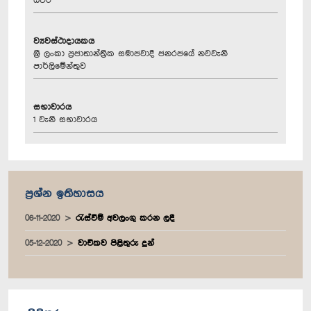
ධීවර
ව්‍යවස්ථාදායකය
ශ්‍රී ලංකා ප්‍රජාතාන්ත්‍රික සමාජවාදී ජනරජයේ නවවැනි
පාර්ලිමේන්තුව
සභාවාරය
1 වැනි සභාවාරය
ප්‍රශ්න ඉතිහාසය
06-11-2020
රැස්වීම් අවලංගු කරන ලදී
05-12-2020
වාචිකව පිළිතුරු දුන්