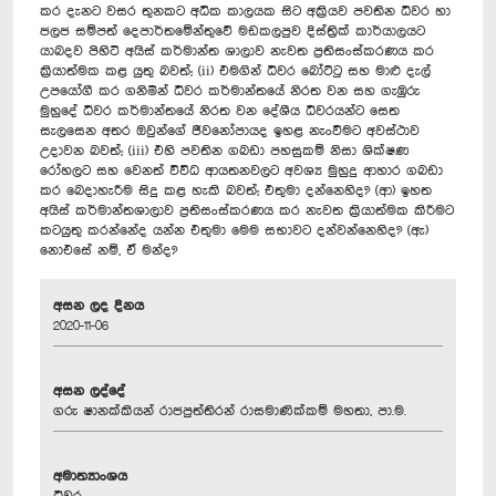
කර දැනට වසර තුනකට අධික කාලයක සිට අක්‍රියව පවතින ධීවර හා
ජලජ සම්පත් දෙපාර්තමේන්තුවේ මඩකලපුව දිස්ත්‍රික් කාර්යාලයට
යාබදව පිහිටි අයිස් කර්මාන්ත ශාලාව නැවත ප්‍රතිසංස්කරණය කර
ක්‍රියාත්මක කළ යුතු බවත්; (ii) එමගින් ධීවර බෝට්ටු සහ මාළු දැල්
උපයෝගී කර ගනිමින් ධීවර කර්මාන්තයේ නිරත වන සහ ගැඹුරු
මුහුදේ ධීවර කර්මාන්තයේ නිරත වන දේශීය ධීවරයන්ට සෙත
සැලසෙන අතර ඔවුන්ගේ ජීවනෝපායද ඉහළ නැංවීමට අවස්ථාව
උදාවන බවත්; (iii) එහි පවතින ගබඩා පහසුකම් නිසා ශික්ෂණ
රෝහලට සහ වෙනත් විවිධ ආයතනවලට අවශ්‍ය මුහුදු ආහාර ගබඩා
කර බෙදාහැරීම සිදු කළ හැකි බවත්; එතුමා දන්නෙහිද? (ආ) ඉහත
අයිස් කර්මාන්තශාලාව ප්‍රතිසංස්කරණය කර නැවත ක්‍රියාත්මක කිරීමට
කටයුතු කරන්නේද යන්න එතුමා මෙම සභාවට දන්වන්නෙහිද? (ඇ)
නොඑසේ නම්, ඒ මන්ද?
අසන ලද දිනය
2020-11-06
අසන ලද්දේ
ගරු ෂානක්කියන් රාජපුත්තිරන් රාසමාණික්කම් මහතා, පා.ම.
අමාත්‍යාංශය