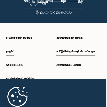
පාර්ලි‌මේන්තුව නරඹන්න
පාර්ලිමේන්තුවේ කටයුතු
දැනුමට
පාර්ලිමේන්තු මහලේකම් කාර්යාලය
සම්බන්ධ වන්න
පාර්ලිමේන්තුව සජීවීව
පාර්ලි‌මේන්තුවේ මන්ත්‍රීවරු
මුල් පිටුව