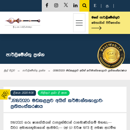
E
|
த
|
මගේ පාර්ලිමේන්තුව
මෙතැනින් පිවිසෙන්න
පාර්ලි‌මේන්තු‌ ප්‍රශ්න
මුල් පිටුව
පාර්ලි‌මේන්තු‌ ප්‍රශ්න
0518/2020: මඩකළපුව අයිස් කර්මාන්තශාලාව: ප්‍රතිසංස්කරණය
දිනය: 2020-11-06
පිළිතුර ලබා දී ඇත
02
0518/2020: මඩකළපුව අයිස් කර්මාන්තශාලාව:
ප්‍රතිසංස්කරණය
518/2020 ගරු ෂානක්කියන් රාජපුත්තිරන් රාසමාණික්කම් මහතා,—
ධීවර අමාත්‍යතුමාගෙන් ඇසීමට,— (අ) (i) වර්ෂ 1973 දී පමණ ආරම්භ