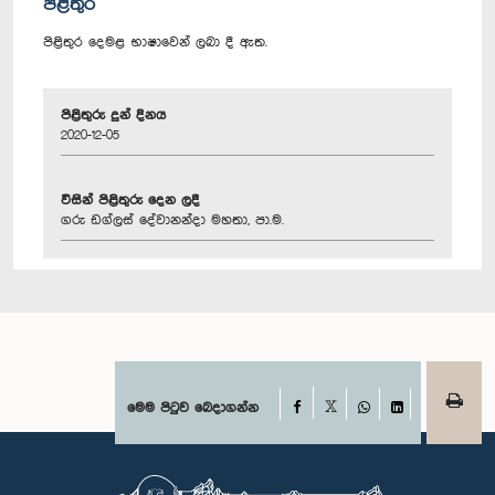
පිළිතුර
පිළිතුර දෙමළ භාෂාවෙන් ලබා දී ඇත.
පිළිතුරු දුන් දිනය
2020-12-05
විසින් පිළිතුරු දෙන ලදී
ගරු ඩග්ලස් දේවානන්දා මහතා, පා.ම.
Facebook
මෙම පිටුව බෙදාගන්න
X
WhatsApp
LinkedIn