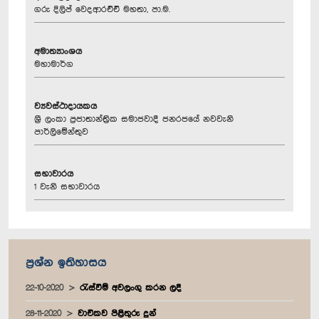
ගරු දිලිප් වෙදආරච්චි මහතා, පා.ම.
අමාත්‍යාංශය
මහාමාර්ග
ව්‍යවස්ථාදායකය
ශ්‍රී ලංකා ප්‍රජාතාන්ත්‍රික සමාජවාදී ජනරජයේ නවවැනි
පාර්ලිමේන්තුව
සභාවාරය
1 වැනි සභාවාරය
ප්‍රශ්න ඉතිහාසය
22-10-2020
රැස්වීම් අවලංගු කරන ලදී
28-11-2020
වාචිකව පිළිතුරු දුන්