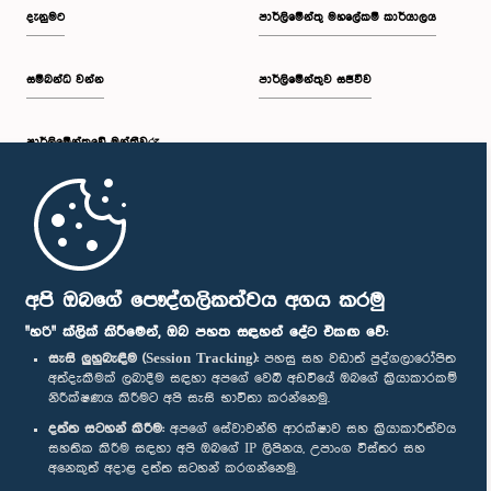
දැනුමට
පාර්ලිමේන්තු මහලේකම් කාර්යාලය
සම්බන්ධ වන්න
පාර්ලිමේන්තුව සජීවීව
පාර්ලි‌මේන්තුවේ මන්ත්‍රීවරු
මුල් පිටුව
පාර්ලිමේන්තු ජංගම යෙදුම
අපි ඔබගේ පෞද්ගලිකත්වය අගය කරමු
"හරි" ක්ලික් කිරීමෙන්, ඔබ පහත සඳහන් දේට එකඟ වේ:
සැසි ලුහුබැඳීම (Session Tracking):
පහසු සහ වඩාත් පුද්ගලාරෝපිත
අත්දැකීමක් ලබාදීම සඳහා අපගේ වෙබ් අඩවියේ ඔබගේ ක්‍රියාකාරකම්
නිරීක්ෂණය කිරීමට අපි සැසි භාවිතා කරන්නෙමු.
අප හා සම්බන්ධ වී සිටින්න :
දත්ත සටහන් කිරීම:
අපගේ සේවාවන්හි ආරක්ෂාව සහ ක්‍රියාකාරීත්වය
සහතික කිරීම සඳහා අපි ඔබගේ IP ලිපිනය, උපාංග විස්තර සහ
අනෙකුත් අදාළ දත්ත සටහන් කරගන්නෙමු.