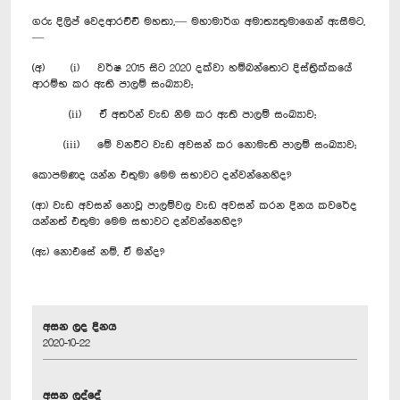
ගරු දිලිප් වෙදආරච්චි මහතා,— මහාමාර්ග අමාත්‍යතුමාගෙන් ඇසීමට,
—
(අ) (i) වර්ෂ 2015 සිට 2020 දක්වා හම්බන්තොට දිස්ත්‍රික්කයේ
ආරම්භ කර ඇති පාලම් සංඛ්‍යාව;
(ii) ඒ අතරින් වැඩ නිම කර ඇති පාලම් සංඛ්‍යාව;
(iii) මේ වනවිට වැඩ අවසන් කර නොමැති පාලම් සංඛ්‍යාව;
කොපමණද යන්න එතුමා මෙම සභාවට දන්වන්නෙහිද?
(ආ) වැඩ අවසන් නොවූ පාලම්වල වැඩ අවසන් කරන දිනය කවරේද
යන්නත් එතුමා මෙම සභාවට දන්වන්නෙහිද?
(ඇ) නොඑසේ නම්, ඒ මන්ද?
අසන ලද දිනය
2020-10-22
අසන ලද්දේ