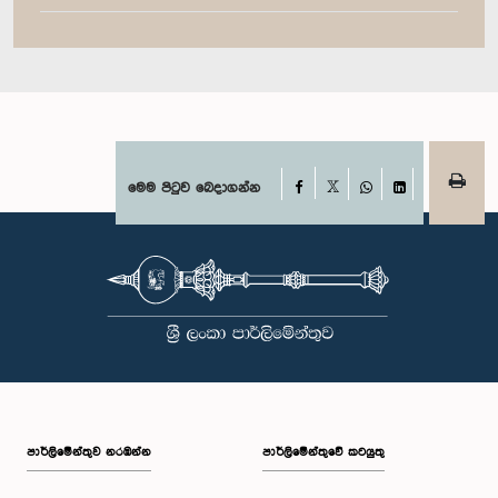
Facebook
මෙම පිටුව බෙදාගන්න
X
WhatsApp
LinkedIn
පාර්ලි‌මේන්තුව නරඹන්න
පාර්ලිමේන්තුවේ කටයුතු