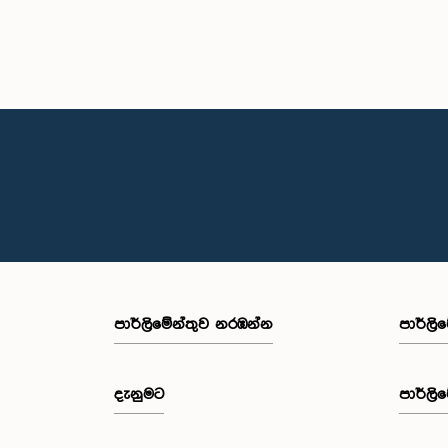
පාර්ලි‌මේන්තුව නරඹන්න
පාර්ලි
දැනුමට
පාර්ලි