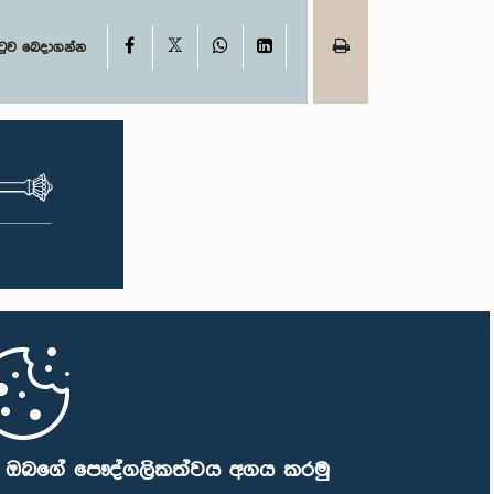
X
Facebook
WhatsApp
LinkedIn
ටුව බෙදාගන්න
ි ඔබගේ පෞද්ගලිකත්වය අගය කරමු