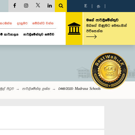
E
|
த
|
මගේ පාර්ලිමේන්තුව
ව නරඹන්න
දැනුමට
සම්බන්ධ වන්න
ඔබගේ ගිණුමට මෙතැනින්
පිවිසෙන්න
ම් කාර්යාලය
පාර්ලිමේන්තුව සජීවීව
මුල් පිටුව
පාර්ලි‌මේන්තු‌ ප්‍රශ්න
0448/2020: Madrasa Schools