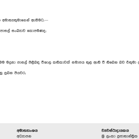
න අමාත්‍යතුමාගෙන් ඇසීමට,—
ා පාසල් සංඛ්‍යාව කොපමණද;
ු මෙම මද්‍රසා පාසල් පිළිබඳ විශාල කතිකාවක් සමාජය තුළ ඇති වී තිබෙන බව එතුමා 
ගනු ලබන පියවර;
අමාත්‍යාංශය
ව්‍යවස්ථාදායකය
අධ්‍යාපන
ශ්‍රී ලංකා ප්‍රජාතාන්ත