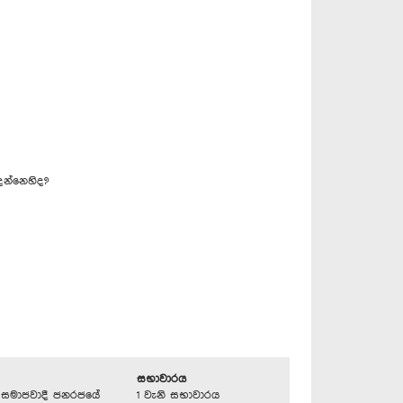
දන්නෙහිද?
සභාවාරය
්‍රික සමාජවාදී ජනරජයේ
1 වැනි සභාවාරය