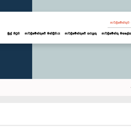
පාර්ලි‌මේන්තු
මුල් පිටුව
පාර්ලි‌මේන්තුවේ මන්ත්‍රීවරු
පාර්ලිමේන්තුවේ කටයුතු
පාර්ලිමේන්තු මහලේක