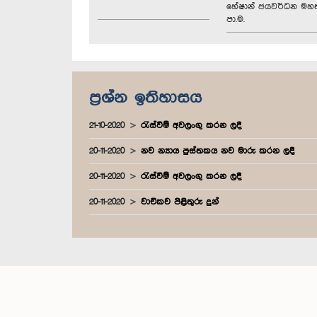
හේෂාන් ජයවර්ධන මහත
පා.ම.
ප්‍රශ්න ඉතිහාසය
21-10-2020
රැස්වීම් අවලංගු කරන ලදී
20-11-2020
නව න්‍යාය පුස්තකය නව මාරු කරන ලදී
20-11-2020
රැස්වීම් අවලංගු කරන ලදී
20-11-2020
වාචිකව පිළිතුරු දුන්