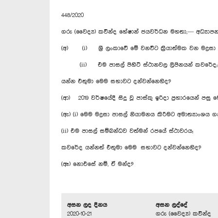
448/2020
ගරු (වෛද්‍ය) කවින්ද හේෂාන් ජයවර්ධන මහතා,— අධ්‍යාප
(අ) (i) ශ්‍රී ලංකාවේ මේ වනවිට ක්‍රියාත්මක වන මද්‍රස
(ii) එම පාසල් පිහිටි ස්ථානවල ලිපිනයන් කවරේද;
යන්න එතුමා මෙම සභාවට දන්වන්නෙහිද?
(ආ) 2019 වර්ෂයේදී සිදු වූ පාස්කු ඉරිදා ප්‍රහාරයෙන් පස
(ඇ) (i) මෙම මද්‍රසා පාසල් නියාමනය කිරීමට අමාත්‍යාංශය 
(ii) එම පාසල් සම්බන්ධව වත්මන් රජයේ ස්ථාවරය;
කවරේද යන්නත් එතුමා මෙම සභාවට දන්වන්නෙහිද?
(ඈ) නොඑසේ නම්, ඒ මන්ද?
අසන ලද දිනය
අසන ලද්දේ
2020-10-21
ගරු (වෛද්‍ය) කවින්ද