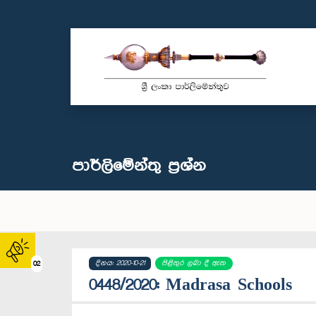
පාර්ලි‌මේන්තු‌ ප්‍රශ්න
දිනය: 2020-10-21
පිළිතුර ලබා දී ඇත
02
0448/2020: Madrasa Schools