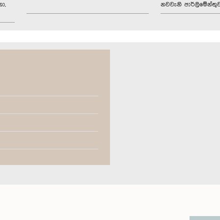
ා,
නවවැනි පාර්ලිමේන්තු