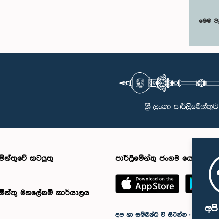
මෙම පි
මේන්තුවේ කටයුතු
පාර්ලිමේන්තු ජංගම යෙදුම
මේන්තු මහලේකම් කාර්යාලය
අප
අප හා සම්බන්ධ වී සිටින්න :