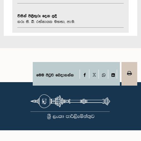
විසින් පිළිතුරු දෙන ලදී
ගරු සී. බී. රත්නායක මහතා, පා.ම.
Facebook
මෙම පිටුව බෙදාගන්න
X
WhatsApp
LinkedIn