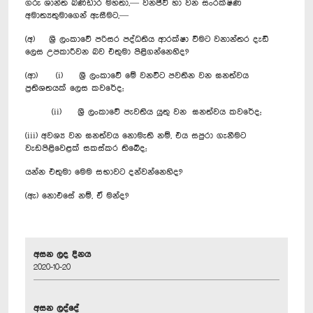
ගරු ශාන්ත බණ්ඩාර මහතා,— වනජීවී හා වන සංරක්ෂණ
අමාත්‍යතුමාගෙන් ඇසීමට,—
(අ) ශ්‍රී ලංකාවේ පරිසර පද්ධතිය ආරක්ෂා වීමට වනාන්තර දැඩි
ලෙස උපකාරීවන බව එතුමා පිළිගන්නෙහිද?
(ආ) (i) ශ්‍රී ලංකාවේ මේ වනවිට පවතින වන ඝනත්වය
ප්‍රතිශතයක් ලෙස කවරේද;
(ii) ශ්‍රී ලංකාවේ පැවතිය යුතු වන ඝනත්වය කවරේද;
(iii) අවශ්‍ය වන ඝනත්වය නොමැති නම්, එය සපුරා ගැනීමට
වැඩපිළිවෙළක් සකස්කර තිබේද;
යන්න එතුමා මෙම සභාවට දන්වන්නෙහිද?
(ඇ) නොඑසේ නම්, ඒ මන්ද?
අසන ලද දිනය
2020-10-20
අසන ලද්දේ