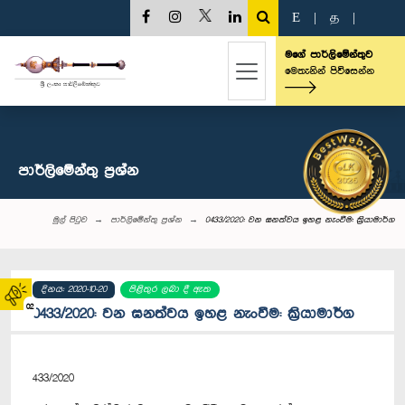
E
|
த
|
මගේ පාර්ලිමේන්තුව
මෙතැනින් පිවිසෙන්න
පාර්ලි‌මේන්තු‌ ප්‍රශ්න
මුල් පිටුව
පාර්ලි‌මේන්තු‌ ප්‍රශ්න
0433/2020: වන ඝනත්වය ඉහළ නැංවීම: ක්‍රියාමාර්ග
දිනය: 2020-10-20
පිළිතුර ලබා දී ඇත
02
0433/2020: වන ඝනත්වය ඉහළ නැංවීම: ක්‍රියාමාර්ග
433/2020