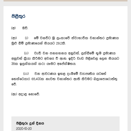
පිළිතුර
(අ) ඔව්.
(ආ) (i) මේ වනවිට ශ්‍රී ලංකාවේ ස්වාභාවික වනාන්තර ප්‍රමාණය
මුළු බිම් ප්‍රමාණයෙන් සියයට 29.2කි.
(ii) වැඩි වන ජනගහනය අනුවත්, ලක්බිමේ භූමි ප්‍රමාණය
අනුවත් ක්‍රියා කිරීමට අවශ්‍ය වී ඇත. ඉදිරි වැඩ පිළිවෙළ ලෙස සියයට
35ක ඉලක්කයක් කරා යෑමට අපේක්ෂිතය.
(iii) වන ආවරණය ඉහළ දැමීමේ ව්‍යාපෘතිය යටතේ
හෙක්ටෙයාර 65,400ක නැවත වනාන්තර ඇති කිරීමට බලාපොරොත්තු
වේ.
(ඇ) අදාළ නොවේ.
පිළිතුරු දුන් දිනය
2020-10-20