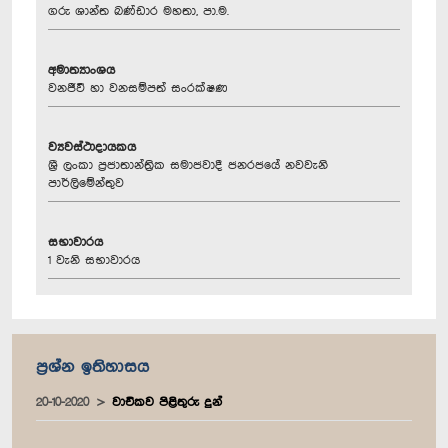
ගරු ශාන්ත බණ්ඩාර මහතා, පා.ම.
අමාත්‍යාංශය
වනජීවී හා වනසම්පත් සංරක්ෂණ
ව්‍යවස්ථාදායකය
ශ්‍රී ලංකා ප්‍රජාතාන්ත්‍රික සමාජවාදී ජනරජයේ නවවැනි
පාර්ලිමේන්තුව
සභාවාරය
1 වැනි සභාවාරය
ප්‍රශ්න ඉතිහාසය
20-10-2020
වාචිකව පිළිතුරු දුන්