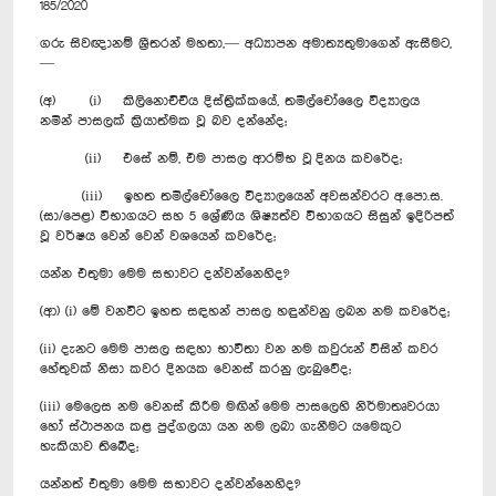
185/2020
ගරු සිවඥානම් ශ්‍රීතරන් මහතා,— අධ්‍යාපන අමාත්‍යතුමාගෙන් ඇසීමට,
—
(අ) (i) කිලිනොචිචිය දිස්ත්‍රික්කයේ, තමිල්චෝලෛ විද්‍යාලය
නමින් පාසලක් ක්‍රියාත්මක වූ බව දන්නේද;
(ii) එසේ නම්, එම පාසල ආරම්භ වූ දිනය කවරේද;
(iii) ඉහත තමිල්චෝලෛ විද්‍යාලයෙන් අවසන්වරට අ.පො.ස.
(සා/පෙළ) විභාගයට සහ 5 ශ්‍රේණිය ශිෂ්‍යත්ව විභාගයට සිසුන් ඉදිරිපත්
වූ වර්ෂය වෙන් වෙන් ව‍ශයෙන් කවරේද;
යන්න එතුමා මෙම සභාවට දන්වන්නෙහිද?
(ආ) (i) මේ වනවිට ඉහත සඳහන් පාසල හඳුන්වනු ලබන නම කවරේද;
(ii) දැනට මෙම පාසල සඳහා භාවිතා වන නම කවුරුන් විසින් කවර
හේතුවක් නිසා කව‍ර දිනයක වෙනස් කරනු ලැබුවේද;
(iii) මෙලෙස නම වෙනස් කිරීම මඟින් මෙම පාසලෙහි නිර්මාතෘවරයා
හෝ ස්ථාපනය කළ පුද්ගලයා යන නම ලබා ගැනීමට යමෙකුට
හැකියාව තිබේද;
යන්නත් එතුමා මෙම සභාවට දන්වන්නෙහිද?