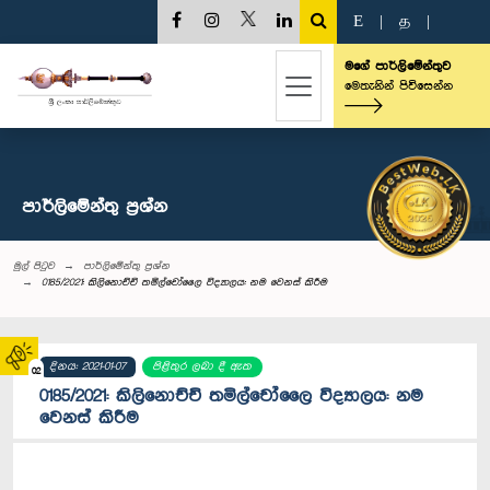
E
|
த
|
මගේ පාර්ලිමේන්තුව
මෙතැනින් පිවිසෙන්න
පාර්ලි‌මේන්තු‌ ප්‍රශ්න
මුල් පිටුව
පාර්ලි‌මේන්තු‌ ප්‍රශ්න
0185/2021: කිලිනොච්චි තමිල්චෝලෛ විද්‍යාලය: නම වෙනස් කිරීම
දිනය: 2021-01-07
පිළිතුර ලබා දී ඇත
02
0185/2021: කිලිනොච්චි තමිල්චෝලෛ විද්‍යාලය: නම
වෙනස් කිරීම