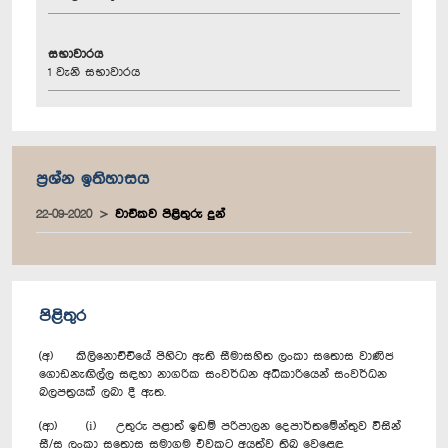
සභාවාරය
1 වැනි සභාවාරය
ප්‍රශ්න ඉතිහාසය
22-09-2020
වාචිකව පිළිතුරු දුන්
පිළිතුර
(අ) කිලිනොච්චියේ පිහිටා ඇති සීමාසහිත ලංකා සතොස වාණිජ
ගොඩනැඟිල්ල සඳහා නාගරික සංවර්ධන අධිකාරියෙන් සංවර්ධන
බලපත්‍රයක් ලබා දී ඇත.
(ආ) (i) උතුරු පළාත් ඉඩම් පරිපාලන දෙපාර්තමේන්තුව විසින්
සී/ස ලංකා සතොස සමාගම එවකට අයත්ව තිබූ වෙළෙඳ