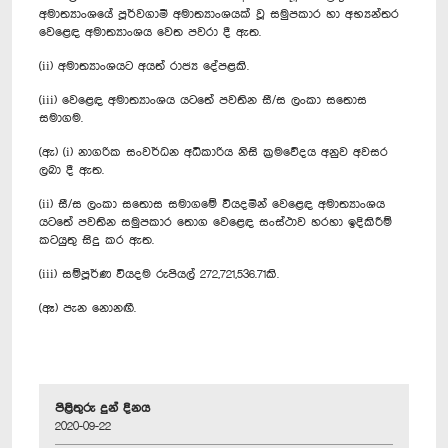
අමාත්‍යාංශයේ පූර්වගාමී අමාත්‍යාංශයක් වූ සමුපකාර හා අභ්‍යන්තර
වෙළෙඳ අමාත්‍යාංශය වෙත පවරා දී ඇත.
(ii) අමාත්‍යාංශයට අයත් රාජ්‍ය දේපළකි.
(iii) වෙළෙඳ අමාත්‍යාංශය යටතේ පවතින සී/ස ලංකා සතොස
සමාගම.
(ඇ) (i) නාගරික සංවර්ධන අධිකාරිය නිසි ක්‍රමවේදය අනුව අවසර
ලබා දී ඇත.
(ii) සී/ස ලංකා ‍සතොස සමාගමේ වියදමින් වෙළෙඳ අමාත්‍යාංශය
යටතේ පවතින සමුපකාර තොග වෙළෙඳ සංස්ථාව හරහා ඉදිකිරීම්
කටයුතු සිදු කර ඇත.
(iii) සම්පූර්ණ වියදම රුපියල් 272,721,536.71කි.
(ඈ) පැන නොනඟී.
පිළිතුරු දුන් දිනය
2020-09-22