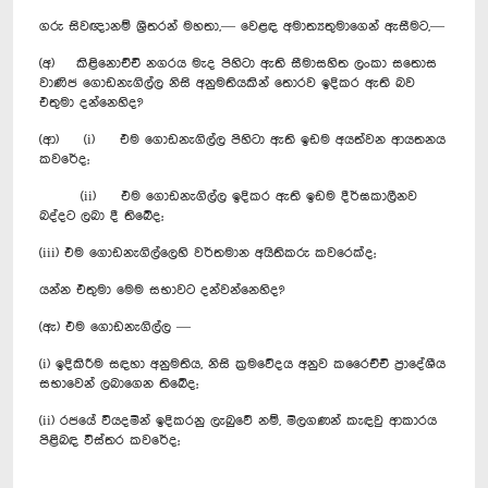
ගරු සිවඥානම් ශ්‍රීතරන් මහතා,— වෙළඳ අමාත්‍යතුමාගෙන් ඇසීමට,—
(අ) කිළිනොච්චි නගරය මැද පිහිටා ඇති සීමාසහිත ලංකා සතොස
වාණිජ ගොඩනැගිල්ල නිසි අනුමතියකින් තොරව ඉදිකර ඇති බව
එතුමා දන්නෙහිද?
(ආ) (i) එම ගොඩනැගිල්ල පිහිටා ඇති ඉඩම අයත්වන ආයතනය
කවරේද;
(ii) එම ගොඩනැගිල්ල ඉදිකර ඇති ඉඩම දීර්ඝකාලීනව
බද්දට ලබා දී තිබේද;
(iii) එම ගොඩනැගිල්ලෙහි වර්තමාන අයිතිකරු කවරෙක්ද;
යන්න එතුමා මෙම සභාවට දන්වන්නෙහිද?
(ඇ) එම ගොඩනැගිල්ල —
(i) ඉදිකිරීම සඳහා අනුමතිය, නිසි ක්‍රමවේදය අනුව කරෛච්චි ප්‍රාදේශීය
සභාවෙන් ලබාගෙන තිබේද;
(ii) රජයේ වියදමින් ඉදිකරනු ලැබුවේ නම්, මිලගණන් කැඳවු ආකාරය
පිළිබඳ විස්තර කවරේද;