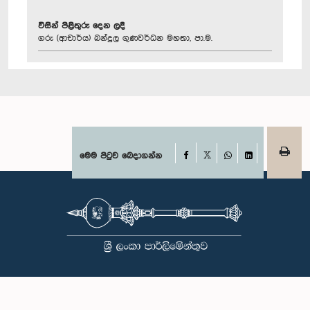
විසින් පිළිතුරු දෙන ලදී
ගරු (ආචාර්ය) බන්දුල ගුණවර්ධන මහතා, පා.ම.
Facebook
මෙම පිටුව බෙදාගන්න
X
WhatsApp
LinkedIn