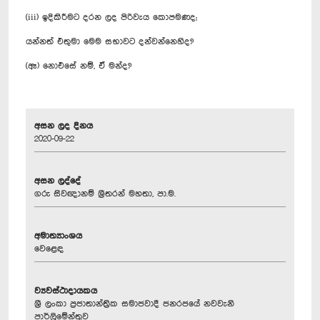
(iii) ඉදිකිරීමට දරන ලද පිරිවැය කොපමණද;
යන්නත් එතුමා මෙම සභාවට දන්වන්නෙහිද?‍
(ඈ) නොඑසේ නම්, ඒ මන්ද?
අසන ලද දිනය
2020-09-22
අසන ලද්දේ
ගරු සිවඥානම් ශ්‍රීතරන් මහතා, පා.ම.
අමාත්‍යාංශය
වෙළෙඳ
ව්‍යවස්ථාදායකය
ශ්‍රී ලංකා ප්‍රජාතාන්ත්‍රික සමාජවාදී ජනරජයේ නවවැනි
පාර්ලිමේන්තුව