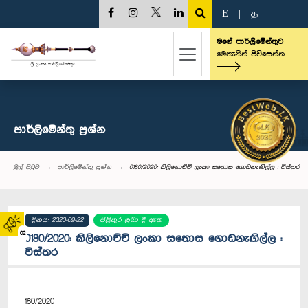
E
|
த
|
මගේ පාර්ලිමේන්තුව
මෙතැනින් පිවිසෙන්න
පාර්ලි‌මේන්තු‌ ප්‍රශ්න
මුල් පිටුව
පාර්ලි‌මේන්තු‌ ප්‍රශ්න
0180/2020: කිලිනොච්චි ලංකා සතොස ගොඩනැඟිල්ල : විස්තර
දිනය: 2020-09-22
පිළිතුර ලබා දී ඇත
02
0180/2020: කිලිනොච්චි ලංකා සතොස ගොඩනැඟිල්ල :
විස්තර
180/2020